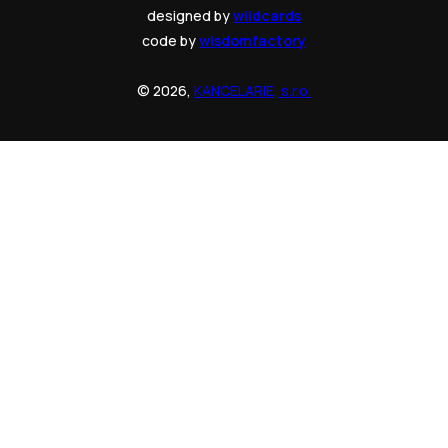
designed by
wildcards
code by
wisdomfactory
© 2026,
KANCELARIE, s.r.o.