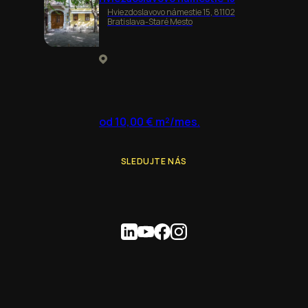
Hviezdoslavovo námestie 15, 81102
Bratislava-Staré Mesto
od 10,00 € m²/mes.
SLEDUJTE NÁS