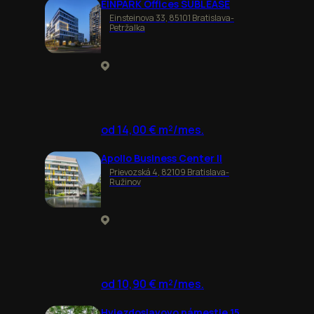
EINPARK Offices SUBLEASE
Einsteinova 33, 85101 Bratislava-
Petržalka
od 14,00 € m²/mes.
Apollo Business Center II
Prievozská 4, 82109 Bratislava-
Ružinov
od 10,90 € m²/mes.
Hviezdoslavovo námestie 15