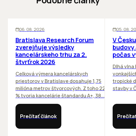
KANCELÁRIE
KANCELÁRIE
06. 08. 2026
05. 08. 2
Bratislava Research Forum
V Česku
zverejňuje výsledky
budovy 
kancelárskeho trhu za 2.
počas v
štvrťrok 2026
Dlhá vlna
Celková výmera kancelárskych
vonkajších
priestorov v Bratislave dosahuje 1,75
tropické dn
milióna metrov štvorcových. Z toho 22
stavby v Č
% tvoria kancelárie štandardu A+, 38...
Prečítať článok
Prečíta