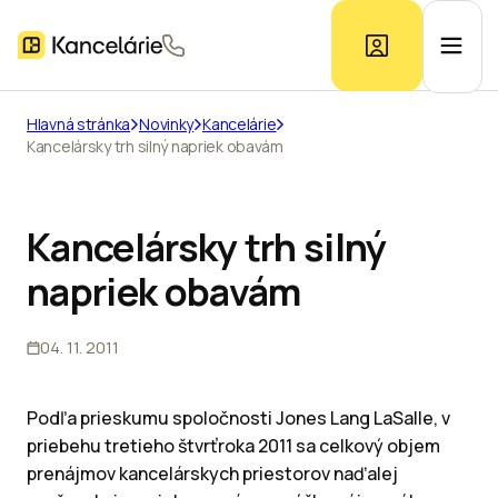
Hlavná stránka
Novinky
Kancelárie
Kancelársky trh silný napriek obavám
Ponuka kancelárií
Prieskum trhu
Kancelársky trh silný
napriek obavám
Kontakt
04. 11. 2011
Inzerát
Podľa prieskumu spoločnosti Jones Lang LaSalle, v
priebehu tretieho štvrťroka 2011 sa celkový objem
prenájmov kancelárskych priestorov naďalej