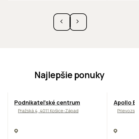
Najlepšie ponuky
ODPORÚČAME
TOP
NOVIN
Podnikateľské centrum
Apollo Bu
Pražská 4, 4011 Košice-Západ
Prievozská