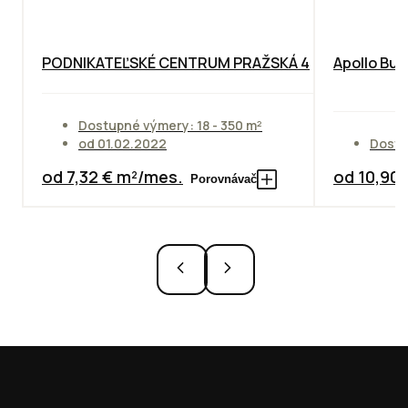
PODNIKATEĽSKÉ CENTRUM PRAŽSKÁ 4
Apollo Bus
Dostupné výmery: 18 - 350 m²
od 01.02.2022
Dostu
od 7,32 € m²/mes.
od 10,90
Porovnávač