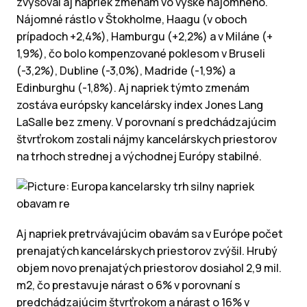
zvyšoval aj napriek zmenám vo výške nájomného.
Nájomné rástlo v Štokholme, Haagu (v oboch
prípadoch +2,4%), Hamburgu (+2,2%) a v Miláne (+
1,9%), čo bolo kompenzované poklesom v Bruseli
(-3,2%), Dubline (-3,0%), Madride (-1,9%) a
Edinburghu (-1,8%). Aj napriek týmto zmenám
zostáva európsky kancelársky index Jones Lang
LaSalle bez zmeny. V porovnaní s predchádzajúcim
štvrťrokom zostali nájmy kancelárskych priestorov
na trhoch strednej a východnej Európy stabilné.
Aj napriek pretrvávajúcim obavám sa v Európe počet
prenajatých kancelárskych priestorov zvýšil. Hrubý
objem novo prenajatých priestorov dosiahol 2,9 mil.
m2, čo prestavuje nárast o 6% v porovnaní s
predchádzajúcim štvrťrokom a nárast o 16% v