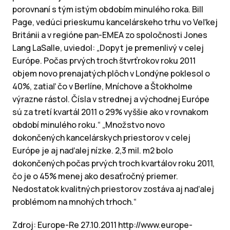
porovnaní s tým istým obdobím minulého roka. Bill
Page, vedúci prieskumu kancelárskeho trhu vo Veľkej
Británii a v regióne pan-EMEA zo spoločnosti Jones
Lang LaSalle, uviedol: „Dopyt je premenlivý v celej
Európe. Počas prvých troch štvrťrokov roku 2011
objem novo prenajatých plôch v Londýne poklesol o
40%, zatiaľ čo v Berlíne, Mníchove a Štokholme
výrazne rástol. Čísla v strednej a východnej Európe
sú za tretí kvartál 2011 o 29% vyššie ako v rovnakom
období minulého roku.“ „Množstvo novo
dokončených kancelárskych priestorov v celej
Európe je aj naďalej nízke. 2,3 mil. m2 bolo
dokončených počas prvých troch kvartálov roku 2011,
čo je o 45% menej ako desaťročný priemer.
Nedostatok kvalitných priestorov zostáva aj naďalej
problémom na mnohých trhoch.“
Zdroj: Europe-Re 27.10.2011 http://www.europe-