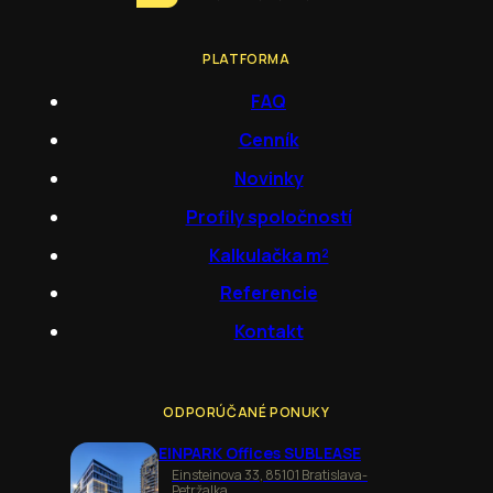
PLATFORMA
FAQ
Cenník
Novinky
Profily spoločností
Kalkulačka m²
Referencie
Kontakt
ODPORÚČANÉ PONUKY
EINPARK Offices SUBLEASE
Einsteinova 33, 85101 Bratislava-
Petržalka