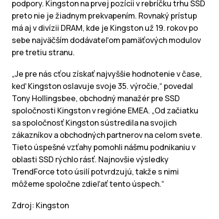
podpory. Kingston na prvej pozícii v rebríčku trhu SSD
preto nie je žiadnym prekvapením. Rovnaký prístup
má aj v divízii DRAM, kde je Kingston už 19. rokov po
sebe najväčším dodávateľom pamäťových modulov
pre tretiu stranu.
„Je pre nás cťou získať najvyššie hodnotenie v čase,
keď Kingston oslavuje svoje 35. výročie,“ povedal
Tony Hollingsbee, obchodný manažér pre SSD
spoločnosti Kingston v regióne EMEA. „Od začiatku
sa spoločnosť Kingston sústredila na svojich
zákazníkov a obchodných partnerov na celom svete.
Tieto úspešné vzťahy pomohli nášmu podnikaniu v
oblasti SSD rýchlo rásť. Najnovšie výsledky
TrendForce toto úsilí potvrdzujú, takže s nimi
môžeme spoločne zdieľať tento úspech.“
Zdroj: Kingston