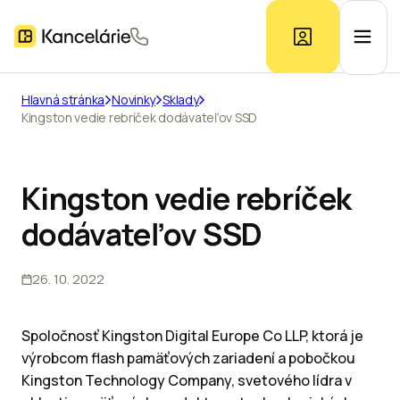
Hlavná stránka
Novinky
Sklady
Kingston vedie rebríček dodávateľov SSD
Ponuka kancelárií
Prieskum trhu
Kingston vedie rebríček
dodávateľov SSD
Kontakt
26. 10. 2022
Inzerát
Spoločnosť Kingston Digital Europe Co LLP, ktorá je
výrobcom flash pamäťových zariadení a pobočkou
Kingston Technology Company, svetového lídra v