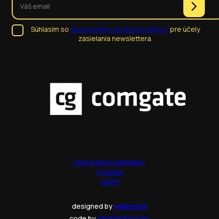
Súhlasím so
spracúvaním osobných údajov
pre účely
zasielania newslettera.
Obchodné podmienky
Cookies
GDPR
designed by
wildcards
code by
wisdomfactory