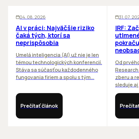
ĽUDIA
INOVÁCIE
SKLADY
04. 08. 2026
31. 07. 20
AI v práci: Najväčšie riziko
IRF: Za
čaká tých, ktorí sa
utlmené
neprispôsobia
pokraču
neobsa
Umelá inteligencia (AI) už nie je len
témou technologických konferencií.
Od prvého
Stáva sa súčasťou každodenného
Research 
fungovania firiem a spolu s tým...
zberu a r
sleduje aj
Prečítať článok
Prečíta