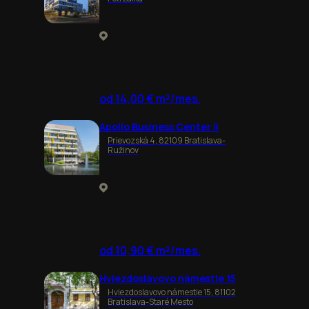
od 14,00 € m²/mes.
Apollo Business Center II
Prievozská 4, 82109 Bratislava-
Ružinov
od 10,90 € m²/mes.
Hviezdoslavovo námestie 15
Hviezdoslavovo námestie 15, 81102
Bratislava-Staré Mesto