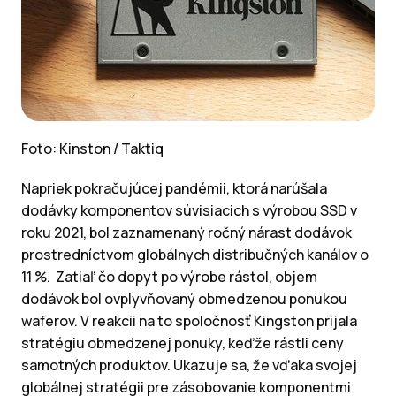
Foto: Kinston / Taktiq
Napriek pokračujúcej pandémii, ktorá narúšala
dodávky komponentov súvisiacich s výrobou SSD v
roku 2021, bol zaznamenaný ročný nárast dodávok
prostredníctvom globálnych distribučných kanálov o
11 %. Zatiaľ čo dopyt po výrobe rástol, objem
dodávok bol ovplyvňovaný obmedzenou ponukou
waferov. V reakcii na to spoločnosť Kingston prijala
stratégiu obmedzenej ponuky, keďže rástli ceny
samotných produktov. Ukazuje sa, že vďaka svojej
globálnej stratégii pre zásobovanie komponentmi