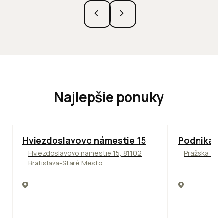
Najlepšie ponuky
ODPORÚČAME
ODPORÚČAM
Hviezdoslavovo námestie 15
Podnikat
Hviezdoslavovo námestie 15, 81102
Pražská 4,
Bratislava-Staré Mesto