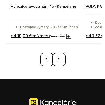
Hviezdoslavovo nám. 15 - Kancelárie
PODNIKAT
Dostu
Dostupné výmery: 29 - 345 m²
Ihneď
od 01
od 10,00 € m²/mes.
od 7,32 
Porovnávač