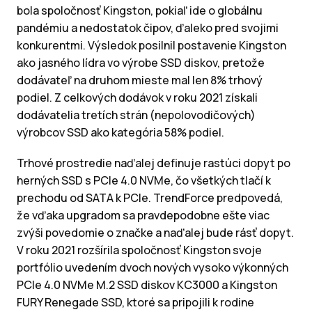
bola spoločnosť Kingston, pokiaľ ide o globálnu
pandémiu a nedostatok čipov, ďaleko pred svojimi
konkurentmi. Výsledok posilnil postavenie Kingston
ako jasného lídra vo výrobe SSD diskov, pretože
dodávateľ na druhom mieste mal len 8% trhový
podiel. Z celkových dodávok v roku 2021 získali
dodávatelia tretích strán (nepolovodičových)
výrobcov SSD ako kategória 58% podiel.
Trhové prostredie naďalej definuje rastúci dopyt po
herných SSD s PCIe 4.0 NVMe, čo všetkých tlačí k
prechodu od SATA k PCIe. TrendForce predpovedá,
že vďaka upgradom sa pravdepodobne ešte viac
zvýši povedomie o značke a naďalej bude rásť dopyt.
V roku 2021 rozšírila spoločnosť Kingston svoje
portfólio uvedením dvoch nových vysoko výkonných
PCIe 4.0 NVMe M.2 SSD diskov KC3000 a Kingston
FURY Renegade SSD, ktoré sa pripojili k rodine