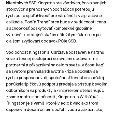
klientskych SSD Kingston pre všetkých, čo vo svojich
stolových a prenosných počítačoch potrebujú
rýchlosť a spoľahlivosť pre náročné hry a pracovné
aplikácie. Podľa TrendForce bude v budúcnosti cena
a schopnosť poskytovať komplexné globálne
výrobné a predajné služby dôležitým faktorom pri
ďalšom zvyšovaní dodávok PCIe SSD.
Spoločnosť Kingston si udržiava postavenie na trhu
vďaka tesnej spolupráci so svojimi dodávateľmi,
partnermi a zákazníkmi na celom svete. V čase, keď
sa svetom prehnala zdravotná kríza a podniky sa
rýchlo prispôsobovali, spoločnosť Kingston naďalej
ponúkala špičkovú podporu predaja a prístup k svojim
odborníkom na produkty a k inžinierom stelesňujúc
známe motto spoločnosti „Kingston Is With You“
(Kingston je s Vami), ktoré viedlo k viac ako trom
úspešným desaťročiam spoľahlivosti a zákazníckej