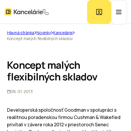
Hlavná stránka
Novinky
Kancelárie
Koncept malých flexibilných skladov
Ponuka kancelárií
Prieskum trhu
Koncept malých
flexibilných skladov
Kontakt
08. 01. 2013
Inzerát
Developerská spoločnosť Goodman v spolupráci s
realitnou poradenskou firmou Cushman & Wakefied
privítali v závere roka 2012 v priestoroch Senec