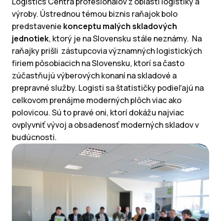
Logistics Centra profesionálov z oblasti logistiky a
výroby. Ústrednou témou biznis raňajok bolo
predstavenie
konceptu malých skladových
jednotiek
, ktorý je na Slovensku stále neznámy. Na
raňajky prišli zástupcovia významných logistických
firiem pôsobiacich na Slovensku, ktorí sa často
zúčastňujú výberových konaní na skladové a
prepravné služby. Logisti sa štatističky podieľajú na
celkovom prenájme moderných plôch viac ako
polovicou. Sú to pravé oni, ktorí dokážu najviac
ovplyvniť vývoj a obsadenosť moderných skladov v
budúcnosti.