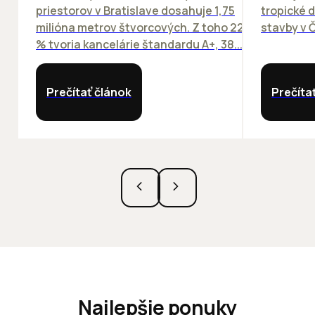
priestorov v Bratislave dosahuje 1,75
tropické dn
milióna metrov štvorcových. Z toho 22
stavby v Č
% tvoria kancelárie štandardu A+, 38...
Prečítať článok
Prečíta
Najlepšie ponuky