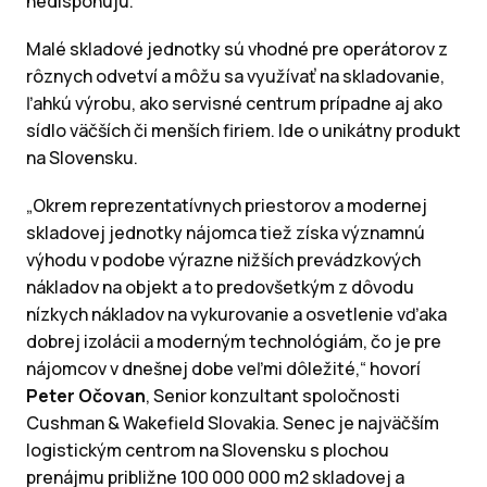
nedisponujú.
Malé skladové jednotky sú vhodné pre operátorov z
rôznych odvetví a môžu sa využívať na skladovanie,
ľahkú výrobu, ako servisné centrum prípadne aj ako
sídlo väčších či menších firiem. Ide o unikátny produkt
na Slovensku.
„Okrem reprezentatívnych priestorov a modernej
skladovej jednotky nájomca tiež získa významnú
výhodu v podobe výrazne nižších prevádzkových
nákladov na objekt a to predovšetkým z dôvodu
nízkych nákladov na vykurovanie a osvetlenie vďaka
dobrej izolácii a moderným technológiám, čo je pre
nájomcov v dnešnej dobe veľmi dôležité,“ hovorí
Peter Očovan
, Senior konzultant spoločnosti
Cushman & Wakefield Slovakia. Senec je najväčším
logistickým centrom na Slovensku s plochou
prenájmu približne 100 000 000 m2 skladovej a