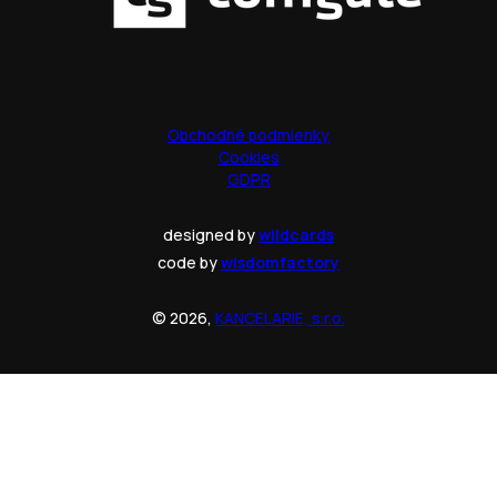
Obchodné podmienky
Cookies
GDPR
designed by
wildcards
code by
wisdomfactory
© 2026,
KANCELARIE, s.r.o.