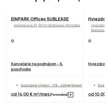
TOP
ODPORÚČAME
ODPORÚČAM
EINPARK Offices SUBLEASE
Hviezdos
Einsteinova 33, 85101 Bratislava-Petržalka
Hviezdosl
Bratislava
Kancelárie na podnájom – 6.
Hviezdosla
poschodie
Dostupné výmery: 176 - 428 m²
Ihneď
Dostu
od 14,00 € m²/mes.
od 10,00
Porovnávač