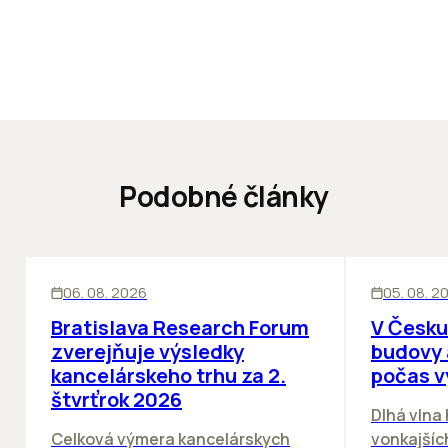
Podobné články
KANCELÁRIE
KANCELÁRIE
06. 08. 2026
05. 08. 2
Bratislava Research Forum
V Česku
zverejňuje výsledky
budovy 
kancelárskeho trhu za 2.
počas v
štvrťrok 2026
Dlhá vlna
Celková výmera kancelárskych
vonkajších