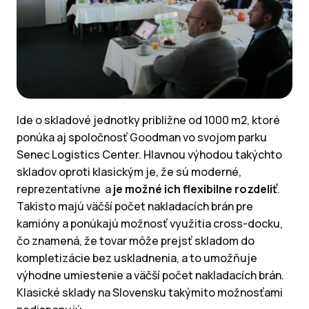
Ide o skladové jednotky približne od 1000 m2, ktoré
ponúka aj spoločnosť Goodman vo svojom parku
Senec Logistics Center. Hlavnou výhodou takýchto
skladov oproti klasickým je, že sú moderné,
reprezentatívne a
je možné ich flexibilne rozdeliť
.
Takisto majú väčší počet nakladacích brán pre
kamióny a ponúkajú možnosť využitia cross-docku,
čo znamená, že tovar môže prejsť skladom do
kompletizácie bez uskladnenia, a to umožňuje
výhodne umiestenie a väčší počet nakladacích brán.
Klasické sklady na Slovensku takýmito možnosťami