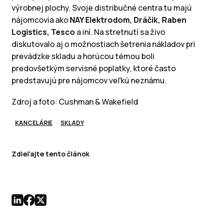
výrobnej plochy. Svoje distribučné centra tu majú
nájomcovia ako
NAY Elektrodom, Dráčik, Raben
Logistics, Tesco
a iní. Na stretnutí sa živo
diskutovalo aj o možnostiach šetrenia nákladov pri
prevádzke skladu a horúcou témou boli
predovšetkým servisné poplatky, ktoré často
predstavujú pre nájomcov veľkú neznámu.
Zdroj a foto: Cushman & Wakefield
KANCELÁRIE
SKLADY
Zdieľajte tento článok