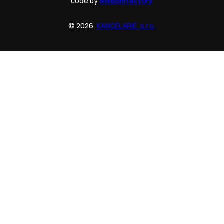
code by
wisdomfactory
© 2026,
KANCELARIE, s.r.o.