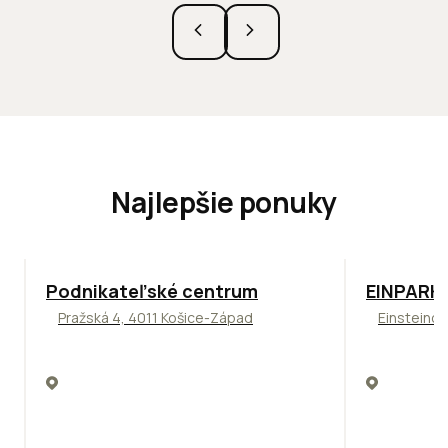
Najlepšie ponuky
ODPORÚČAME
TOP
ODPO
Podnikateľské centrum
EINPARK 
Pražská 4, 4011 Košice-Západ
Einsteinov