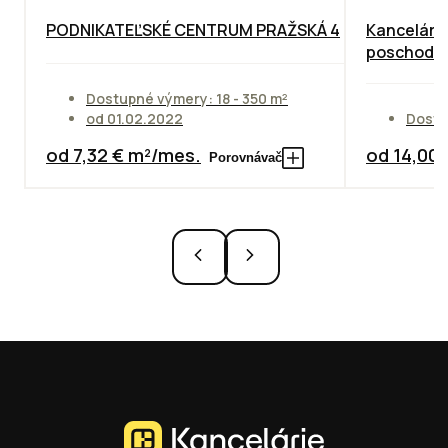
PODNIKATEĽSKÉ CENTRUM PRAŽSKÁ 4
Kancelárie
poschodie
Dostupné výmery: 18 - 350 m²
od 01.02.2022
Dostu
od 7,32 € m²/mes.
od 14,00
Porovnávač