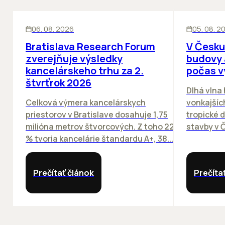
KANCELÁRIE
KANCELÁRIE
06. 08. 2026
05. 08. 2
Bratislava Research Forum
V Česku
zverejňuje výsledky
budovy 
kancelárskeho trhu za 2.
počas v
štvrťrok 2026
Dlhá vlna
Celková výmera kancelárskych
vonkajších
priestorov v Bratislave dosahuje 1,75
tropické dn
milióna metrov štvorcových. Z toho 22
stavby v Č
% tvoria kancelárie štandardu A+, 38...
Prečítať článok
Prečíta