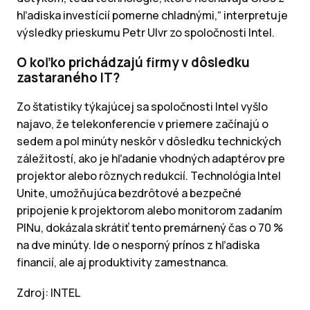
hľadiska investícií pomerne chladnými,“ interpretuje
výsledky prieskumu Petr Ulvr zo spoločnosti Intel.
O koľko prichádzajú firmy v dôsledku
zastaraného IT?
Zo štatistiky týkajúcej sa spoločnosti Intel vyšlo
najavo, že telekonferencie v priemere začínajú o
sedem a pol minúty neskôr v dôsledku technických
záležitostí, ako je hľadanie vhodných adaptérov pre
projektor alebo rôznych redukcií. Technológia Intel
Unite, umožňujúca bezdrôtové a bezpečné
pripojenie k projektorom alebo monitorom zadaním
PINu, dokázala skrátiť tento premárnený čas o 70 %
na dve minúty. Ide o nesporný prínos z hľadiska
financií, ale aj produktivity zamestnanca.
Zdroj: INTEL