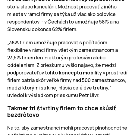
stolu
alebo kancelárii. Možnosť pracovať z iného
miesta v rámci firmy sa týka už viac ako polovice
respondentov - v Čechách to umožňuje 58% a na
Slovensku dokonca 62% firiem.
„38% firiem umožňuje pracovať s počítačom
flexibilne v rámci firmy všetkým zamestnancom a
23,5% firiem len niektorým profesiám alebo
oddeleniam. Z prieskumu vyšlo najavo, že medzi
podporovateľov tohto
konceptu mobility
v prostredí
firiem patria skôr veľké firmy nad 500 zamestnancov,
medzi ktorými sa k nej hlásia celé dve tretiny,“
uviedol k výsledkom prieskumu Petr Ulvr.
Takmer tri štvrtiny firiem to chce skúsiť
bezdrôtovo
Na to, aby zamestnanci mohli pracovať plnohodnotne