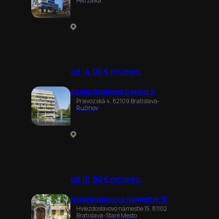
Petržalka
od 14,00 € m²/mes.
Apollo Business Center II
Prievozská 4, 82109 Bratislava-
Ružinov
od 10,90 € m²/mes.
Hviezdoslavovo námestie 15
Hviezdoslavovo námestie 15, 81102
Bratislava-Staré Mesto