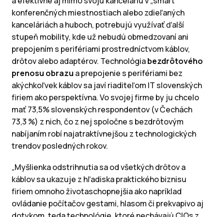
a efektívne aj mimo svoju kanceláriu v „smart“
konferenčných miestnostiach alebo zdieľaných
kanceláriách a huboch, potrebujú využívať ďalší
stupeň mobility, kde už nebudú obmedzovaní ani
prepojením s perifériami prostredníctvom káblov,
drôtov alebo adaptérov. Technológia
bezdrôtového
prenosu obrazu
a prepojenie s perifériami bez
akýchkoľvek káblov sa javí riaditeľom IT slovenských
firiem ako perspektívna. Vo svojej firme by ju chcelo
mať 73,5% slovenských respondentov (v Čechách
73,3 %) z nich, čo z nej spoločne s bezdrôtovým
nabíjaním robí najatraktívnejšou z technologických
trendov posledných rokov.
„Myšlienka odstrihnutia sa od všetkých drôtov a
káblov sa ukazuje z hľadiska praktického biznisu
firiem omnoho životaschopnejšia ako napríklad
ovládanie počítačov gestami, hlasom či prekvapivo aj
dotykom, teda technológie, ktoré nechávajú CIOs z