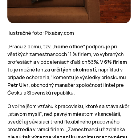
Ilustračné foto: Pixabay.com
„Prácu z domu, tzv. „
home office
“ podporuje pri
všetkých zamestnancoch 11 % firiem, vo vybraných
profesiách a v oddeleniach ďalších 53%. V
6% firiem
to je možné len
za určitých okolností,
napríklad v
prípade ochorenia,“ komentuje výsledky prieskumu
Petr Ulvr
, obchodný manažér spoločnosti Intel pre
Českú a Slovenskú republiku.
O voľnejšom vzťahu k pracovisku, ktoré sa stáva skôr
„stavom mysli“, než pevným miestom v kancelárii,
svedčí aj súvisiaci trend flexibilného pracovného
prostredia v rámci firiem. „Zamestnanci už zďaleka
nie sú tak výrazne viazaní ku svojmu pracovnému