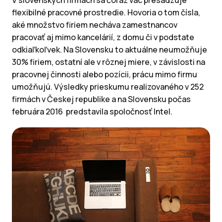
V slovenských firmách sa čoraz vac presadzuje
flexibilné pracovné prostredie. Hovoria o tom čísla,
aké množstvo firiem necháva zamestnancov
pracovať aj mimo kancelárií, z domu či v podstate
odkiaľkoľvek. Na Slovensku to aktuálne neumožňuje
30% firiem, ostatní ale v rôznej miere, v závislosti na
pracovnej činnosti alebo pozícii, prácu mimo firmu
umožňujú. Výsledky prieskumu realizovaného v 252
firmách v Českej republike a na Slovensku počas
februára 2016 predstavila spoločnosť Intel.