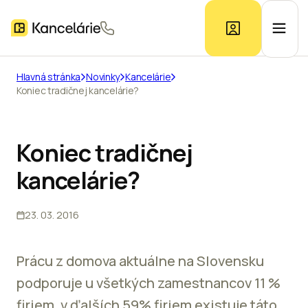
Hlavná stránka
Novinky
Kancelárie
Koniec tradičnej kancelárie?
Ponuka kancelárií
Prieskum trhu
Koniec tradičnej
kancelárie?
Kontakt
23. 03. 2016
Inzerát
Prácu z domova aktuálne na Slovensku
podporuje u všetkých zamestnancov 11 %
firiem, v ďalších 59% firiem existuje táto