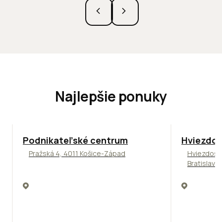
Najlepšie ponuky
ODPORÚČAME
ODPORÚČAM
Podnikateľské centrum
Hviezdos
Pražská 4, 4011 Košice-Západ
Hviezdosl
Bratislava