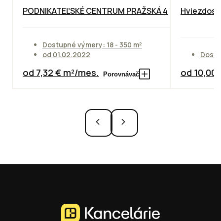
PODNIKATEĽSKÉ CENTRUM PRAŽSKÁ 4
Hviezdosla
Dostupné výmery: 18 - 350 m²
od 01.02.2022
Dostu
od 7,32 € m²/mes.
od 10,00
Porovnávač