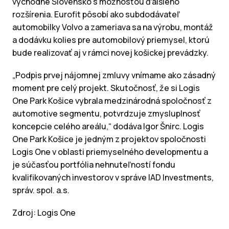
východné Slovensko s možnosťou ďalšieho
rozšírenia. Eurofit pôsobí ako subdodávateľ
automobilky Volvo a zameriava sa na výrobu, montáž
a dodávku kolies pre automobilový priemysel, ktorú
bude realizovať aj v rámci novej košickej prevádzky.
„Podpis prvej nájomnej zmluvy vnímame ako zásadný
moment pre celý projekt. Skutočnosť, že si Logis
One Park Košice vybrala medzinárodná spoločnosť z
automotive segmentu, potvrdzuje zmysluplnosť
koncepcie celého areálu,“ dodáva Igor Šnirc. Logis
One Park Košice je jedným z projektov spoločnosti
Logis One v oblasti priemyselného developmentu a
je súčasťou portfólia nehnuteľností fondu
kvalifikovaných investorov v správe IAD Investments,
správ. spol. a.s.
Zdroj: Logis One