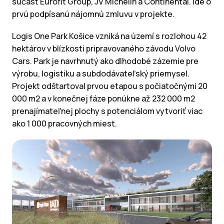
súčasť Eurofit Group, JV Michelin a Continental. Ide o
prvú podpísanú nájomnú zmluvu v projekte.
Logis One Park Košice vzniká na území s rozlohou 42
hektárov v blízkosti pripravovaného závodu Volvo
Cars. Park je navrhnutý ako dlhodobé zázemie pre
výrobu, logistiku a subdodávateľský priemysel.
Projekt odštartoval prvou etapou s počiatočnými 20
000 m2 a v konečnej fáze ponúkne až 232 000 m2
prenajímateľnej plochy s potenciálom vytvoriť viac
ako 1 000 pracovných miest.