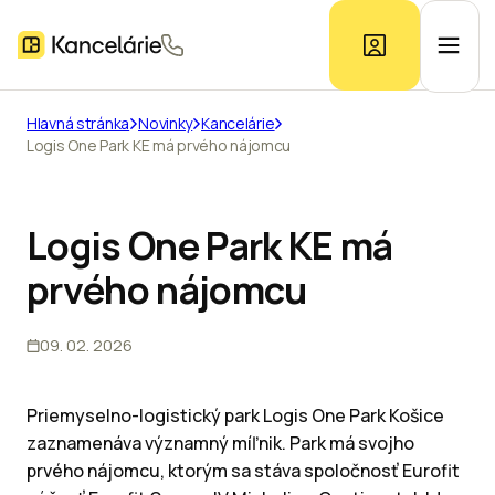
Hlavná stránka
Novinky
Kancelárie
Logis One Park KE má prvého nájomcu
Ponuka kancelárií
Prieskum trhu
Logis One Park KE má
prvého nájomcu
Kontakt
09. 02. 2026
Inzerát
Priemyselno-logistický park Logis One Park Košice
zaznamenáva významný míľnik. Park má svojho
prvého nájomcu, ktorým sa stáva spoločnosť Eurofit