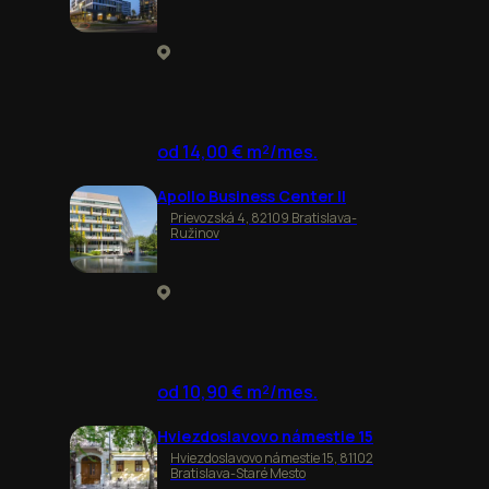
od 14,00 € m²/mes.
Apollo Business Center II
Prievozská 4, 82109 Bratislava-
Ružinov
od 10,90 € m²/mes.
Hviezdoslavovo námestie 15
Hviezdoslavovo námestie 15, 81102
Bratislava-Staré Mesto