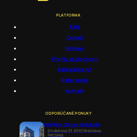
PLATFORMA
FAQ
Cenník
Novinky
Profily spoločností
Kalkulačka m²
Referencie
Kontakt
ODPORÚČANÉ PONUKY
EINPARK Offices SUBLEASE
Einsteinova 33, 85101 Bratislava-
Petržalka