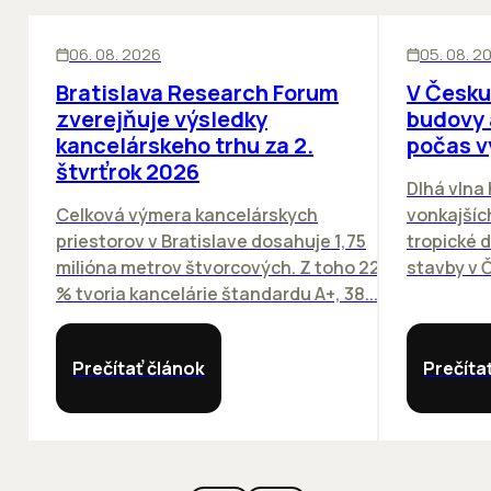
KANCELÁRIE
KANCELÁRIE
06. 08. 2026
05. 08. 2
Bratislava Research Forum
V Česku
zverejňuje výsledky
budovy 
kancelárskeho trhu za 2.
počas v
štvrťrok 2026
Dlhá vlna
Celková výmera kancelárskych
vonkajších
priestorov v Bratislave dosahuje 1,75
tropické dn
milióna metrov štvorcových. Z toho 22
stavby v Č
% tvoria kancelárie štandardu A+, 38...
Prečítať článok
Prečíta