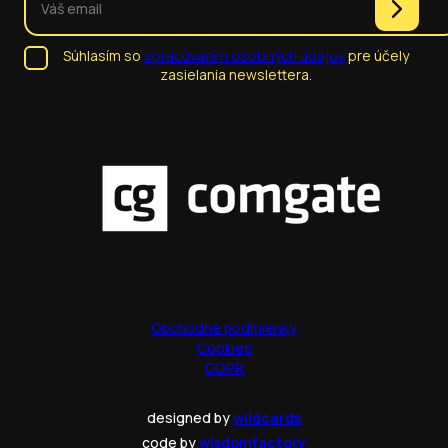
Súhlasím so
spracúvaním osobných údajov
pre účely
zasielania newslettera.
Obchodné podmienky
Cookies
GDPR
designed by
wildcards
code by
wisdomfactory