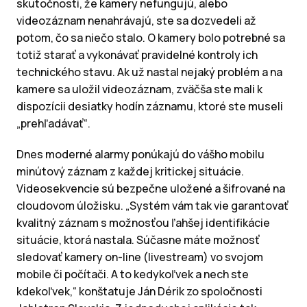
skutočnosti, že kamery nefungujú, alebo
videozáznam nenahrávajú, ste sa dozvedeli až
potom, čo sa niečo stalo. O kamery bolo potrebné sa
totiž starať a vykonávať pravidelné kontroly ich
technického stavu. Ak už nastal nejaký problém a na
kamere sa uložil videozáznam, zväčša ste mali k
dispozícii desiatky hodín záznamu, ktoré ste museli
„prehľadávať“.
Dnes moderné alarmy ponúkajú do vášho mobilu
minútový záznam z každej kritickej situácie.
Videosekvencie sú bezpečne uložené a šifrované na
cloudovom úložisku. „Systém vám tak vie garantovať
kvalitný záznam s možnosťou ľahšej identifikácie
situácie, ktorá nastala. Súčasne máte možnosť
sledovať kamery on-line (livestream) vo svojom
mobile či počítači. A to kedykoľvek a nech ste
kdekoľvek,“ konštatuje Ján Dérik zo spoločnosti