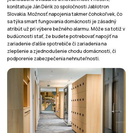
konštatuje Ján Dérik zo spoločnosti Jablotron
Slovakia. Možnosť napojenia takmer čohokoľvek, čo
sa týka smart fungovania domácnosti je zásadný
atribút už pri výbere bežného alarmu. Môže sa totiž v
budúcnosti stať, že budete potrebovať napojiť na
zariadenie ďalšie spotrebiče či zariadenia na
zlepšenie a zjednodušenie chodu domácnosti, či
podporenie zabezpečenia nehnuteľnosti.