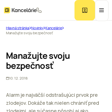
Hlavná stránka
Novinky
Kancelárie
Manažujte svoju bezpečnosť
Ponuka kancelárií
Prieskum trhu
Manažujte svoju
bezpečnosť
Kontakt
10. 12. 2018
Inzerát
Alarm je najväčší odstrašujúci prvok pre
zlodejov. Dokáže tak nielen chrániť pred
zlodejmi, ale súčasne pôsobí aj ako