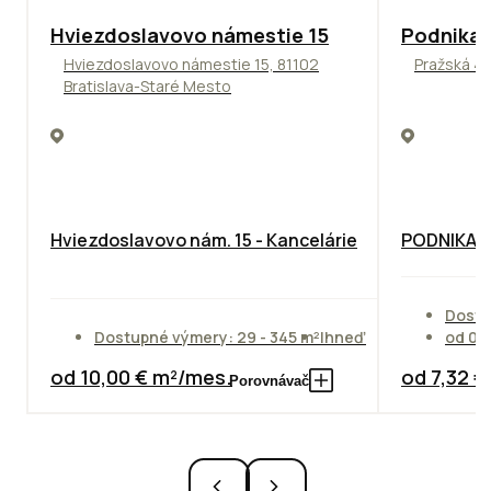
ODPORÚČAME
ODPORÚČAM
Hviezdoslavovo námestie 15
Podnikat
Hviezdoslavovo námestie 15, 81102
Pražská 4,
Bratislava-Staré Mesto
Hviezdoslavovo nám. 15 - Kancelárie
PODNIKAT
Dostu
Dostupné výmery: 29 - 345 m²
Ihneď
od 01
od 10,00 € m²/mes.
od 7,32 
Porovnávač