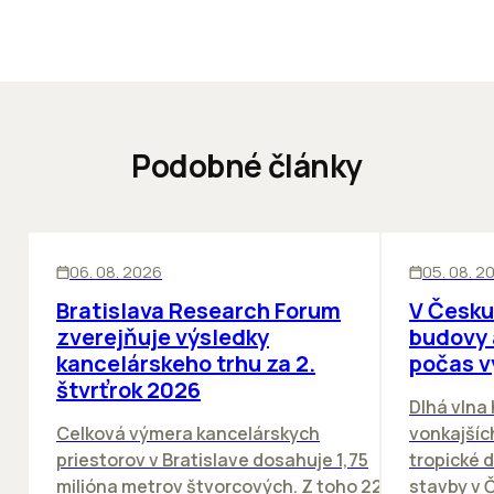
Podobné články
KANCELÁRIE
KANCELÁRIE
06. 08. 2026
05. 08. 2
Bratislava Research Forum
V Česku
zverejňuje výsledky
budovy 
kancelárskeho trhu za 2.
počas v
štvrťrok 2026
Dlhá vlna
Celková výmera kancelárskych
vonkajších
priestorov v Bratislave dosahuje 1,75
tropické dn
milióna metrov štvorcových. Z toho 22
stavby v Č