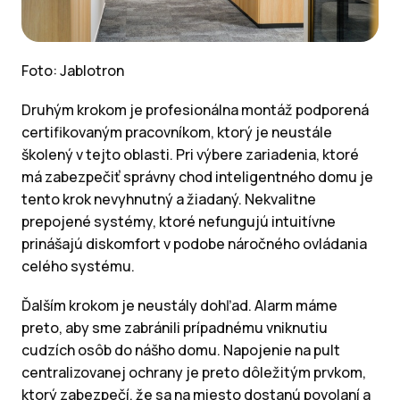
Foto: Jablotron
Druhým krokom je profesionálna montáž podporená
certifikovaným pracovníkom, ktorý je neustále
školený v tejto oblasti. Pri výbere zariadenia, ktoré
má zabezpečiť správny chod inteligentného domu je
tento krok nevyhnutný a žiadaný. Nekvalitne
prepojené systémy, ktoré nefungujú intuitívne
prinášajú diskomfort v podobe náročného ovládania
celého systému.
Ďalším krokom je neustály dohľad. Alarm máme
preto, aby sme zabránili prípadnému vniknutiu
cudzích osôb do nášho domu. Napojenie na pult
centralizovanej ochrany je preto dôležitým prvkom,
ktorý zabezpečí, že sa na miesto dostanú povolaní a