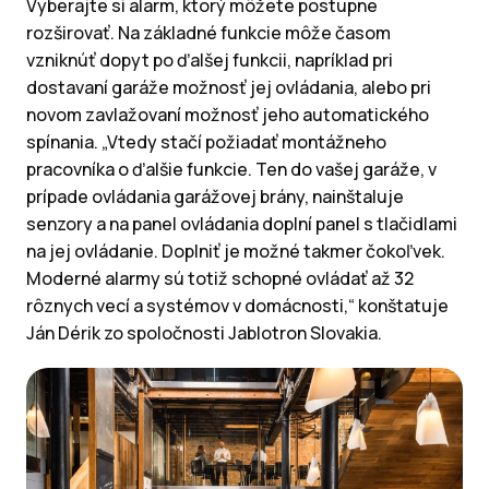
Vyberajte si alarm, ktorý môžete postupne
rozširovať. Na základné funkcie môže časom
vzniknúť dopyt po ďalšej funkcii, napríklad pri
dostavaní garáže možnosť jej ovládania, alebo pri
novom zavlažovaní možnosť jeho automatického
spínania. „Vtedy stačí požiadať montážneho
pracovníka o ďalšie funkcie. Ten do vašej garáže, v
prípade ovládania garážovej brány, nainštaluje
senzory a na panel ovládania doplní panel s tlačidlami
na jej ovládanie. Doplniť je možné takmer čokoľvek.
Moderné alarmy sú totiž schopné ovládať až 32
rôznych vecí a systémov v domácnosti,“ konštatuje
Ján Dérik zo spoločnosti Jablotron Slovakia.