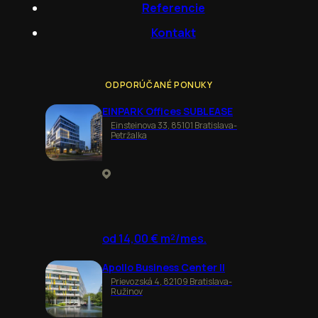
Referencie
Kontakt
ODPORÚČANÉ PONUKY
EINPARK Offices SUBLEASE
Einsteinova 33, 85101 Bratislava-
Petržalka
od 14,00 € m²/mes.
Apollo Business Center II
Prievozská 4, 82109 Bratislava-
Ružinov