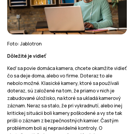
Foto: Jablotron
Dôležité je vidieť
Keď sa povie domáca kamera, chcete okamžite vidieť
čo sa deje doma, alebo vo firme. Doteraz to ale
nebolo možné. Klasické kamery, ktoré sa používali
doteraz, sú založené na tom, že priamo v nich je
zabudované úložisko, na ktoré sa ukladá kamerový
záznam. Neraz sa stalo, že pri vykradnutí, alebo inej
kritickej situácii boli kamery poškodené a vy ste tak
prišli o záznam z bezpečnostných kamier. Častým
problémom boli aj nepravidelné kontroly. O