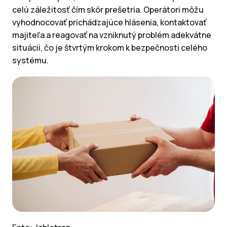
celú záležitosť čím skôr prešetria. Operátori môžu
vyhodnocovať prichádzajúce hlásenia, kontaktovať
majiteľa a reagovať na vzniknutý problém adekvátne
situácii, čo je štvrtým krokom k bezpečnosti celého
systému.