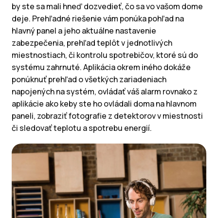
by ste sa mali hneď dozvedieť, čo sa vo vašom dome
deje. Prehľadné riešenie vám ponúka pohľad na
hlavný panel a jeho aktuálne nastavenie
zabezpečenia, prehľad teplôt v jednotlivých
miestnostiach, či kontrolu spotrebičov, ktoré sú do
systému zahrnuté. Aplikácia okrem iného dokáže
ponúknuť prehľad o všetkých zariadeniach
napojených na systém, ovládať váš alarm rovnako z
aplikácie ako keby ste ho ovládali doma na hlavnom
paneli, zobraziť fotografie z detektorov v miestnosti
či sledovať teplotu a spotrebu energií.