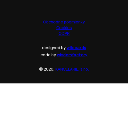
Obchodné podmienky
Cookies
GDPR
designed by
wildcards
code by
wisdomfactory
© 2026,
KANCELARIE, s.r.o.