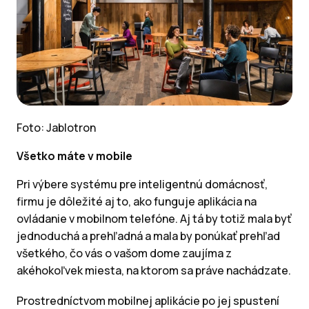
Foto: Jablotron
Všetko máte v mobile
Pri výbere systému pre inteligentnú domácnosť,
firmu je dôležité aj to, ako funguje aplikácia na
ovládanie v mobilnom telefóne. Aj tá by totiž mala byť
jednoduchá a prehľadná a mala by ponúkať prehľad
všetkého, čo vás o vašom dome zaujíma z
akéhokoľvek miesta, na ktorom sa práve nachádzate.
Prostredníctvom mobilnej aplikácie po jej spustení