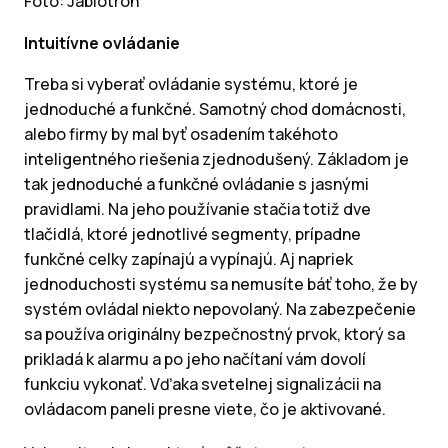
Foto: Jablotron
Intuitívne ovládanie
Treba si vyberať ovládanie systému, ktoré je
jednoduché a funkčné. Samotný chod domácnosti,
alebo firmy by mal byť osadením takéhoto
inteligentného riešenia zjednodušený. Základom je
tak jednoduché a funkčné ovládanie s jasnými
pravidlami. Na jeho používanie stačia totiž dve
tlačidlá, ktoré jednotlivé segmenty, prípadne
funkčné celky zapínajú a vypínajú. Aj napriek
jednoduchosti systému sa nemusíte báť toho, že by
systém ovládal niekto nepovolaný. Na zabezpečenie
sa používa originálny bezpečnostný prvok, ktorý sa
prikladá k alarmu a po jeho načítaní vám dovolí
funkciu vykonať. Vďaka svetelnej signalizácii na
ovládacom paneli presne viete, čo je aktivované.