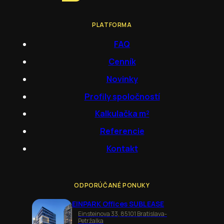
PLATFORMA
FAQ
Cenník
Novinky
Profily spoločností
Kalkulačka m²
Referencie
Kontakt
ODPORÚČANÉ PONUKY
EINPARK Offices SUBLEASE
Einsteinova 33, 85101 Bratislava-
Petržalka