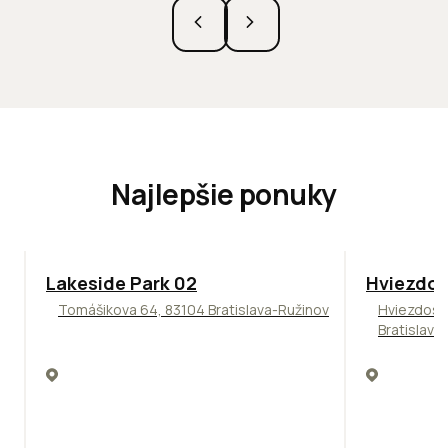
Najlepšie ponuky
ODPORÚČAME
ODPORÚČAM
Lakeside Park 02
Hviezdos
Tomášikova 64, 83104 Bratislava-Ružinov
Hviezdosl
Bratislava