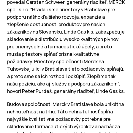
povedal Carsten Schweer, generálny riaditeľ, MERCK
spol. s.r.o. “Hľadali sme priestory v Bratislave pre
podporu nášho ďalšieho rozvoja, expanzie a
zlepšenie dostupnosti produktov pre našich
zákazníkov na Slovensku. Linde Gas k.s. zabezpečuje
skladovanie a distribúciu vysoko kvalitných plynov
pre priemyselné a farmaceutické účely, a preto
musia priestory spĺňať prísne kvalitatívne
požiadavky. Priestory spoločnosti Merck na
Tuhovskej ulici v Bratislave tieto požiadavky spĺňajú,
a preto sme sa ich rozhodli odkúpiť. Zlepšíme tak
našu pozíciu, ako aj služby a podporu zákazníkom",
hovorí Peter Purdeš, generálny riaditeľ, Linde Gas ks.
Budova spoločnosti Merck v Bratislave bola unikátna
nehnuteľnosť na trhu. Táto nehnuteľnosť spĺňa
najvyššie kvalitatívne požiadavky potrebné pre
skladovanie farmaceutických výrobkov a nachádza