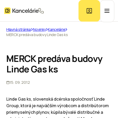
Hlavná stránka
Novinky
Kancelárie
MERCK predáva budovy Linde Gas ks
Ponuka kancelárií
Prieskum trhu
MERCK predáva budovy
Linde Gas ks
Kontakt
15. 09. 2012
Inzerát
Linde Gas ks, slovenská dcérska spoločnosť Linde
Group, ktorá je najväčším výrobcom a distribútorom
priemyselných plynov, kúpila bývalé distribučné a