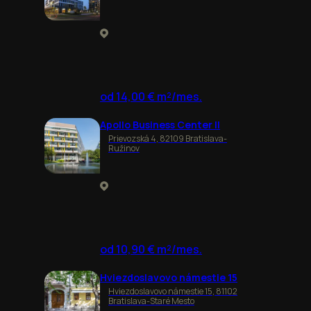
od 14,00 € m²/mes.
Apollo Business Center II
Prievozská 4, 82109 Bratislava-
Ružinov
od 10,90 € m²/mes.
Hviezdoslavovo námestie 15
Hviezdoslavovo námestie 15, 81102
Bratislava-Staré Mesto