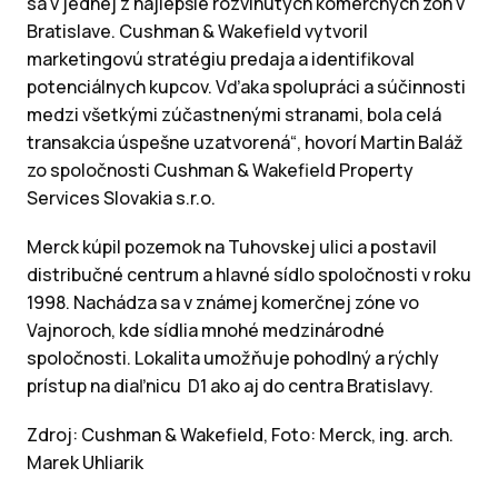
sa v jednej z najlepšie rozvinutých komerčných zón v
Bratislave. Cushman & Wakefield vytvoril
marketingovú stratégiu predaja a identifikoval
potenciálnych kupcov. Vďaka spolupráci a súčinnosti
medzi všetkými zúčastnenými stranami, bola celá
transakcia úspešne uzatvorená“, hovorí Martin Baláž
zo spoločnosti Cushman & Wakefield Property
Services Slovakia s.r.o.
Merck kúpil pozemok na Tuhovskej ulici a postavil
distribučné centrum a hlavné sídlo spoločnosti v roku
1998. Nachádza sa v známej komerčnej zóne vo
Vajnoroch, kde sídlia mnohé medzinárodné
spoločnosti. Lokalita umožňuje pohodlný a rýchly
prístup na diaľnicu D1 ako aj do centra Bratislavy.
Zdroj: Cushman & Wakefield, Foto: Merck, ing. arch.
Marek Uhliarik