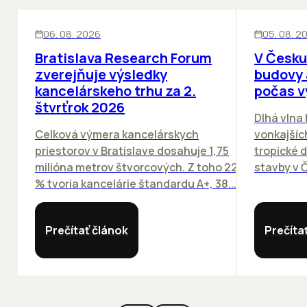
KANCELÁRIE
KANCELÁRIE
06. 08. 2026
05. 08. 2
Bratislava Research Forum
V Česku
zverejňuje výsledky
budovy 
kancelárskeho trhu za 2.
počas v
štvrťrok 2026
Dlhá vlna
Celková výmera kancelárskych
vonkajších
priestorov v Bratislave dosahuje 1,75
tropické dn
milióna metrov štvorcových. Z toho 22
stavby v Č
% tvoria kancelárie štandardu A+, 38...
Prečítať článok
Prečíta