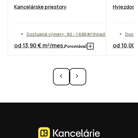
Kancelárske priestory
Hviezdosla
Dostupné výmery: 90 - 1 688 m²
Ihneď
Dostu
od 13,90 € m²/mes.
od 10,00
Porovnávač