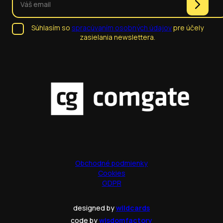
Súhlasím so
spracúvaním osobných údajov
pre účely
zasielania newslettera.
Obchodné podmienky
Cookies
GDPR
designed by
wildcards
code by
wisdomfactory