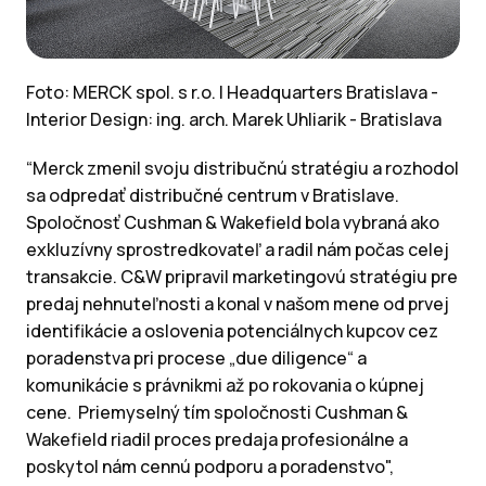
Foto: MERCK spol. s r.o. | Headquarters Bratislava -
Interior Design: ing. arch. Marek Uhliarik - Bratislava
“Merck zmenil svoju distribučnú stratégiu a rozhodol
sa odpredať distribučné centrum v Bratislave.
Spoločnosť Cushman & Wakefield bola vybraná ako
exkluzívny sprostredkovateľ a radil nám počas celej
transakcie. C&W pripravil marketingovú stratégiu pre
predaj nehnuteľnosti a konal v našom mene od prvej
identifikácie a oslovenia potenciálnych kupcov cez
poradenstva pri procese „due diligence“ a
komunikácie s právnikmi až po rokovania o kúpnej
cene. Priemyselný tím spoločnosti Cushman &
Wakefield riadil proces predaja profesionálne a
poskytol nám cennú podporu a poradenstvo",