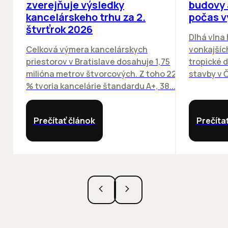
zverejňuje výsledky
budovy 
kancelárskeho trhu za 2.
počas v
štvrťrok 2026
Dlhá vlna
Celková výmera kancelárskych
vonkajších
priestorov v Bratislave dosahuje 1,75
tropické dn
milióna metrov štvorcových. Z toho 22
stavby v Č
% tvoria kancelárie štandardu A+, 38...
Prečítať článok
Prečíta