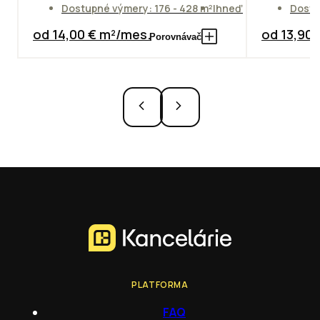
Dostupné výmery: 176 - 428 m²
Ihneď
Dostu
od 14,00 € m²/mes.
od 13,90
Porovnávač
PLATFORMA
FAQ