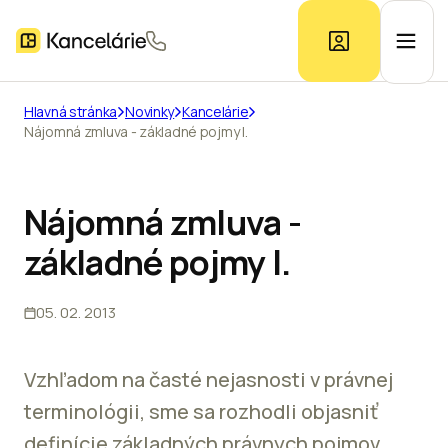
Hlavná stránka
Novinky
Kancelárie
Nájomná zmluva - základné pojmy I.
Ponuka kancelárií
Prieskum trhu
Nájomná zmluva -
základné pojmy I.
Kontakt
05. 02. 2013
Inzerát
Vzhľadom na časté nejasnosti v právnej
terminológii, sme sa rozhodli objasniť
definície základných právnych pojmov