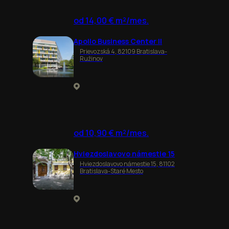
od 14,00 € m²/mes.
Apollo Business Center II
Prievozská 4, 82109 Bratislava-
Ružinov
od 10,90 € m²/mes.
Hviezdoslavovo námestie 15
Hviezdoslavovo námestie 15, 81102
Bratislava-Staré Mesto