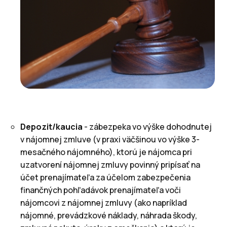
Depozit/kaucia
- zábezpeka vo výške dohodnutej
v nájomnej zmluve (v praxi väčšinou vo výške 3-
mesačného nájomného), ktorú je nájomca pri
uzatvorení nájomnej zmluvy povinný pripísať na
účet prenajímateľa za účelom zabezpečenia
finančných pohľadávok prenajímateľa voči
nájomcovi z nájomnej zmluvy (ako napríklad
nájomné, prevádzkové náklady, náhrada škody,