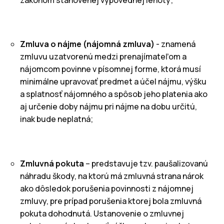
Zmluva o nájme (nájomná zmluva)
- znamená
zmluvu uzatvorenú medzi prenajímateľom a
nájomcom povinne v písomnej forme, ktorá musí
minimálne upravovať predmet a účel nájmu, výšku
a splatnosť nájomného a spôsob jeho platenia ako
aj určenie doby nájmu pri nájme na dobu určitú,
inak bude neplatná;
Zmluvná pokuta
– predstavuje tzv. paušalizovanú
náhradu škody, na ktorú má zmluvná strana nárok
ako dôsledok porušenia povinnosti z nájomnej
zmluvy, pre prípad porušenia ktorej bola zmluvná
pokuta dohodnutá. Ustanovenie o zmluvnej