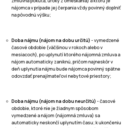
zmluvná pokuta, úroky z omeškania) a ktorú je
nájomca v prípade jej čerpania vždy povinný doplniť
na pôvodnú výšku;
Doba nájmu (nájom na dobu určitú)
- vymedzené
časové obdobie (väčšinou v rokoch alebo v
mesiacoch), po uplynutí ktorého nájomná zmluva a
nájom automaticky zaniknú, pričom najneskôr v
deň uplynutia nájmu bude nájomca povinný spätne
odovzdať prenajímateľovi nebytové priestory;
Doba nájmu (nájom na dobu neurčitú)
- časové
obdobie, ktoré nie je žiadnym spôsobom
vymedzené a nájom (nájomná zmluva) sa
automaticky neskončí uplynutím času; k ukončeniu