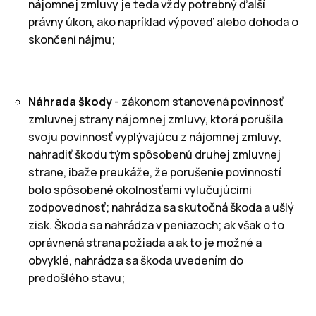
nájomnej zmluvy je teda vždy potrebný ďalší
právny úkon, ako napríklad výpoveď alebo dohoda o
skončení nájmu;
Náhrada škody
- zákonom stanovená povinnosť
zmluvnej strany nájomnej zmluvy, ktorá porušila
svoju povinnosť vyplývajúcu z nájomnej zmluvy,
nahradiť škodu tým spôsobenú druhej zmluvnej
strane, ibaže preukáže, že porušenie povinností
bolo spôsobené okolnosťami vylučujúcimi
zodpovednosť; nahrádza sa skutočná škoda a ušlý
zisk. Škoda sa nahrádza v peniazoch; ak však o to
oprávnená strana požiada a ak to je možné a
obvyklé, nahrádza sa škoda uvedením do
predošlého stavu;