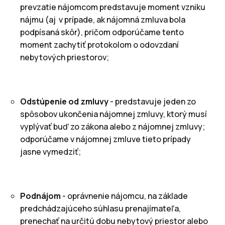
prevzatie nájomcom predstavuje moment vzniku
nájmu (aj v prípade, ak nájomná zmluva bola
podpísaná skôr), pričom odporúčame tento
moment zachytiť protokolom o odovzdaní
nebytových priestorov;
Odstúpenie od zmluvy
- predstavuje jeden zo
spôsobov ukončenia nájomnej zmluvy, ktorý musí
vyplývať buď zo zákona alebo z nájomnej zmluvy;
odporúčame v nájomnej zmluve tieto prípady
jasne vymedziť;
Podnájom
- oprávnenie nájomcu, na základe
predchádzajúceho súhlasu prenajímateľa,
prenechať na určitú dobu nebytový priestor alebo