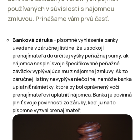
používaných v súvislosti s nájomnou
zmluvou. Prinášame vám prvú časť.
Banková záruka
- písomné vyhlásenie banky
uvedené v záručnej listine, že uspokojí
prenajímateľa do určitej výšky peňažnej sumy, ak
nájomca nesplní svoje špecifikované peňažné
záväzky vyplývajúce mu z nájomnej zmluvy. Ak zo
záručnej listiny nevyplýva niečo iné, nemôže banka
uplatniť námietky, ktoré by bol oprávnený voči
prenajímateľovi uplatniť nájomca. Banka je povinná
plniť svoje povinnosti zo záruky, keď ju na to
písomne vyzval prenajímateľ;