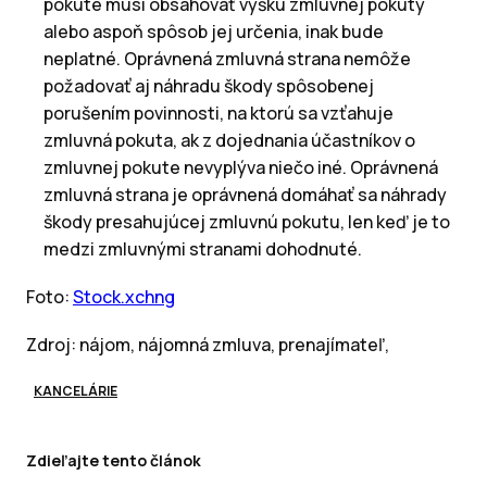
pokute musí obsahovať výšku zmluvnej pokuty
alebo aspoň spôsob jej určenia, inak bude
neplatné. Oprávnená zmluvná strana nemôže
požadovať aj náhradu škody spôsobenej
porušením povinnosti, na ktorú sa vzťahuje
zmluvná pokuta, ak z dojednania účastníkov o
zmluvnej pokute nevyplýva niečo iné. Oprávnená
zmluvná strana je oprávnená domáhať sa náhrady
škody presahujúcej zmluvnú pokutu, len keď je to
medzi zmluvnými stranami dohodnuté.
Foto:
Stock.xchng
Zdroj: nájom, nájomná zmluva, prenajímateľ,
KANCELÁRIE
Zdieľajte tento článok