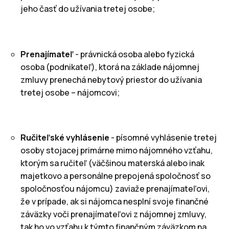
jeho časť do užívania tretej osobe;
Prenajímateľ
- právnická osoba alebo fyzická
osoba (podnikateľ), ktorá na základe nájomnej
zmluvy prenechá nebytový priestor do užívania
tretej osobe – nájomcovi;
Ručiteľské vyhlásenie
- písomné vyhlásenie tretej
osoby stojacej primárne mimo nájomného vzťahu,
ktorým sa ručiteľ (väčšinou materská alebo inak
majetkovo a personálne prepojená spoločnosť so
spoločnosťou nájomcu) zaviaže prenajímateľovi,
že v prípade, ak si nájomca nesplní svoje finančné
záväzky voči prenajímateľovi z nájomnej zmluvy,
tak ho vo vzťahu k týmto finančným záväzkom na