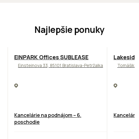
Najlepšie ponuky
TOP
ODPORÚČAME
ODPORÚČAM
EINPARK Offices SUBLEASE
Lakeside
Einsteinova 33, 85101 Bratislava-Petržalka
Tomášikova
Kancelárie na podnájom – 6.
Kancelársk
poschodie