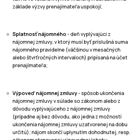
základe výzvy prenajímateľa uspokojí;
Splatnosť nájomného
- deň vyplývajúci z
nájomnej zmluvy, v ktorý musí byť príslušná suma
nájomného pravidelne (väčšinou v mesačných
alebo štvrťročných intervaloch) pripísaná na účet
prenajímateľa;
Výpoveď nájomnej zmluvy
- spôsob ukončenia
nájomnej zmluvy v súlade so zákonom alebo z
dôvodu vyplývajúceho z nájomnej zmluvy
(prípadne aj bez dôvodu, ako jedna z možností
ukončenia nájomnej zmluvy uzatvorenej na dobu
určitú); nájom skončí uplynutím dohodnutej, resp.
zákonom stanovenej výpovednej lehoty;