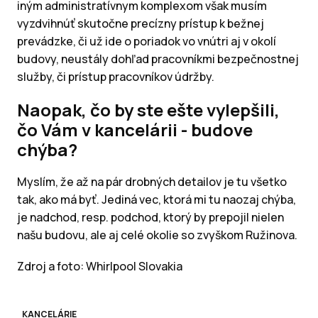
iným administratívnym komplexom však musím
vyzdvihnúť skutočne precízny prístup k bežnej
prevádzke, či už ide o poriadok vo vnútri aj v okolí
budovy, neustály dohľad pracovníkmi bezpečnostnej
služby, či prístup pracovníkov údržby.
Naopak, čo by ste ešte vylepšili,
čo Vám v kancelárii - budove
chýba?
Myslím, že až na pár drobných detailov je tu všetko
tak, ako má byť. Jediná vec, ktorá mi tu naozaj chýba,
je nadchod, resp. podchod, ktorý by prepojil nielen
našu budovu, ale aj celé okolie so zvyškom Ružinova.
Zdroj a foto: Whirlpool Slovakia
KANCELÁRIE