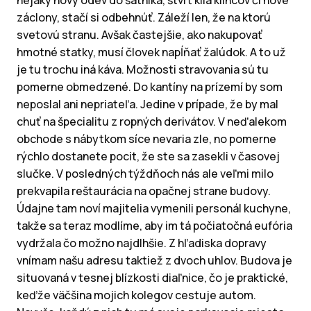
nejaký nový odev do šatníka, štvrť kila klincov či nové
záclony, stačí si odbehnúť. Záleží len, že na ktorú
svetovú stranu. Avšak častejšie, ako nakupovať
hmotné statky, musí človek napĺňať žalúdok. A to už
je tu trochu iná káva. Možnosti stravovania sú tu
pomerne obmedzené. Do kantíny na prízemí by som
neposlal ani nepriateľa. Jedine v prípade, že by mal
chuť na špecialitu z ropných derivátov. V neďalekom
obchode s nábytkom síce nevaria zle, no pomerne
rýchlo dostanete pocit, že ste sa zasekli v časovej
slučke. V posledných týždňoch nás ale veľmi milo
prekvapila reštaurácia na opačnej strane budovy.
Údajne tam noví majitelia vymenili personál kuchyne,
takže sa teraz modlíme, aby im tá počiatočná eufória
vydržala čo možno najdlhšie. Z hľadiska dopravy
vnímam našu adresu taktiež z dvoch uhlov. Budova je
situovaná v tesnej blízkosti diaľnice, čo je praktické,
keďže väčšina mojich kolegov cestuje autom.