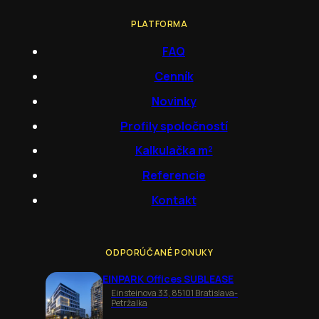
PLATFORMA
FAQ
Cenník
Novinky
Profily spoločností
Kalkulačka m²
Referencie
Kontakt
ODPORÚČANÉ PONUKY
EINPARK Offices SUBLEASE
Einsteinova 33, 85101 Bratislava-
Petržalka