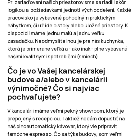
Pri zariaďovaní našich priestorov sme sa riadili skôr
logikou a požiadavkami jednotlivých oddelení. Každé
pracovisko je vybavené pohodlným praktickým
nábytkom, či už ide o stoly alebo úložné priestory. K
dispozícii máme jednu malú a jednu veľkú
zasadačku. Neodmysliteľnou je pre nás kuchynka,
ktorá je primerane veľká a - ako inak - plne vybavená
našimi kvalitnými spotrebičmi (smiech).
Čo je vo Vašej kancelárskej
budove a/alebo v kancelárii
výnimočné? Čo si najviac
pochvaľujete?
V kancelárii máme veľmi pekný showroom, ktorý je
prepojený s recepciou. Taktiež nedám dopustiť na
náš plnoautomatický kávovar, ktorý vie pripraviť
famózne espresso. Čo sa týka budovy, som veľmi