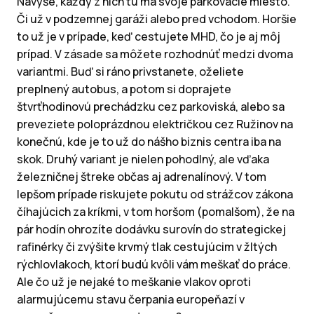
Navyše, každý z nich tu má svoje parkovacie miesto.
Či už v podzemnej garáži alebo pred vchodom. Horšie
to už je v prípade, keď cestujete MHD, čo je aj môj
prípad. V zásade sa môžete rozhodnúť medzi dvoma
variantmi. Buď si ráno privstanete, oželiete
preplnený autobus, a potom si doprajete
štvrťhodinovú prechádzku cez parkoviská, alebo sa
preveziete poloprázdnou električkou cez Ružinov na
konečnú, kde je to už do nášho biznis centra iba na
skok. Druhý variant je nielen pohodlný, ale vďaka
železničnej štreke občas aj adrenalínový. V tom
lepšom prípade riskujete pokutu od strážcov zákona
číhajúcich za kríkmi, v tom horšom (pomalšom), že na
pár hodín ohrozíte dodávku surovín do strategickej
rafinérky či zvýšite krvmý tlak cestujúcim v žltých
rýchlovlakoch, ktorí budú kvôli vám meškať do práce.
Ale čo už je nejaké to meškanie vlakov oproti
alarmujúcemu stavu čerpania europeňazí v