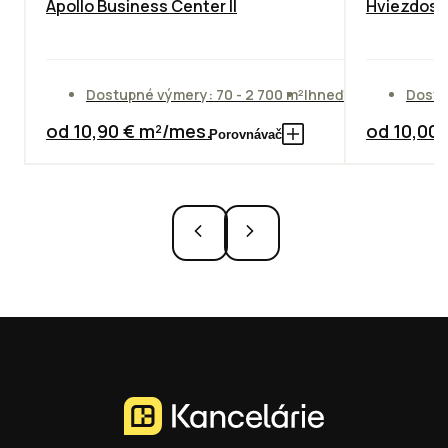
Apollo Business Center II
Hviezdosla
Dostupné výmery: 70 - 2 700 m²
Ihneď
Dostu
od 10,90 € m²/mes.
od 10,00
Porovnávač