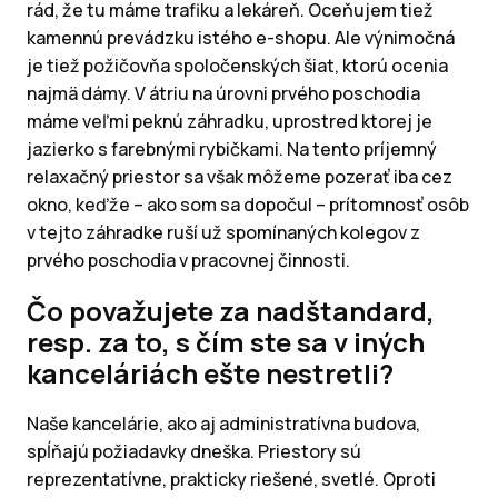
rád, že tu máme trafiku a lekáreň. Oceňujem tiež
kamennú prevádzku istého e-shopu. Ale výnimočná
je tiež požičovňa spoločenských šiat, ktorú ocenia
najmä dámy. V átriu na úrovni prvého poschodia
máme veľmi peknú záhradku, uprostred ktorej je
jazierko s farebnými rybičkami. Na tento príjemný
relaxačný priestor sa však môžeme pozerať iba cez
okno, keďže – ako som sa dopočul – prítomnosť osôb
v tejto záhradke ruší už spomínaných kolegov z
prvého poschodia v pracovnej činnosti.
Čo považujete za nadštandard,
resp. za to, s čím ste sa v iných
kanceláriách ešte nestretli?
Naše kancelárie, ako aj administratívna budova,
spĺňajú požiadavky dneška. Priestory sú
reprezentatívne, prakticky riešené, svetlé. Oproti