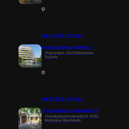
od 14,00 € m²/mes.
Apollo Business Center II
Prievozská 4, 82109 Bratislava-
Ružinov
od 10,90 € m²/mes.
Hviezdoslavovo námestie 15
Hviezdoslavovo námestie 15, 81102
Bratislava-Staré Mesto