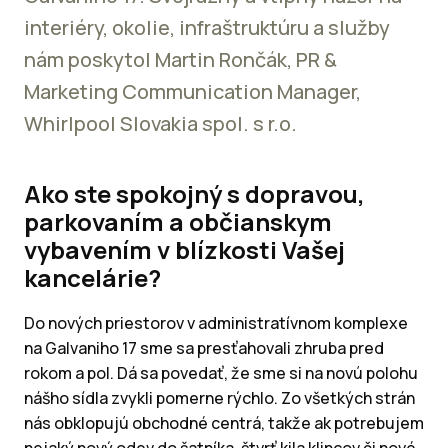
interiéry, okolie, infraštruktúru a služby
nám poskytol Martin Rončák, PR &
Marketing Communication Manager,
Whirlpool Slovakia spol. s r.o.
Ako ste spokojný s dopravou,
parkovaním a občianskym
vybavením v blízkosti Vašej
kancelárie?
Do nových priestorov v administratívnom komplexe
na Galvaniho 17 sme sa presťahovali zhruba pred
rokom a pol. Dá sa povedať, že sme si na novú polohu
nášho sídla zvykli pomerne rýchlo. Zo všetkých strán
nás obklopujú obchodné centrá, takže ak potrebujem