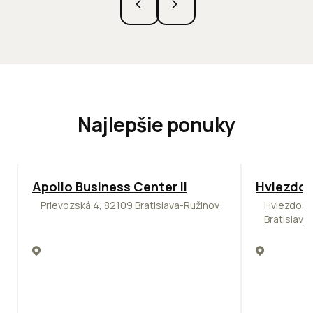
Najlepšie ponuky
TOP
NOVINKA
ODPORÚČAME
ODPORÚČAM
Apollo Business Center II
Hviezdos
Prievozská 4, 82109 Bratislava-Ružinov
Hviezdosl
Bratislava