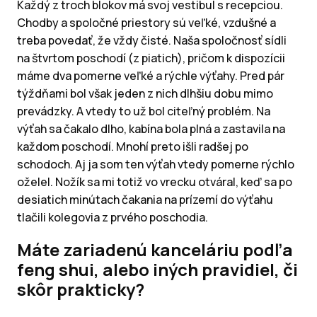
Každý z troch blokov má svoj vestibul s recepciou.
Chodby a spoločné priestory sú veľké, vzdušné a
treba povedať, že vždy čisté. Naša spoločnosť sídli
na štvrtom poschodí (z piatich), pričom k dispozícii
máme dva pomerne veľké a rýchle výťahy. Pred pár
týždňami bol však jeden z nich dlhšiu dobu mimo
prevádzky. A vtedy to už bol citeľný problém. Na
výťah sa čakalo dlho, kabína bola plná a zastavila na
každom poschodí. Mnohí preto išli radšej po
schodoch. Aj ja som ten výťah vtedy pomerne rýchlo
oželel. Nožík sa mi totiž vo vrecku otváral, keď sa po
desiatich minútach čakania na prízemí do výťahu
tlačili kolegovia z prvého poschodia.
Máte zariadenú kanceláriu podľa
feng shui, alebo iných pravidiel, či
skôr prakticky?