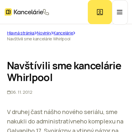
Hlavná stránka
Novinky
Kancelárie
Navštívili sme kancelárie Whirlpool
Ponuka kancelárií
Prieskum trhu
Navštívili sme kancelárie
Whirlpool
Kontakt
06. 11. 2012
Inzerát
V druhej čast nášho nového seriálu, sme
nakukli do administratívneho komplexu na
Galvaniho 17. Svojrázny a vtipný názor na