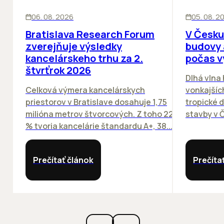
KANCELÁRIE
KANCELÁRIE
06. 08. 2026
05. 08. 2
Bratislava Research Forum
V Česku
zverejňuje výsledky
budovy 
kancelárskeho trhu za 2.
počas v
štvrťrok 2026
Dlhá vlna
Celková výmera kancelárskych
vonkajších
priestorov v Bratislave dosahuje 1,75
tropické dn
milióna metrov štvorcových. Z toho 22
stavby v Č
% tvoria kancelárie štandardu A+, 38...
Prečítať článok
Prečíta