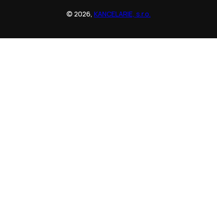
© 2026,
KANCELARIE, s.r.o.