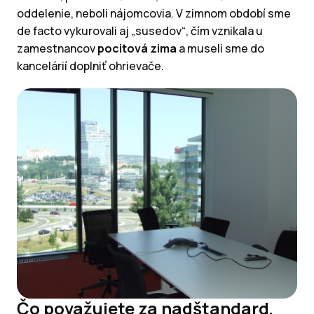
oddelenie, neboli nájomcovia. V zimnom období sme
de facto vykurovali aj „susedov“, čím vznikala u
zamestnancov
pocitová zima
a museli sme do
kancelárií doplniť ohrievače.
Čo považujete za nadštandard,