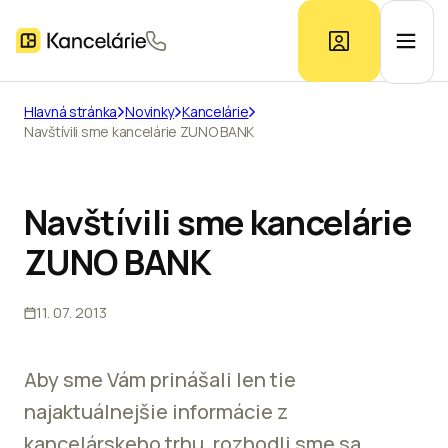
Hlavná stránka
Novinky
Kancelárie
Navštívili sme kancelárie ZUNO BANK
Ponuka kancelárií
Prieskum trhu
Navštívili sme kancelárie
ZUNO BANK
Kontakt
11. 07. 2013
Inzerát
Aby sme Vám prinášali len tie
najaktuálnejšie informácie z
kancelárskeho trhu, rozhodli sme sa