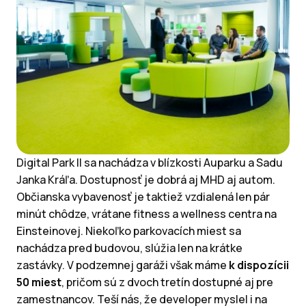
Digital Park II sa nachádza v blízkosti Auparku a Sadu
Janka Kráľa. Dostupnosť je dobrá aj MHD aj autom.
Občianska vybavenosť je taktiež vzdialená len pár
minút chôdze, vrátane fitness a wellness centra na
Einsteinovej. Niekoľko parkovacích miest sa
nachádza pred budovou, slúžia len na krátke
zastávky. V podzemnej garáži však máme
k dispozícii
50 miest
, pričom sú z dvoch tretín dostupné aj pre
zamestnancov. Teší nás, že developer myslel i na