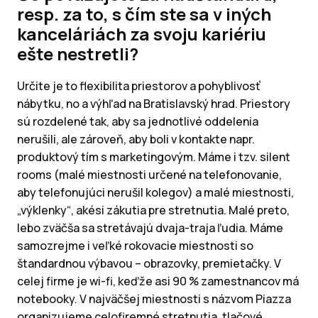
resp. za to, s čím ste sa v iných
kanceláriách za svoju kariériu
ešte nestretli?
Určite je to flexibilita priestorov a pohyblivosť
nábytku, no a výhľad na Bratislavský hrad. Priestory
sú rozdelené tak, aby sa jednotlivé oddelenia
nerušili, ale zároveň, aby boli v kontakte napr.
produktový tím s marketingovým. Máme i tzv. silent
rooms (malé miestnosti určené na telefonovanie,
aby telefonujúci nerušil kolegov) a malé miestnosti,
„výklenky“, akési zákutia pre stretnutia. Malé preto,
lebo zväčša sa stretávajú dvaja-traja ľudia. Máme
samozrejme i veľké rokovacie miestnosti so
štandardnou výbavou – obrazovky, premietačky. V
celej firme je wi-fi, keďže asi 90 % zamestnancov má
notebooky. V najväčšej miestnosti s názvom Piazza
organizujeme celofiremné stretnutia, tlačové