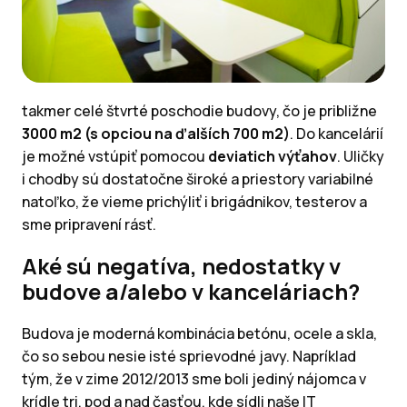
takmer celé štvrté poschodie budovy, čo je približne
3000 m2 (s opciou na ďalších 700 m2)
. Do kancelárií
je možné vstúpiť pomocou
deviatich výťahov
. Uličky
i chodby sú dostatočne široké a priestory variabilné
natoľko, že vieme prichýliť i brigádnikov, testerov a
sme pripravení rásť.
Aké sú negatíva, nedostatky v
budove a/alebo v kanceláriach?
Budova je moderná kombinácia betónu, ocele a skla,
čo so sebou nesie isté sprievodné javy. Napríklad
tým, že v zime 2012/2013 sme boli jediný nájomca v
krídle tri, pod a nad časťou, kde sídli naše IT