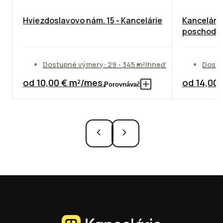
Hviezdoslavovo nám. 15 - Kancelárie
Kancelárie
poschodie
Dostupné výmery: 29 - 345 m²
Ihneď
Dostu
od 10,00 € m²/mes.
od 14,00
Porovnávač