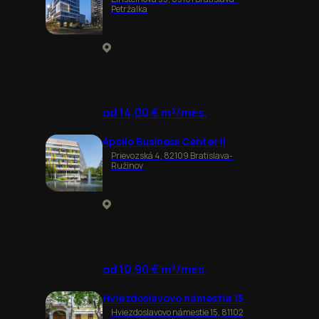
Petržalka
od 14,00 € m²/mes.
Apollo Business Center II
Prievozská 4, 82109 Bratislava-
Ružinov
od 10,90 € m²/mes.
Hviezdoslavovo námestie 15
Hviezdoslavovo námestie 15, 81102