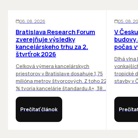
KANCELÁRIE
KANCELÁRIE
06. 08. 2026
05. 08. 2
Bratislava Research Forum
V Česku
zverejňuje výsledky
budovy 
kancelárskeho trhu za 2.
počas v
štvrťrok 2026
Dlhá vlna
Celková výmera kancelárskych
vonkajších
priestorov v Bratislave dosahuje 1,75
tropické dn
milióna metrov štvorcových. Z toho 22
stavby v Č
% tvoria kancelárie štandardu A+, 38...
Prečítať článok
Prečíta