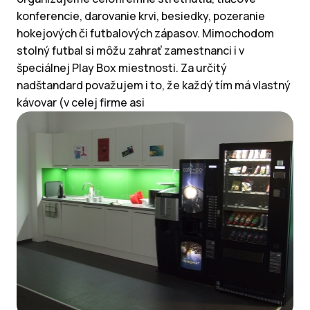
konferencie, darovanie krvi, besiedky, pozeranie
hokejových či futbalových zápasov. Mimochodom
stolný futbal si môžu zahrať zamestnanci i v
špeciálnej Play Box miestnosti. Za určitý
nadštandard považujem i to, že každý tím má vlastný
kávovar (v celej firme asi