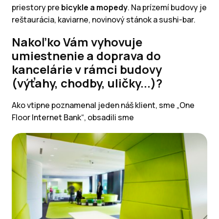
priestory pre
bicykle a mopedy
. Na prízemí budovy je
reštaurácia, kaviarne, novinový stánok a sushi-bar.
Nakoľko Vám vyhovuje
umiestnenie a doprava do
kancelárie v rámci budovy
(výťahy, chodby, uličky...)?
Ako vtipne poznamenal jeden náš klient, sme „One
Floor Internet Bank“, obsadili sme