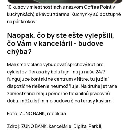
10 kusov v miestnostiach s názvom Coffee Point v
kuchynkách) s kávou zdarma. Kuchynky sú dostupné
na pár krokov.
Naopak, čo by ste ešte vylepšili,
čo Vám v kancelárii - budove
chýba?
Mali sme v pláne vybudovať sprchový kút pre
cyklistov. Terasa by bola fajn, má ju naše 24/7
fungujúce kontaktné centrum v Nitre, tu ju žiaľ
dispozičné riešenie neumožňuje. Na druhej strane
zamestnanci majú pomerne flexibilnú pracovnú
dobu, môžu ísť mimo budovu čina terasy kaviarní.
Foto: ZUNO BANK, redakcia
Zdroj: ZUNO BANK, kancelárie, Digital Park II,