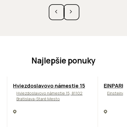
Najlepšie ponuky
ODPORÚČAME
TOP
ODPO
Hviezdoslavovo námestie 15
EINPARK 
Hviezdoslavovo námestie 15, 81102
Einsteinov
Bratislava-Staré Mesto