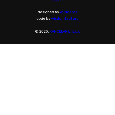
designed by
wildcards
code by
wisdomfactory
© 2026,
KANCELARIE, s.r.o.