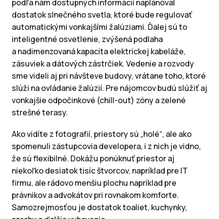
podľa nám dostupných informácií naplánoval
dostatok slnečného svetla, ktoré bude regulovať
automatickými vonkajšími žalúziami. Ďalej sú to
inteligentné osvetlenie, zvýšená podlaha
a nadimenzovaná kapacita elektrickej kabeláže,
zásuviek a dátových zástrčiek. Vedenie a rozvody
sme videli aj pri návšteve budovy, vrátane toho, ktoré
slúži na ovládanie žalúzií. Pre nájomcov budú slúžiť aj
vonkajšie odpočinkové (chill-out) zóny a zelené
strešné terasy.
Ako vidíte z fotografií, priestory sú „holé“, ale ako
spomenuli zástupcovia developera, i z nich je vidno,
že sú flexibilné. Dokážu ponúknuť priestor aj
niekoľko desiatok tisíc štvorcov, napríklad pre IT
firmu, ale rádovo menšiu plochu napríklad pre
právnikov a advokátov pri rovnakom komforte.
Samozrejmosťou je dostatok toaliet, kuchynky,