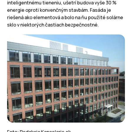
inteligentnému tieneniu, ušetrí budova vyše 30 %
energie oproti konvenčným stavbám. Fasáda je
riešená ako elementová a bolo na ňu použité solárne
sklo v niektorých častiach bezpečnostné.
Foto: Redakcia Kancelarie.sk