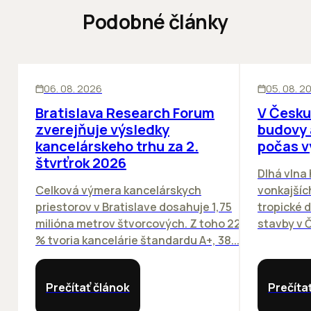
Podobné články
KANCELÁRIE
KANCELÁRIE
06. 08. 2026
05. 08. 2
Bratislava Research Forum
V Česku
zverejňuje výsledky
budovy 
kancelárskeho trhu za 2.
počas v
štvrťrok 2026
Dlhá vlna
Celková výmera kancelárskych
vonkajších
priestorov v Bratislave dosahuje 1,75
tropické dn
milióna metrov štvorcových. Z toho 22
stavby v Č
% tvoria kancelárie štandardu A+, 38...
Prečítať článok
Prečíta