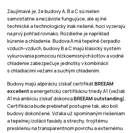
Zaujímavé je, že budovy A, B a C sú nielen
samostatne a nezávisle fungujúce, ale aj iné
technické a technologicky inak riešené, hoci vyzerajú
na prvý pohľad rovnako. Rozdielne je napríklad
kúrenie a chladenie. Budova A má tepelné čerpadlo
vzduch-vzduch, budovy B a C majú klasický systém
vykurovania pomocou nízkoemisných kotlov a vodné
chladenie zabezpečuje jednotky v kombinácii
s chladiacimi vežami a suchým chladením.
Budovy majú ašpiráciu získať certifikát
BREEAM
excellent
a energetickú certifikáciu triedy A1 (vežiak
A1 má ambíciu získať dokonca
BREEAM outstanding
).
Certifikácia bude prebiehať postupne tak, ako boli
budovy dokončené. Vďaka už spomínaným riešeniam
a tepelnej izolácii fasády a strechy, trojitému
preskleniu na transparentnom povrchu a externému