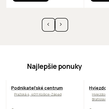
Najlepšie ponuky
ODPORÚČAME
ODPORÚČAM
Podnikateľské centrum
Hviezdos
Pražská 4, 4011 Košice-Západ
Hviezdosl
Bratislava