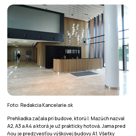
Foto: Redakcia Kancelarie.sk
Prehliadka začala pri budove, ktorú I. Mazúch nazval
A2, A3 a A4 a ktorá je už prakticky hotová. Jama pred
ňou je predzvesťou výškovej budovy A1. Všetky