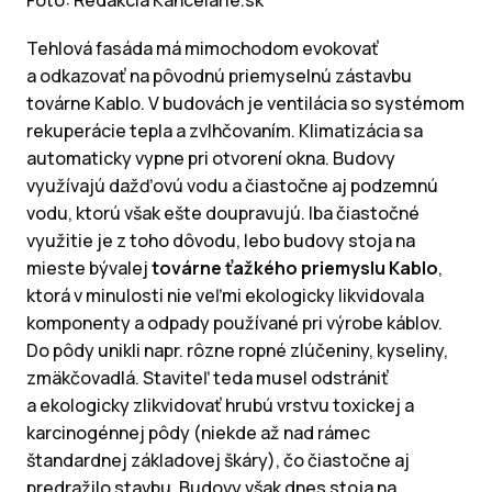
Tehlová fasáda má mimochodom evokovať
a odkazovať na pôvodnú priemyselnú zástavbu
továrne Kablo. V budovách je ventilácia so systémom
rekuperácie tepla a zvlhčovaním. Klimatizácia sa
automaticky vypne pri otvorení okna. Budovy
využívajú dažďovú vodu a čiastočne aj podzemnú
vodu, ktorú však ešte doupravujú. Iba čiastočné
využitie je z toho dôvodu, lebo budovy stoja na
mieste bývalej
továrne ťažkého priemyslu Kablo
,
ktorá v minulosti nie veľmi ekologicky likvidovala
komponenty a odpady používané pri výrobe káblov.
Do pôdy unikli napr. rôzne ropné zlúčeniny, kyseliny,
zmäkčovadlá. Staviteľ teda musel odstrániť
a ekologicky zlikvidovať hrubú vrstvu toxickej a
karcinogénnej pôdy (niekde až nad rámec
štandardnej základovej škáry), čo čiastočne aj
predražilo stavbu. Budovy však dnes stoja na