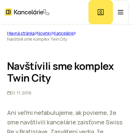
Hlavná stránka
Novinky
Kancelárie
Navštívili sme komplex Twin City
Ponuka kancelárií
Prieskum trhu
Navštívili sme komplex
Twin City
Kontakt
01. 11. 2016
Inzerát
Ani veľmi nefabulujeme, ak povieme, že
sme navštívili kancelárie zaisťovne Swiss
Re v Bratislave. Zasvätení vedia, že