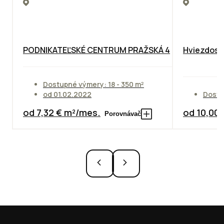
PODNIKATEĽSKÉ CENTRUM PRAŽSKÁ 4
Hviezdosla
Dostupné výmery: 18 - 350 m²
od 01.02.2022
Dostu
od 7,32 € m²/mes.
od 10,00
Porovnávač