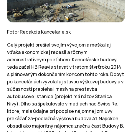
Foto: Redakcia Kancelarie.sk
Celý projekt prešiel svojím vývojom a meškal aj
vďaka ekonomickej recesii a rôznym
administratívnym prieťahom. Kancelárske budovy
teda začal HB Reavis stavať v treťom štvrťroku 2014
s plánovaným dokončením koncom tohto roka. Dopyt
po kanceláriách vyvolal aj stavbu výškovej budovy a v
súčasnosti prebieha i masívna prestavba
autobusovej stanice (projekt má názov Stanica
Nivy). Dlho sa špekulovalo v médiách nad Swiss Re,
ktorej mala údajne pri podpise nájomnej zmluvy
prekážať 23-podlažná výšková budova A1. Napokon
obsadí ako majoritný nájomca značnú časť Budovy B,