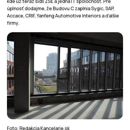
kde už teraz sídli ZSE a jedna IT spoločnosť. Pre
úplnosť dodajme, že Budovu C zaplnia Sygic, SAP,
Accace, CRIF, Yanfeng Automotive Interiors a ďalšie
firmy.
Foto: Redakcia Kancelarie.sk