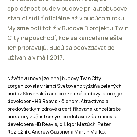
spoločnosť bude v budove pri autobusovej
stanici sídliť oficiálne až v budúcom roku.
My sme boli totiž v Budove B projektu Twin
City na poschodí, kde sa kancelárie ešte
len pripravujú. Budú sa odovzdávať do
užívania v máji 2017.
Návštevu novej zelenej budovy Twin City
zorganizovala v rámci Svetového týždňa zelených
budov Slovenská rada pre zelené budovy, ktorej je
developer - HB Reavis - členom. Atraktívne a
predovšetkým zdravé a certifikované kancelárske
priestory zúčastneným predstavili zástupcovia
developera HB Reavis, o.i. Igor Mazúch, Peter
Rozložník, Andrew Gassner a Martin Marko.