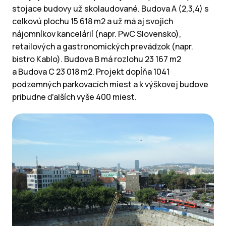
stojace budovy už skolaudované. Budova A (2,3,4) s
celkovú plochu 15 618 m2 a už má aj svojich
nájomníkov kancelárií (napr. PwC Slovensko),
retailových a gastronomických prevádzok (napr.
bistro Kablo). Budova B má rozlohu 23 167 m2
a Budova C 23 018 m2. Projekt dopĺňa 1041
podzemných parkovacích miest a k výškovej budove
pribudne ďalších vyše 400 miest.