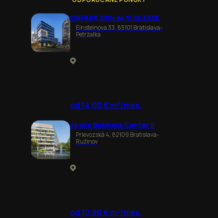
EINPARK Offices SUBLEASE
Einsteinova 33, 85101 Bratislava-
Petržalka
od 14,00 € m²/mes.
Apollo Business Center II
Prievozská 4, 82109 Bratislava-
Ružinov
od 10,90 € m²/mes.