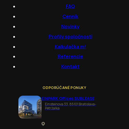
FAQ
Cenník
Novinky
Profily spoločností
Kalkulačka m²
Referencie
Kontakt
ODPORÚČANÉ PONUKY
EINPARK Offices SUBLEASE
Einsteinova 33, 85101 Bratislava-
Petržalka