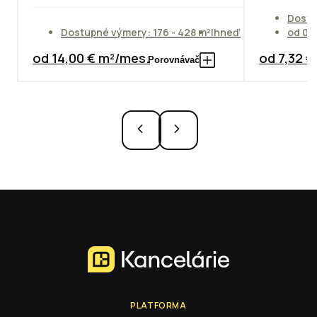
Dostu
Dostupné výmery: 176 - 428 m²
Ihneď
od 01
od 14,00 € m²/mes.
od 7,32 
Porovnávač
PLATFORMA