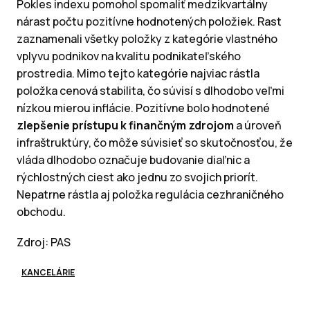
Pokles indexu pomohol spomaliť medzikvartálny
nárast počtu pozitívne hodnotených položiek. Rast
zaznamenali všetky položky z kategórie vlastného
vplyvu podnikov na kvalitu podnikateľského
prostredia. Mimo tejto kategórie najviac rástla
položka cenová stabilita, čo súvisí s dlhodobo veľmi
nízkou mierou inflácie. Pozitívne bolo hodnotené
zlepšenie prístupu k finančným zdrojom
a úroveň
infraštruktúry, čo môže súvisieť so skutočnosťou, že
vláda dlhodobo označuje budovanie diaľnic a
rýchlostných ciest ako jednu zo svojich priorít.
Nepatrne rástla aj položka regulácia cezhraničného
obchodu.
Zdroj: PAS
KANCELÁRIE