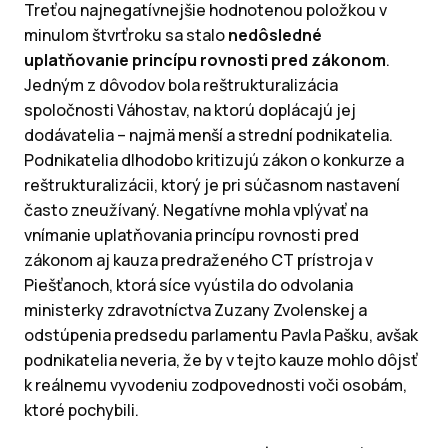
Treťou najnegatívnejšie hodnotenou položkou v
minulom štvrťroku sa stalo
nedôsledné
uplatňovanie princípu rovnosti pred zákonom
.
Jedným z dôvodov bola reštrukturalizácia
spoločnosti Váhostav, na ktorú doplácajú jej
dodávatelia – najmä menší a strední podnikatelia.
Podnikatelia dlhodobo kritizujú zákon o konkurze a
reštrukturalizácii, ktorý je pri súčasnom nastavení
často zneužívaný. Negatívne mohla vplývať na
vnímanie uplatňovania princípu rovnosti pred
zákonom aj kauza predraženého CT prístroja v
Piešťanoch, ktorá síce vyústila do odvolania
ministerky zdravotníctva Zuzany Zvolenskej a
odstúpenia predsedu parlamentu Pavla Pašku, avšak
podnikatelia neveria, že by v tejto kauze mohlo dôjsť
k reálnemu vyvodeniu zodpovednosti voči osobám,
ktoré pochybili.