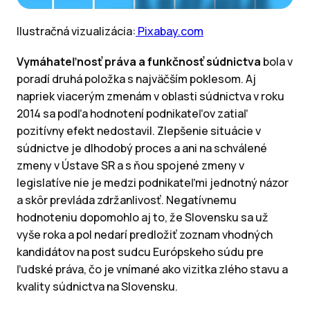
Ilustračná vizualizácia:
Pixabay.com
Vymáhateľnosť práva a funkčnosť súdnictva
bola v
poradí druhá položka s najväčším poklesom. Aj
napriek viacerým zmenám v oblasti súdnictva v roku
2014 sa podľa hodnotení podnikateľov zatiaľ
pozitívny efekt nedostavil. Zlepšenie situácie v
súdnictve je dlhodobý proces a ani na schválené
zmeny v Ústave SR a s ňou spojené zmeny v
legislatíve nie je medzi podnikateľmi jednotný názor
a skôr prevláda zdržanlivosť. Negatívnemu
hodnoteniu dopomohlo aj to, že Slovensku sa už
vyše roka a pol nedarí predložiť zoznam vhodných
kandidátov na post sudcu Európskeho súdu pre
ľudské práva, čo je vnímané ako vizitka zlého stavu a
kvality súdnictva na Slovensku.