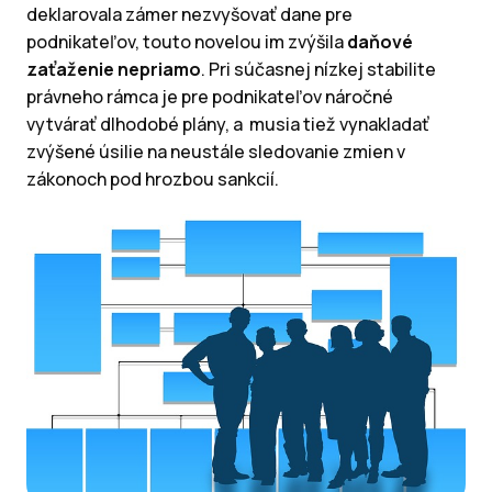
deklarovala zámer nezvyšovať dane pre
podnikateľov, touto novelou im zvýšila
daňové
zaťaženie nepriamo
. Pri súčasnej nízkej stabilite
právneho rámca je pre podnikateľov náročné
vytvárať dlhodobé plány, a musia tiež vynakladať
zvýšené úsilie na neustále sledovanie zmien v
zákonoch pod hrozbou sankcií.