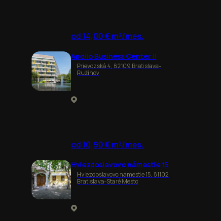
od 14,00 € m²/mes.
Apollo Business Center II
Prievozská 4, 82109 Bratislava-
Ružinov
od 10,90 € m²/mes.
Hviezdoslavovo námestie 15
Hviezdoslavovo námestie 15, 81102
Bratislava-Staré Mesto