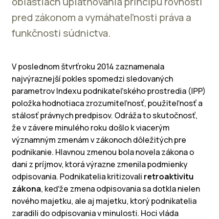
oblastiach uplatňovania princípu rovnosti
pred zákonom a vymáhateľnosti práva a
funkčnosti súdnictva.
V poslednom štvrťroku 2014 zaznamenala
najvýraznejší pokles spomedzi sledovaných
parametrov Indexu podnikateľského prostredia (IPP)
položka hodnotiaca zrozumiteľnosť, použiteľnosť a
stálosť právnych predpisov. Odráža to skutočnosť,
že v závere minulého roku došlo k viacerým
významným zmenám v zákonoch dôležitých pre
podnikanie. Hlavnou zmenou bola novela zákona o
dani z príjmov, ktorá výrazne zmenila podmienky
odpisovania. Podnikatelia kritizovali
retroaktivitu
zákona
, keďže zmena odpisovania sa dotkla nielen
nového majetku, ale aj majetku, ktorý podnikatelia
zaradili do odpisovania v minulosti. Hoci vláda