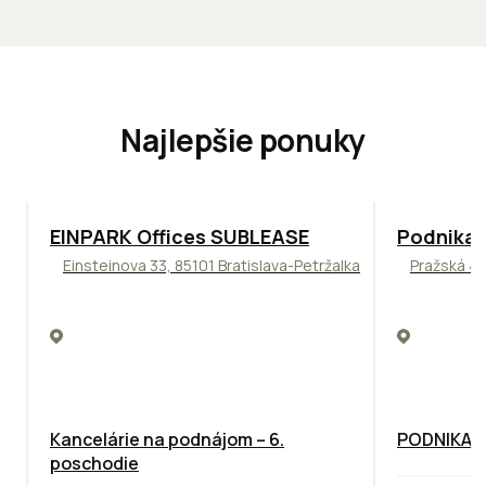
Najlepšie ponuky
TOP
ODPORÚČAME
ODPORÚČAM
EINPARK Offices SUBLEASE
Podnikat
Einsteinova 33, 85101 Bratislava-Petržalka
Pražská 4,
Kancelárie na podnájom – 6.
PODNIKAT
poschodie