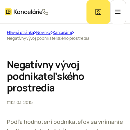
Hlavná stránka
Novinky
Kancelárie
Negatívny vývoj podnikateľského prostredia
Ponuka kancelárií
Prieskum trhu
Negatívny vývoj
podnikateľského
Kontakt
prostredia
12. 03. 2015
Inzerát
Podľa hodnotení podnikateľov sa vnímanie