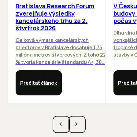
Bratislava Research Forum
V Česku
zverejňuje výsledky
budovy 
kancelárskeho trhu za 2.
počas v
štvrťrok 2026
Dlhá vlna
Celková výmera kancelárskych
vonkajších
priestorov v Bratislave dosahuje 1,75
tropické dn
milióna metrov štvorcových. Z toho 22
stavby v Č
% tvoria kancelárie štandardu A+, 38...
Prečítať článok
Prečíta