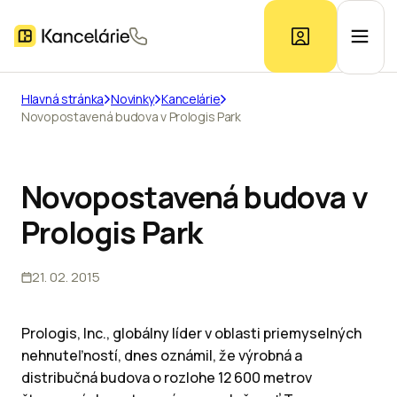
Hlavná stránka
Novinky
Kancelárie
Novopostavená budova v Prologis Park
Ponuka kancelárií
Prieskum trhu
Novopostavená budova v
Prologis Park
Kontakt
21. 02. 2015
Inzerát
Prologis, Inc., globálny líder v oblasti priemyselných
nehnuteľností, dnes oznámil, že výrobná a
distribučná budova o rozlohe 12 600 metrov