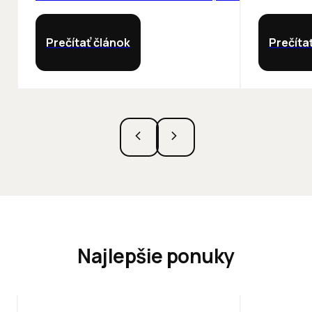
Prečítať článok
Prečíta
Najlepšie ponuky