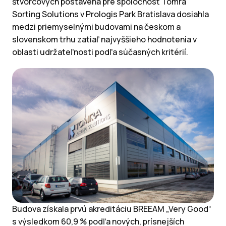
štvorcových postavená pre spoločnosť Tomra
Sorting Solutions v Prologis Park Bratislava dosiahla
medzi priemyselnými budovami na českom a
slovenskom trhu zatiaľ najvyššieho hodnotenia v
oblasti udržateľnosti podľa súčasných kritérií.
Budova získala prvú akreditáciu BREEAM „Very Good“
s výsledkom 60,9 % podľa nových, prísnejších