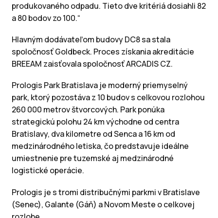
produkovaného odpadu. Tieto dve kritériá dosiahli 82
a 80 bodov zo 100.“
Hlavným dodávateľom budovy DC8 sa stala
spoločnosť Goldbeck. Proces získania akreditácie
BREEAM zaisťovala spoločnosť ARCADIS CZ.
Prologis Park Bratislava je moderný priemyselný
park, ktorý pozostáva z 10 budov s celkovou rozlohou
260 000 metrov štvorcových. Park ponúka
strategickú polohu 24 km východne od centra
Bratislavy, dva kilometre od Senca a 16 km od
medzinárodného letiska, čo predstavuje ideálne
umiestnenie pre tuzemské aj medzinárodné
logistické operácie.
Prologis je s tromi distribučnými parkmi v Bratislave
(Senec), Galante (Gáň) a Novom Meste o celkovej
rozlohe