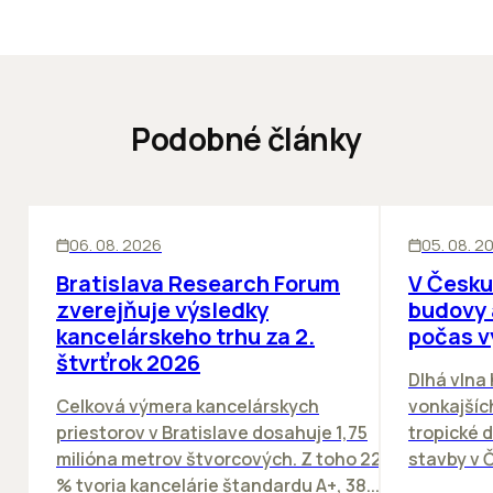
Podobné články
KANCELÁRIE
KANCELÁRIE
06. 08. 2026
05. 08. 2
Bratislava Research Forum
V Česku
zverejňuje výsledky
budovy 
kancelárskeho trhu za 2.
počas v
štvrťrok 2026
Dlhá vlna
Celková výmera kancelárskych
vonkajších
priestorov v Bratislave dosahuje 1,75
tropické dn
milióna metrov štvorcových. Z toho 22
stavby v Č
% tvoria kancelárie štandardu A+, 38...