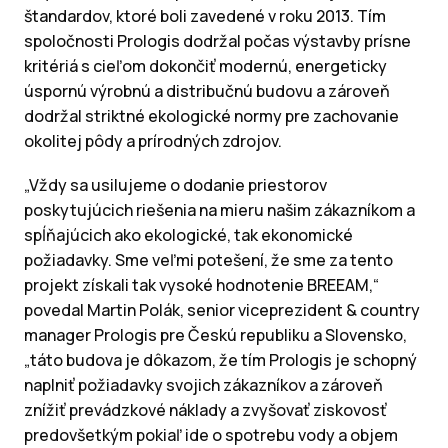
štandardov, ktoré boli zavedené v roku 2013. Tím
spoločnosti Prologis dodržal počas výstavby prísne
kritériá s cieľom dokončiť modernú, energeticky
úspornú výrobnú a distribučnú budovu a zároveň
dodržal striktné ekologické normy pre zachovanie
okolitej pôdy a prírodných zdrojov.
„Vždy sa usilujeme o dodanie priestorov
poskytujúcich riešenia na mieru našim zákazníkom a
spĺňajúcich ako ekologické, tak ekonomické
požiadavky. Sme veľmi potešení, že sme za tento
projekt získali tak vysoké hodnotenie BREEAM,“
povedal Martin Polák, senior viceprezident & country
manager Prologis pre Českú republiku a Slovensko,
„táto budova je dôkazom, že tím Prologis je schopný
naplniť požiadavky svojich zákazníkov a zároveň
znížiť prevádzkové náklady a zvyšovať ziskovosť
predovšetkým pokiaľ ide o spotrebu vody a objem