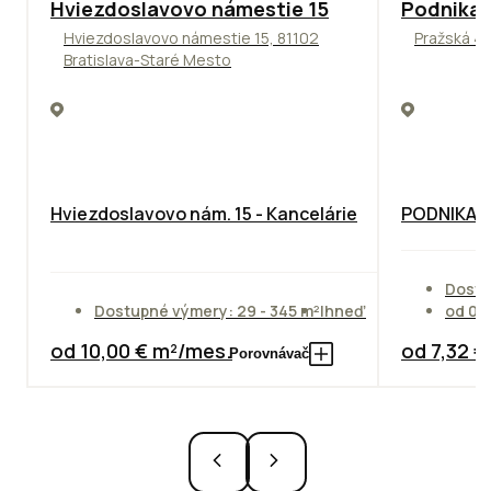
ODPORÚČAME
ODPORÚČAM
Hviezdoslavovo námestie 15
Podnikat
Hviezdoslavovo námestie 15, 81102
Pražská 4,
Bratislava-Staré Mesto
Hviezdoslavovo nám. 15 - Kancelárie
PODNIKAT
Dostu
Dostupné výmery: 29 - 345 m²
Ihneď
od 01
od 10,00 € m²/mes.
od 7,32 
Porovnávač