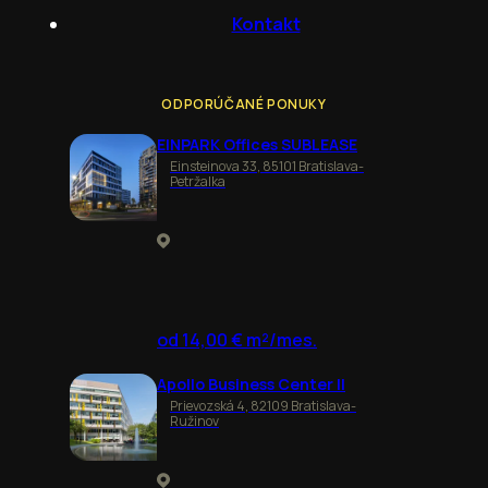
Kontakt
ODPORÚČANÉ PONUKY
EINPARK Offices SUBLEASE
Einsteinova 33, 85101 Bratislava-
Petržalka
od 14,00 € m²/mes.
Apollo Business Center II
Prievozská 4, 82109 Bratislava-
Ružinov