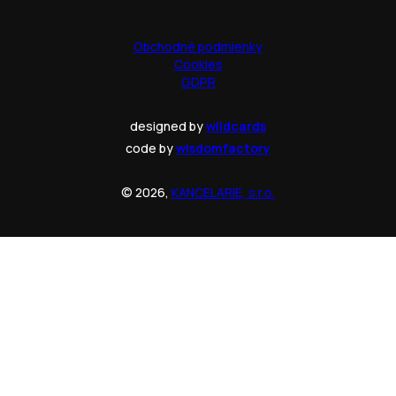
Obchodné podmienky
Cookies
GDPR
designed by
wildcards
code by
wisdomfactory
© 2026,
KANCELARIE, s.r.o.