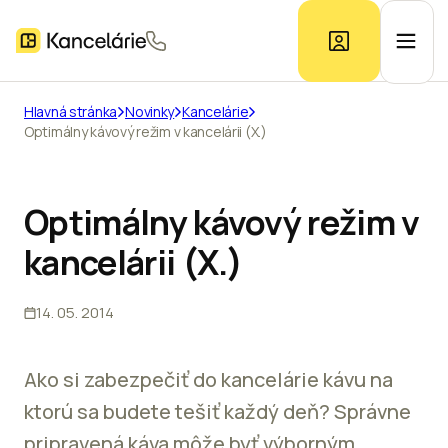
Hlavná stránka
Novinky
Kancelárie
Optimálny kávový režim v kancelárii (X.)
Ponuka kancelárií
Prieskum trhu
Optimálny kávový režim v
kancelárii (X.)
Kontakt
14. 05. 2014
Inzerát
Ako si zabezpečiť do kancelárie kávu na
ktorú sa budete tešiť každý deň? Správne
pripravená káva môže byť výborným