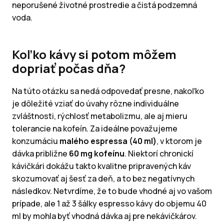
neporušené životné prostredie a čistá podzemná
voda.
Koľko kávy si potom môžem
dopriať počas dňa?
Na túto otázku sa nedá odpovedať presne, nakoľko
je dôležité vziať do úvahy rôzne individuálne
zvláštnosti, rýchlosť metabolizmu, ale aj mieru
tolerancie na kofeín. Za ideálne považujeme
konzumáciu
malého espressa (40 ml)
, v ktorom je
dávka približne
60 mg kofeínu
. Niektorí chronickí
kávičkári dokážu takto kvalitne pripravených káv
skozumovať aj šesť za deň, a to bez negatívnych
následkov. Netvrdíme, že to bude vhodné aj vo vašom
prípade, ale 1 až 3 šálky espresso kávy do objemu 40
ml by mohla byť vhodná dávka aj pre nekávičkárov.