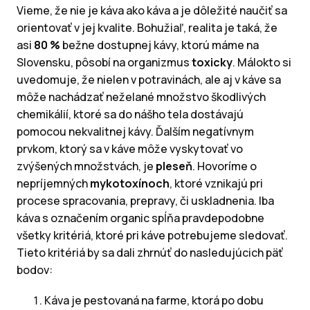
Vieme, že nie je káva ako káva a je dôležité naučiť sa
orientovať v jej kvalite. Bohužiaľ, realita je taká, že
asi
80 %
bežne dostupnej kávy, ktorú máme na
Slovensku, pôsobí na organizmus
toxicky
. Málokto si
uvedomuje, že nielen v potravinách, ale aj v káve sa
môže nachádzať neželané množstvo škodlivých
chemikálií, ktoré sa do nášho tela dostávajú
pomocou nekvalitnej kávy. Ďalším negatívnym
prvkom, ktorý sa v káve môže vyskytovať vo
zvýšených množstvách, je
pleseň
. Hovoríme o
nepríjemných
mykotoxínoch
, ktoré vznikajú pri
procese spracovania, prepravy, či uskladnenia. Iba
káva s označením organic spĺňa pravdepodobne
všetky kritériá, ktoré pri káve potrebujeme sledovať.
Tieto kritériá by sa dali zhrnúť do nasledujúcich päť
bodov:
Káva je pestovaná na farme, ktorá po dobu