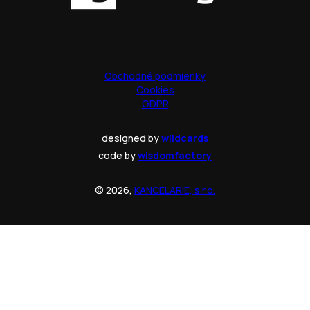
Obchodné podmienky
Cookies
GDPR
designed by
wildcards
code by
wisdomfactory
© 2026,
KANCELARIE, s.r.o.