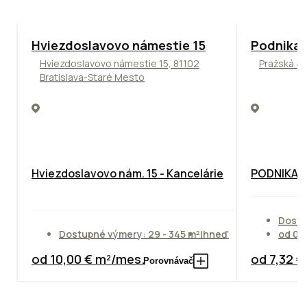
ODPORÚČAME
ODPORÚČAM
Hviezdoslavovo námestie 15
Podnikat
Hviezdoslavovo námestie 15, 81102
Pražská 4,
Bratislava-Staré Mesto
Hviezdoslavovo nám. 15 - Kancelárie
PODNIKAT
Dostu
Dostupné výmery: 29 - 345 m²
Ihneď
od 01
od 10,00 € m²/mes.
od 7,32 
Porovnávač