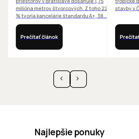
priestorov v Bratislave dosahuje 1,75
tropické dn
milióna metrov štvorcových. Z toho 22
stavby v Č
% tvoria kancelárie štandardu A+, 38...
Prečítať článok
Prečíta
Najlepšie ponuky