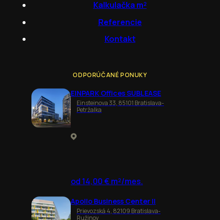
Kalkulačka m²
Referencie
Kontakt
ODPORÚČANÉ PONUKY
EINPARK Offices SUBLEASE
Einsteinova 33, 85101 Bratislava-
Petržalka
od 14,00 € m²/mes.
Apollo Business Center II
Prievozská 4, 82109 Bratislava-
Ružinov