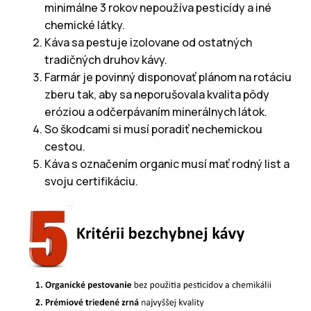
minimálne 3 rokov nepoužíva pesticídy a iné
chemické látky.
Káva sa pestuje izolovane od ostatných
tradičných druhov kávy.
Farmár je povinný disponovať plánom na rotáciu
zberu tak, aby sa neporušovala kvalita pôdy
eróziou a odčerpávaním minerálnych látok.
So škodcami si musí poradiť nechemickou
cestou.
Káva s označením organic musí mať rodný list a
svoju certifikáciu.