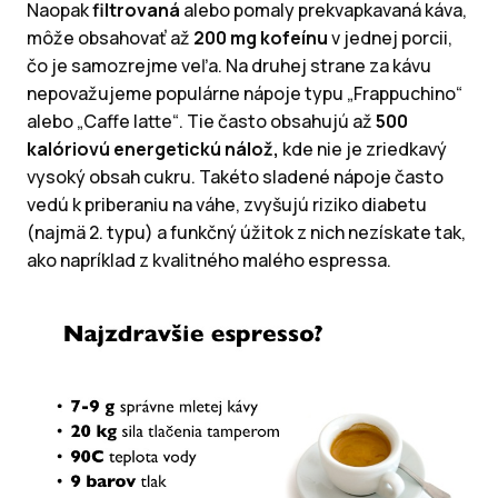
Naopak
filtrovaná
alebo pomaly prekvapkavaná káva,
môže obsahovať až
200 mg kofeínu
v jednej porcii,
čo je samozrejme veľa. Na druhej strane za kávu
nepovažujeme populárne nápoje typu „Frappuchino“
alebo „Caffe latte“. Tie často obsahujú až
500
kalóriovú energetickú nálož,
kde nie je zriedkavý
vysoký obsah cukru. Takéto sladené nápoje často
vedú k priberaniu na váhe, zvyšujú riziko diabetu
(najmä 2. typu) a funkčný úžitok z nich nezískate tak,
ako napríklad z kvalitného malého espressa.