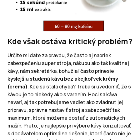
Kde však ostáva kritický problém?
Určite mi date za pravdu, že často aj napriek
zabezpečeniu super stroja, nákupu ako tak kvalitnej
kávy, nám sekretárka, bohužiaľ často prinesie
kyslejšiu studenú kávu bez akejkoľvek krémy
(crema)
. Kde sa stala chyba? Treba si uvedomiť, že s
kávou je to niekedy ako s varením. Hoci sa káva
nevarí, aj tak potrebujeme vedieť ako zvládnuť jej
prípravu, správne nastaviť stroj a zabezpečiť tak
maximum, ktoré môžeme dostať z automatických
mašín. Preto, je najlepšie pri výbere kávy konzultovať
s dodávateĺom optimálne riešenie, ktoré často nie je