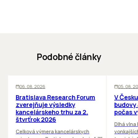
Podobné články
KANCELÁRIE
KANCELÁRIE
06. 08. 2026
05. 08. 2
Bratislava Research Forum
V Česku
zverejňuje výsledky
budovy 
kancelárskeho trhu za 2.
počas v
štvrťrok 2026
Dlhá vlna
Celková výmera kancelárskych
vonkajších