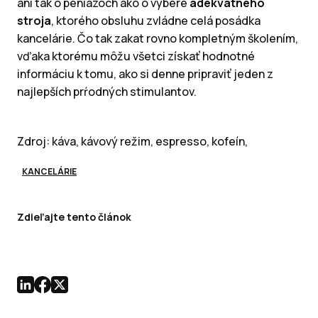
ani tak o peniazoch ako o výbere
adekvátneho
stroja
, ktorého obsluhu zvládne celá posádka
kancelárie. Čo tak zakat rovno kompletným školením,
vďaka ktorému môžu všetci získať hodnotné
informáciu k tomu, ako si denne pripraviť jeden z
najlepších prŕodných stimulantov.
Zdroj: káva, kávový režim, espresso, kofeín,
KANCELÁRIE
Zdieľajte tento článok