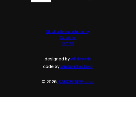
Obchodné podmienky
Cookies
GDPR
designed by
wildcards
code by
wisdomfactory
© 2026,
KANCELARIE, s.r.o.