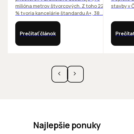
milióna metrov štvorcových. Z toho 22
stavby v Č
% tvoria kancelárie štandardu A+, 38...
Prečítať článok
Prečíta
Najlepšie ponuky