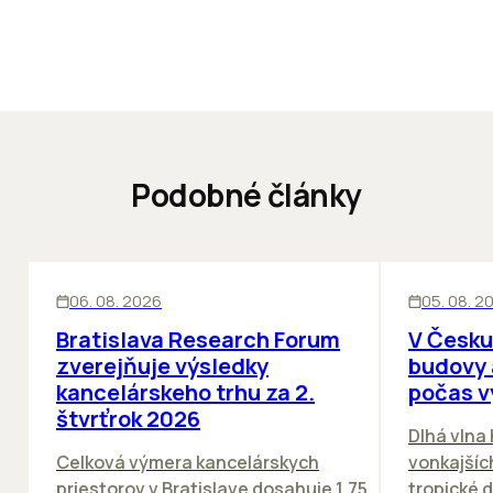
Podobné články
KANCELÁRIE
KANCELÁRIE
06. 08. 2026
05. 08. 2
Bratislava Research Forum
V Česku
zverejňuje výsledky
budovy 
kancelárskeho trhu za 2.
počas v
štvrťrok 2026
Dlhá vlna
Celková výmera kancelárskych
vonkajších
priestorov v Bratislave dosahuje 1,75
tropické dn