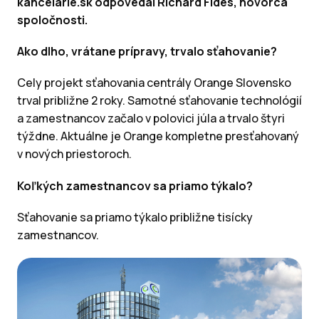
kancelarie.sk odpovedal Richard Fides, hovorca
spoločnosti.
Ako dlho, vrátane prípravy, trvalo sťahovanie?
Cely projekt sťahovania centrály Orange Slovensko
trval približne 2 roky. Samotné sťahovanie technológií
a zamestnancov začalo v polovici júla a trvalo štyri
týždne. Aktuálne je Orange kompletne presťahovaný
v nových priestoroch.
Koľkých zamestnancov sa priamo týkalo?
Sťahovanie sa priamo týkalo približne tisícky
zamestnancov.