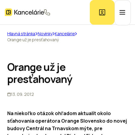
Hlavná stránka
Novinky
Kancelárie
Orange už je presťahovaný
Ponuka kancelárií
Prieskum trhu
Orange už je
presťahovaný
Kontakt
13. 09. 2012
Inzerát
Na niekoľko otázok ohľadom aktualít okolo
sťahovania operátora Orange Slovensko do novej
budovy Centrál na Trnavskom mýte, pre