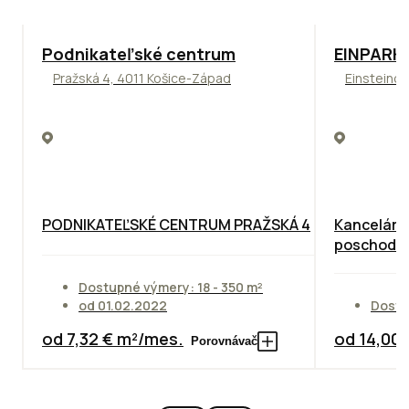
ODPORÚČAME
TOP
ODPO
Podnikateľské centrum
EINPARK 
Pražská 4, 4011 Košice-Západ
Einsteinov
PODNIKATEĽSKÉ CENTRUM PRAŽSKÁ 4
Kancelárie
poschodie
Dostupné výmery: 18 - 350 m²
od 01.02.2022
Dostu
od 7,32 € m²/mes.
od 14,00
Porovnávač