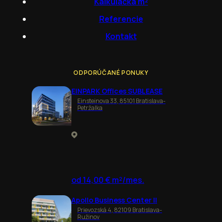
Kalkulačka m²
Referencie
Kontakt
ODPORÚČANÉ PONUKY
EINPARK Offices SUBLEASE
Einsteinova 33, 85101 Bratislava-
Petržalka
od 14,00 € m²/mes.
Apollo Business Center II
Prievozská 4, 82109 Bratislava-
Ružinov