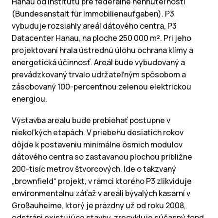
Hanau od Inštitútu pre federálne nehnuteľnosti
(Bundesanstalt für Immobilienaufgaben). P3
vybuduje rozsiahly areál dátového centra, P3
Datacenter Hanau, na ploche 250 000 m². Pri jeho
projektovaní hrala ústrednú úlohu ochrana klímy a
energetická účinnosť. Areál bude vybudovaný a
prevádzkovaný trvalo udržateľným spôsobom a
zásobovaný 100-percentnou zelenou elektrickou
energiou.
Výstavba areálu bude prebiehať postupne v
niekoľkých etapách. V priebehu desiatich rokov
dôjde k postaveniu minimálne ôsmich modulov
dátového centra so zastavanou plochou približne
200-tisíc metrov štvorcových. Ide o takzvaný
„brownfield“ projekt, v rámci ktorého P3 zlikviduje
environmentálnu záťaž v areáli bývalých kasární v
Großauheime, ktorý je prázdny už od roku 2008,
odstráni existujúce stavby, zrecykluje súčasný fond