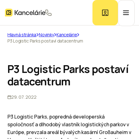
Hlavná stránka
Novinky
Kancelárie
P3 Logistic Parks postaví datacentrum
Ponuka kancelárií
Prieskum trhu
P3 Logistic Parks postaví
datacentrum
Kontakt
29. 07. 2022
Inzerát
P3 Logistic Parks, popredná developerská
spoločnosť a dlhodobý vlastník logistických parkov v
Európe, prevzala areál bývalých kasární Großauheim v