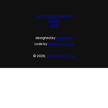
Obchodné podmienky
Cookies
GDPR
designed by
wildcards
code by
wisdomfactory
© 2026,
KANCELARIE, s.r.o.