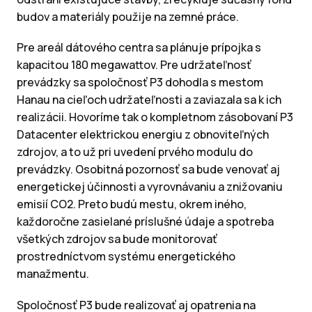
budov a materiály použije na zemné práce.
Pre areál dátového centra sa plánuje prípojka s
kapacitou 180 megawattov. Pre udržateľnosť
prevádzky sa spoločnosť P3 dohodla s mestom
Hanau na cieľoch udržateľnosti a zaviazala sa k ich
realizácii. Hovoríme tak o kompletnom zásobovaní P3
Datacenter elektrickou energiu z obnoviteľných
zdrojov, a to už pri uvedení prvého modulu do
prevádzky. Osobitná pozornosť sa bude venovať aj
energetickej účinnosti a vyrovnávaniu a znižovaniu
emisií CO2. Preto budú mestu, okrem iného,
každoročne zasielané príslušné údaje a spotreba
všetkých zdrojov sa bude monitorovať
prostredníctvom systému energetického
manažmentu.
Spoločnosť P3 bude realizovať aj opatrenia na