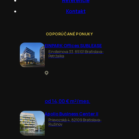
Referencie
Kontakt
ODPORÚČANÉ PONUKY
EINPARK Offices SUBLEASE
Einsteinova 33, 85101 Bratislava-
Petržalka
od 14,00 € m²/mes.
Apollo Business Center II
Prievozská 4, 82109 Bratislava-
Ružinov