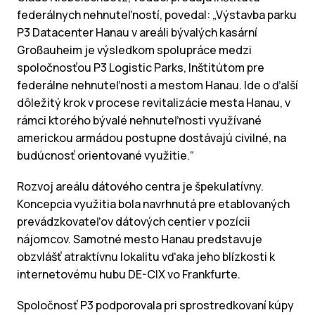
federálnych nehnuteľností, povedal: „Výstavba parku
P3 Datacenter Hanau v areáli bývalých kasární
Großauheim je výsledkom spolupráce medzi
spoločnosťou P3 Logistic Parks, Inštitútom pre
federálne nehnuteľnosti a mestom Hanau. Ide o ďalší
dôležitý krok v procese revitalizácie mesta Hanau, v
rámci ktorého bývalé nehnuteľnosti využívané
americkou armádou postupne dostávajú civilné, na
budúcnosť orientované využitie.“
Rozvoj areálu dátového centra je špekulatívny.
Koncepcia využitia bola navrhnutá pre etablovaných
prevádzkovateľov dátových centier v pozícii
nájomcov. Samotné mesto Hanau predstavuje
obzvlášť atraktívnu lokalitu vďaka jeho blízkosti k
internetovému hubu DE-CIX vo Frankfurte.
Spoločnosť P3 podporovala pri sprostredkovaní kúpy