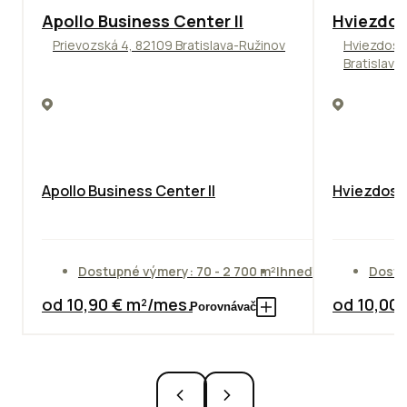
TOP
NOVINKA
ODPORÚČAME
ODPORÚČAM
Apollo Business Center II
Hviezdos
Prievozská 4, 82109 Bratislava-Ružinov
Hviezdosl
Bratislava
Apollo Business Center II
Hviezdosla
Dostupné výmery: 70 - 2 700 m²
Ihneď
Dostu
od 10,90 € m²/mes.
od 10,00
Porovnávač