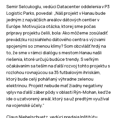
Semir Selcukoglu, vedúci Datacenter oddelenia v P3
Logistic Parks, povedal: „Náš projekt v Hanau bude
jedným z najväčších areálov dátových centier v
Európe. Motivujúca otázka, ktorej sme počas
prípravy projektu čelili, bola: Ako môžeme zosúladiť
prevádzku rozsiahleho dátového centra s výzvami
spojenými so zmenou klímy? Som obzvlášť hrdý na
to, že sme v rámci dialógu s mestom Hanau našli
riešenia, ktoré určujú budúce trendy. S veľkým
očakávaním sa teším na ďalší rozvoj tohto projektu s
rozlohou rovnajúcou sa 35 futbalovým ihriskám,
ktorý bude celý poháňaný výhradne zelenou
elektrinou. Projekt nebude mať žiadny negatívny
vplyv na ďalší záber pôdy v oblasti Rýn-Mohan, keďže
ide o uzatvorený areál, ktorý sa už predtým využíval
na vojenské účely.“
Claus Niebelschuetz, vedúci predaja Inštitútu