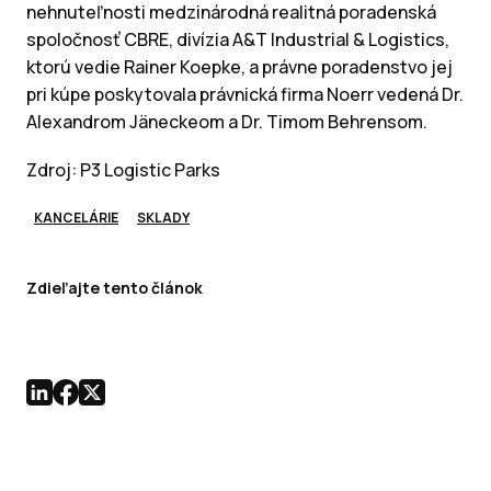
nehnuteľnosti medzinárodná realitná poradenská
spoločnosť CBRE, divízia A&T Industrial & Logistics,
ktorú vedie Rainer Koepke, a právne poradenstvo jej
pri kúpe poskytovala právnická firma Noerr vedená Dr.
Alexandrom Jäneckeom a Dr. Timom Behrensom.
Zdroj: P3 Logistic Parks
KANCELÁRIE
SKLADY
Zdieľajte tento článok