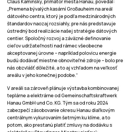
Claus Kaminsky, primátor mesta Hanau, povedal:
„Premena bývalých kasární Großauheim na areál
dátového centra, ktorý je podľa medzinárodných
štandardov naozaj rozsiahly, pre nás predstavuje
ústredný bod realizácie našej stratégie dátových
centier. Spoločný rozvoj a záväzné definovanie
cieľov udržateľnosti nad rámec všeobecne
akceptovanej úrovne – napríklad polovicu energie
budú dodávať miestne obnoviteľné zdroje – bolo pre
nás obzvlášť dôležité, a to aj vzhľadom na veľkosť
areálu v jeho konečnej podobe.“
V areáli sa zároveň plánuje výstavba kombinovanej
teplárne a elektrárne od Gemeinschaftskraftwerk
Hanau GmbH und Co. KG. Tým sa od roku 2024
zabezpečí zásobovanie okresu Hanau diaľkovým
centrálnym vykurovaním šetrným ku klíme, a to
potom, ako prestanú platiť zmluvy na dodávku s