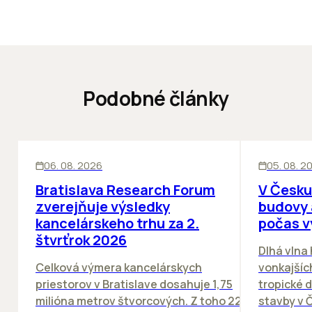
Podobné články
KANCELÁRIE
KANCELÁRIE
06. 08. 2026
05. 08. 2
Bratislava Research Forum
V Česku
zverejňuje výsledky
budovy 
kancelárskeho trhu za 2.
počas v
štvrťrok 2026
Dlhá vlna
Celková výmera kancelárskych
vonkajších
priestorov v Bratislave dosahuje 1,75
tropické dn
milióna metrov štvorcových. Z toho 22
stavby v Č