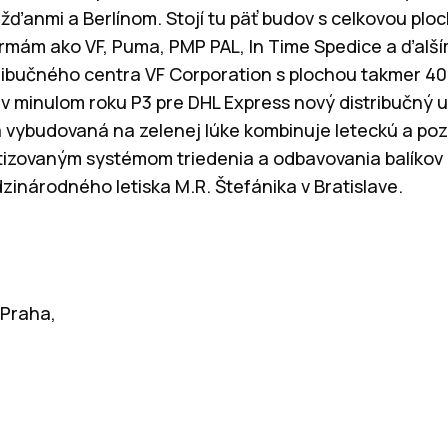
ážďanmi a Berlínom. Stojí tu päť budov s celkovou plo
irmám ako VF, Puma, PMP PAL, In Time Spedice a ďalší
ribučného centra VF Corporation s plochou takmer 4
 v minulom roku P3 pre DHL Express nový distribučný u
a vybudovaná na zelenej lúke kombinuje leteckú a poz
izovaným systémom triedenia a odbavovania balíkov a
zinárodného letiska M.R. Štefánika v Bratislave.
 Praha,