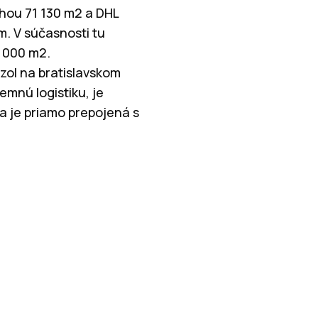
chou 71 130 m2 a DHL
m. V súčasnosti tu
0 000 m2.
zol na bratislavskom
emnú logistiku, je
 je priamo prepojená s