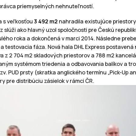
správca priemyselných nehnuteľností.
la s veľkosťou
3 492 m2
nahradila existujúce priestor
z slúži ako hlavný uzol spoločnosti pre Českú republi
ulého roka a dokončená v marci 2014. Následne prebe
a testovacia fáza. Nová hala DHL Express postavená n
va z 2 704 m2 skladových priestorov a 788 m2 kancelá
aným systémom triedenia a odbavovania balíkov a tro
zv. PUD prsty (skratka anglického termínu „Pick-Up an
ry pre distribúciu zásielok v rámci ČR.