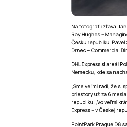
Na fotografii zľava: I
Roy Hughes – Managing
Českú republiku, Pavel
Drnec – Commercial Dir
DHL Express si areál P
Nemecku, kde sa nachád
„Sme veľmi radi, že si
priestory už za 6 mesia
republiku. „Vo veľmi kr
Express – v Českej repu
PointPark Prague D8 sa