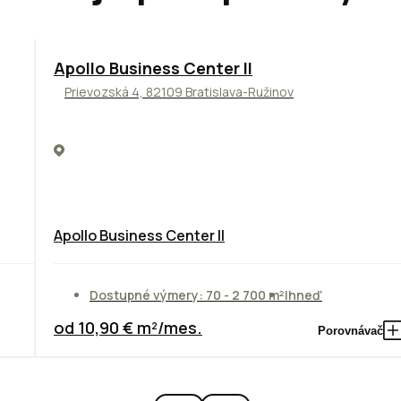
TOP
NOVINKA
ODPORÚČAME
Apollo Business Center II
Prievozská 4, 82109 Bratislava-Ružinov
Apollo Business Center II
Dostupné výmery: 70 - 2 700 m²
Ihneď
od 10,90 € m²/mes.
Porovnávač