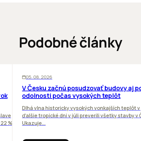
Podobné články
KANCELÁRIE
05. 08. 2026
V Česku začnú posudzovať budovy aj p
rok
odolnosti počas vysokých teplôt
Dlhá vlna historicky vysokých vonkajších teplôt v 
slave
ďalšie tropické dni v júli preverili všetky stavby v
o 22 %
Ukazuje...