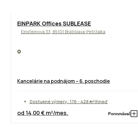
TOP
ODPORÚČAME
EINPARK Offices SUBLEASE
Einsteinova 33, 85101 Bratislava-Petržalka
Kancelárie na podnájom – 6. poschodie
Dostupné výmery: 176 - 428 m²
Ihneď
od 14,00 € m²/mes.
Porovnávač