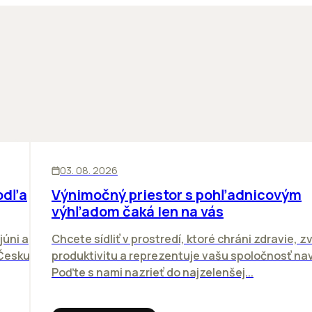
KANCELÁRIE
03. 08. 2026
odľa
Výnimočný priestor s pohľadnicovým
výhľadom čaká len na vás
júni a
Chcete sídliť v prostredí, ktoré chráni zdravie, z
 Česku.
produktivitu a reprezentuje vašu spoločnosť n
Poďte s nami nazrieť do najzelenšej...