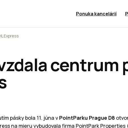
Ponuka kancelárií
P
HL Express
vzdala centrum 
s
tím pásky bola 11. júna v
PointParku Prague D8
otvo
ress na mieru vybudovala firma PointPark Properties 