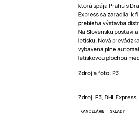
ktorá spája Prahu s Dr
Express sa zaradila k f
prebieha výstavba dist
Na Slovensku postavila
letisku. Nová prevádzk
vybavená plne automat
letiskovou plochou med
Zdroj a foto: P3
Zdroj: P3, DHL Express,
KANCELÁRIE
SKLADY