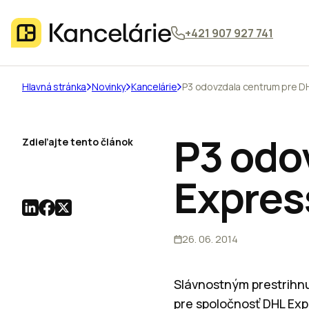
+421 907 927 741
Hlavná stránka
Novinky
Kancelárie
P3 odovzdala centrum pre D
P3 odo
Zdieľajte tento článok
Expres
26. 06. 2014
Slávnostným prestrihnu
pre spoločnosť DHL Exp