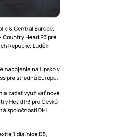
lic & Central Europe,
– Country Head P3 pre
ch Republic, Luděk
é napojenie na Lipsko v
ss pre strednú Európu.
hla začať využívať nové
ntry Head P3 pre Českú
trá spoločnosti DHL
xite 1 diaľnice D8,