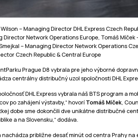
an Wilson – Managing Director DHL Express Czech Repub
 Director Network Operations Europe, Tomáš Míček 
 Smejkal – Managing Director Network Operations Cze
ector Czech Republic & Central Europe
ointParku Prague D8 vybrala pre jeho výborné dopravn
za centrálny distribučný uzol spoločnosti DHL Expre
 spoločnosť DHL Express vybrala náš BTS program a mo
cov po zahájení výstavby,“ hovorí
Tomáš Míček
, Cou
átkej dobe sme dokončili dve unikátne distribučné cen
blike a na Slovensku,“ dodáva.
 nachádza približne desať minút od centra Prahy na e