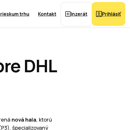
rieskum trhu
Kontakt
Inzerát
Prihlásiť
pre DHL
rená
nová hala
, ktorú
(P3), špecializovaný