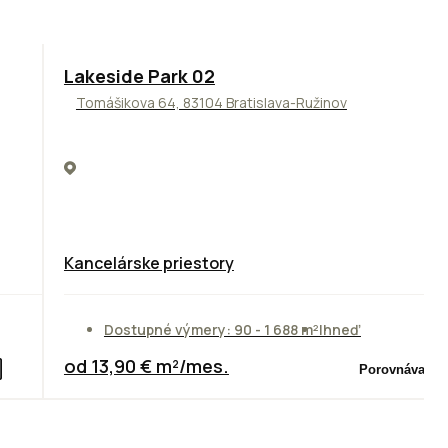
ODPORÚČAME
Lakeside Park 02
Tomášikova 64, 83104 Bratislava-Ružinov
Kancelárske priestory
Dostupné výmery: 90 - 1 688 m²
Ihneď
od 13,90 € m²/mes.
Porovnávač