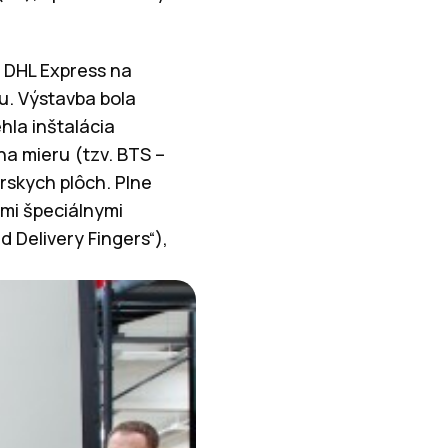
y DHL Express na
ku. Výstavba bola
hla inštalácia
a mieru (tzv. BTS –
rskych plôch. Plne
mi špeciálnymi
d Delivery Fingers“),