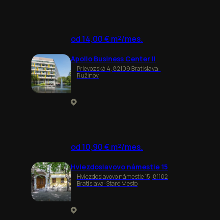
od 14,00 € m²/mes.
Apollo Business Center II
Prievozská 4, 82109 Bratislava-
Ružinov
od 10,90 € m²/mes.
Hviezdoslavovo námestie 15
Hviezdoslavovo námestie 15, 81102
Bratislava-Staré Mesto