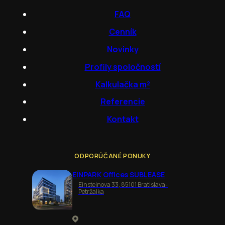
FAQ
Cenník
Novinky
Profily spoločností
Kalkulačka m²
Referencie
Kontakt
ODPORÚČANÉ PONUKY
EINPARK Offices SUBLEASE
Einsteinova 33, 85101 Bratislava-
Petržalka