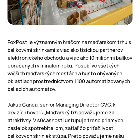
FoxPost je významným hráčom na maďarskom trhu s
balíkovými skrinkami s viac ako tisíckou partnerov
elektronického obchodu a viac ako 10 miliónmi balíkov
doručených v minulom roku. Pôsobí vo všetkých
väčších maďarských mestách a husto obývaných
oblastiach prostredníctvom 1 100 automatizovaných
baliacich automatov.
Jakub Čanda, senior Managing Director CVC, k
akvizícii hovorí: „Maďarský trh považujeme za
atraktívny. V súčasnosti ustupuje trend priamych
zásielok spotrebiteľom, zatiaľ čo príťažlivosť
balíkových skriniek stúpa. Preto považujeme našu