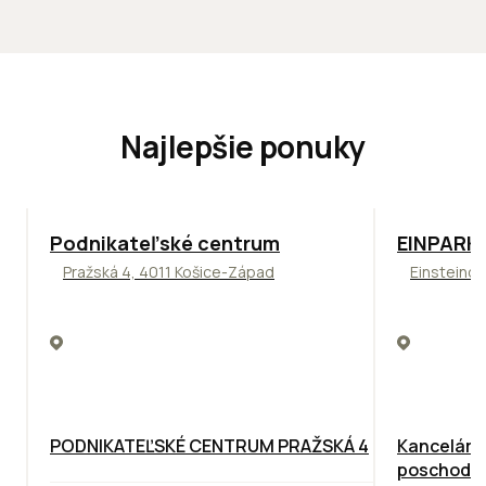
Najlepšie ponuky
ODPORÚČAME
TOP
ODPO
Podnikateľské centrum
EINPARK 
Pražská 4, 4011 Košice-Západ
Einsteinov
PODNIKATEĽSKÉ CENTRUM PRAŽSKÁ 4
Kancelárie
poschodie