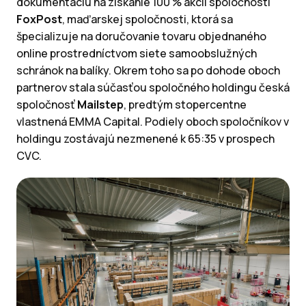
dokumentáciu na získanie 100 % akcií spoločnosti
FoxPost
, maďarskej spoločnosti, ktorá sa
špecializuje na doručovanie tovaru objednaného
online prostredníctvom siete samoobslužných
schránok na balíky. Okrem toho sa po dohode oboch
partnerov stala súčasťou spoločného holdingu česká
spoločnosť
Mailstep
, predtým stopercentne
vlastnená EMMA Capital. Podiely oboch spoločníkov v
holdingu zostávajú nezmenené k 65:35 v prospech
CVC.