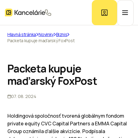
Hlavná stránka
Novinky
Biznis
Packeta kupuje maďarský FoxPost
Ponuka kancelárií
Prieskum trhu
Packeta kupuje
maďarský FoxPost
Kontakt
07. 08. 2024
Inzerát
Holdingová spoločnosť tvorená globálnym fondom
private equity CVC Capital Partners a EMMA Capital
Group oznámila ďalšie akvizície. Podpísala