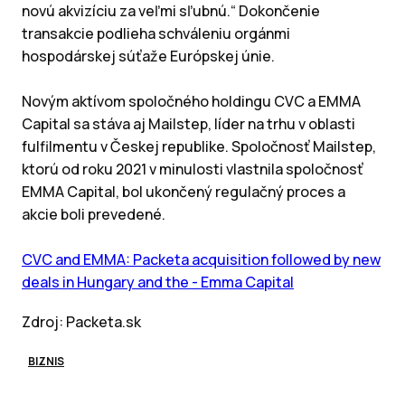
novú akvizíciu za veľmi sľubnú.“ Dokončenie
transakcie podlieha schváleniu orgánmi
hospodárskej súťaže Európskej únie.
Novým aktívom spoločného holdingu CVC a EMMA
Capital sa stáva aj Mailstep, líder na trhu v oblasti
fulfilmentu v Českej republike. Spoločnosť Mailstep,
ktorú od roku 2021 v minulosti vlastnila spoločnosť
EMMA Capital, bol ukončený regulačný proces a
akcie boli prevedené.
CVC and EMMA: Packeta acquisition followed by new
deals in Hungary and the - Emma Capital
Zdroj: Packeta.sk
BIZNIS