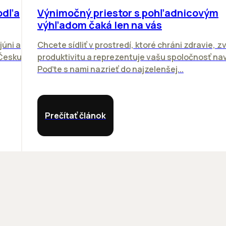
odľa
Výnimočný priestor s pohľadnicovým
výhľadom čaká len na vás
júni a
Chcete sídliť v prostredí, ktoré chráni zdravie, z
 Česku.
produktivitu a reprezentuje vašu spoločnosť n
Poďte s nami nazrieť do najzelenšej...
Prečítať článok