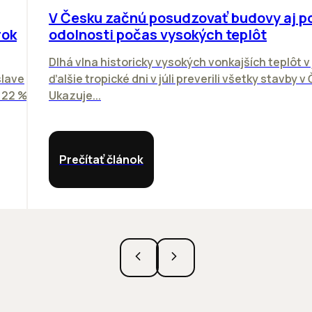
V Česku začnú posudzovať budovy aj p
rok
odolnosti počas vysokých teplôt
Dlhá vlna historicky vysokých vonkajších teplôt v 
slave
ďalšie tropické dni v júli preverili všetky stavby v
o 22 %
Ukazuje...
Prečítať článok