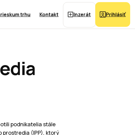
rieskum trhu
Kontakt
Inzerát
Prihlásiť
redia
ili podnikatelia stále
prostredia (IPP), ktorý