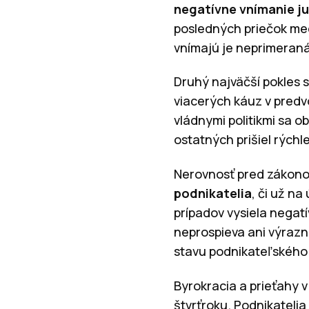
negatívne vnímanie ju
posledných priečok med
vnímajú je neprimeraná 
Druhý najväčší pokles s
viacerých káuz v predv
vládnymi politikmi sa o
ostatných prišiel rýchle
Nerovnosť pred zákono
podnikatelia
, či už n
prípadov vysiela negat
neprospieva ani výraz
stavu podnikateľského 
Byrokracia a prieťahy 
štvrťroku. Podnikateli