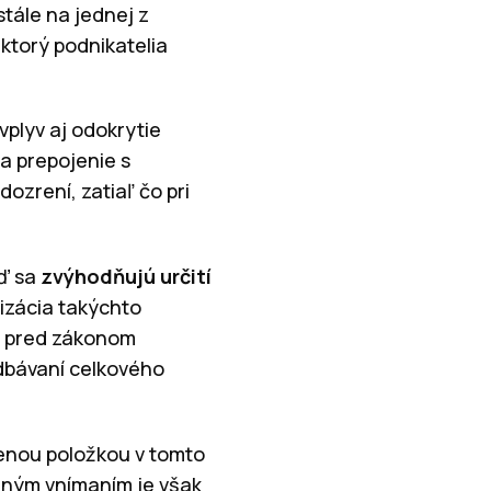
tále na jednej z
ktorý podnikatelia
.
vplyv aj odokrytie
a prepojenie s
ozrení, zatiaľ čo pri
eď sa
zvýhodňujú určití
lizácia takýchto
ti pred zákonom
dbávaní celkového
tenou položkou v tomto
šeným vnímaním je však