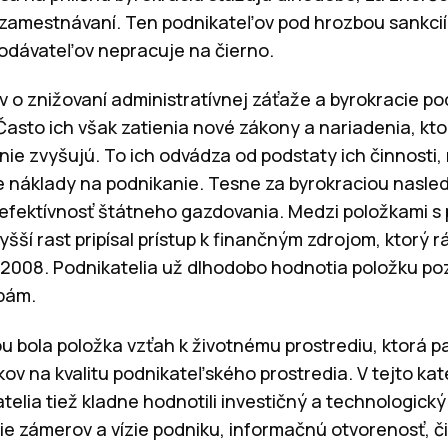
zamestnávaní. Ten podnikateľov pod hrozbou sankcií nú
odávateľov nepracuje na čierno.
v o znižovaní administratívnej záťaže a byrokracie po
 Často ich však zatienia nové zákony a nariadenia, kt
ie zvyšujú. To ich odvádza od podstaty ich činnosti,
 náklady na podnikanie. Tesne za byrokraciou nasled
 efektívnosť štátneho gazdovania. Medzi položkami s
yšší rast pripísal prístup k finančným zdrojom, ktorý r
u 2008. Podnikatelia už dlhodobo hodnotia položku po
bám.
u bola položka vzťah k životnému prostrediu, ktorá pa
ov na kvalitu podnikateľského prostredia. V tejto kat
telia tiež kladne hodnotili investičný a technologický
ie zámerov a vízie podniku, informačnú otvorenosť, či 