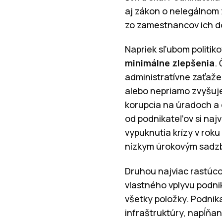
aj zákon o nelegálnom 
zo zamestnancov ich d
Napriek sľubom politiko
minimálne zlepšenia
.
administratívne zaťažen
alebo nepriamo zvyšuje
korupcia na úradoch a
od podnikateľov si najv
vypuknutia krízy v rok
nízkym úrokovým sadz
Druhou najviac rastúco
vlastného vplyvu podnik
všetky položky. Podnika
infraštruktúry, napĺňan