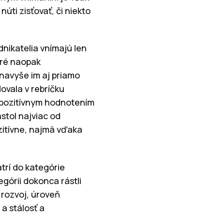
ti zisťovať, či niekto
dnikatelia vnímajú len
oré naopak
 navyše im aj priamo
ovala v rebríčku
 pozitívnym hodnotením
ástol najviac od
zitívne, najmä vďaka
trí do kategórie
egórii dokonca rástli
 rozvoj, úroveň
a stálosť a