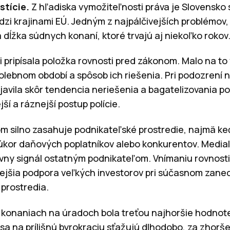
stície.
Z hľadiska vymožiteľnosti práva je Slovensko s
zi krajinami EÚ. Jedným z najpálčivejších problémov, 
dĺžka súdnych konaní, ktoré trvajú aj niekoľko rokov
i pripísala položka rovnosti pred zákonom. Malo na to 
olebnom období a spôsob ich riešenia. Pri podozrení n
bjavila skôr tendencia neriešenia a bagatelizovania pod
jší a ráznejší postup polície.
m silno zasahuje podnikateľské prostredie, najmä k
a úkor daňových poplatníkov alebo konkurentov. Media
ívny signál ostatným podnikateľom. Vnímaniu rovnos
nejšia podpora veľkých investorov pri súčasnom zane
prostredia.
v konaniach na úradoch bola treťou najhoršie hodno
a sa na prílišnú byrokraciu sťažujú dlhodobo, za zhor