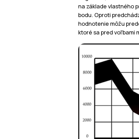
na základe vlastného p
bodu. Oproti predchádz
hodnotenie môžu predov
ktoré sa pred voľbami m