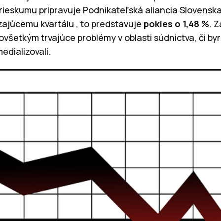
rieskumu pripravuje Podnikateľská aliancia Slovenska,
ajúcemu kvartálu , to predstavuje
pokles o 1,48
%. Z
šetkým trvajúce problémy v oblasti súdnictva, či byro
edializovali.