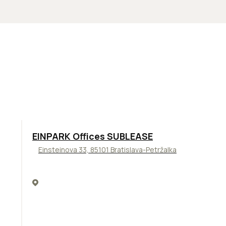
TOP
ODPORÚČAME
EINPARK Offices SUBLEASE
Einsteinova 33, 85101 Bratislava-Petržalka