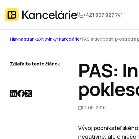
+421 907 927 741
Hlavná stránka
Novinky
Kancelárie
PAS: Index podn. prostredia 
PAS: I
Zdieľajte tento článok
pokles
01. 06. 2016
Vývoj podnikateľského 
negatívne, ale o niečo