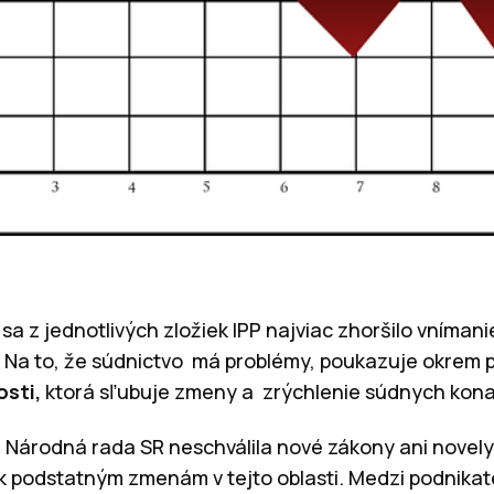
sa z jednotlivých zložiek IPP najviac zhoršilo vníma
. Na to, že súdnictvo má problémy, poukazuje okrem 
osti,
ktorá sľubuje zmeny a zrýchlenie súdnych kona
 Národná rada SR neschválila nové zákony ani novely
o k podstatným zmenám v tejto oblasti. Medzi podnikat