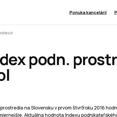
Ponuka kancelárií
P
poklesol
ndex podn. prost
ol
prostredia na Slovensku v prvom štvrťroku 2016 hodnot
 miernejšie. Aktuálna hodnota Indexu podnikateľského 