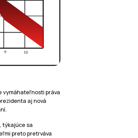
nie vymáhateľnosti práva
prezidenta aj nová
ní.
, týkajúce sa
eľmi preto pretrváva