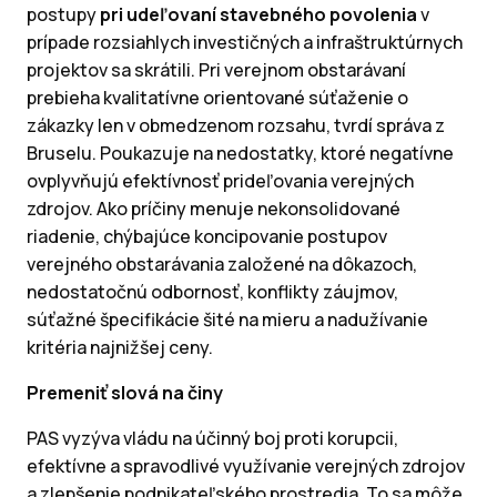
postupy
pri udeľovaní stavebného povolenia
v
prípade rozsiahlych investičných a infraštruktúrnych
projektov sa skrátili. Pri verejnom obstarávaní
prebieha kvalitatívne orientované súťaženie o
zákazky len v obmedzenom rozsahu, tvrdí správa z
Bruselu. Poukazuje na nedostatky, ktoré negatívne
ovplyvňujú efektívnosť prideľovania verejných
zdrojov. Ako príčiny menuje nekonsolidované
riadenie, chýbajúce koncipovanie postupov
verejného obstarávania založené na dôkazoch,
nedostatočnú odbornosť, konflikty záujmov,
súťažné špecifikácie šité na mieru a nadužívanie
kritéria najnižšej ceny.
Premeniť slová na činy
PAS vyzýva vládu na účinný boj proti korupcii,
efektívne a spravodlivé využívanie verejných zdrojov
a zlepšenie podnikateľského prostredia. To sa môže