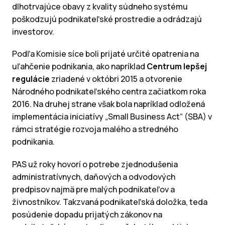
dlhotrvajúce obavy z kvality súdneho systému
poškodzujú podnikateľské prostredie a odrádzajú
investorov.
Podľa Komisie síce boli prijaté určité opatrenia na
uľahčenie podnikania, ako napríklad
Centrum lepšej
regulácie
zriadené v októbri 2015 a otvorenie
Národného podnikateľského centra začiatkom roka
2016. Na druhej strane však bola napríklad odložená
implementácia iniciatívy „Small Business Act“ (SBA) v
rámci stratégie rozvoja malého a stredného
podnikania.
PAS už roky hovorí o potrebe zjednodušenia
administratívnych, daňových a odvodových
predpisov najmä pre malých podnikateľov a
živnostníkov. Takzvaná podnikateľská doložka, teda
posúdenie dopadu prijatých zákonov na