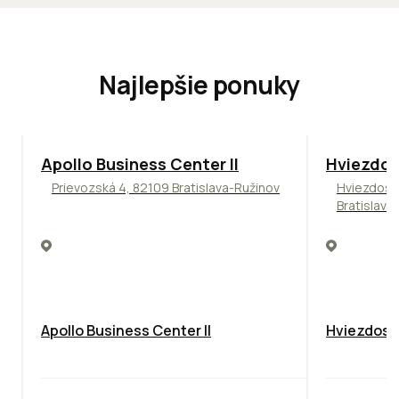
Najlepšie ponuky
TOP
NOVINKA
ODPORÚČAME
ODPORÚČAM
Apollo Business Center II
Hviezdos
Prievozská 4, 82109 Bratislava-Ružinov
Hviezdosl
Bratislava
Apollo Business Center II
Hviezdosla