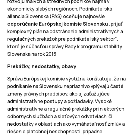
rozvoju malých a stredných podnikov najmä v
ekonomicky slabých regiónoch. Podnikateľská
aliancia Slovenska (PAS) oceňuje najnovšie
odporúčanie Európskej komisie Slovensku
„prijať
komplexný plán na odstránenie administratívnych a
regulačných prekážok pre podnikateľský sektor“,
ktoré je súčasťou správy Rady k programu stability
Slovenska na rok 2016.
Prekážky, nedostatky, obavy
Správa Európskej komisie výstižne konštatuje, že na
podnikanie na Slovensku nepriaznivo vplývajú časté
zmeny právnych predpisov, ako aj zaťažujúce
administratívne postupy a požiadavky. Vysoké
administratívne a regulačné prekážky pri niektorých
odborných službách a sieťových odvetviach, či
nedostatky v oblastiach ako vymáhateľnosť zmlúv a
riešenie platobnej neschopnosti, prípadne