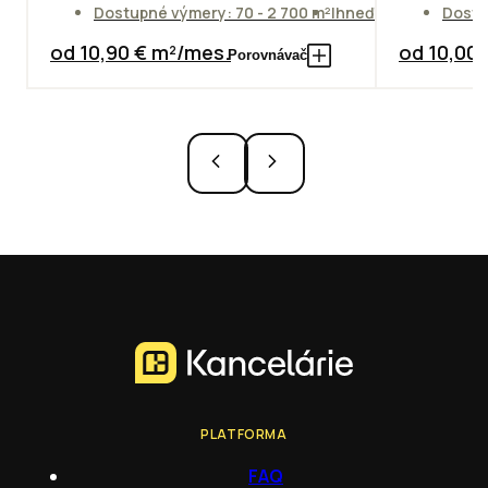
Dostupné výmery: 70 - 2 700 m²
Ihneď
Dostu
od 10,90 € m²/mes.
od 10,00
Porovnávač
PLATFORMA
FAQ