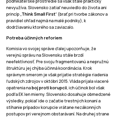
podnikateľské prostredie sa však stále prakticky
nevyužíva. Slovensko zatiaľ neuviedlo do života ani
princíp „
Think Small First
“ (brať pri tvorbe zákonov a
pravidiel ohľad najmä na malé podniky), k
dodržiavaniu ktorého sa zaviazalo.
Potreba účinných reforiem
Komisia vo svojej správe ďalej upozorňuje, že
verejnú správu na Slovensku stále brzdí
neefektívnosť. Pre svoju fragmentovanú a nepružnú
štruktúru jej chýba účinná koordinácia. Krok
správnym smerom je však prijatie stratégie riadenia
ľudských zdrojov v októbri 2015. Vláda prijala viaceré
opatrenia na
boj proti korupcii
, ich účinok bol však
podľa EK len mierny. Slovensko dosahuje obmedzené
výsledky, pokiaľ ide o začatie trestných konaní a
stíhanie prípadov korupcie vrátane nezákonných
postupov pri verejnom obstarávaní. Na druhej strane