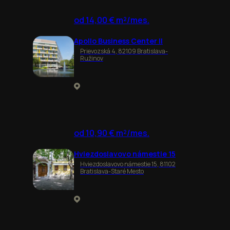
od 14,00 € m²/mes.
Apollo Business Center II
Prievozská 4, 82109 Bratislava-
Ružinov
od 10,90 € m²/mes.
Hviezdoslavovo námestie 15
Hviezdoslavovo námestie 15, 81102
Bratislava-Staré Mesto