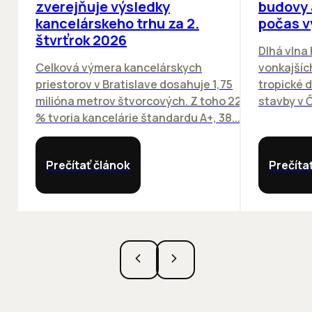
zverejňuje výsledky
budovy 
kancelárskeho trhu za 2.
počas v
štvrťrok 2026
Dlhá vlna
Celková výmera kancelárskych
vonkajších
priestorov v Bratislave dosahuje 1,75
tropické dn
milióna metrov štvorcových. Z toho 22
stavby v Č
% tvoria kancelárie štandardu A+, 38...
Prečítať článok
Prečíta