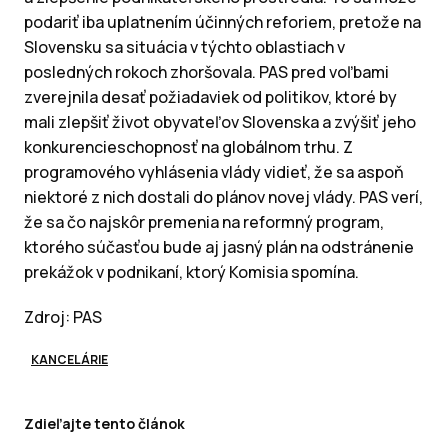
podariť iba uplatnením účinných reforiem, pretože na
Slovensku sa situácia v týchto oblastiach v
posledných rokoch zhoršovala. PAS pred voľbami
zverejnila desať požiadaviek od politikov, ktoré by
mali zlepšiť život obyvateľov Slovenska a zvýšiť jeho
konkurencieschopnosť na globálnom trhu. Z
programového vyhlásenia vlády vidieť, že sa aspoň
niektoré z nich dostali do plánov novej vlády. PAS verí,
že sa čo najskôr premenia na reformný program,
ktorého súčasťou bude aj jasný plán na odstránenie
prekážok v podnikaní, ktorý Komisia spomína.
Zdroj: PAS
KANCELÁRIE
Zdieľajte tento článok