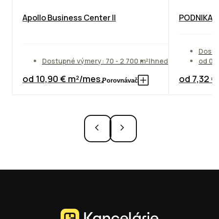
Apollo Business Center II
PODNIKAT
Dostu
Dostupné výmery: 70 - 2 700 m²
Ihneď
od 01
od 10,90 € m²/mes.
od 7,32 
Porovnávač