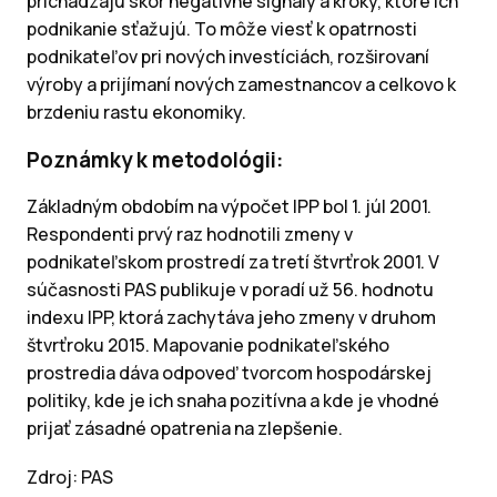
prichádzajú skôr negatívne signály a kroky, ktoré ich
podnikanie sťažujú. To môže viesť k opatrnosti
podnikateľov pri nových investíciách, rozširovaní
výroby a prijímaní nových zamestnancov a celkovo k
brzdeniu rastu ekonomiky.
Poznámky k metodológii:
Základným obdobím na výpočet IPP bol 1. júl 2001.
Respondenti prvý raz hodnotili zmeny v
podnikateľskom prostredí za tretí štvrťrok 2001. V
súčasnosti PAS publikuje v poradí už 56. hodnotu
indexu IPP, ktorá zachytáva jeho zmeny v druhom
štvrťroku 2015. Mapovanie podnikateľského
prostredia dáva odpoveď tvorcom hospodárskej
politiky, kde je ich snaha pozitívna a kde je vhodné
prijať zásadné opatrenia na zlepšenie.
Zdroj: PAS