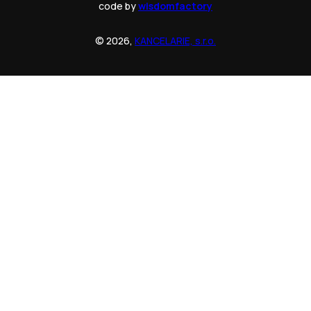
code by
wisdomfactory
© 2026,
KANCELARIE, s.r.o.