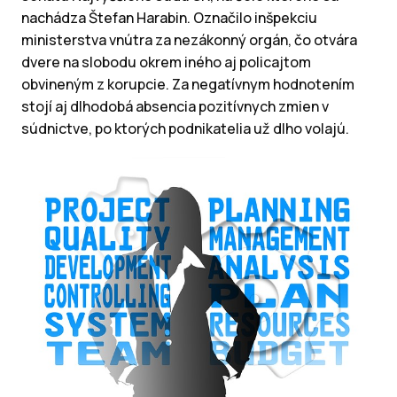
nachádza Štefan Harabin. Označilo inšpekciu
ministerstva vnútra za nezákonný orgán, čo otvára
dvere na slobodu okrem iného aj policajtom
obvineným z korupcie. Za negatívnym hodnotením
stojí aj dlhodobá absencia pozitívnych zmien v
súdnictve, po ktorých podnikatelia už dlho volajú.