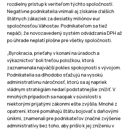
rozdielny prístup k veriteľom týchto spoločností.
Negatívne podnikatelia vnímali aj získanie ďalších
štátnych zákaziek za desiatky miliónov eur
spoločnosťou Váhostav. Podnikateľom sa tiež
nepáči, že novozavedený systém odvádzania DPH až
po úhrade neplatí plošne pre všetky spoločnosti.
„Byrokracia, prieťahy v konaní na úradoch a
výkazníctvo“ boli treťou položkou, ktorá
zaznamenala najväčší pokles spokojnosti s vývojom.
Podnikatelia sa dlhodobo sťažujú na vysokú
administratívnu náročnosť, ktorú sa aj napriek
vládnym stratégiám nedarí podstatnejšie znížiť. V
mnohých prípadoch sa naopak v súvislosti s
niektorými prijatými zákonmi ešte zvýšila. Mnohé z
opatrení, ktoré pomáhajú štátu bojovať s daňovými
únikmi, znamenali pre podnikateľov značné zvýšenie
administratívy bez toho, aby prišlo k jej zníženiu v