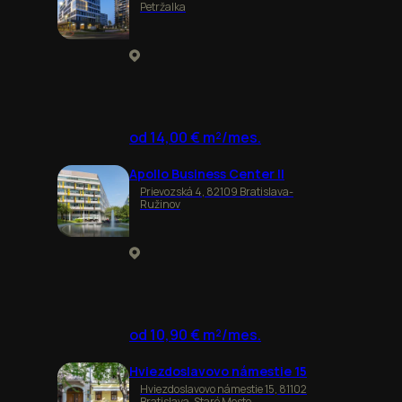
Petržalka
od 14,00 € m²/mes.
Apollo Business Center II
Prievozská 4, 82109 Bratislava-
Ružinov
od 10,90 € m²/mes.
Hviezdoslavovo námestie 15
Hviezdoslavovo námestie 15, 81102
Bratislava-Staré Mesto