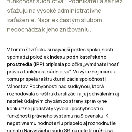
funkčnosť súdnictva“. Podnikatelia sa tiež
sťažujú na vysoké administratívne
zaťaženie. Napriek častým sľubom
nedochádza k jeho znižovaniu.
V tomto štvrťroku si najväčší pokles spokojnosti
spomedzi položiek
Indexu podnikateľského
prostredia (IPP)
pripísala položka „vymáhateľnosť
práva a funkčnosť súdnictva“. Vo výraznej miere k
tomu prispela reštrukturalizácia spoločnosti
Váhostav. Pochybnosti nad sudkyňou, ktorá
rozhodovala o reštrukturalizácii a jej schválením aj
napriek údajným chybám zo strany správkyne
konkurznej podstaty vyvolali pochybnosti o
funkčnosti právneho systému na Slovensku. K
negatívnemu hodnoteniu prispelo aj rozhodnutie
senátu Najvyššieho súdu SR, na čele ktorého sa