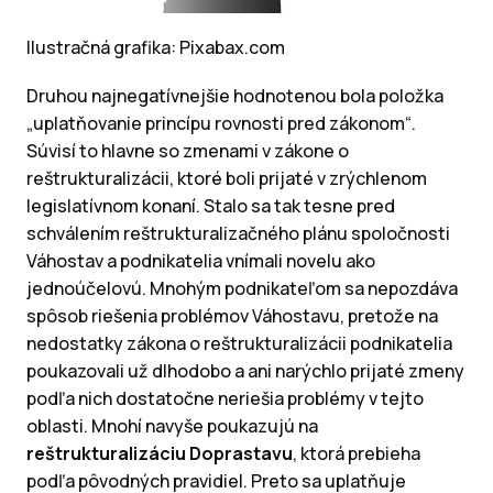
Ilustračná grafika: Pixabax.com
Druhou najnegatívnejšie hodnotenou bola položka
„uplatňovanie princípu rovnosti pred zákonom“.
Súvisí to hlavne so zmenami v zákone o
reštrukturalizácii, ktoré boli prijaté v zrýchlenom
legislatívnom konaní. Stalo sa tak tesne pred
schválením reštrukturalizačného plánu spoločnosti
Váhostav a podnikatelia vnímali novelu ako
jednoúčelovú. Mnohým podnikateľom sa nepozdáva
spôsob riešenia problémov Váhostavu, pretože na
nedostatky zákona o reštrukturalizácii podnikatelia
poukazovali už dlhodobo a ani narýchlo prijaté zmeny
podľa nich dostatočne neriešia problémy v tejto
oblasti. Mnohí navyše poukazujú na
reštrukturalizáciu Doprastavu
, ktorá prebieha
podľa pôvodných pravidiel. Preto sa uplatňuje