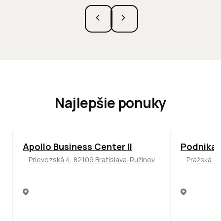
Najlepšie ponuky
TOP
NOVINKA
ODPORÚČAME
ODPORÚČAM
Apollo Business Center II
Podnikat
Prievozská 4, 82109 Bratislava-Ružinov
Pražská 4,