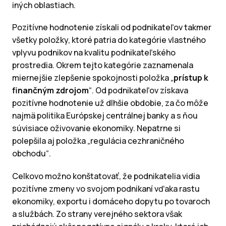
iných oblastiach.
Pozitívne hodnotenie získali od podnikateľov takmer
všetky položky, ktoré patria do kategórie vlastného
vplyvu podnikov na kvalitu podnikateľského
prostredia. Okrem tejto kategórie zaznamenala
miernejšie zlepšenie spokojnosti položka „
prístup k
finančným zdrojom
“. Od podnikateľov získava
pozitívne hodnotenie už dlhšie obdobie, za čo môže
najmä politika Európskej centrálnej banky a s ňou
súvisiace oživovanie ekonomiky. Nepatrne si
polepšila aj položka „regulácia cezhraničného
obchodu“.
Celkovo možno konštatovať, že podnikatelia vidia
pozitívne zmeny vo svojom podnikaní vďaka rastu
ekonomiky, exportu i domáceho dopytu po tovaroch
a službách. Zo strany verejného sektora však