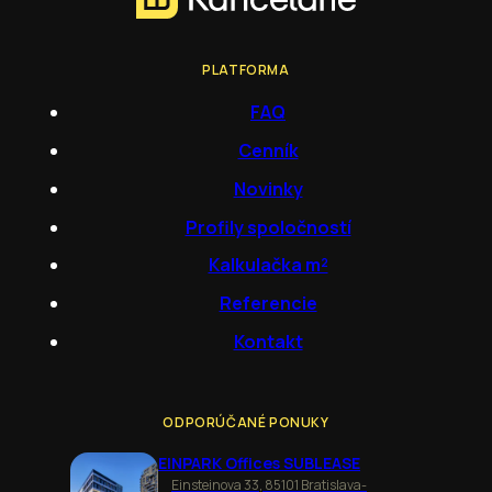
PLATFORMA
FAQ
Cenník
Novinky
Profily spoločností
Kalkulačka m²
Referencie
Kontakt
ODPORÚČANÉ PONUKY
EINPARK Offices SUBLEASE
Einsteinova 33, 85101 Bratislava-