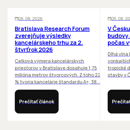
KANCELÁRIE
KANCELÁRIE
06. 08. 2026
05. 08. 2
Bratislava Research Forum
V Česku
zverejňuje výsledky
budovy 
kancelárskeho trhu za 2.
počas v
štvrťrok 2026
Dlhá vlna
Celková výmera kancelárskych
vonkajších
priestorov v Bratislave dosahuje 1,75
tropické dn
milióna metrov štvorcových. Z toho 22
stavby v Č
% tvoria kancelárie štandardu A+, 38...
Prečítať článok
Prečíta