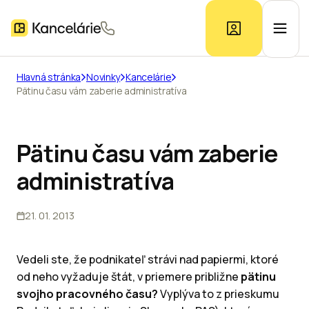
Hlavná stránka
Novinky
Kancelárie
Pätinu času vám zaberie administratíva
Ponuka kancelárií
Prieskum trhu
Pätinu času vám zaberie
administratíva
Kontakt
21. 01. 2013
Inzerát
Vedeli ste, že podnikateľ strávi nad papiermi, ktoré
od neho vyžaduje štát, v priemere približne
pätinu
svojho pracovného času?
Vyplýva to z prieskumu