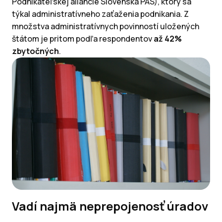
Podnikateľskej aliancie Slovenska PAS), ktorý sa
týkal administratívneho zaťaženia podnikania. Z
množstva administratívnych povinností uložených
štátom je pritom podľa respondentov
až 42%
zbytočných
.
Vadí najmä neprepojenosť úradov