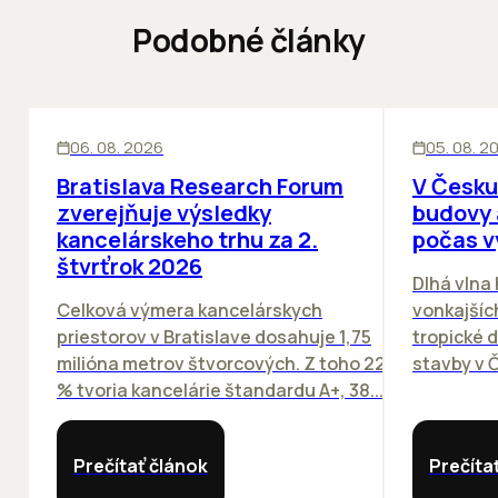
Podobné články
KANCELÁRIE
KANCELÁRIE
06. 08. 2026
05. 08. 2
Bratislava Research Forum
V Česku
zverejňuje výsledky
budovy 
kancelárskeho trhu za 2.
počas v
štvrťrok 2026
Dlhá vlna
Celková výmera kancelárskych
vonkajších
priestorov v Bratislave dosahuje 1,75
tropické dn
milióna metrov štvorcových. Z toho 22
stavby v Č
% tvoria kancelárie štandardu A+, 38...
Prečítať článok
Prečíta