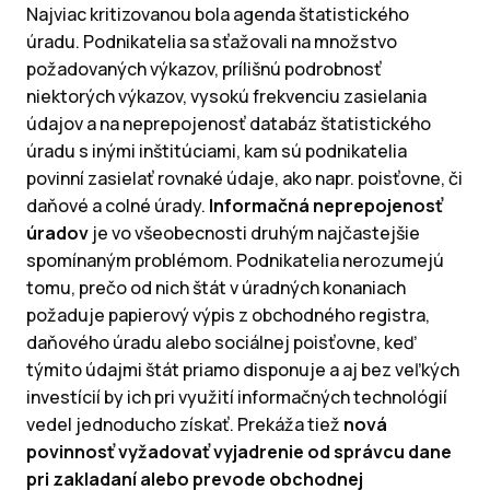
Najviac kritizovanou bola agenda štatistického
úradu. Podnikatelia sa sťažovali na množstvo
požadovaných výkazov, prílišnú podrobnosť
niektorých výkazov, vysokú frekvenciu zasielania
údajov a na neprepojenosť databáz štatistického
úradu s inými inštitúciami, kam sú podnikatelia
povinní zasielať rovnaké údaje, ako napr. poisťovne, či
daňové a colné úrady.
Informačná neprepojenosť
úradov
je vo všeobecnosti druhým najčastejšie
spomínaným problémom. Podnikatelia nerozumejú
tomu, prečo od nich štát v úradných konaniach
požaduje papierový výpis z obchodného registra,
daňového úradu alebo sociálnej poisťovne, keď
týmito údajmi štát priamo disponuje a aj bez veľkých
investícií by ich pri využití informačných technológií
vedel jednoducho získať. Prekáža tiež
nová
povinnosť vyžadovať vyjadrenie od správcu dane
pri zakladaní alebo prevode obchodnej