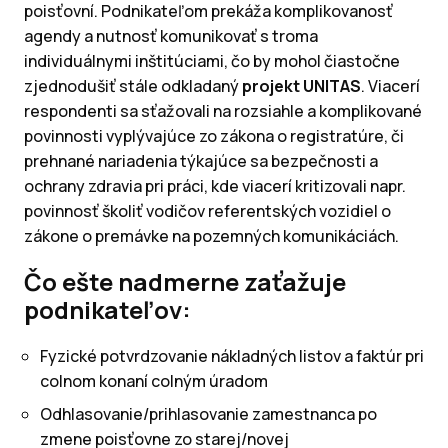
poisťovní. Podnikateľom prekáža komplikovanosť
agendy a nutnosť komunikovať s troma
individuálnymi inštitúciami, čo by mohol čiastočne
zjednodušiť stále odkladaný
projekt UNITAS
. Viacerí
respondenti sa sťažovali na rozsiahle a komplikované
povinnosti vyplývajúce zo zákona o registratúre, či
prehnané nariadenia týkajúce sa bezpečnosti a
ochrany zdravia pri práci, kde viacerí kritizovali napr.
povinnosť školiť vodičov referentských vozidiel o
zákone o premávke na pozemných komunikáciách.
Čo ešte nadmerne zaťažuje
podnikateľov:
Fyzické potvrdzovanie nákladných listov a faktúr pri
colnom konaní colným úradom
Odhlasovanie/prihlasovanie zamestnanca po
zmene poisťovne zo starej/novej