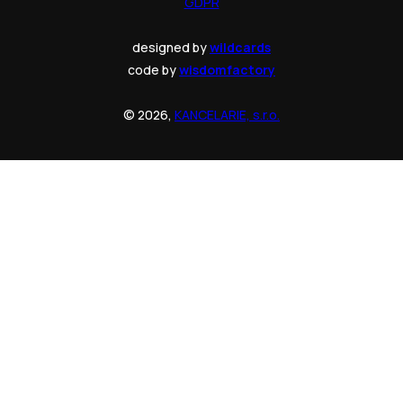
GDPR
designed by
wildcards
code by
wisdomfactory
© 2026,
KANCELARIE, s.r.o.