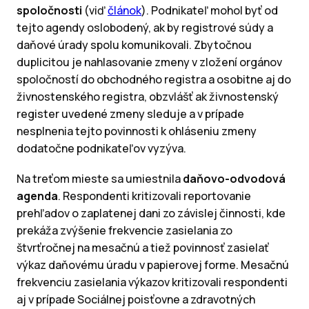
spoločnosti
(viď
článok
). Podnikateľ mohol byť od
tejto agendy oslobodený, ak by registrové súdy a
daňové úrady spolu komunikovali. Zbytočnou
duplicitou je nahlasovanie zmeny v zložení orgánov
spoločností do obchodného registra a osobitne aj do
živnostenského registra, obzvlášť ak živnostenský
register uvedené zmeny sleduje a v prípade
nesplnenia tejto povinnosti k ohláseniu zmeny
dodatočne podnikateľov vyzýva.
Na treťom mieste sa umiestnila
daňovo-odvodová
agenda
. Respondenti kritizovali reportovanie
prehľadov o zaplatenej dani zo závislej činnosti, kde
prekáža zvýšenie frekvencie zasielania zo
štvrťročnej na mesačnú a tiež povinnosť zasielať
výkaz daňovému úradu v papierovej forme. Mesačnú
frekvenciu zasielania výkazov kritizovali respondenti
aj v prípade Sociálnej poisťovne a zdravotných