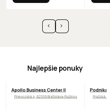
Najlepšie ponuky
TOP
NOVINKA
ODPORÚČAME
ODPORÚČAM
Apollo Business Center II
Podnikat
Prievozská 4, 82109 Bratislava-Ružinov
Pražská 4,