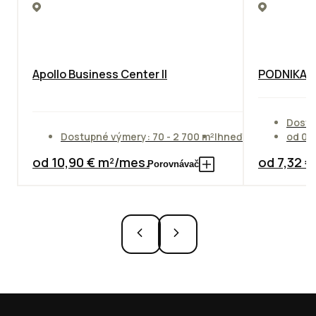
Apollo Business Center II
PODNIKAT
Dostu
Dostupné výmery: 70 - 2 700 m²
Ihneď
od 01
od 10,90 € m²/mes.
od 7,32 
Porovnávač