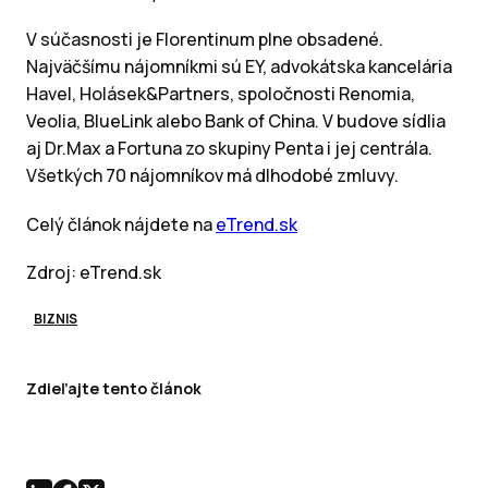
V súčasnosti je Florentinum plne obsadené.
Najväčšímu nájomníkmi sú EY, advokátska kancelária
Havel, Holásek&Partners, spoločnosti Renomia,
Veolia, BlueLink alebo Bank of China. V budove sídlia
aj Dr.Max a Fortuna zo skupiny Penta i jej centrála.
Všetkých 70 nájomníkov má dlhodobé zmluvy.
Celý článok nájdete na
eTrend.sk
Zdroj: eTrend.sk
BIZNIS
Zdieľajte tento článok