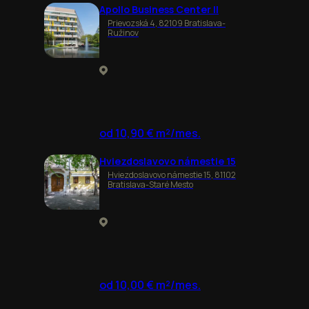
Apollo Business Center II
Prievozská 4, 82109 Bratislava-
Ružinov
od 10,90 € m²/mes.
Hviezdoslavovo námestie 15
Hviezdoslavovo námestie 15, 81102
Bratislava-Staré Mesto
od 10,00 € m²/mes.