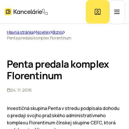
Hlavná stránka
Novinky
Biznis
Penta predala komplex Florentinum
Ponuka kancelárií
Prieskum trhu
Penta predala komplex
Florentinum
Kontakt
24. 11. 2016
Inzerát
Investičná skupina Penta v stredu podpísala dohodu
o predaji svojho pražského administratívneho
komplexu Florentinum čínskej skupine CEFC, ktorá