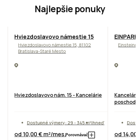
Najlepšie ponuky
ODPORÚČAME
TOP
ODPO
Hviezdoslavovo námestie 15
EINPARK 
Hviezdoslavovo námestie 15, 81102
Einsteinov
Bratislava-Staré Mesto
Hviezdoslavovo nám. 15 - Kancelárie
Kancelárie
poschodie
Dostupné výmery: 29 - 345 m²
Ihneď
Dostu
od 10,00 € m²/mes.
od 14,00
Porovnávač