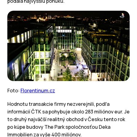
podala najvyššiu ponuku.
Foto:
Florentinum.cz
Hodnotu transakcie firmy nezverejnili, podľa
informácií ČTK sa pohybuje okolo 283 miliónov eur. Je
to druhý najväčší realitný obchod v Česku tento rok
po kúpe budovy The Park spoločnosťou Deka
Immobilien za vyše 400 miliónov.