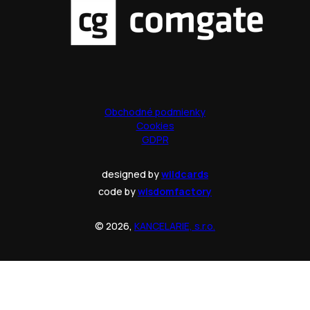
Obchodné podmienky
Cookies
GDPR
designed by
wildcards
code by
wisdomfactory
© 2026,
KANCELARIE, s.r.o.