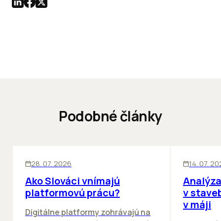
Podobné články
ĽUDIA
BIZNIS
KANCELÁRIE
28. 07. 2026
14. 07. 2
Ako Slováci vnímajú
Analýza
platformovú prácu?
v stave
v máji
Digitálne platformy zohrávajú na