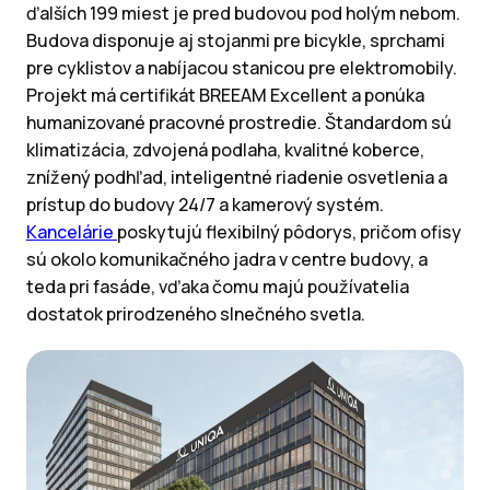
ďalších 199 miest je pred budovou pod holým nebom.
Budova disponuje aj stojanmi pre bicykle, sprchami
pre cyklistov a nabíjacou stanicou pre elektromobily.
Projekt má certifikát BREEAM Excellent a ponúka
humanizované pracovné prostredie. Štandardom sú
klimatizácia, zdvojená podlaha, kvalitné koberce,
znížený podhľad, inteligentné riadenie osvetlenia a
prístup do budovy 24/7 a kamerový systém.
Kancelárie
poskytujú flexibilný pôdorys, pričom ofisy
sú okolo komunikačného jadra v centre budovy, a
teda pri fasáde, vďaka čomu majú používatelia
dostatok prirodzeného slnečného svetla.