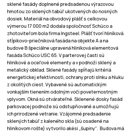
sklené fasády doplnené predsadenou výrazovou
hmotou zo sklených tabúľ ukotvených do nosných
dosiek. Materiál na obvodový plášť s celkovou
výmerou 17 000 m2 dodala spoločnosť Schüco a
zhotoviteľom bola firma Ingsteel. Plášť tvorí hliníková
stĺpikovo-priečniková fasáda na objekte A a na
budove B špeciálne upravená hliníková elementová
fasáda Schüco USC 65. V parterovej časti sú
hliníkové a oceľové elementy a v podnoži sklený a
metalický obklad. Sklené fasády spĺňajú kritériá
energetickej efektívnosti, ochrany proti slnku a hluku
z okolitých ciest. Vybavené sú automatickým
vonkajším tienením odolným voči poveternostným
vplyvom. Okná sú otvárateľné. Sklenené dosky fasád
parkovacej podnože sú odstupňované a umožňujú
ich prirodzené vetranie. Vzájomné predsadenie
sklených tabúľ z kaleného skla (sú osadené na
hliníkovom rošte) vytvorilo akési „šupiny“. Budova má