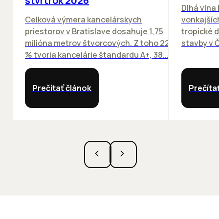
štvrťrok 2026
Dlhá vlna
Celková výmera kancelárskych
vonkajších
priestorov v Bratislave dosahuje 1,75
tropické dn
milióna metrov štvorcových. Z toho 22
stavby v Č
% tvoria kancelárie štandardu A+, 38...
Prečítať článok
Prečíta