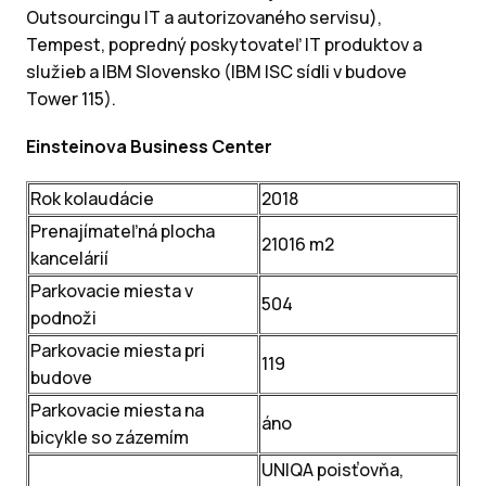
Outsourcingu IT a autorizovaného servisu),
Tempest, popredný poskytovateľ IT produktov a
služieb a IBM Slovensko (IBM ISC sídli v budove
Tower 115).
Einsteinova Business Center
Rok kolaudácie
2018
Prenajímateľná plocha
21016 m2
kancelárií
Parkovacie miesta v
504
podnoži
Parkovacie miesta pri
119
budove
Parkovacie miesta na
áno
bicykle so zázemím
UNIQA poisťovňa,