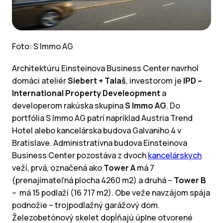
Foto: S Immo AG
Architektúru Einsteinova Business Center navrhol
domáci ateliér
Siebert + Talaš
, investorom je
IPD –
International Property Develeopment
a
developerom rakúska skupina
S Immo AG
. Do
portfólia S Immo AG patrí napríklad Austria Trend
Hotel alebo kancelárska budova Galvaniho 4 v
Bratislave. Administratívna budova Einsteinova
Business Center pozostáva z dvoch
kancelárskych
veží, prvá, označená ako
Tower A
má 7
(prenajímateľná plocha 4260 m2) a druhá –
Tower B
– má 15 podlaží (16 717 m2). Obe veže navzájom spája
podnožie – trojpodlažný garážový dom.
Železobetónový skelet dopĺňajú úplne otvorené