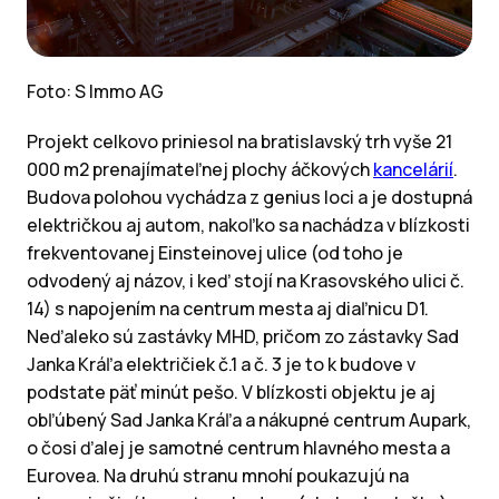
Foto: S Immo AG
Projekt celkovo priniesol na bratislavský trh vyše 21
000 m2 prenajímateľnej plochy áčkových
kancelárií
.
Budova polohou vychádza z genius loci a je dostupná
električkou aj autom, nakoľko sa nachádza v blízkosti
frekventovanej Einsteinovej ulice (od toho je
odvodený aj názov, i keď stojí na Krasovského ulici č.
14) s napojením na centrum mesta aj diaľnicu D1.
Neďaleko sú zastávky MHD, pričom zo zástavky Sad
Janka Kráľa električiek č.1 a č. 3 je to k budove v
podstate päť minút pešo. V blízkosti objektu je aj
obľúbený Sad Janka Kráľa a nákupné centrum Aupark,
o čosi ďalej je samotné centrum hlavného mesta a
Eurovea. Na druhú stranu mnohí poukazujú na