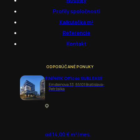
Novinky
Profily spoločností
Kalkulačka m²
Referencie
Kontakt
ODPORÚČANÉ PONUKY
EINPARK Offices SUBLEASE
Einsteinova 33, 85101 Bratislava-
Petržalka
od 14,00 € m²/mes.