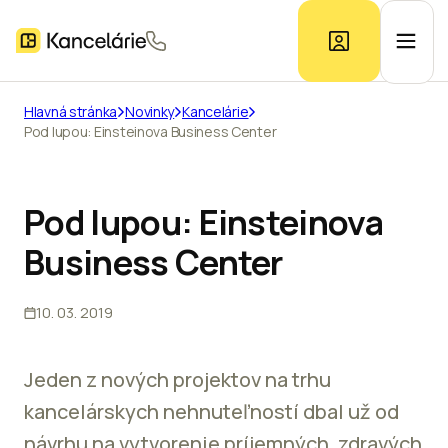
Hlavná stránka
Novinky
Kancelárie
Pod lupou: Einsteinova Business Center
Ponuka kancelárií
Prieskum trhu
Pod lupou: Einsteinova
Business Center
Kontakt
10. 03. 2019
Inzerát
Jeden z nových projektov na trhu
kancelárskych nehnuteľností dbal už od
návrhu na vytvorenie príjemných, zdravých