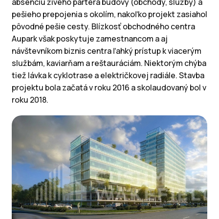
absenciu živého partera budovy (obchody, služby) a
pešieho prepojenia s okolím, nakoľko projekt zasiahol
pôvodné pešie cesty. Blízkosť obchodného centra
Aupark však poskytuje zamestnancom a aj
návštevníkom biznis centra ľahký prístup k viacerým
službám, kaviarňam a reštauráciám. Niektorým chýba
tiež lávka k cyklotrase a električkovej radiále. Stavba
projektu bola začatá v roku 2016 a skolaudovaný bol v
roku 2018.