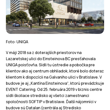
Foto: UNIQA
V máji 2018 sa z doterajších priestorov na
Lazaretskej ulici do Einsteinova BC presťahovala
UNIQA poisťovňa. Sídli tu ústredie a pobočka pre
klientov ako aj centrum obhliadok, ktoré bolo doteraz
klientom k dispozícii na Galvaniho ulici v Bratislave. V
budove je aj „Kantína Einsteinova“, ktorú prevádzkuje
EVENT Catering. Od 25. februára 2019 v biznis centre
sídli školiace stredisko aj všetci zamestnanci
spoločnosti SOFTIP v Bratislave. Ďalší nájomníci v
budove sú Datalan (centrála aj Stredisko