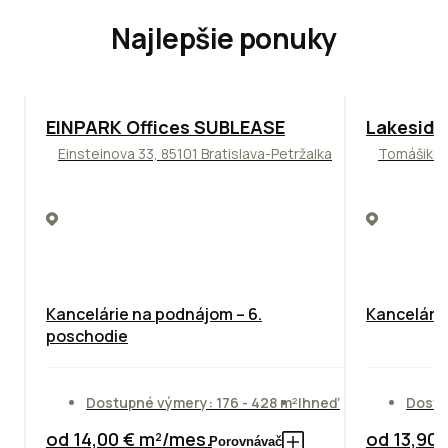
Najlepšie ponuky
TOP
ODPORÚČAME
ODPORÚČAM
EINPARK Offices SUBLEASE
Lakeside
Einsteinova 33, 85101 Bratislava-Petržalka
Tomášikova
Kancelárie na podnájom – 6.
Kancelársk
poschodie
Dostupné výmery: 176 - 428 m²
Ihneď
Dostu
od 14,00 € m²/mes.
od 13,90
Porovnávač