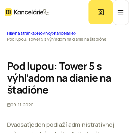
Hlavná stránka
Novinky
Kancelárie
Pod lupou: Tower 5 s výhľadom na dianie na štadióne
Ponuka kancelárií
Prieskum trhu
Pod lupou: Tower 5 s
výhľadom na dianie na
Kontakt
štadióne
09. 11. 2020
Inzerát
Dvadsaťjeden podlaží administratívnej