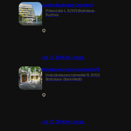
Apollo Business Center II
Prievozská 4, 82109 Bratislava-
Ružinov
od 10,90 € m²/mes.
Hviezdoslavovo námestie 15
Hviezdoslavovo námestie 15, 81102
Bratislava-Staré Mesto
od 10,00 € m²/mes.