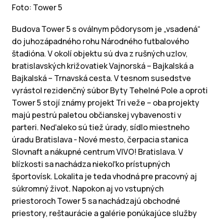
Foto: Tower 5
Budova Tower 5 s oválnym pôdorysom je „vsadená“
do juhozápadného rohu Národného futbalového
štadióna. V okolí objektu sú dva z rušných uzlov,
bratislavských križovatiek Vajnorská – Bajkalská a
Bajkalská – Trnavská cesta. V tesnom susedstve
vyrástol rezidenčný súbor Byty Tehelné Pole a oproti
Tower 5 stojí známy projekt Tri veže – oba projekty
majú pestrú paletou občianskej vybavenosti v
parteri. Neďaleko sú tiež úrady, sídlo miestneho
úradu Bratislava - Nové mesto, čerpacia stanica
Slovnaft a nákupné centrum VIVO! Bratislava. V
blízkosti sa nachádza niekoľko prístupných
športovísk. Lokalita je teda vhodná pre pracovný aj
súkromný život. Napokon aj vo vstupných
priestoroch Tower 5 sa nachádzajú obchodné
priestory, reštaurácie a galérie ponúkajúce služby