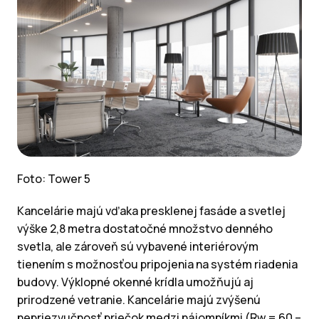
Foto: Tower 5
Kancelárie majú vďaka presklenej fasáde a svetlej
výške 2,8 metra dostatočné množstvo denného
svetla, ale zároveň sú vybavené interiérovým
tienením s možnosťou pripojenia na systém riadenia
budovy. Výklopné okenné krídla umožňujú aj
prirodzené vetranie. Kancelárie majú zvýšenú
nepriezvučnosť priečok medzi nájomníkmi (Rw = 60 –