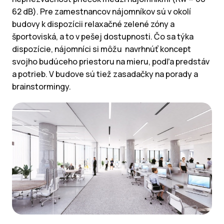
62 dB). Pre zamestnancov nájomníkov sú v okolí
budovy k dispozícii relaxačné zelené zóny a
športoviská, a to v pešej dostupnosti. Čo sa týka
dispozície, nájomníci si môžu navrhnúť koncept
svojho budúceho priestoru na mieru, podľa predstáv
a potrieb. V budove sú tiež zasadačky na porady a
brainstormingy.