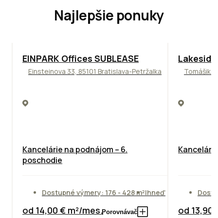
Najlepšie ponuky
TOP
ODPORÚČAME
ODPORÚČAM
EINPARK Offices SUBLEASE
Lakeside
Einsteinova 33, 85101 Bratislava-Petržalka
Tomášikova
Kancelárie na podnájom – 6.
Kancelársk
poschodie
Dostupné výmery: 176 - 428 m²
Ihneď
Dostu
od 14,00 € m²/mes.
od 13,90
Porovnávač