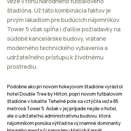
veže v rohu Národného futbalového
štadióna. Už táto kombinácia faktov je
prvým lákadlom pre budúcich nájomníkov.
Tower 5 však spĺňa i ďalšie požiadavky na
súdobé kancelárske budovy, vrátane
moderného technického vybavenia a
udržateľného prístupu k životnému
prostrediu.
Podobne ako pri novom hokejovom štadióne vyrástol
hotel Double Tree by Hilton, popri novom futbalovom
štadióne v lokalite Tehelné pole sa vztýčila veža 85
metrová Tower 5. Avšak v jej prípade nejde o hotel,
ale o udržateľnú administratívnu budovu, ktorá
nájomníkom ponúka výhľad na významné dominanty
hlavného mesta či panorámu Malých Karpát.