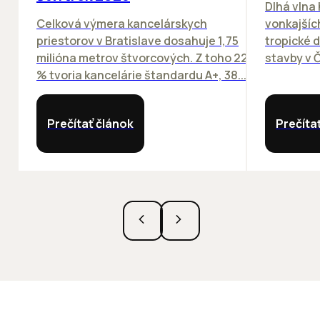
Dlhá vlna
Celková výmera kancelárskych
vonkajších
priestorov v Bratislave dosahuje 1,75
tropické dn
milióna metrov štvorcových. Z toho 22
stavby v Č
% tvoria kancelárie štandardu A+, 38...
Prečítať článok
Prečíta