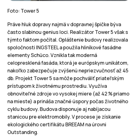
Foto: Tower 5
Práve hluk dopravy najmä v dopravnej špičke býva
často slabinou genius loci. Realizátor Tower 5 však s
týmto faktom počítal. Opláštenie budovy realizovala
spoločnosti INGSTEEL a použila hliníkové fasádne
elementy Schüco. Vznikla tak moderná
celopresklená fasáda, ktorá je európskym unikátom,
nakoľko zabezpečuje zvýšenú nepriezvučnosť až 45
db. Projekt Tower 5 sa môže pochváliť priateľským
prístupom k životnému prostrediu. Využíva
obnoviteľné zdroje vo vysokej miere (až 42 % priamo
na mieste) a prináša značné úspory počas životného
cyklu budovy. Budova disponuje aj nabíjacou
stanicou pre elektromobily. V procese je získanie
ekologického certifikátu BREEAM na úrovni
Outstanding.