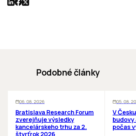
Podobné články
KANCELÁRIE
KANCELÁRIE
06. 08. 2026
05. 08. 2
Bratislava Research Forum
V Česku
zverejňuje výsledky
budovy 
kancelárskeho trhu za 2.
počas v
štvrťrok 2026