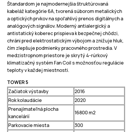
Štandardom je najmodernejšia štruktúrovaná
kabeláž kategórie 6A, tvorená súborom metalických
a optických prvkov na spoľahlivý prenos digitálnych a
analógových signálov. Moderný antialergický a
antistatický koberec prispieva k bezpečnej chôdzi,
chráni pred elektrostatickým výbojom a znižuje hluk,
čím zlepšuje podmienky pracovného prostredia. V
medzistropnom priestore je skrytý 4-rúrkový
klimatizačný systém Fan Coil s možnosťou regulácie
teploty v každej miestnosti.
TOWER 5
Začiatok výstavby
2016
Rok kolaudácie
2020
Prenajímateľná plocha
16800 m2
kancelárií
Parkovacie miesta
300