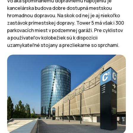
Vďaka spomínanému dopravnému napojeniu je
kancelárska budova dobre dostupná mestskou
hromadnou dopravou. Na skok od nej je aj niekoľko
zastávok prímestskej dopravy. Tower 5 má však i 300
parkovacích miest v podzemnej garáži. Pre cyklistov
a používateľov kolobežiek sú k dispozícii
uzamykateľné stojany a prezliekarne so sprchami.