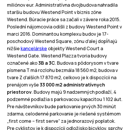
miliónov eur. Administratívna dvojbudova nahradila
staršiu budovu Westend Point v biznis zóne
Westend. Búracie práce sa začali v závere roka 2015.
Poslední nájomcovia odišli z budovy Westend Point v
marci 2016. Dominantou komplexu budov je 17-
poschodový Westend Square, zónu ďalej dopĺňajú
nižšie
kancelárske
objekty Westend Court a
Westend Gate. Westend Plazza tvoria budovy
označené ako
3B a 3C
. Budova s pôdorysom v tvare
písmena T má rozlohu bezmála 18 560 m2, budova v
tvare Z ďalších 17 870 m2, celkovo je k dispozícii na
prenájom vyše
33 000 m2 administratívnych
priestorov
. Budovy majú 9 nadzemných podlaží, 4
podzemné podlažia s parkovacou kapacitou 1 102 áut.
Pre návštevníkov bude parkovanie prvých 30 minút
zdarma, celodenné parkovanie je riešené systémom
„first come – first serve“ za jednorazový poplatok.
Pre cyklistov je k dispozícii odložisko bicyklov, sprchy