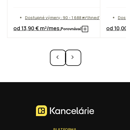
Dostupné výmery: 90 - 1 688 m²
Ihneď
Dostu
od 13,90 € m²/mes.
od 10,00
Porovnávač
PLATFORMA