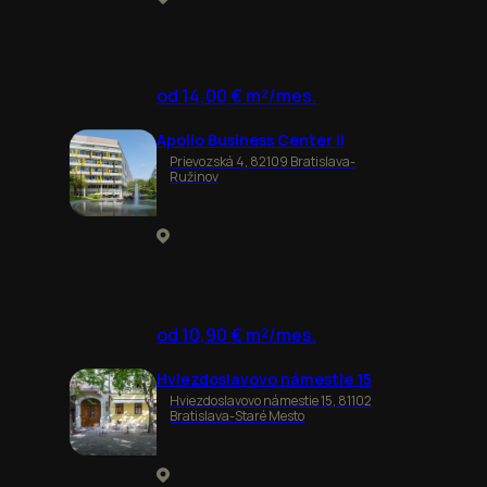
od 14,00 € m²/mes.
Apollo Business Center II
Prievozská 4, 82109 Bratislava-
Ružinov
od 10,90 € m²/mes.
Hviezdoslavovo námestie 15
Hviezdoslavovo námestie 15, 81102
Bratislava-Staré Mesto