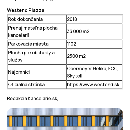
Westend Plazza
Rok dokončenia
2018
Prenajímateľná plocha
33 000 m2
kancelárií
Parkovacie miesta
1102
Plocha pre obchody a
2500 m2
služby
Obermeyer Helika, FCC,
Nájomníci
Skytoll
Oficiálna stránka
https://www.westend.sk
Redakcia Kancelarie.sk,