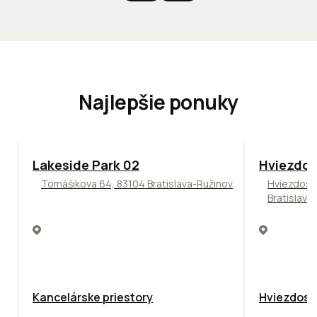
Najlepšie ponuky
ODPORÚČAME
ODPORÚČAM
Lakeside Park 02
Hviezdos
Tomášikova 64, 83104 Bratislava-Ružinov
Hviezdosl
Bratislava
Kancelárske priestory
Hviezdosla