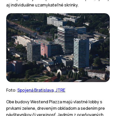
aj individuálne uzamykateľné skrinky.
Foto:
Spojená Bratislava, JTRE
Obe budovy Westend Plazza majú vlastné lobby s
prvkami zelene, dreveným obkladom a sedením pre
návštevníkov či verejnosť. Jedným z oceňovaných