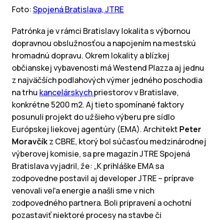
Foto:
Spojená Bratislava, JTRE
Patrónka je v rámci Bratislavy lokalita s výbornou
dopravnou obslužnosťou a napojením na mestskú
hromadnú dopravu. Okrem lokality a blízkej
občianskej vybavenosti má Westend Plazza aj jednu
z najväčších podlahových výmer jedného poschodia
na trhu
kancelárskych
priestorov v Bratislave,
konkrétne 5200 m2. Aj tieto spomínané faktory
posunuli projekt do užšieho výberu pre sídlo
Európskej liekovej agentúry (EMA). Architekt
Peter
Moravčík
z CBRE, ktorý bol súčasťou medzinárodnej
výberovej komisie, sa pre magazín JTRE Spojená
Bratislava vyjadril, že: „K prihláške EMA sa
zodpovedne postavil aj developer JTRE – príprave
venovali veľa energie a našli sme v nich
zodpovedného partnera. Boli pripravení a ochotní
pozastaviť niektoré procesy na stavbe či