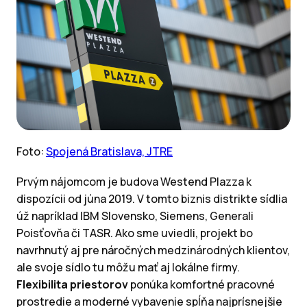
Foto:
Spojená Bratislava, JTRE
Prvým nájomcom je budova Westend Plazza k
dispozícii od júna 2019. V tomto biznis distrikte sídlia
úž napríklad IBM Slovensko, Siemens, Generali
Poisťovňa či TASR. Ako sme uviedli, projekt bo
navrhnutý aj pre náročných medzinárodných klientov,
ale svoje sídlo tu môžu mať aj lokálne firmy.
Flexibilita priestorov
ponúka komfortné pracovné
prostredie a moderné vybavenie spĺňa najprísnejšie