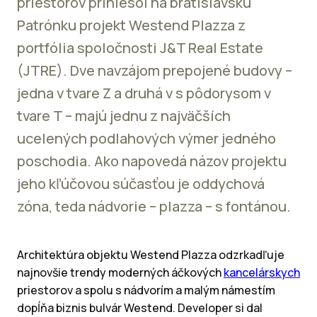
priestorov priniesol na bratislavskú
Patrónku projekt Westend Plazza z
portfólia spoločnosti J&T Real Estate
(JTRE). Dve navzájom prepojené budovy –
jedna v tvare Z a druhá v s pôdorysom v
tvare T – majú jednu z najväčších
ucelených podlahových výmer jedného
poschodia. Ako napovedá názov projektu
jeho kľúčovou súčasťou je oddychová
zóna, teda nádvorie – plazza – s fontánou.
Architektúra objektu Westend Plazza odzrkadľuje
najnovšie trendy moderných áčkových
kancelárskych
priestorov a spolu s nádvorím a malým námestím
dopĺňa biznis bulvár Westend. Developer si dal