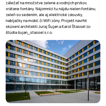
záležať na množstve zelene a vodných prvkov,
vrátane fontány. Nájomníci tu nájdu nielen fontánu,
zeleň so sedením, ale aj elektrické zásuvky,
nabíjačky na mobil, či WiFi zóny. Projekt navrhli
skúsení architekti Juraj Šujan a Karol Štassel zo
štúdia šujan_stassel s.r.o.