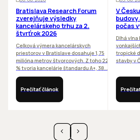
Bratislava Research Forum
V Česku
zverejňuje výsledky
budovy 
kancelárskeho trhu za 2.
počas v
štvrťrok 2026
Dlhá vlna
Celková výmera kancelárskych
vonkajších
priestorov v Bratislave dosahuje 1,75
tropické dn
milióna metrov štvorcových. Z toho 22
stavby v Č
% tvoria kancelárie štandardu A+, 38...
Prečítať článok
Prečíta