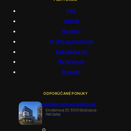
FAQ
Cenník
Novinky
Profily spoločností
Kalkulačka m²
Referencie
Kontakt
ODPORÚČANÉ PONUKY
EINPARK Offices SUBLEASE
Einsteinova 33, 85101 Bratislava-
Petržalka