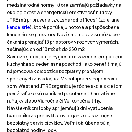
medzinárodné normy, ktoré zahŕňajú požiadavky na
ekologickosť a energetickú efektívnosť budovy.
JTRE má pripravené tzv. „
shared offices
“ (zdieľané
kancelárie
), ktoré ponúkajú hotové a prispôsobené
kancelárske priestory. Noví nájomcovia si môžu bez
čakania prenajať 18 priestorov v rôznych výmerách,
začínajúcich od 18 m2 až do 250 m2.
Samozrejmosťou je hygienické zázemie, či spoločná
kuchynka so sedením na poschodí, ako benefit majú
nájomcovia k dispozícii bezplatný prenájom
spoločných zasadačiek. V spolupráci s nájomcami
zóny Westend JTRE organizuje rôzne akcie s cieľom
pomáhať ako sú napríklad populárne Charitatívne
raňajky alebo Vianočné či Veľkonočné trhy.
Návštevníkom lobby spríjemňujú dni vystúpenia
hudobníkov a pre cyklistov organizujú raz ročne
bezplatný servis bicyklov. Veľmi obľúbené sú aj
bezplatné hodiny jogy.