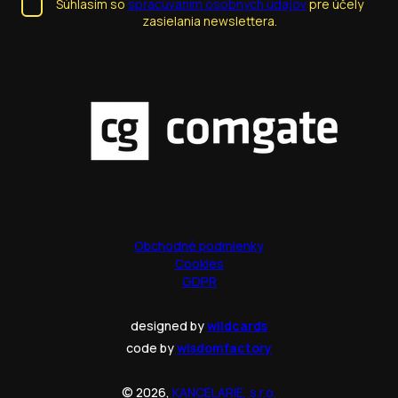
Súhlasím so
spracúvaním osobných údajov
pre účely
zasielania newslettera.
Obchodné podmienky
Cookies
GDPR
designed by
wildcards
code by
wisdomfactory
© 2026,
KANCELARIE, s.r.o.