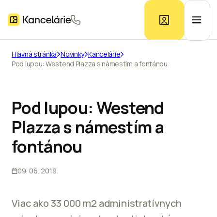
Hlavná stránka
Novinky
Kancelárie
Pod lupou: Westend Plazza s námestím a fontánou
Ponuka kancelárií
Prieskum trhu
Pod lupou: Westend
Plazza s námestím a
Kontakt
fontánou
09. 06. 2019
Inzerát
Viac ako 33 000 m2 administratívnych