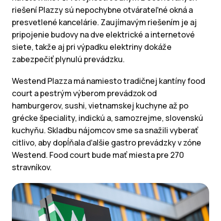
riešení Plazzy sú nepochybne otvárateľné okná a
presvetlené kancelárie. Zaujímavým riešením je aj
pripojenie budovy na dve elektrické a internetové
siete, takže aj pri výpadku elektriny dokáže
zabezpečiť plynulú prevádzku.
Westend Plazza má namiesto tradičnej kantíny food
court a pestrým výberom prevádzok od
hamburgerov, sushi, vietnamskej kuchyne až po
grécke špeciality, indickú a, samozrejme, slovenskú
kuchyňu. Skladbu nájomcov sme sa snažili vyberať
citlivo, aby dopĺňala ďalšie gastro prevádzky v zóne
Westend. Food court bude mať miesta pre 270
stravníkov.