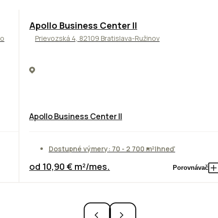
TOP
NOVINKA
ODPORÚČAME
Apollo Business Center II
to
Prievozská 4, 82109 Bratislava-Ružinov
Apollo Business Center II
Dostupné výmery: 70 - 2 700 m²
Ihneď
od 10,90 € m²/mes.
Porovnávač