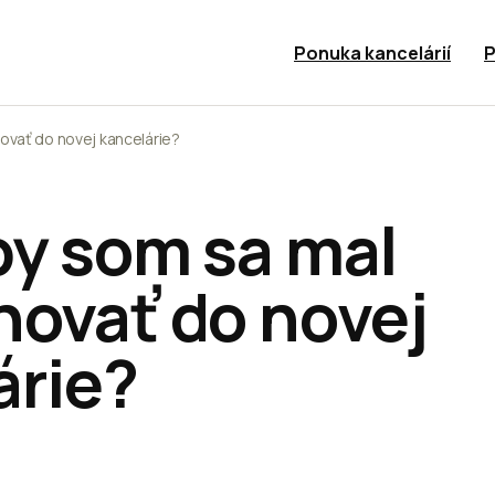
Ponuka kancelárií
P
ovať do novej kancelárie?
by som sa mal
hovať do novej
árie?