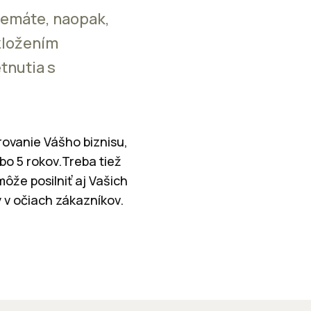
Nemáte, naopak,
zložením
tnutia s
rovanie Vášho biznisu,
bo 5 rokov.Treba tiež
môže posilniť aj Vašich
 v očiach zákazníkov.