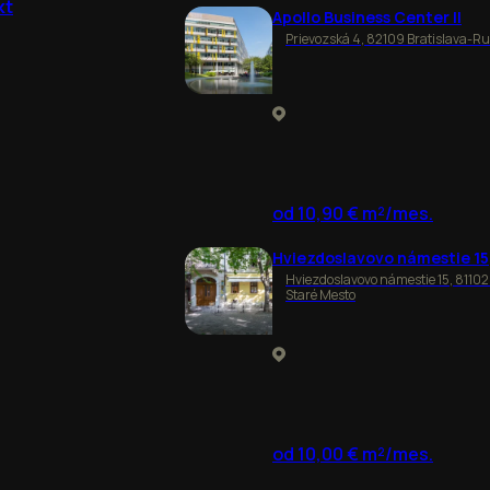
kt
Apollo Business Center II
Prievozská 4, 82109 Bratislava-R
od 10,90 € m²/mes.
Hviezdoslavovo námestie 15
Hviezdoslavovo námestie 15, 81102
Staré Mesto
od 10,00 € m²/mes.