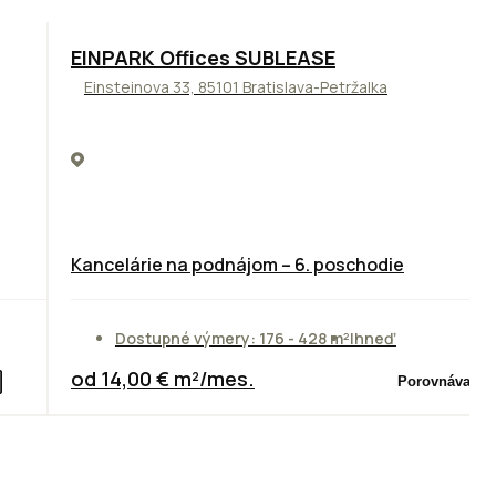
TOP
ODPORÚČAME
EINPARK Offices SUBLEASE
Einsteinova 33, 85101 Bratislava-Petržalka
Kancelárie na podnájom – 6. poschodie
Dostupné výmery: 176 - 428 m²
Ihneď
od 14,00 € m²/mes.
Porovnávač