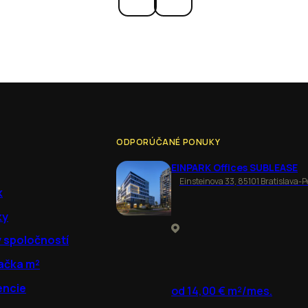
ODPORÚČANÉ PONUKY
EINPARK Offices SUBLEASE
Einsteinova 33, 85101 Bratislava-P
k
ky
y spoločností
ačka m²
encie
od 14,00 € m²/mes.