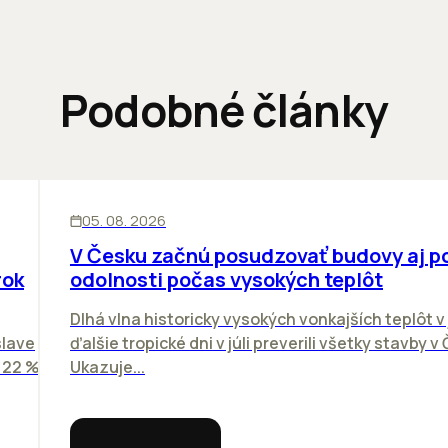
Podobné články
KANCELÁRIE
05. 08. 2026
V Česku začnú posudzovať budovy aj p
rok
odolnosti počas vysokých teplôt
Dlhá vlna historicky vysokých vonkajších teplôt v 
slave
ďalšie tropické dni v júli preverili všetky stavby v
o 22 %
Ukazuje...