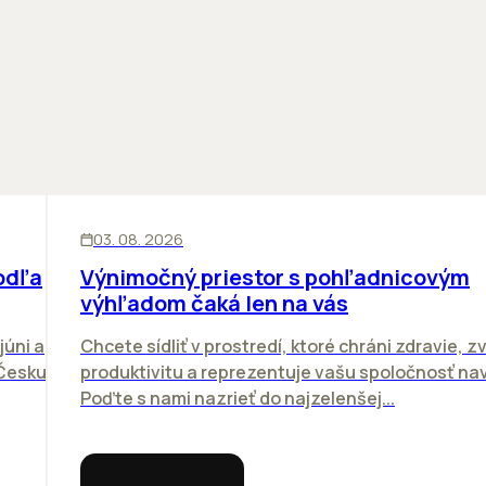
KANCELÁRIE
03. 08. 2026
odľa
Výnimočný priestor s pohľadnicovým
výhľadom čaká len na vás
júni a
Chcete sídliť v prostredí, ktoré chráni zdravie, z
 Česku.
produktivitu a reprezentuje vašu spoločnosť n
Poďte s nami nazrieť do najzelenšej...