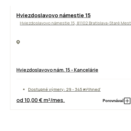
ODPORÚČAME
Hviezdoslavovo námestie 15
Hviezdoslavovo námestie 15, 81102 Bratislava-Staré Mes
Hviezdoslavovo nám. 15 - Kancelárie
Dostupné výmery: 29 - 345 m²
Ihneď
od 10,00 € m²/mes.
Porovnávač