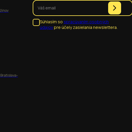
užinov
Súhlasím so
spracúvaním osobných
údajov
pre účely zasielania newslettera.
 Bratislava-