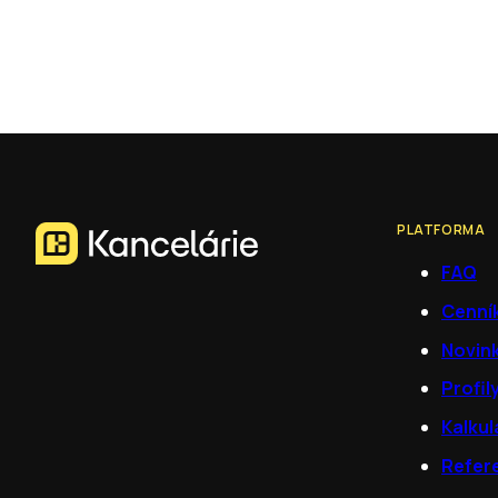
PLATFORMA
FAQ
Cenní
Novin
Profil
Kalkul
Refer