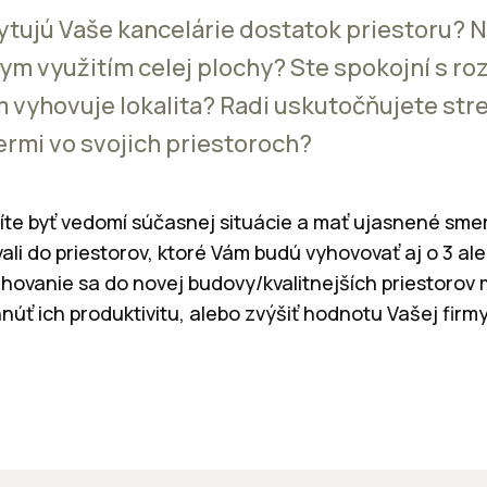
ytujú Vaše kancelárie dostatok priestoru? 
ym využitím celej plochy? Ste spokojní s ro
m vyhovuje lokalita? Radi uskutočňujete stre
rmi vo svojich priestoroch?
íte byť vedomí súčasnej situácie a mať ujasnené sme
ali do priestorov, ktoré Vám budú vyhovovať aj o 3 ale
ahovanie sa do novej budovy/kvalit­nejších priestorov 
úť ich produktivitu, alebo zvýšiť hodnotu Vašej firmy