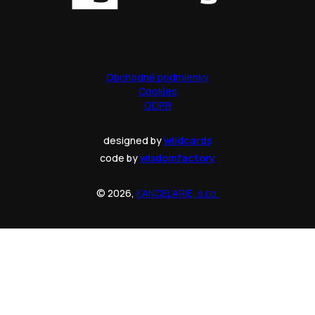
Obchodné podmienky
Cookies
GDPR
designed by
wildcards
code by
wisdomfactory
© 2026,
KANCELARIE, s.r.o.