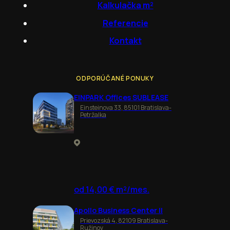
Kalkulačka m²
Referencie
Kontakt
ODPORÚČANÉ PONUKY
EINPARK Offices SUBLEASE
Einsteinova 33, 85101 Bratislava-
Petržalka
od 14,00 € m²/mes.
Apollo Business Center II
Prievozská 4, 82109 Bratislava-
Ružinov