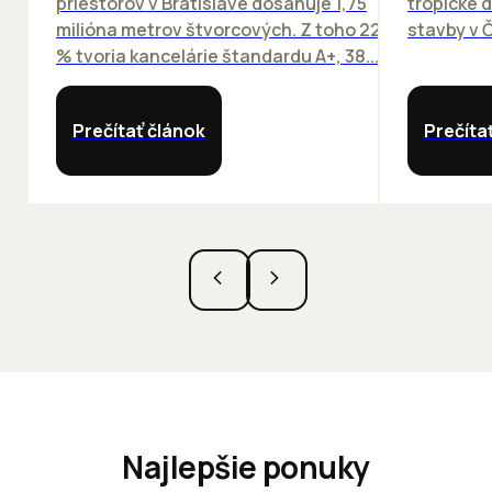
priestorov v Bratislave dosahuje 1,75
tropické dn
milióna metrov štvorcových. Z toho 22
stavby v Č
% tvoria kancelárie štandardu A+, 38...
Prečítať článok
Prečíta
Najlepšie ponuky