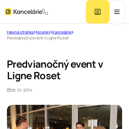
Hlavná stránka
Novinky
Kancelárie
Predvianočný event v Ligne Roset
Ponuka kancelárií
Prieskum trhu
Predvianočný event v
Ligne Roset
Kontakt
06. 01. 2014
Inzerát