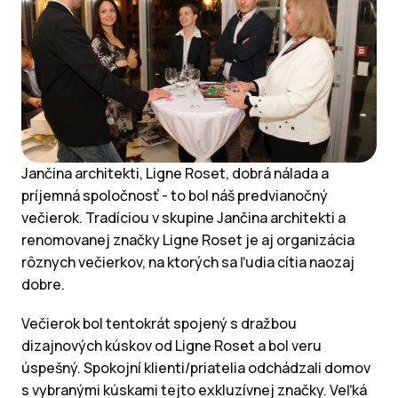
Jančina architekti, Ligne Roset, dobrá nálada a
príjemná spoločnosť - to bol náš predvianočný
večierok. Tradíciou v skupine Jančina architekti a
renomovanej značky Ligne Roset je aj organizácia
rôznych večierkov, na ktorých sa ľudia cítia naozaj
dobre.
Večierok bol tentokrát spojený s dražbou
dizajnových kúskov od Ligne Roset a bol veru
úspešný. Spokojní klienti/priatelia odchádzali domov
s vybranými kúskami tejto exkluzívnej značky. Veľká