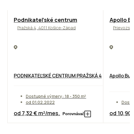
ODPORÚČAME
TOP
NOVIN
Podnikateľské centrum
Apollo Bu
Pražská 4, 4011 Košice-Západ
Prievozská
PODNIKATEĽSKÉ CENTRUM PRAŽSKÁ 4
Apollo Bus
Dostupné výmery: 18 - 350 m²
od 01.02.2022
Dostu
od 7,32 € m²/mes.
od 10,90
Porovnávač