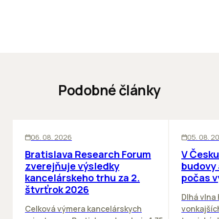
Podobné články
KANCELÁRIE
KANCELÁRIE
06. 08. 2026
05. 08. 2
Bratislava Research Forum
V Česku
zverejňuje výsledky
budovy 
kancelárskeho trhu za 2.
počas v
štvrťrok 2026
Dlhá vlna
Celková výmera kancelárskych
vonkajších