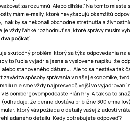
ažovať za rozumnú. Alebo dlhšie.” Na tomto mieste s
 pošty mám e-maily, ktoré nevyžadujú okamžitú odpov
, inak by sa nekonali obchodné stretnutia a živnostní
e je vždy ľahké rozhodnúť sa, ktoré správy musím vyb
 dva počkať.
huje skutočný problém, ktorý sa týka odpovedania na 
dy to ľudia vyjadria jasne a vyslovene napíšu, že o
 alebo stanoveného dátumu. Ale to sa nestáva tak ča
t zavádza spôsoby správania v našej ekonomike, tvr
 e-mailu nie sme vždy najpresvedčivejší vo vyjadrovaní 
 v Bloombergovompodcaste Plán hry. A tak sa to snaži
l (odhaduje, že denne dostáva približne 300 e-mailov
ulár, ktorý vás požiada o detaily vašej žiadosti vrá
prehliadaného detailu: Kedy potrebujete odpoveď?