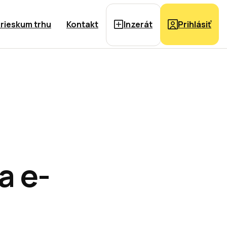
rieskum trhu
Kontakt
Inzerát
Prihlásiť
a e-