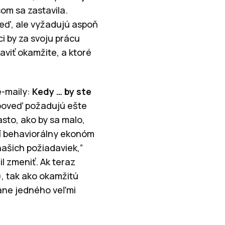
om sa zastavila.
eď, ale vyžadujú aspoň
ci by za svoju prácu
aviť okamžite, a ktoré
e-maily:
Kedy … by ste
dpoveď požadujú ešte
sto, ako by sa malo,
dí behaviorálny ekonóm
našich požiadaviek,”
l zmeniť. Ak teraz
), tak ako okamžitú
tane jedného veľmi