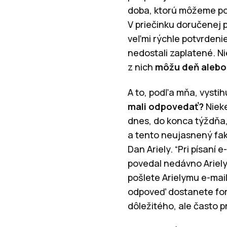
doba, ktorú môžeme pov
V priečinku doručenej
veľmi rýchle potvrdenie
nedostali zaplatené. Ni
z nich
môžu deň alebo
A to, podľa mňa, vysti
mali odpovedať?
Nieke
dnes, do konca týždňa,
a tento neujasnený fak
Dan Ariely. “Pri písaní
povedal nedávno Ariely
pošlete Arielymu e-mai
odpoveď dostanete form
dôležitého, ale často 