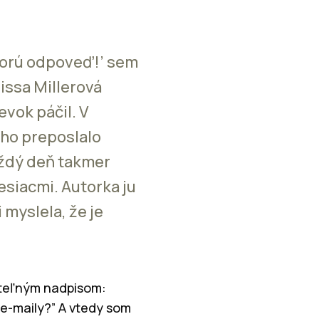
korú odpoveď!’ sem
issa Millerová
evok páčil. V
 ho preposlalo
aždý deň takmer
esiacmi. Autorka ju
 myslela, že je
teľným nadpisom:
 e-maily?” A vtedy som