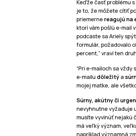
Keďže časť problému s
je to, že môžete cítiť
priemerne
reagujú na 
ktorí vám pošlú e-mai
podcaste sa Ariely spýta
formulár, požadovalo o
percent,” vraví ten dru
“Pri e-mailoch sa vždy
e-mailu
dôležitý
a
súr
mojej matke, ale všetko,
Súrny, akútny či urge
nevyhnutne vyžaduje us
musíte vyvinúť nejakú 
má veľký význam, veľkú
napríklad
významná zm