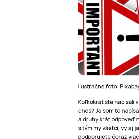
Ilustračné foto: Pixab
Koľkokrát ste napísali
dnes? Ja som to napísa
a druhý krát odpoveď n
s tým my všetci, vy aj j
podporujete čoraz viac