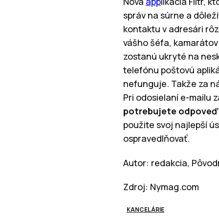
Nová
app
likácia Filtr,
správ na súrne a dôlež
kontaktu v adresári rôz
vášho šéfa, kamarátov 
zostanú ukryté na nesk
telefónu poštovú apliká
nefunguje. Takže za nás
Pri odosielaní e-mailu z
potrebujete odpoveď
použite svoj najlepší ú
ospravedlňovať.
Autor: redakcia, Pôvod
Zdroj: Nymag.com
KANCELÁRIE