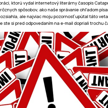
 práci, ktorú vydal internetový literárny časopis Catap
a rôznych spôsobov, ako naše správanie ohľadom písa
 rozsiahla, ale najviac moju pozornosť upútal táto vet
e ste si pred odpovedaním na e-mail dopriali trochu č