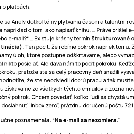
 o platbách.
sa Ariely dotkol témy plytvania časom a talentmi ro
e napríklad o tom, ako napísať knihu. … Práve prišiel e
bo e-mail?“ … Existuje krásny termín
štruktúrované 
tinácia).
Ten pocit, že robíme pokrok napriek tomu, 
namy úloh, ktoré postupne odškrtávame, alebo vymaz
 nikto posielať. Ale dáva nám to pocit pokroku. Keďž
okroku, pretože ste sa celý pracovný deň snažili vysv
hodnotíte, že ste neodviedli dobrú prácu a tak musíte
ku získavame zo všetkých týchto e-mailov a zoznamov
utočný pokrok. Chcem povedať, koľko ľudí sa chystá um
 dosiahnuť "inbox zero", prázdnu doručenú poštu 721 d
tručne poznamenala:
“Na e-mail sa nezomiera.”