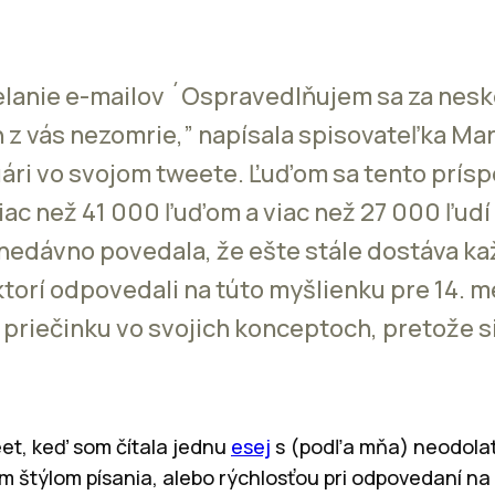
elanie e-mailov ´Ospravedlňujem sa za nes
n z vás nezomrie,” napísala spisovateľka Mar
uári vo svojom tweete. Ľuďom sa tento prísp
viac než 41 000 ľuďom a viac než 27 000 ľudí
i nedávno povedala, že ešte stále dostáva k
ktorí odpovedali na túto myšlienku pre 14. m
priečinku vo svojich konceptoch, pretože si
et, keď som čítala jednu
esej
s (podľa mňa) neodola
m štýlom písania, alebo rýchlosťou pri odpovedaní na