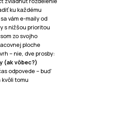
cť zvládnuť rozdelenie
radiť ku každému
 sa vám e-maily od
 s nižšou prioritou
 som zo svojho
pracovnej ploche
vrh – nie, dve prosby:
y (ak vôbec?)
 čas odpovede – buď
 kvôli tomu