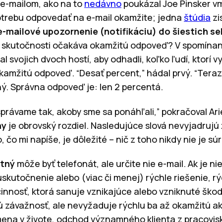
 e-mailom, ako na to
nedávno
poukázal Joe Pinsker v
 potrebu odpovedať na e-mail okamžite; jedna
štúdia
zi
e-mailové upozornenie (notifikáciu) do šiestich s
l v skutočnosti očakáva okamžitú odpoveď? V spomí
l svojich dvoch hostí, aby odhadli, koľko ľudí, ktorí vy
kamžitú odpoveď. “Desať percent,” hádal prvý. “Teraz
hý. Správna odpoveď je: len 2 percentá.
 správame tak, akoby sme sa ponáhľali,” pokračoval Ar
ny
je obrovský rozdiel. Nasledujúce slová nevyjadrujú
 čo mi napíše, je dôležité – nič z toho nikdy nie je súr
ntný
môže byť telefonát, ale určite nie e-mail. Ak je ni
kutočnenie alebo (viac či menej) rýchle riešenie, rý
činnosť, ktorá sanuje vznikajúce alebo vzniknuté ško
 závažnosť, ale nevyžaduje rýchlu ba až okamžitú akt
ena v živote
, odchod významného klienta z pracovisk