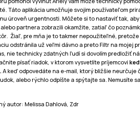
 ktorú pomohol vyvinúť Ariely vám môže technicky pomô
ité. Táto aplikácia umožňuje svojim používateľom pri
nu úroveň urgentnosti. Môžete si to nastaviť tak, aby
alebo partnera zobrazili okamžite, zatiaľ čo poznámky
ôr. Žiaľ, pre mňa je to takmer nepoužiteľné, pretože
ciu odstránila už veľmi dávno a preto Filtr na mojej 
, nie technicky zdatných ľudí si dovolím predložiť ná
ačnite písať riadok, v ktorom vysvetlíte príjemcovi
ked
.
A keď odpovedáte na e-mail, ktorý bližšie neurčuje
sudok, alebo rýchlo odpíšte a spýtajte sa. Nemusíte sa
ný autor: Melissa Dahlová, Zdr