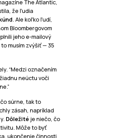
magazíne The Atlantic,
stila, že ľudia
ekúnd
. Ale koľko ľudí,
nanom Bloombergovom
plnili jeho e-mailový
 to musím zvýšiť — 35
iely. “Medzi označením
 žiadnu neúctu voči
ne.”
ečo súrne, tak to
chly zásah, napríklad
dy.
Dôležité
je niečo, čo
ivitu. Môže to byť
a, ukončenie činnosti