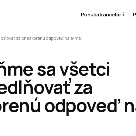
Ponuka kancelárií
P
edlňovať za oneskorenú odpoveď na e-mail
ňme sa všetci
edlňovať za
renú odpoveď n