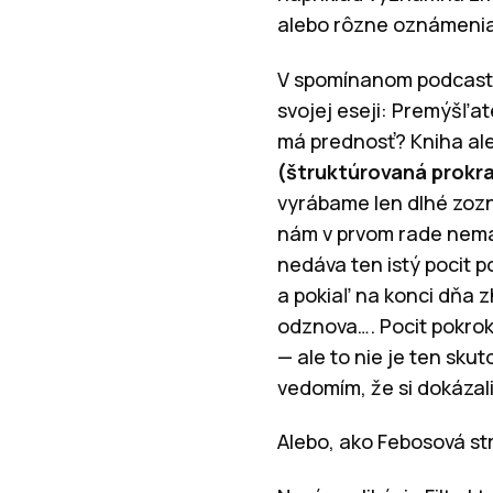
alebo rôzne oznámenia
V spomínanom podcaste 
svojej eseji: Premýšľat
má prednosť? Kniha ale
(štruktúrovaná prokra
vyrábame len dlhé zoz
nám v prvom rade nemal
nedáva ten istý pocit p
a pokiaľ na konci dňa z
odznova…. Pocit pokro
— ale to nie je ten sk
vedomím, že si dokázali
Alebo, ako Febosová s