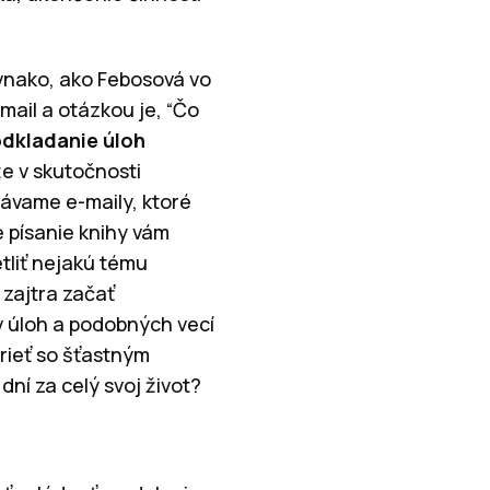
vnako, ako Febosová vo
-mail a otázkou je, “Čo
odkladanie úloh
že v skutočnosti
ávame e-maily, ktoré
e písanie knihy vám
etliť nejakú tému
 zajtra začať
 úloh a podobných vecí
rieť so šťastným
ní za celý svoj život?