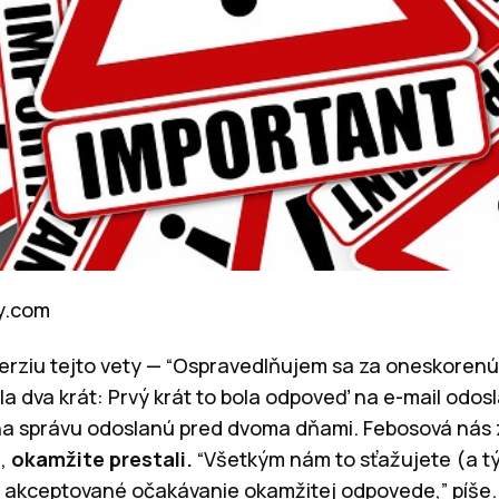
ay.com
 verziu tejto vety — “Ospravedlňujem sa za oneskoren
la dva krát: Prvý krát to bola odpoveď na e-mail odos
a správu odoslanú pred dvoma dňami. Febosová nás z
a,
okamžite prestali.
“Všetkým nám to sťažujete (a tý
 akceptované očakávanie okamžitej odpovede,” píše. 