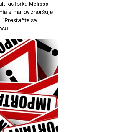
ult, autorka
Melissa
nia e-mailov zhoršuje
a: “Prestaňte sa
asu.”