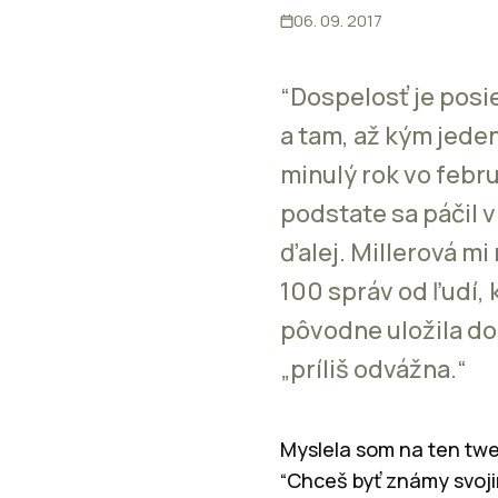
06. 09. 2017
“Dospelosť je posi
a tam, až kým jede
minulý rok vo febr
podstate sa páčil 
ďalej. Millerová m
100 správ od ľudí, 
pôvodne uložila do 
„príliš odvážna.“
Myslela som na ten twe
“Chceš byť známy svoji