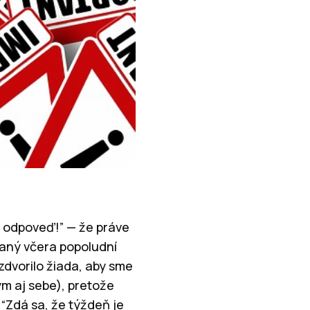
ú odpoveď!” — že práve
laný včera popoludní
dvorilo žiada, aby sme
m aj sebe), pretože
“Zdá sa, že týždeň je