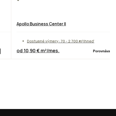
Apollo Business Center II
Dostupné výmery: 70 - 2 700 m²
Ihneď
od 10,90 € m²/mes.
Porovnávač