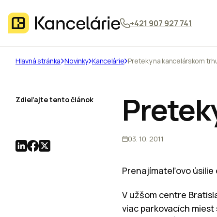
+421 907 927 741
Hlavná stránka
Novinky
Kancelárie
Preteky na kancelárskom trh
Pretek
Zdieľajte tento článok
03. 10. 2011
Prenajímateľovo úsilie
V užšom centre Bratisl
viac parkovacích miest