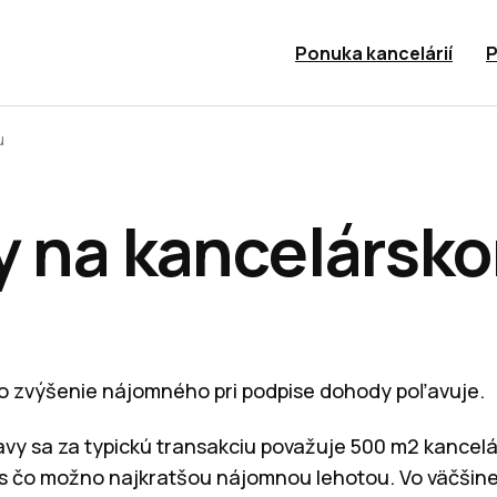
Ponuka kancelárií
P
u
y na kancelársk
 o zvýšenie nájomného pri podpise dohody poľavuje.
avy sa za typickú transakciu považuje 500 m2 kancelá
 s čo možno najkratšou nájomnou lehotou. Vo väčšine 