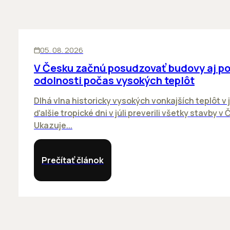
KANCELÁRIE
05. 08. 2026
V Česku začnú posudzovať budovy aj p
odolnosti počas vysokých teplôt
Dlhá vlna historicky vysokých vonkajších teplôt v j
ďalšie tropické dni v júli preverili všetky stavby v 
Ukazuje...
Prečítať článok