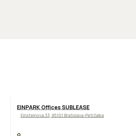
TOP
ODPORÚČAME
EINPARK Offices SUBLEASE
Einsteinova 33, 85101 Bratislava-Petržalka