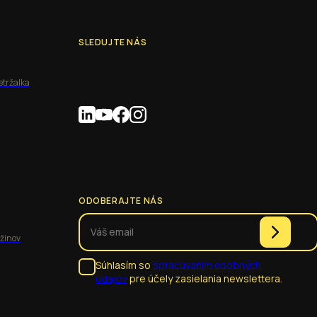
SLEDUJTE NÁS
etržalka
ODOBERAJTE NÁS
užinov
Súhlasím so
spracúvaním osobných
údajov
pre účely zasielania newslettera.