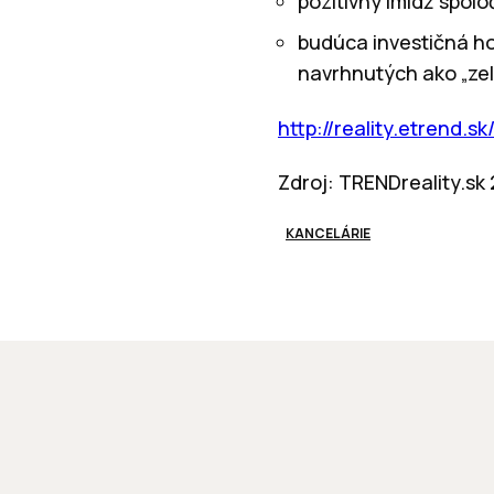
pozitívny imidž spolo
budúca investičná h
navrhnutých ako „ze
http://reality.etrend.s
Zdroj: TRENDreality.sk
KANCELÁRIE