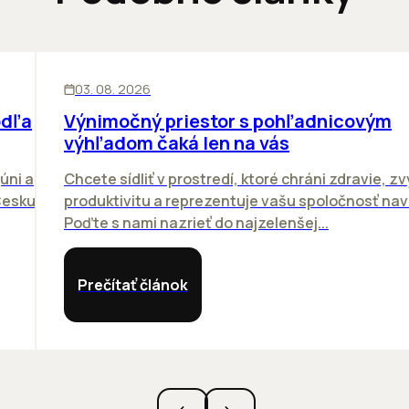
KANCELÁRIE
03. 08. 2026
odľa
Výnimočný priestor s pohľadnicovým
výhľadom čaká len na vás
úni a
Chcete sídliť v prostredí, ktoré chráni zdravie, z
Česku.
produktivitu a reprezentuje vašu spoločnosť na
Poďte s nami nazrieť do najzelenšej...
Prečítať článok