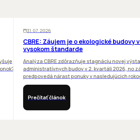
KANCELÁRIE
31. 07. 2026
CBRE: Záujem je o ekologické budovy 
vysokom štandarde
vyšuje
Analýza CBRE zdôrazňuje stagnáciu novej výst
vonok?
administratívnych budov v 2. kvartáli 2026, no 
predpovedá nárast ponuky v nasledujúcich rokoc
Prečítať článok