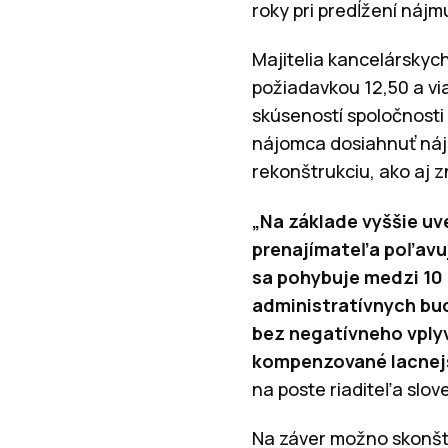
roky pri predĺžení nájm
Majitelia kancelárskych
požiadavkou 12,50 a vi
skúseností spoločnosti
nájomca dosiahnuť náj
rekonštrukciu, ako aj
„Na základe vyššie uv
prenajímateľa poľavuj
sa pohybuje medzi 10 
administratívnych bu
bez negatívneho vplyv
kompenzované lacnej
na poste riaditeľa slov
Na záver možno skonšt