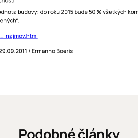
čnosti
odnota budovy: do roku 2015 bude 50 % všetkých ko
lených“.
k/…-najmov.html
 29.09.2011 / Ermanno Boeris
Podobné články