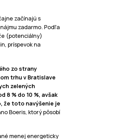
čajne začínajú s
c nájmu zadarmo. Podľa
že (potenciálny)
n, príspevok na
ého zo strany
om trhu v Bratislave
nych zelených
d 8 % do 10 %, avšak
 že toto navýšenie je
no Boeris, ktorý pôsobí
ané menej energeticky