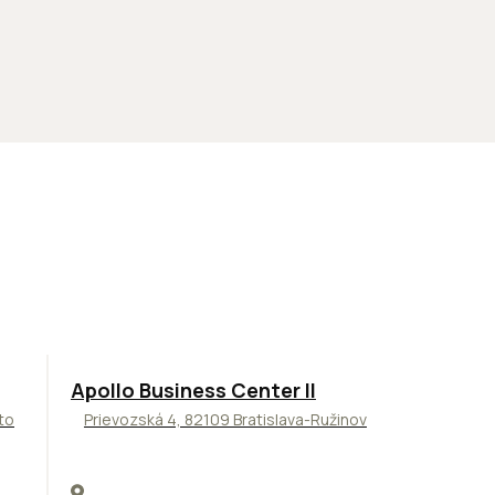
TOP
NOVINKA
ODPORÚČAME
Apollo Business Center II
to
Prievozská 4, 82109 Bratislava-Ružinov