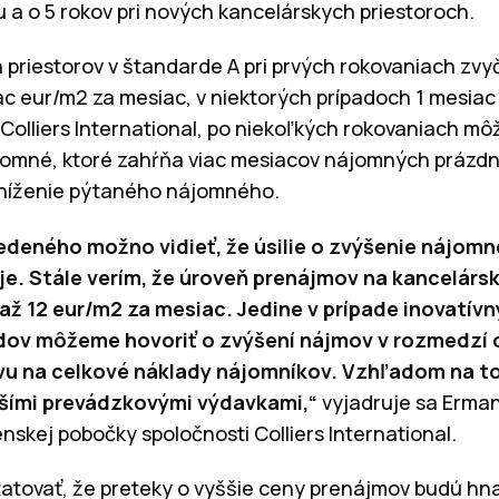
u a o 5 rokov pri nových kancelárskych priestoroch.
 priestorov v štandarde A pri prvých rokovaniach zvy
ac eur/m2 za mesiac, v niektorých prípadoch 1 mesia
 Colliers International, po niekoľkých rokovaniach mô
omné, ktoré zahŕňa viac mesiacov nájomných prázdni
 zníženie pýtaného nájomného.
edeného možno vidieť, že úsilie o zvýšenie nájomn
e. Stále verím, že úroveň prenájmov na kancelársk
až 12 eur/m2 za mesiac. Jedine v prípade inovatív
dov môžeme hovoriť o zvýšení nájmov v rozmedzí o
u na celkové náklady nájomníkov. Vzhľadom na to,
šími prevádzkovými výdavkami,“
vyjadruje sa Erman
enskej pobočky spoločnosti Colliers International.
atovať, že preteky o vyššie ceny prenájmov budú hn