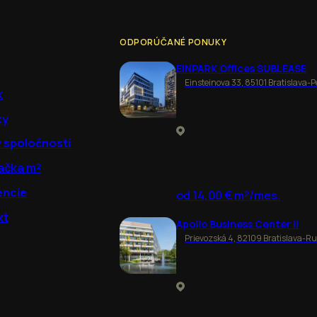
ODPORÚČANÉ PONUKY
EINPARK Offices SUBLEASE
Einsteinova 33, 85101 Bratislava-P
k
ky
y spoločností
ačka m²
encie
od 14,00 € m²/mes.
kt
Apollo Business Center II
Prievozská 4, 82109 Bratislava-R