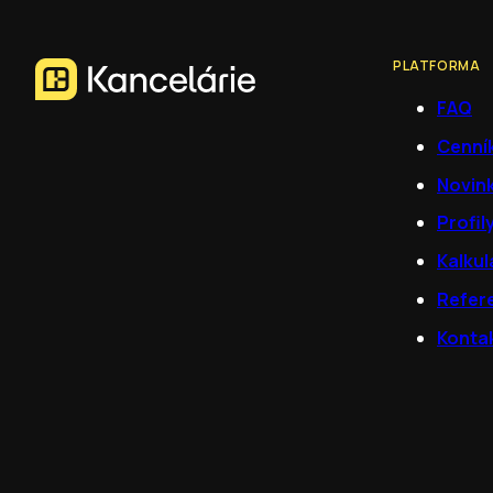
PLATFORMA
FAQ
Cenní
Novin
Profil
Kalkul
Refer
Konta