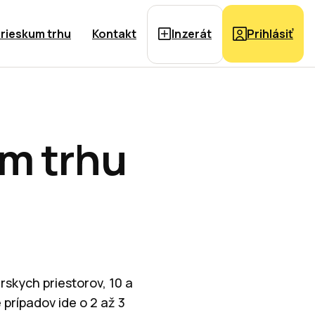
rieskum trhu
Kontakt
Inzerát
Prihlásiť
om trhu
rskych priestorov, 10 a
prípadov ide o 2 až 3