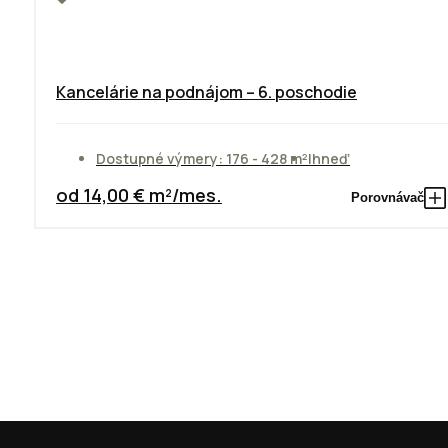
Kancelárie na podnájom – 6. poschodie
Dostupné výmery: 176 - 428 m²
Ihneď
od 14,00 € m²/mes.
Porovnávač