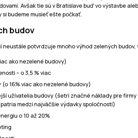
ovami. Avšak tie sú v Bratislave buď vo výstavbe ale
 si budeme musieť ešte počkať.
ch budov
ií neustále potvrdzuje mnoho výhod zelených budov, 
viac ako nezelené budovy)
nosti – o 3,5 % viac
y (o 16% viac ako nezelené budovy)
ejší užívatelia budovy (šetrí značné náklady pre fir
é patria medzi najväčšie výdavky spoločností)
energiu o 10 až 20%
eting