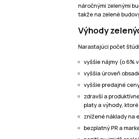
náročnými zelenými bud
takže na zelené budovy
Výhody zelený
Narastajúci počet štúd
vyššie nájmy (o 6% 
vyššia úroveň obsade
vyššie predajné cen
zdravší a produktívn
platy a výhody, ktor
znížené náklady na 
bezplatný PR a mark