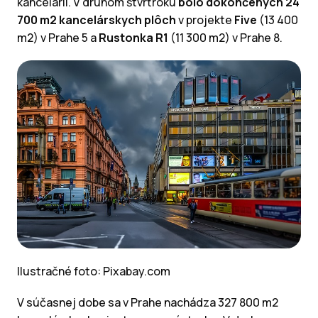
kancelárií. V druhom štvrťroku
bolo dokončených 24
700 m2 kancelárskych plôch
v projekte
Five
(13 400
m2) v Prahe 5 a
Rustonka R1
(11 300 m2) v Prahe 8.
Ilustračné foto: Pixabay.com
V súčasnej dobe sa v Prahe nachádza 327 800 m2