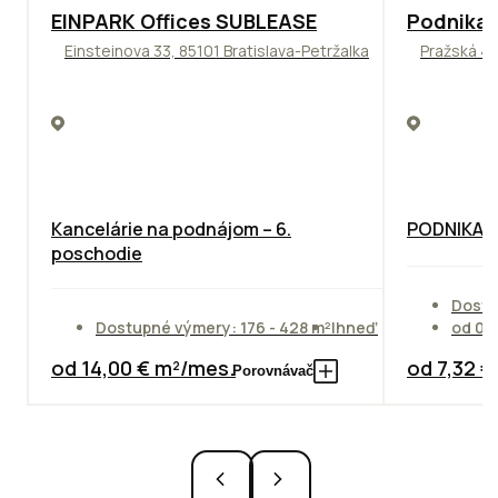
TOP
ODPORÚČAME
ODPORÚČAM
EINPARK Offices SUBLEASE
Podnikat
Einsteinova 33, 85101 Bratislava-Petržalka
Pražská 4,
Kancelárie na podnájom – 6.
PODNIKAT
poschodie
Dostu
Dostupné výmery: 176 - 428 m²
Ihneď
od 01
od 14,00 € m²/mes.
od 7,32 
Porovnávač