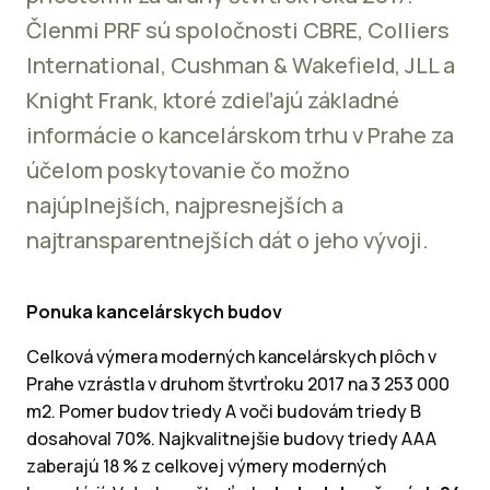
Členmi PRF sú spoločnosti CBRE, Colliers
International, Cushman & Wakefield, JLL a
Knight Frank, ktoré zdieľajú základné
informácie o kancelárskom trhu v Prahe za
účelom poskytovanie čo možno
najúplnejších, najpresnejších a
najtransparentnejších dát o jeho vývoji.
Ponuka kancelárskych budov
Celková výmera moderných kancelárskych plôch v
Prahe vzrástla v druhom štvrťroku 2017 na 3 253 000
m2. Pomer budov triedy A voči budovám triedy B
dosahoval 70%. Najkvalitnejšie budovy triedy AAA
zaberajú 18 % z celkovej výmery moderných