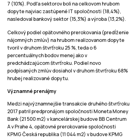
7 (10%). Podľa sektorov boli na celkovom hrubom
dopyte najviac zastúpené IT spoločnosti (18,4%),
nasledoval bankový sektor (15,3%) a výroba (13,2%).
Celkový podiel opätovného prerokovania (predĺženie
nájomných zmlúv) na hrubom realizovanom dopyte
tvoril v druhom štvrťroku 25 %, teda o 6
percentuálnych bodov menej ako v
predchádzajúcom štvrťroku. Podiel novo
podpísaných zmlúv dosiahol v druhom štvrťroku 68%
hrubej realizované dopytu.
Významné prenájmy
Medzi najvýznamnejšie transakcie druhého štvrťroku
2017 patril predpronájom spoločnosti Moneta Money
Bank (21 500 m2) v kancelárskej budove BB Centrum
A v Prahe 4, opätovné prerokovanie spoločnosti
KPMG Česká republika (11 044 m2) v budove KPMG