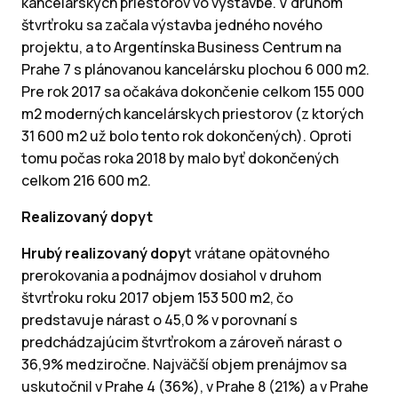
kancelárskych priestorov vo výstavbe. V druhom
štvrťroku sa začala výstavba jedného nového
projektu, a to Argentínska Business Centrum na
Prahe 7 s plánovanou kancelársku plochou 6 000 m2.
Pre rok 2017 sa očakáva dokončenie celkom 155 000
m2 moderných kancelárskych priestorov (z ktorých
31 600 m2 už bolo tento rok dokončených). Oproti
tomu počas roka 2018 by malo byť dokončených
celkom 216 600 m2.
Realizovaný dopyt
Hrubý realizovaný dopy
t vrátane opätovného
prerokovania a podnájmov dosiahol v druhom
štvrťroku roku 2017 objem 153 500 m2, čo
predstavuje nárast o 45,0 % v porovnaní s
predchádzajúcim štvrťrokom a zároveň nárast o
36,9% medziročne. Najväčší objem prenájmov sa
uskutočnil v Prahe 4 (36%), v Prahe 8 (21%) a v Prahe