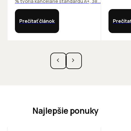
% tvoria kancelárie štandardu A+, 38...
Prečítať článok
Prečíta
Najlepšie ponuky