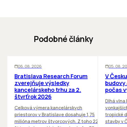
Podobné články
KANCELÁRIE
KANCELÁRIE
06. 08. 2026
05. 08. 2
Bratislava Research Forum
V Česku
zverejňuje výsledky
budovy 
kancelárskeho trhu za 2.
počas v
štvrťrok 2026
Dlhá vlna
Celková výmera kancelárskych
vonkajších
priestorov v Bratislave dosahuje 1,75
tropické dn
milióna metrov štvorcových. Z toho 22
stavby v Č