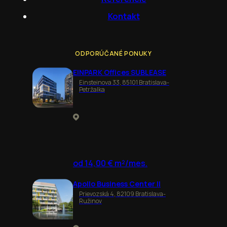
Kontakt
ODPORÚČANÉ PONUKY
EINPARK Offices SUBLEASE
Einsteinova 33, 85101 Bratislava-
Petržalka
od 14,00 € m²/mes.
Apollo Business Center II
Prievozská 4, 82109 Bratislava-
Ružinov