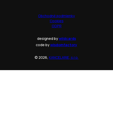
Obchodné podmienky
Cookies
GDPR
designed by
wildcards
code by
wisdomfactory
© 2026,
KANCELARIE, s.r.o.