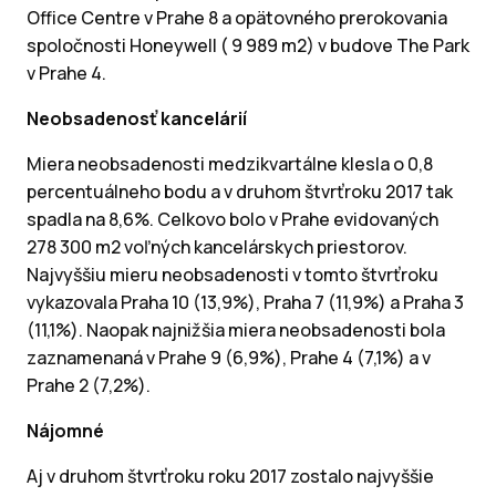
Office Centre v Prahe 8 a opätovného prerokovania
spoločnosti Honeywell ( 9 989 m2) v budove The Park
v Prahe 4.
Neobsadenosť kancelárií
Miera neobsadenosti medzikvartálne klesla o 0,8
percentuálneho bodu a v druhom štvrťroku 2017 tak
spadla na 8,6%. Celkovo bolo v Prahe evidovaných
278 300 m2 voľných kancelárskych priestorov.
Najvyššiu mieru neobsadenosti v tomto štvrťroku
vykazovala Praha 10 (13,9%), Praha 7 (11,9%) a Praha 3
(11,1%). Naopak najnižšia miera neobsadenosti bola
zaznamenaná v Prahe 9 (6,9%), Prahe 4 (7,1%) a v
Prahe 2 (7,2%).
Nájomné
Aj v druhom štvrťroku roku 2017 zostalo najvyššie