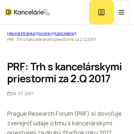
Hlavná stránka
Novinky
Kancelárie
PRF: Trh s kancelárskymi priestormi za 2.Q 2017
Ponuka kancelárií
Prieskum trhu
PRF: Trh s kancelárskymi
priestormi za 2.Q 2017
Kontakt
28. 07. 2017
Inzerát
Prague Research Forum (PRF) si dovoľuje
zverejniť údaje o trhu s kancelárskymi
priestormi za druhý štvrťrok roku 2017.