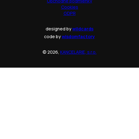
Obchodné podmienky
Cookies
GDPR
designed by
wildcards
code by
wisdomfactory
© 2026,
KANCELARIE, s.r.o.