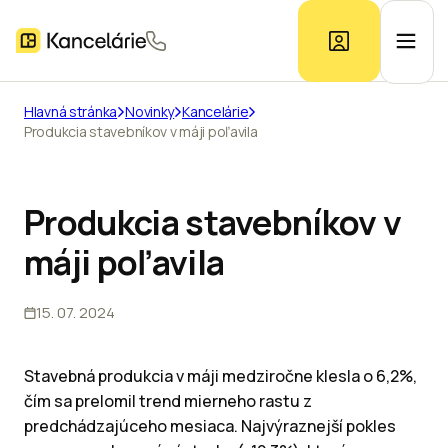
Hlavná stránka
Novinky
Kancelárie
Produkcia stavebníkov v máji poľavila
Ponuka kancelárií
Prieskum trhu
Produkcia stavebníkov v
máji poľavila
Kontakt
15. 07. 2024
Inzerát
Stavebná produkcia v máji medziročne klesla o 6,2%,
čím sa prelomil trend mierneho rastu z
predchádzajúceho mesiaca. Najvýraznejší pokles