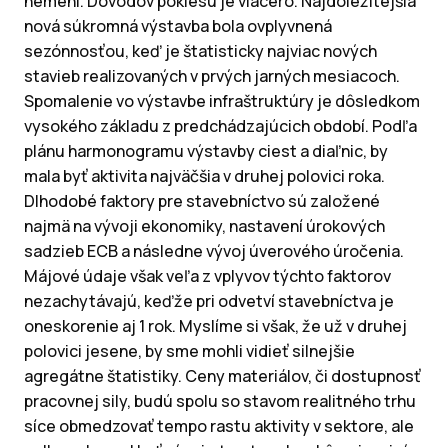
nemení. Dôvodov poklesu je viacero. Najdôležitejšia
nová súkromná výstavba bola ovplyvnená
sezónnosťou, keď je štatisticky najviac nových
stavieb realizovaných v prvých jarných mesiacoch.
Spomalenie vo výstavbe infraštruktúry je dôsledkom
vysokého základu z predchádzajúcich období. Podľa
plánu harmonogramu výstavby ciest a diaľnic, by
mala byť aktivita najväčšia v druhej polovici roka.
Dlhodobé faktory pre stavebníctvo sú založené
najmä na vývoji ekonomiky, nastavení úrokových
sadzieb ECB a následne vývoj úverového úročenia.
Májové údaje však veľa z vplyvov týchto faktorov
nezachytávajú, keďže pri odvetví stavebníctva je
oneskorenie aj 1 rok. Myslíme si však, že už v druhej
polovici jesene, by sme mohli vidieť silnejšie
agregátne štatistiky. Ceny materiálov, či dostupnosť
pracovnej sily, budú spolu so stavom realitného trhu
síce obmedzovať tempo rastu aktivity v sektore, ale