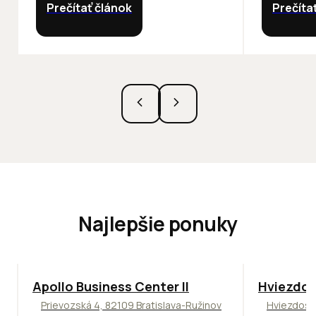
Prečítať článok
Prečíta
Najlepšie ponuky
TOP
NOVINKA
ODPORÚČAME
ODPORÚČAM
Apollo Business Center II
Hviezdos
Prievozská 4, 82109 Bratislava-Ružinov
Hviezdosl