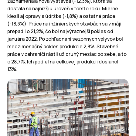
zaznamenala nová výstavba (-12,3%), ktorá sa
dostala na najnižšiu úroveň v tomto roku. Mierne
klesli aj opravy a údržba (-1,8%) a ostatné práce
(-18,3%). Práce na inžinierskych stavbách sa v máji
prepadli o 21,2%, čo bol najvýraznejší pokles od
januára 2022. Po zohľadnení sezónnych vplyvov bol
medzimesačný pokles produkcie 2,8%. Stavebné
práce v zahraničí rástli už druhý mesiac po sebe, a to
o 28,7%. Ich podiel na celkovej produkcii dosiahol
13%.