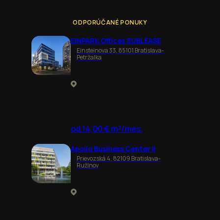
ODPORÚČANÉ PONUKY
EINPARK Offices SUBLEASE
Einsteinova 33, 85101 Bratislava-
Petržalka
od 14,00 € m²/mes.
Apollo Business Center II
Prievozská 4, 82109 Bratislava-
Ružinov