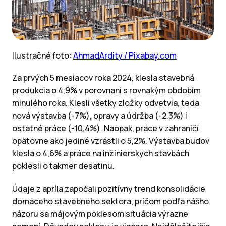
Ilustračné foto:
AhmadArdity / Pixabay.com
Za prvých 5 mesiacov roka 2024, klesla stavebná
produkcia o 4,9% v porovnaní s rovnakým obdobím
minulého roka. Klesli všetky zložky odvetvia, teda
nová výstavba (-7%), opravy a údržba (-2,3%) i
ostatné práce (-10,4%). Naopak, práce v zahraničí
opätovne ako jediné vzrástli o 5,2%. Výstavba budov
klesla o 4,6% a práce na inžinierskych stavbách
poklesli o takmer desatinu.
Údaje z apríla započali pozitívny trend konsolidácie
domáceho stavebného sektora, pričom podľa nášho
názoru sa májovým poklesom situácia výrazne