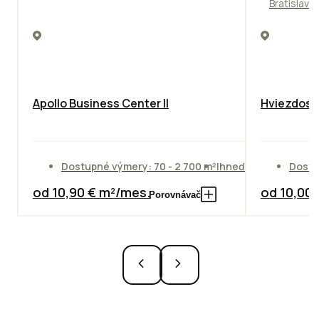
Bratislava
Apollo Business Center II
Hviezdosla
Dostupné výmery: 70 - 2 700 m²
Ihneď
Dostu
od 10,90 € m²/mes.
od 10,00
Porovnávač