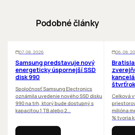
Podobné články
INOVÁCIE
KANCELÁRIE
07. 08. 2026
06. 08. 2
Samsung predstavuje nový
Bratisl
energeticky úspornejší SSD
zverejň
disk 990
kancelá
štvrťro
Spoločnosť Samsung Electronics
oznámila uvedenie nového SSD disku
Celková v
990 na trh, ktorý bude dostupný s
priestorov
kapacitou 1 TB alebo 2...
milióna m
% tvoria k