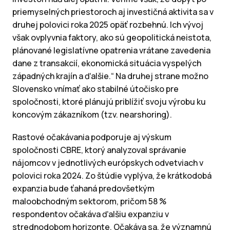
priemyselných priestoroch aj investičná aktivita sa v
druhej polovici roka 2025 opäť rozbehnú. Ich vývoj
však ovplyvnia faktory, ako sú geopolitická neistota,
plánované legislatívne opatrenia vrátane zavedenia
dane z transakcií, ekonomická situácia vyspelých
západných krajín a ďalšie.“ Na druhej strane možno
Slovensko vnímať ako stabilné útočisko pre
spoločnosti, ktoré plánujú priblížiť svoju výrobu ku
koncovým zákazníkom (tzv. nearshoring).
Rastové očakávania podporuje aj výskum
spoločnosti CBRE, ktorý analyzoval správanie
nájomcov v jednotlivých európskych odvetviach v
polovici roka 2024. Zo štúdie vyplýva, že krátkodobá
expanzia bude ťahaná predovšetkým
maloobchodným sektorom, pričom 58 %
respondentov očakáva ďalšiu expanziu v
strednodobom horizonte. Očakáva sa, že významnú