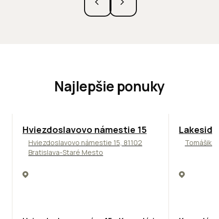
Najlepšie ponuky
ODPORÚČAME
ODPORÚČAM
Hviezdoslavovo námestie 15
Lakeside
Hviezdoslavovo námestie 15, 81102
Tomášikova
Bratislava-Staré Mesto