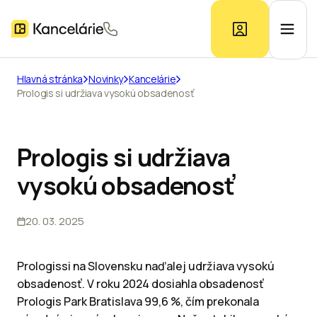
Hlavná stránka
Novinky
Kancelárie
Prologis si udržiava vysokú obsadenosť
Ponuka kancelárií
Prieskum trhu
Prologis si udržiava
vysokú obsadenosť
Kontakt
20. 03. 2025
Inzerát
Prologissi na Slovensku naďalej udržiava vysokú
obsadenosť. V roku 2024 dosiahla obsadenosť
Prologis Park Bratislava 99,6 %, čím prekonala