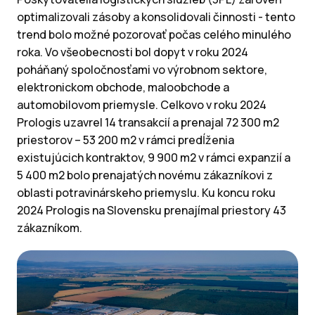
optimalizovali zásoby a konsolidovali činnosti - tento
trend bolo možné pozorovať počas celého minulého
roka. Vo všeobecnosti bol dopyt v roku 2024
poháňaný spoločnosťami vo výrobnom sektore,
elektronickom obchode, maloobchode a
automobilovom priemysle. Celkovo v roku 2024
Prologis uzavrel 14 transakcií a prenajal 72 300 m2
priestorov – 53 200 m2 v rámci predĺženia
existujúcich kontraktov, 9 900 m2 v rámci expanzií a
5 400 m2 bolo prenajatých novému zákazníkovi z
oblasti potravinárskeho priemyslu. Ku koncu roku
2024 Prologis na Slovensku prenajímal priestory 43
zákazníkom.