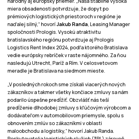
národný aj európsky priemer. „Naša stabilne vysoká
miera obsadenosti potvrdzuje, že dopyt po
prémiových logistických priestoroch v regióne je
naďalej silný,“ hovorí
Jakub Randa
, Leasing Manager
spoločnosti Prologis. Vysokú atraktivitu
bratislavského regiónu potvrdzuje aj Prologis
Logistics Rent Index 2024, podľa ktorého Bratislava
vedie európsky rebríček v raste nájomného. Za ňou
nasledujú Utrecht, Paríž a Rím. V celosvetovom
meradle je Bratislava na siedmom mieste.
„V posledných rokoch sme získali viacerých nových
zákazníkov a takmer všetky končiace zmluvy sa nám
podarilo úspešne predĺžiť. Obzvlášť nás teší
predĺženie dlhodobej zmluvy s kľúčovým výrobcom a
dodávateľom v automobilovom priemysle, spolu s
obnovením zmlúv so zákazníkmi v oblasti
maloobchodu a logistiky,“ hovorí Jakub Randa.
Poskytovatelia logistických služieb (3PL) zároveň