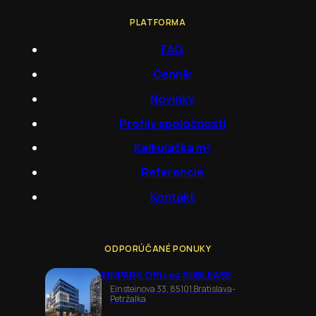
PLATFORMA
FAQ
Cenník
Novinky
Profily spoločností
Kalkulačka m²
Referencie
Kontakt
ODPORÚČANÉ PONUKY
EINPARK Offices SUBLEASE
Einsteinova 33, 85101 Bratislava-
Petržalka