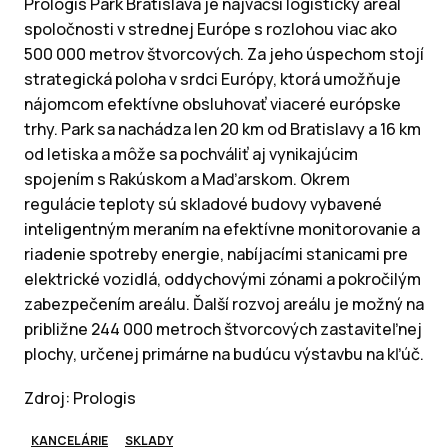
Prologis Park Bratislava je najväčší logistický areál
spoločnosti v strednej Európe s rozlohou viac ako
500 000 metrov štvorcových. Za jeho úspechom stojí
strategická poloha v srdci Európy, ktorá umožňuje
nájomcom efektívne obsluhovať viaceré európske
trhy. Park sa nachádza len 20 km od Bratislavy a 16 km
od letiska a môže sa pochváliť aj vynikajúcim
spojením s Rakúskom a Maďarskom. Okrem
regulácie teploty sú skladové budovy vybavené
inteligentným meraním na efektívne monitorovanie a
riadenie spotreby energie, nabíjacími stanicami pre
elektrické vozidlá, oddychovými zónami a pokročilým
zabezpečením areálu. Ďalší rozvoj areálu je možný na
približne 244 000 metroch štvorcových zastaviteľnej
plochy, určenej primárne na budúcu výstavbu na kľúč.
Zdroj: Prologis
KANCELÁRIE
SKLADY