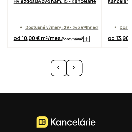
Hviezdoslavovo nám. 15 - Kancelárie
Kancelársk
Dostupné výmery: 29 - 345 m²
Ihneď
Dostu
od 10,00 € m²/mes.
od 13,90
Porovnávač