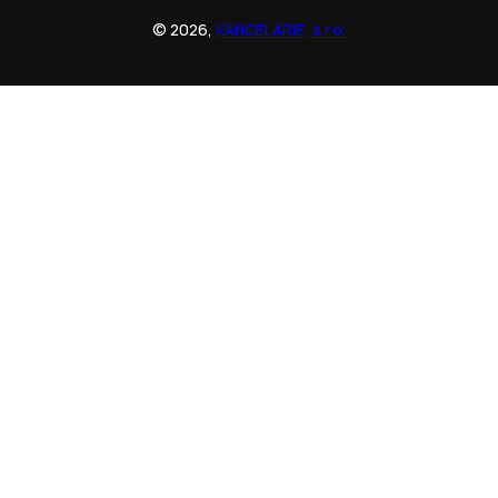
© 2026,
KANCELARIE, s.r.o.