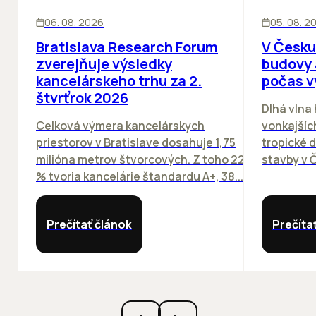
KANCELÁRIE
KANCELÁRIE
06. 08. 2026
05. 08. 2
Bratislava Research Forum
V Česku
zverejňuje výsledky
budovy 
kancelárskeho trhu za 2.
počas v
štvrťrok 2026
Dlhá vlna
Celková výmera kancelárskych
vonkajších
priestorov v Bratislave dosahuje 1,75
tropické dn
milióna metrov štvorcových. Z toho 22
stavby v Č
% tvoria kancelárie štandardu A+, 38...
Prečítať článok
Prečíta