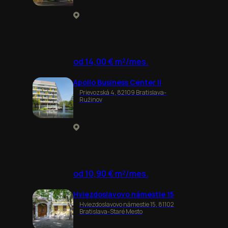
od 14,00 € m²/mes.
Apollo Business Center II
Prievozská 4, 82109 Bratislava-
Ružinov
od 10,90 € m²/mes.
Hviezdoslavovo námestie 15
Hviezdoslavovo námestie 15, 81102
Bratislava-Staré Mesto