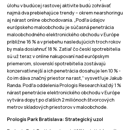
úlohu v budúcej rastovej aktivite budú zohrávať
najmä dva prebiehajúce trendy – okrem nearshoringu
aj nárast online obchodovania. „Podľa údajov
európskeho maloobchodu je súčasná penetrácia
maloobchodného elektronického obchodu v Európe
približne 16 % a v priebehu nasledujúcich troch rokov
by mala dosiahnuť 18 %. Zatiaľ čo českí spotrebitelia
sú už teraz v online nakupovaní nad európskym
priemerom, slovenskí spotrebitelia zostávajú
konzervatívnejší a ich penetrácia dosahuje len 10 % -
čo im dáva značný priestor na rast,“ vysvetľuje Jakub
Randa. Podľa oddelenia Prologis Research každý 1 %
nárast penetrácie elektronického obchodu v Európe
vytvára dopyt po ďalších 2 miliónoch štvorcových
metrov skladových priestorov v maloobchode.
Prologis Park Bratislava: Strategický uzol