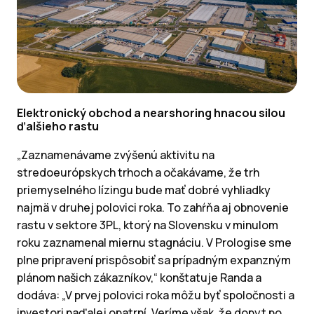
Elektronický obchod a nearshoring hnacou silou
ďalšieho rastu
„Zaznamenávame zvýšenú aktivitu na
stredoeurópskych trhoch a očakávame, že trh
priemyselného lízingu bude mať dobré vyhliadky
najmä v druhej polovici roka. To zahŕňa aj obnovenie
rastu v sektore 3PL, ktorý na Slovensku v minulom
roku zaznamenal miernu stagnáciu. V Prologise sme
plne pripravení prispôsobiť sa prípadným expanzným
plánom našich zákazníkov,“ konštatuje Randa a
dodáva: „V prvej polovici roka môžu byť spoločnosti a
investori naďalej opatrní. Veríme však, že dopyt po