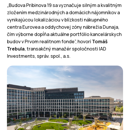
„Budova Pribinova 19 sa vyznačuje silným a kvalitným
zložením medzinárodných a domácich nájomníkov a
vynikajúcou lokalizáciou v blízkosti nákupného
centra Eurovea a oddychovej zóny nábrežia Dunaja,
čím výborne dopĺňa aktuálne portfólio kancelárskych
budov v Prvom realitnom fonde”, hovorí
Tomáš
Trebula
, transakčný manažér spoločnosti IAD
Investments, správ. spol., a.s.