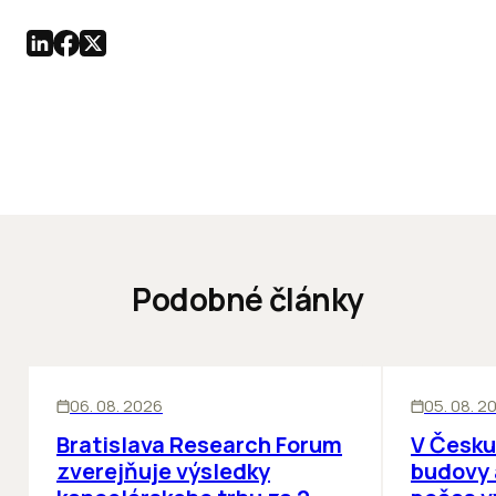
Podobné články
KANCELÁRIE
KANCELÁRIE
06. 08. 2026
05. 08. 2
Bratislava Research Forum
V Česku
zverejňuje výsledky
budovy 