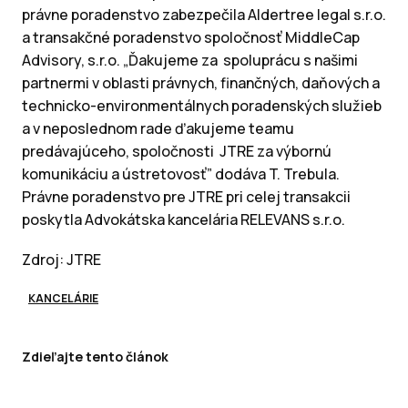
právne poradenstvo zabezpečila Aldertree legal s.r.o.
a transakčné poradenstvo spoločnosť MiddleCap
Advisory, s.r.o. „Ďakujeme za spoluprácu s našimi
partnermi v oblasti právnych, finančných, daňových a
technicko-environmentálnych poradenských služieb
a v neposlednom rade ďakujeme teamu
predávajúceho, spoločnosti JTRE za výbornú
komunikáciu a ústretovosť” dodáva T. Trebula.
Právne poradenstvo pre JTRE pri celej transakcii
poskytla Advokátska kancelária RELEVANS s.r.o.
Zdroj: JTRE
KANCELÁRIE
Zdieľajte tento článok