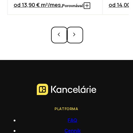
od 13,90 € m²/mes.
od 14,00
Porovnávač
PLATFORMA
FAQ
Cenník