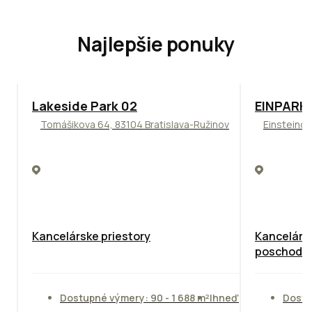
Najlepšie ponuky
ODPORÚČAME
TOP
ODPO
Lakeside Park 02
EINPARK 
Tomášikova 64, 83104 Bratislava-Ružinov
Einsteinov
Kancelárske priestory
Kancelárie
poschodie
Dostupné výmery: 90 - 1 688 m²
Ihneď
Dostu