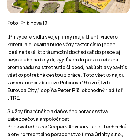
Foto: Pribinova 19,
„Pri výbere sídla svojej firmy majú klienti viacero
kritérií, ale lokalita bude vždy faktor číslo jeden.
Ideálne taká, ktorá umožní dochádzať do práce aj
pešo alebo na bicykli, vyjsť von do parku alebo na
promenádu na stretnutie či obed, nakúpiť a vybaviť si
všetko potrebné cestou z práce. Toto všetko nájdu
zamestnanci v budove Pribinova 19 a vo štvrti
Eurovea City,“ dopĺňa
Peter Píš
, obchodný riaditeľ
JTRE.
Služby finančného a daňového poradenstva
zabezpečovala spoločnosť
PricewaterhouseCoopers Advisory, s.r.o., technické
a environmentálne poradenstvo firma Grinity s.r.o.,