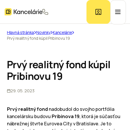
Hlavná stránka
Novinky
Kancelárie
Prvý realitný fond kúpil Pribinovu 19
Ponuka kancelárií
Prieskum trhu
Prvý realitný fond kúpil
Pribinovu 19
Kontakt
29. 05. 2023
Inzerát
Prvý realitný fond
nadobudol do svojho portfólia
kancelársku budovu
Pribinova 19
, ktorá je súčasťou
nábrežnej štvrte Eurovea City v Bratislave. Je to