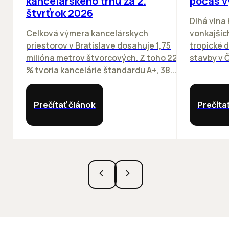
kancelárskeho trhu za 2.
počas v
štvrťrok 2026
Dlhá vlna
Celková výmera kancelárskych
vonkajších
priestorov v Bratislave dosahuje 1,75
tropické dn
milióna metrov štvorcových. Z toho 22
stavby v Č
% tvoria kancelárie štandardu A+, 38...
Prečítať článok
Prečíta