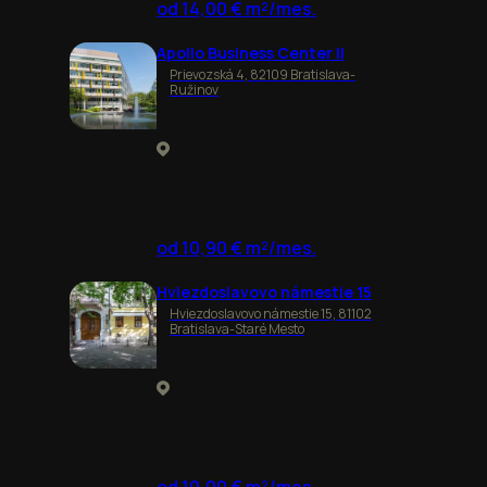
od 14,00 € m²/mes.
Apollo Business Center II
Prievozská 4, 82109 Bratislava-
Ružinov
od 10,90 € m²/mes.
Hviezdoslavovo námestie 15
Hviezdoslavovo námestie 15, 81102
Bratislava-Staré Mesto