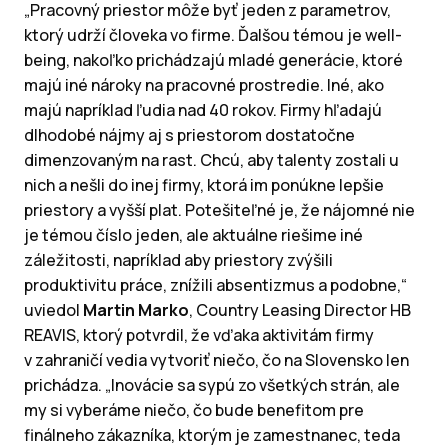
„Pracovný priestor môže byť jeden z parametrov,
ktorý udrží človeka vo firme. Ďalšou témou je well-
being, nakoľko prichádzajú mladé generácie, ktoré
majú iné nároky na pracovné prostredie. Iné, ako
majú napríklad ľudia nad 40 rokov. Firmy hľadajú
dlhodobé nájmy aj s priestorom dostatočne
dimenzovaným na rast. Chcú, aby talenty zostali u
nich a nešli do inej firmy, ktorá im ponúkne lepšie
priestory a vyšší plat. Potešiteľné je, že nájomné nie
je témou číslo jeden, ale aktuálne riešime iné
záležitosti, napríklad aby priestory zvýšili
produktivitu práce, znížili absentizmus a podobne,“
uviedol
Martin Marko
, Country Leasing Director HB
REAVIS, ktorý potvrdil, že vďaka aktivitám firmy
v zahraničí vedia vytvoriť niečo, čo na Slovensko len
prichádza. „Inovácie sa sypú zo všetkých strán, ale
my si vyberáme niečo, čo bude benefitom pre
finálneho zákazníka, ktorým je zamestnanec, teda