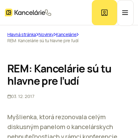
Hlavná stránka
Novinky
Kancelárie
REM: Kancelárie sú tu hlavne pre ľudí
Ponuka kancelárií
Prieskum trhu
REM: Kancelárie sú tu
hlavne pre ľudí
Kontakt
03. 12. 2017
Inzerát
Myšlienka, ktorá rezonovala celým
diskusným panelom o kancelárskych
nehnuteľnostiach v rámci konferencie