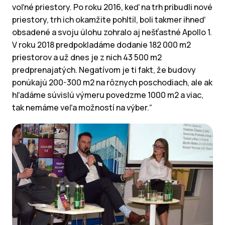
voľné priestory. Po roku 2016, keď na trh pribudli nové
priestory, trh ich okamžite pohltil, boli takmer ihneď
obsadené a svoju úlohu zohralo aj nešťastné Apollo 1.
V roku 2018 predpokladáme dodanie 182 000 m2
priestorov a už dnes je z nich 43 500 m2
predprenajatých. Negatívom je ti fakt, že budovy
ponúkajú 200-300 m2 na rôznych poschodiach, ale ak
hľadáme súvislú výmeru povedzme 1000 m2 a viac,
tak nemáme veľa možností na výber.“