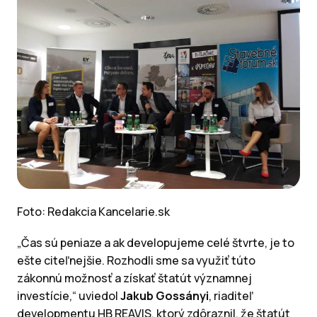
Foto: Redakcia Kancelarie.sk
„Čas sú peniaze a ak developujeme celé štvrte, je to
ešte citeľnejšie. Rozhodli sme sa využiť túto
zákonnú možnosť a získať štatút významnej
investície,“ uviedol
Jakub Gossányi
, riaditeľ
developmentu HB REAVIS, ktorý zdôraznil, že štatút