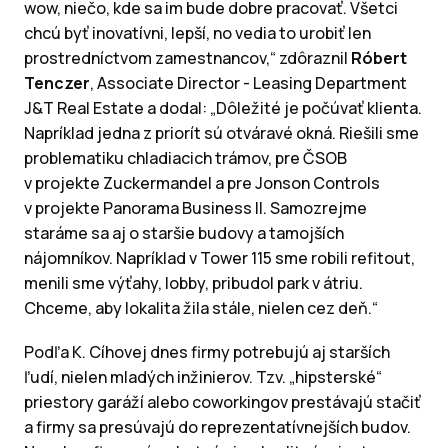
wow, niečo, kde sa im bude dobre pracovať. Všetci
chcú byť inovatívni, lepší, no vedia to urobiť len
prostredníctvom zamestnancov,“ zdôraznil
Róbert
Tenczer
, Associate Director - Leasing Department
J&T Real Estate a dodal: „Dôležité je počúvať klienta.
Napríklad jedna z priorít sú otváravé okná. Riešili sme
problematiku chladiacich trámov, pre ČSOB
v projekte Zuckermandel a pre Jonson Controls
v projekte Panorama Business II. Samozrejme
staráme sa aj o staršie budovy a tamojších
nájomníkov. Napríklad v Tower 115 sme robili refitout,
menili sme výťahy, lobby, pribudol park v átriu.
Chceme, aby lokalita žila stále, nielen cez deň.“
Podľa K. Cíhovej dnes firmy potrebujú aj starších
ľudí, nielen mladých inžinierov. Tzv. „hipsterské“
priestory garáží alebo coworkingov prestávajú stačiť
a firmy sa presúvajú do reprezentatívnejších budov.