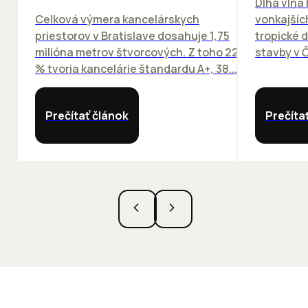
Dlhá vlna
Celková výmera kancelárskych
vonkajších
priestorov v Bratislave dosahuje 1,75
tropické dn
milióna metrov štvorcových. Z toho 22
stavby v Č
% tvoria kancelárie štandardu A+, 38...
Prečítať článok
Prečíta