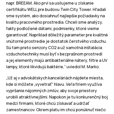
napr. BREEAM. Ako prví sa usilujeme u získanie
certifikátu WELL pre budovu Twin City Tower. Hľadali
sme systém, ako dosiahnuť najlepšie požiadavky na
kvalitu pracovného prostredia. Chceli sme analýzy,
fakty podložené dátami, podmienky, ktoré vieme
garantovať. Napríklad dôležitý parameter pre kvalitné
vnútorné prostredie je dostatok čerstvého vzduchu.
Sú tam preto senzory CO2 a už samotná inštalácia
vzduchotechniky musí byť v bezprašnom prostredí
a jej elementy majú antibakteriálne nátery, filtre a UV
lampy, ktoré likvidujú baktérie,“ uviedol M. Marko.
„Už aj v advokátskych kanceláriách nájdete miesta,
kde si môžete „vyvetrať“ hlavu. Veľa firiem využíva
vypršanie nájomných zmlúv, aby svoje priestory
urobili atraktívnejšími. Napokon je tu konkurenčný boj
medzi firmami, ktoré chcú získavať a udržať
zamestnancov. Okrem platu im chcú ponúknuť niečo