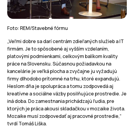
Foto: REM/Stavebné fórmu
„Veľmi dobre sa darí centrám zdieľaných služieb a IT
firmám. Je to spôsobené aj vyšším vzdelaním,
platovými podmienkami, celkovým balíkom kvality
práce na Slovensku. Súčasnou požiadavkou na
kancelárie je veľká plocha a zvyčajne ju vyžadujú
firmy dlhodobo prítomné na trhu, ktoré expandujú.
Heslom dňa je spolupráca a tomu zodpovedá aj
kreatívne a sociálne väzby posilňujúce prostredie. Je
iná doba. Do zamestnania prichádzajú ľudia, pre
ktorých je práca akousi skladačkou v mozaike života.
Mozaike musí zodpovedať aj pracovné prostredie,“
tvrdí Tomáš Liška.