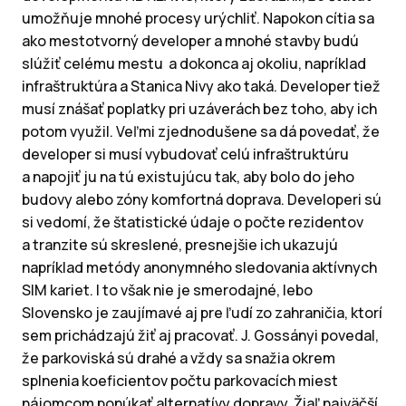
umožňuje mnohé procesy urýchliť. Napokon cítia sa
ako mestotvorný developer a mnohé stavby budú
slúžiť celému mestu a dokonca aj okoliu, napríklad
infraštruktúra a Stanica Nivy ako taká. Developer tiež
musí znášať poplatky pri uzáverách bez toho, aby ich
potom využil. Veľmi zjednodušene sa dá povedať, že
developer si musí vybudovať celú infraštruktúru
a napojiť ju na tú existujúcu tak, aby bolo do jeho
budovy alebo zóny komfortná doprava. Developeri sú
si vedomí, že štatistické údaje o počte rezidentov
a tranzite sú skreslené, presnejšie ich ukazujú
napríklad metódy anonymného sledovania aktívnych
SIM kariet. I to však nie je smerodajné, lebo
Slovensko je zaujímavé aj pre ľudí zo zahraničia, ktorí
sem prichádzajú žiť aj pracovať. J. Gossányi povedal,
že parkoviská sú drahé a vždy sa snažia okrem
splnenia koeficientov počtu parkovacích miest
nájomcom ponúkať alternatívy dopravy. Žiaľ najväčší