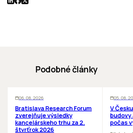
Podobné články
KANCELÁRIE
KANCELÁRIE
06. 08. 2026
05. 08. 2
Bratislava Research Forum
V Česku
zverejňuje výsledky
budovy 
kancelárskeho trhu za 2.
počas v
štvrťrok 2026