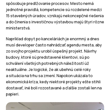
spôsobuje predlžovanie procesov. Mesto nemá
jednotné pravidlá, kompetencie sú rozdelené medzi
15 stavebných úradov, vznikajú nekoncepčné riešenia
a do činenia s investičnou výstavbou majú štyri rôzne
ministerstvá.
Napríklad dopyt po kanceláriách je enormný a dnes
musí developer často nahrádzať agendu mesta, aby
zo svojho projektu urobil úspešný projekt. Návrhy
budovy, ktoré sú predstavené klientovi, sú po
schválení všetkých potrebných náležitostí úž
neaktuálne. Je logické, že ak ubehnú celé roky
a situácia na trhu sa zmení. Napokon ukázala to
ekonomická kríza, kedy niektoré projekty ešte stihli
dostavať, iné boli rozostavané a ďalšie zostali len na
papieri.