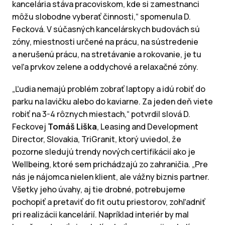
kancelária stáva pracoviskom, kde si zamestnanci
môžu slobodne vyberať činnosti,“ spomenula D.
Fecková. V súčasných kancelárskych budovách sú
zóny, miestnosti určené na prácu, na sústredenie
a nerušenú prácu, na stretávanie a rokovanie, je tu
veľa prvkov zelene a oddychové a relaxačné zóny.
„Ľudia nemajú problém zobrať laptopy a idú robiť do
parku na lavičku alebo do kaviarne. Za jeden deň viete
robiť na 3-4 rôznych miestach,“ potvrdil slová D.
Feckovej
Tomáš Liška
, Leasing and Development
Director, Slovakia, TriGranit, ktorý uviedol, že
pozorne sledujú trendy nových certifikácií ako je
Wellbeing, ktoré sem prichádzajú zo zahraničia. „Pre
nás je nájomca nielen klient, ale vážny biznis partner.
Všetky jeho úvahy, aj tie drobné, potrebujeme
pochopiť a pretaviť do fit outu priestorov, zohľadniť
pri realizácii kancelárií. Napríklad interiér by mal