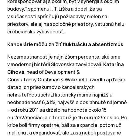
korešpondovať aj s okolím, byť v synergii s okolím
budovy,“ spomenul . T. Liška a dodal, že sa
v súčasnosti sprísňujú požiadavky nielen na
priestory, ale aj na spoločné priestory, vstupnú halu
či občiansku vybavenosť.
Kancelárie môžu znížiť fluktuáciu a absentizmus
Nezamestnanosť je najnižšom percente, aké sme
v modernej histórii Slovenska zaevidovali.
Katarína
Cíhová
, head of Development &
Consultancy Cushman & Wakefield uviedla aj ďalšie
dáta z ich prieskumov o kancelárskych
nehnuteľnostiach: „Historicky máme najnižšiu
neobsadenosť 6,41%, najvyššie dosiahnuté nájomné
– od roku 2011 sa držalo na hodnote okolo 15
eur/m2/mesiac, ale teraz už je 16 eur/m2/mesiac. Po
kríze boli firmy opatrné, báli sa expanzie, potom už
mali chuť a expandovať, ale zasa neboli postavané