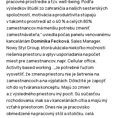
pracovné prostredie a tzv. well-being. Podľa
výsledkov štúdií zo zahraničia a našich sesterských
spoločností, motivácia a produktivita stúpajú
v takomto prostredí až o 40 % a celých 80%
zamestnancov má menšiu potrebu zmeniť
zamestnávateľa,“ uviedla počas panelu venovanému
kanceláriám
Dominika Fecková
, Sales Manager,
Nowy Styl Group, ktorá ukázala niekoľko možností
riešenia priestoru a vplyv usporiadania na počet
miest pre zamestnancov, napr. Cellular office,
Activity based working . „Je potrebné ľuďom
vysvetliť, že zmena priestoru nie je šetrenie na
zamestnancoch a na výplatách. Dôležité je zapojiť
ich do vytvárania konceptu. Majú zo zmien
a z výsledného priestoru iný pocit. Sú súčasťou
rozhodovania, inak sa v kanceláriách cítia a majú iný
vzťah k priestorom. Dnes nie je pracovisko
obmedzené na pracovný stôl a stoličku, celá