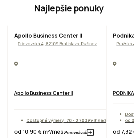
Najlepšie ponuky
TOP
NOVINKA
ODPORÚČAME
ODPORÚČAM
Apollo Business Center II
Podnikat
Prievozská 4, 82109 Bratislava-Ružinov
Pražská 4,
Apollo Business Center II
PODNIKAT
Dostu
Dostupné výmery: 70 - 2 700 m²
Ihneď
od 01
od 10,90 € m²/mes.
od 7,32 
Porovnávač