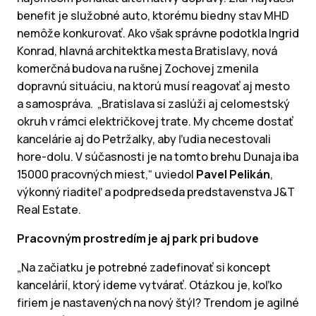
benefit je služobné auto, ktorému biedny stav MHD
nemôže konkurovať. Ako však správne podotkla Ingrid
Konrad, hlavná architektka mesta Bratislavy, nová
komerčná budova na rušnej Zochovej zmenila
dopravnú situáciu, na ktorú musí reagovať aj mesto
a samospráva. „Bratislava si zaslúži aj celomestský
okruh v rámci električkovej trate. My chceme dostať
kancelárie aj do Petržalky, aby ľudia necestovali
hore-dolu. V súčasnosti je na tomto brehu Dunaja iba
15000 pracovných miest,“ uviedol
Pavel Pelikán
,
výkonný riaditeľ a podpredseda predstavenstva J&T
Real Estate.
Pracovným prostredím je aj park pri budove
„Na začiatku je potrebné zadefinovať si koncept
kancelárií, ktorý ideme vytvárať. Otázkou je, koľko
firiem je nastavených na nový štýl? Trendom je agilné