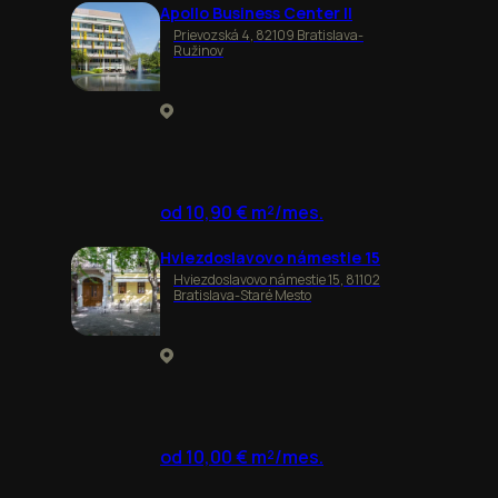
Apollo Business Center II
Prievozská 4, 82109 Bratislava-
Ružinov
od 10,90 € m²/mes.
Hviezdoslavovo námestie 15
Hviezdoslavovo námestie 15, 81102
Bratislava-Staré Mesto
od 10,00 € m²/mes.