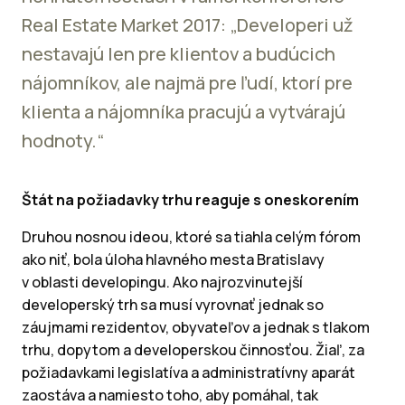
Real Estate Market 2017: „Developeri už
nestavajú len pre klientov a budúcich
nájomníkov, ale najmä pre ľudí, ktorí pre
klienta a nájomníka pracujú a vytvárajú
hodnoty.“
Štát na požiadavky trhu reaguje s oneskorením
Druhou nosnou ideou, ktoré sa tiahla celým fórom
ako niť, bola úloha hlavného mesta Bratislavy
v oblasti developingu. Ako najrozvinutejší
developerský trh sa musí vyrovnať jednak so
záujmami rezidentov, obyvateľov a jednak s tlakom
trhu, dopytom a developerskou činnosťou. Žiaľ, za
požiadavkami legislatíva a administratívny aparát
zaostáva a namiesto toho, aby pomáhal, tak