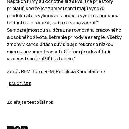
Napokon firmy sú ochotné si za kvalitné priestory
priplatiť, keďže ich zamestnanci majú vysokú
produktivitu a vykonávajú prácu s vysokou pridanou
hodnotou, a teda si „vedia na seba zarobiť“.
Samozrejmosťou sú dôraz na rovnováhu pracovného
a osobného života, šetrenie prírody a energie. Všetky
zmeny v kanceláriách súvisia aj s rekordne nízkou
mierou nezamestnanosti. Cieľom je udržať ľudí
v zamestnaní, znížiť fluktuáciu.“
Zdroj: REM, foto: REM, Redakcia Kancelarie.sk
KANCELÁRIE
Zdieľajte tento článok