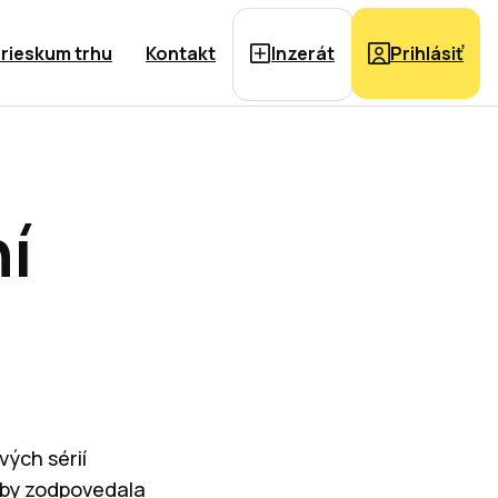
rieskum trhu
Kontakt
Inzerát
Prihlásiť
ní
ých sérií
aby zodpovedala