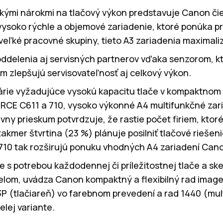
okými nárokmi na tlačový výkon predstavuje Canon čie
soko rýchle a objemové zariadenie, ktoré ponúka pr
 veľké pracovné skupiny, tieto A3 zariadenia maximal
 oddelenia aj servisných partnerov vďaka senzorom, 
ým zlepšujú servisovateľnosť aj celkový výkon.
árie vyžadujúce vysokú kapacitu tlače v kompaktnom
CE C611 a 710, vysoko výkonné A4 multifunkčné zar
y prieskum potvrdzuje, že rastie počet firiem, ktoré 
takmer štvrtina (23 %) plánuje posilniť tlačové riešen
710 tak rozširujú ponuku vhodných A4 zariadení Can
e s potrebou každodennej či príležitostnej tlače a sk
lom, uvádza Canon kompaktný a flexibilný rad ima
3P (tlačiareň) vo farebnom prevedení a rad 1440 (mul
elej variante.