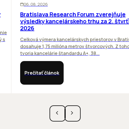
06. 08. 2026
y
Bratislava Research Forum zverejňuje
výsledky kancelárskeho trhu za 2. štvrť
2026
nie
ý s
Celková výmera kancelárskych priestorov v Brati
dosahuje 1,75 milióna metrov štvorcových. Z toh
tvoria kancelárie štandardu A+, 38...
Prečítať článok