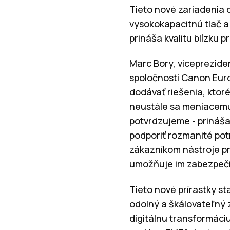
Tieto nové zariadenia 
vysokokapacitnú tlač 
prináša kvalitu blízku 
Marc Bory, vicepreziden
spoločnosti Canon Europ
dodávať riešenia, ktor
neustále sa meniacemu
potvrdzujeme - prináša
podporiť rozmanité pot
zákazníkom nástroje pr
umožňuje im zabezpečiť
Tieto nové prírastky 
odolný a škálovateľný 
digitálnu transformáci