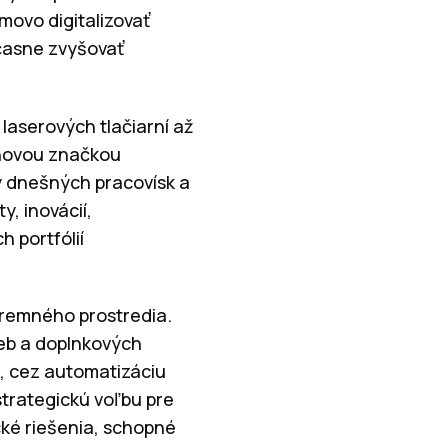
ovo digitalizovať
účasne zvyšovať
laserových tlačiarní až
 novou značkou
 dnešných pracovísk a
, inovácií,
 portfólií
iremného prostredia.
ieb a doplnkových
a, cez automatizáciu
trategickú voľbu pre
ké riešenia, schopné