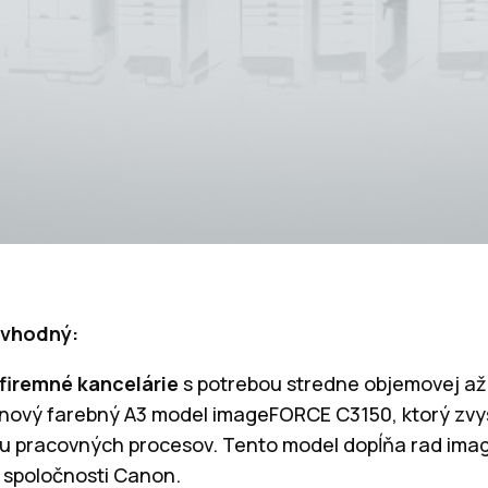
 vhodný:
 firemné kancelárie
s potrebou stredne objemovej a
nový farebný A3 model imageFORCE C3150, ktorý zvyš
ciu pracovných procesov. Tento model dopĺňa rad im
o spoločnosti Canon.