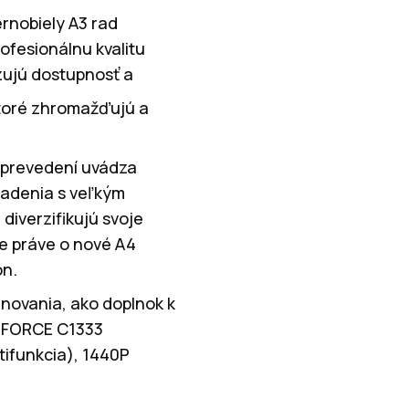
rnobiely A3 rad
ofesionálnu kvalitu
izujú dostupnosť a
ktoré zhromažďujú a
 prevedení uvádza
iadenia s veľkým
diverzifikujú svoje
ie práve o nové A4
on.
enovania, ako doplnok k
geFORCE C1333
tifunkcia), 1440P