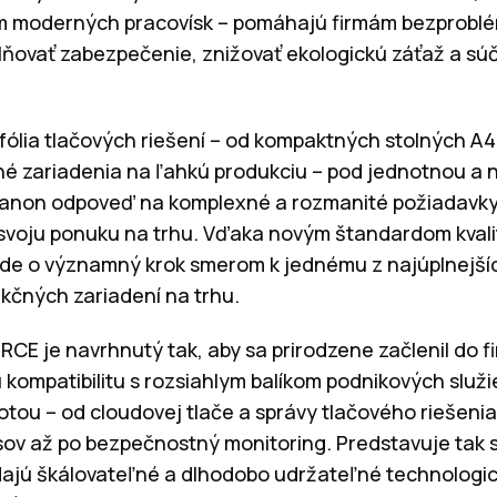
ám moderných pracovísk – pomáhajú firmám bezproblém
lňovať zabezpečenie, znižovať ekologickú záťaž a s
fólia tlačových riešení – od kompaktných stolných A4 
né zariadenia na ľahkú produkciu – pod jednotnou a
anon odpoveď na komplexné a rozmanité požiadavky
voju ponuku na trhu. Vďaka novým štandardom kvality
 ide o významný krok smerom k jednému z najúplnejších
kčných zariadení na trhu.
CE je navrhnutý tak, aby sa prirodzene začlenil do f
ompatibilitu s rozsiahlym balíkom podnikových služ
tou – od cloudovej tlače a správy tlačového riešeni
v až po bezpečnostný monitoring. Predstavuje tak s
dajú škálovateľné a dlhodobo udržateľné technologic