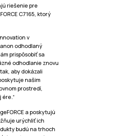
jú riešenie pre
eFORCE C7165, ktorý
Innovation v
e Canon odhodlaný
ám prispôsobiť sa
äzné odhodlanie znovu
ak, aby dokázali
 poskytuje našim
covnom prostredí,
 ére.“
mageFORCE a poskytujú
ňuje urýchliť ich
odukty budú na trhoch