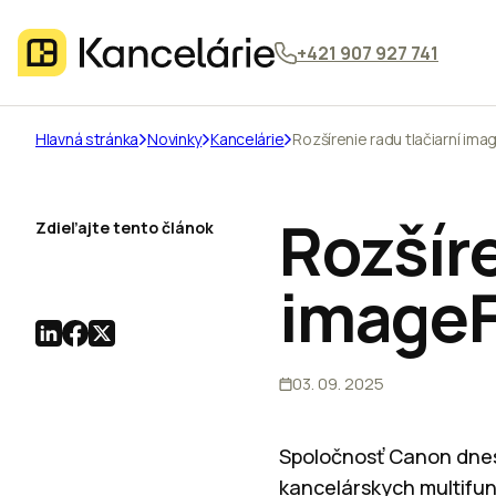
+421 907 927 741
Hlavná stránka
Novinky
Kancelárie
Rozšírenie radu tlačiarní im
Rozšíre
Zdieľajte tento článok
image
03. 09. 2025
Spoločnosť Canon dnes
kancelárskych multifun