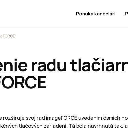
Ponuka kancelárií
P
ageFORCE
nie radu tlačiar
FORCE
 rozširuje svoj rad imageFORCE uvedením ôsmich nov
kčných tlačových zariadení. Tá bola navrhnutá tak, 