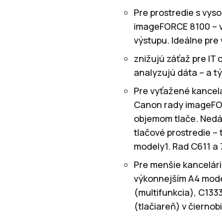
Pre prostredie s vys
imageFORCE 8100 – vy
výstupu. Ideálne pre
znižujú záťaž pre IT
analyzujú dáta – a t
Pre vyťažené kancel
Canon rady imageFOR
objemom tlače. Nedávn
tlačové prostredie – 
modely1. Rad C611 a 
Pre menšie kancelári
výkonnejším A4 mode
(multifunkcia), C133
(tlačiareň) v čiernobi