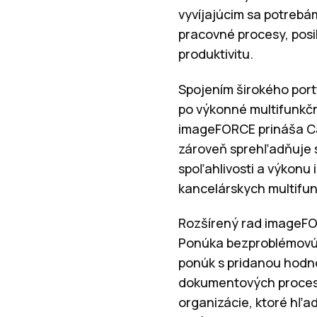
vyvíjajúcim sa potreb
pracovné procesy, posi
produktivitu.
Spojením širokého port
po výkonné multifunkč
imageFORCE prináša C
zároveň sprehľadňuje s
spoľahlivosti a výkonu
kancelárskych multifun
Rozšírený rad imageFOR
Ponúka bezproblémovú k
ponúk s pridanou hodno
dokumentových proceso
organizácie, ktoré hľa