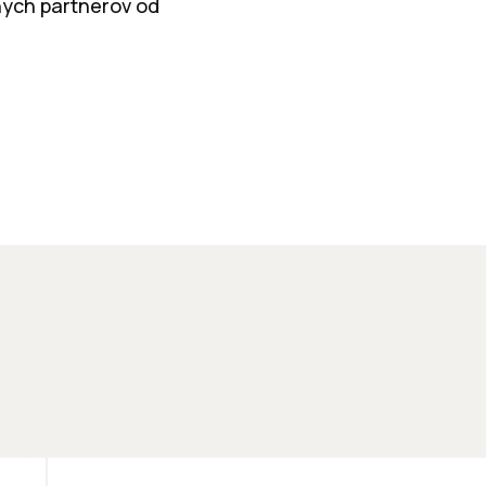
ných partnerov od
KANCELÁRIE