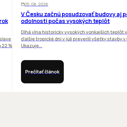
05. 08. 2026
V Česku začnú posudzovať budovy aj 
rok
odolnosti počas vysokých teplôt
Dlhá vlna historicky vysokých vonkajších teplôt v
slave
ďalšie tropické dni v júli preverili všetky stavby 
o 22 %
Ukazuje...
Prečítať článok