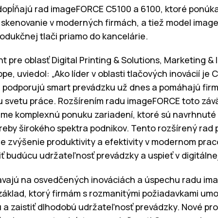
dopĺňajú rad imageFORCE C5100 a 6100, ktoré ponúka
a skenovanie v moderných firmách, a tiež model imag
produkčnej tlači priamo do kancelárie.
t pre oblasť Digital Printing & Solutions, Marketing & 
e, uviedol: „Ako líder v oblasti tlačových inovácií j
é podporujú smart prevádzku už dnes a pomáhajú firm
 svetu práce. Rozšírením radu imageFORCE toto záv
me komplexnú ponuku zariadení, ktoré sú navrhnuté t
reby širokého spektra podnikov. Tento rozšírený rad
e zvýšenie produktivity a efektivity v modernom pra
 budúcu udržateľnosť prevádzky a uspieť v digitálnej
stavajú na osvedčených inováciách a úspechu radu i
základ, ktorý firmám s rozmanitými požiadavkami umož
u a zaistiť dlhodobú udržateľnosť prevádzky. Nové pr