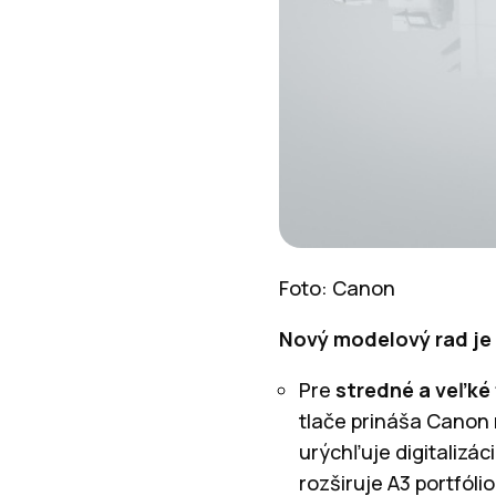
Foto: Canon
Nový modelový rad je
Pre
stredné a veľké
tlače prináša Canon 
urýchľuje digitalizá
rozširuje A3 portfóli