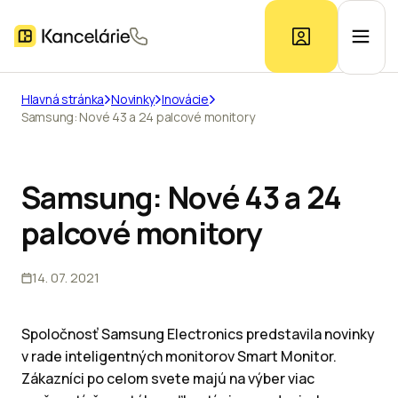
Hlavná stránka
Novinky
Inovácie
Samsung: Nové 43 a 24 palcové monitory
Ponuka kancelárií
Prieskum trhu
Samsung: Nové 43 a 24
palcové monitory
Kontakt
14. 07. 2021
Inzerát
Spoločnosť Samsung Electronics predstavila novinky
v rade inteligentných monitorov Smart Monitor.
Zákazníci po celom svete majú na výber viac