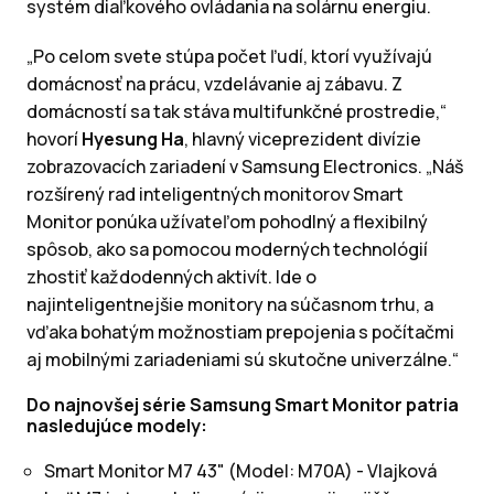
systém diaľkového ovládania na solárnu energiu.
„Po celom svete stúpa počet ľudí, ktorí využívajú
domácnosť na prácu, vzdelávanie aj zábavu. Z
domácností sa tak stáva multifunkčné prostredie,“
hovorí
Hyesung Ha
, hlavný viceprezident divízie
zobrazovacích zariadení v Samsung Electronics. „Náš
rozšírený rad inteligentných monitorov Smart
Monitor ponúka užívateľom pohodlný a flexibilný
spôsob, ako sa pomocou moderných technológií
zhostiť každodenných aktivít. Ide o
najinteligentnejšie monitory na súčasnom trhu, a
vďaka bohatým možnostiam prepojenia s počítačmi
aj mobilnými zariadeniami sú skutočne univerzálne.“
Do najnovšej série Samsung Smart Monitor patria
nasledujúce modely:
Smart Monitor M7 43" (Model: M70A) - Vlajková