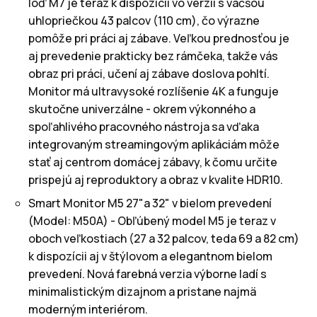
loď M7 je teraz k dispozícii vo verzii s väčšou
uhlopriečkou 43 palcov (110 cm), čo výrazne
pomôže pri práci aj zábave. Veľkou prednosťou je
aj prevedenie prakticky bez rámčeka, takže vás
obraz pri práci, učení aj zábave doslova pohltí.
Monitor má ultravysoké rozlíšenie 4K a funguje
skutočne univerzálne - okrem výkonného a
spoľahlivého pracovného nástroja sa vďaka
integrovaným streamingovým aplikáciám môže
stať aj centrom domácej zábavy, k čomu určite
prispejú aj reproduktory a obraz v kvalite HDR10.
Smart Monitor M5 27"a 32" v bielom prevedení
(Model: M50A) - Obľúbený model M5 je teraz v
oboch veľkostiach (27 a 32 palcov, teda 69 a 82 cm)
k dispozícii aj v štýlovom a elegantnom bielom
prevedení. Nová farebná verzia výborne ladí s
minimalistickým dizajnom a pristane najmä
moderným interiérom.