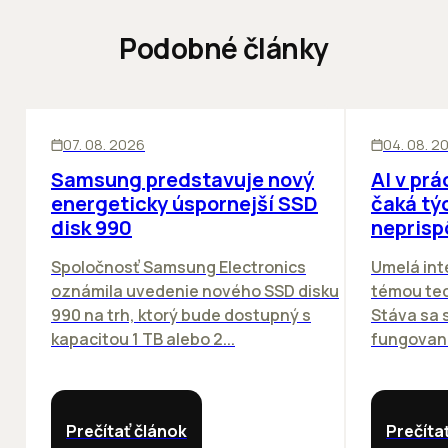
Podobné články
INOVÁCIE
ĽUDIA
INOV
07. 08. 2026
04. 08. 2
Samsung predstavuje nový
AI v prá
energeticky úspornejší SSD
čaká týc
disk 990
neprisp
Spoločnosť Samsung Electronics
Umelá inte
oznámila uvedenie nového SSD disku
témou tec
990 na trh, ktorý bude dostupný s
Stáva sa
kapacitou 1 TB alebo 2...
fungovania
Prečítať článok
Prečíta