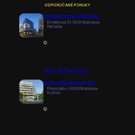
ODPORÚČANÉ PONUKY
EINPARK Offices SUBLEASE
Einsteinova 33, 85101 Bratislava-
Petržalka
od 14,00 € m²/mes.
Apollo Business Center II
Prievozská 4, 82109 Bratislava-
Ružinov