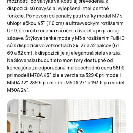
možností, čo sa týka veľkostí aj prevedenia, k
dispozícii sú navyše aj vylepšené inteligentné
funkcie. Po novom do ponuky patrí veľký model M7 s
uhlopriečkou 43" (110 cm) a ultravysokým rozlíšením
UHD, čo určite ocenia nároční užívatelia pri práci aj
zábave. Štýlové tenké modely M5 s rozlíšením FullHD
sú k dispozícii vo veľkostiach 24, 27 a 32 palcov (61,
69 a 82 cm), k dispozícii je aj elegantná biela verzia.
Na Slovensku budú tieto monitory dostupné od
konca júna za odporúčanú maloobchodnú cenu 581 €
pri modeli M70A 43", biele verzie za 329 € pri modeli
M50A 32", 289 € pri modeli M50A 27" a 193 € pri modeli
M50A 24".