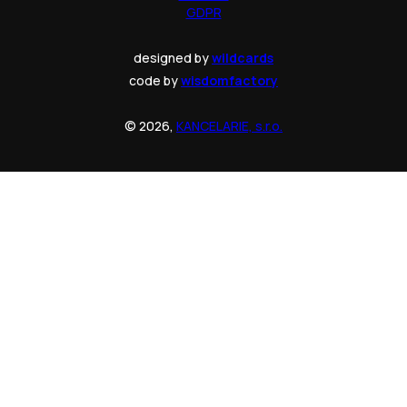
GDPR
designed by
wildcards
code by
wisdomfactory
© 2026,
KANCELARIE, s.r.o.