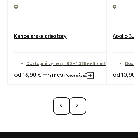
Kancelárske priestory
Apollo Bus
Dostupné výmery: 90 - 1 688 m²
Ihneď
Dostu
od 13,90 € m²/mes.
od 10,90
Porovnávač