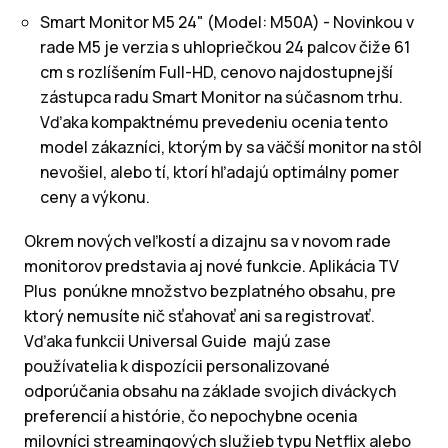
Smart Monitor M5 24" (Model: M50A) - Novinkou v
rade M5 je verzia s uhlopriečkou 24 palcov čiže 61
cm s rozlíšením Full-HD, cenovo najdostupnejší
zástupca radu Smart Monitor na súčasnom trhu.
Vďaka kompaktnému prevedeniu ocenia tento
model zákazníci, ktorým by sa väčší monitor na stôl
nevošiel, alebo tí, ktorí hľadajú optimálny pomer
ceny a výkonu.
Okrem nových veľkostí a dizajnu sa v novom rade
monitorov predstavia aj nové funkcie. Aplikácia TV
Plus ponúkne množstvo bezplatného obsahu, pre
ktorý nemusíte nič sťahovať ani sa registrovať.
Vďaka funkcii Universal Guide majú zase
používatelia k dispozícii personalizované
odporúčania obsahu na základe svojich diváckych
preferencií a histórie, čo nepochybne ocenia
milovníci streamingových služieb typu Netflix alebo