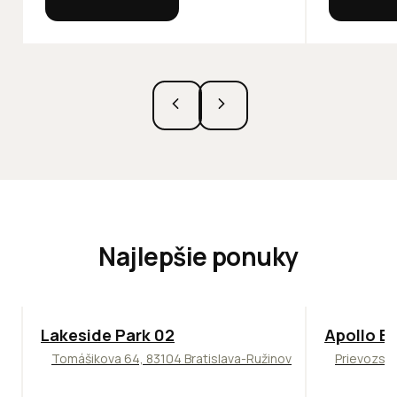
Najlepšie ponuky
ODPORÚČAME
TOP
NOVIN
Lakeside Park 02
Apollo Bu
Tomášikova 64, 83104 Bratislava-Ružinov
Prievozská