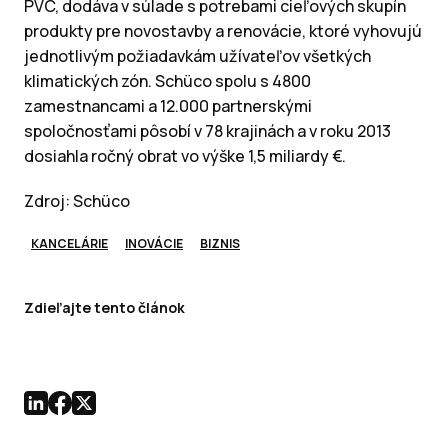
PVC, dodáva v súlade s potrebami cieľových skupín
produkty pre novostavby a renovácie, ktoré vyhovujú
jednotlivým požiadavkám užívateľov všetkých
klimatických zón. Schüco spolu s 4800
zamestnancami a 12.000 partnerskými
spoločnosťami pôsobí v 78 krajinách a v roku 2013
dosiahla ročný obrat vo výške 1,5 miliardy €.
Zdroj: Schüco
KANCELÁRIE
INOVÁCIE
BIZNIS
Zdieľajte tento článok