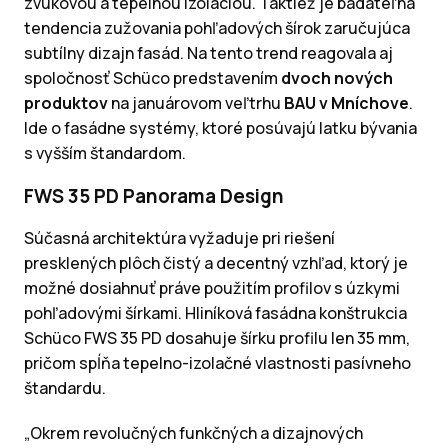
zvukovou a tepelnou izoláciou. Taktiež je badateľná
tendencia zužovania pohľadových šírok zaručujúca
subtílny dizajn fasád. Na tento trend reagovala aj
spoločnosť Schüco predstavením
dvoch nových
produktov
na januárovom veľtrhu
BAU v Mníchove
.
Ide o fasádne systémy, ktoré posúvajú latku bývania
s vyšším štandardom.
FWS 35 PD Panorama Design
Súčasná architektúra vyžaduje pri riešení
presklených plôch čistý a decentný vzhľad, ktorý je
možné dosiahnuť práve použitím profilov s úzkymi
pohľadovými šírkami. Hliníková fasádna konštrukcia
Schüco FWS 35 PD dosahuje šírku profilu len 35 mm,
pričom spĺňa tepelno-izolačné vlastnosti pasívneho
štandardu.
„Okrem revolučných funkčných a dizajnových