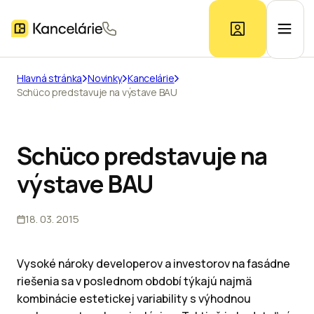
Hlavná stránka
Novinky
Kancelárie
Schüco predstavuje na výstave BAU
Ponuka kancelárií
Prieskum trhu
Schüco predstavuje na
výstave BAU
Kontakt
18. 03. 2015
Inzerát
Vysoké nároky developerov a investorov na fasádne
riešenia sa v poslednom období týkajú najmä
kombinácie estetickej variability s výhodnou