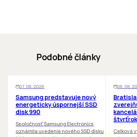
Podobné články
INOVÁCIE
KANCELÁRIE
07. 08. 2026
06. 08. 2
Samsung predstavuje nový
Bratisl
energeticky úspornejší SSD
zverejň
disk 990
kancelá
štvrťro
Spoločnosť Samsung Electronics
oznámila uvedenie nového SSD disku
Celková v