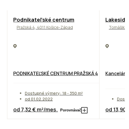
ODPORÚČAME
ODPORÚČAM
Podnikateľské centrum
Lakeside
Pražská 4, 4011 Košice-Západ
Tomášikova
PODNIKATEĽSKÉ CENTRUM PRAŽSKÁ 4
Kancelársk
Dostupné výmery: 18 - 350 m²
od 01.02.2022
Dostu
od 7,32 € m²/mes.
od 13,90
Porovnávač