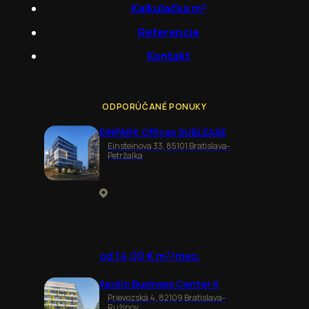
Kalkulačka m²
Referencie
Kontakt
ODPORÚČANÉ PONUKY
EINPARK Offices SUBLEASE
Einsteinova 33, 85101 Bratislava-
Petržalka
od 14,00 € m²/mes.
Apollo Business Center II
Prievozská 4, 82109 Bratislava-
Ružinov