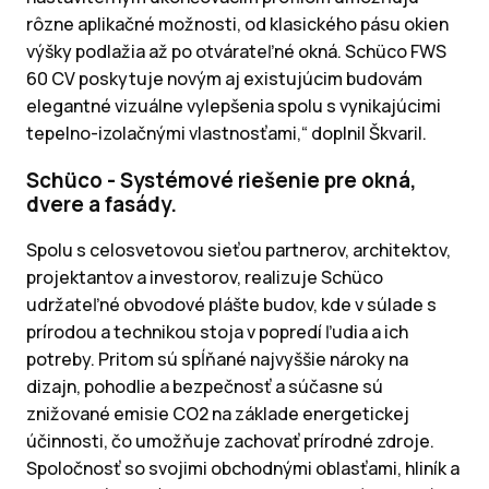
rôzne aplikačné možnosti, od klasického pásu okien
výšky podlažia až po otvárateľné okná. Schüco FWS
60 CV poskytuje novým aj existujúcim budovám
elegantné vizuálne vylepšenia spolu s vynikajúcimi
tepelno-izolačnými vlastnosťami,“ doplnil Škvaril.
Schüco - Systémové riešenie pre okná,
dvere a fasády.
Spolu s celosvetovou sieťou partnerov, architektov,
projektantov a investorov, realizuje Schüco
udržateľné obvodové plášte budov, kde v súlade s
prírodou a technikou stoja v popredí ľudia a ich
potreby. Pritom sú spĺňané najvyššie nároky na
dizajn, pohodlie a bezpečnosť a súčasne sú
znižované emisie CO2 na základe energetickej
účinnosti, čo umožňuje zachovať prírodné zdroje.
Spoločnosť so svojimi obchodnými oblasťami, hliník a