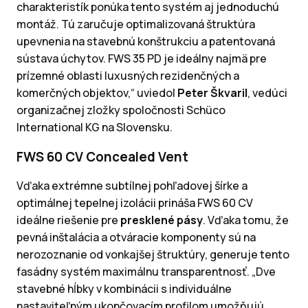
charakteristík ponúka tento systém aj jednoduchú
montáž. Tú zaručuje optimalizovaná štruktúra
upevnenia na stavebnú konštrukciu a patentovaná
sústava úchytov. FWS 35 PD je ideálny najmä pre
prízemné oblasti luxusných rezidenčných a
komerčných objektov,“ uviedol
Peter Škvaril
, vedúci
organizačnej zložky spoločnosti Schüco
International KG na Slovensku.
FWS 60 CV Concealed Vent
Vďaka extrémne subtílnej pohľadovej šírke a
optimálnej tepelnej izolácii prináša FWS 60 CV
ideálne riešenie pre
presklené pásy
. Vďaka tomu, že
pevná inštalácia a otváracie komponenty sú na
nerozoznanie od vonkajšej štruktúry, generuje tento
fasádny systém maximálnu transparentnosť. „Dve
stavebné hĺbky v kombinácii s individuálne
nastaviteľným ukončovacím profilom umožňujú