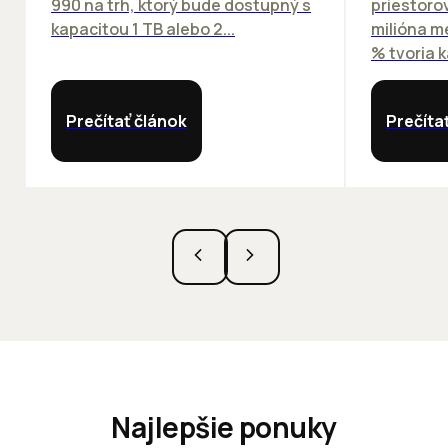
990 na trh, ktorý bude dostupný s
priestorov
kapacitou 1 TB alebo 2...
milióna m
% tvoria k
Prečítať článok
Prečíta
Najlepšie ponuky