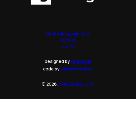
Obchodné podmienky
Cookies
GDPR
designed by
wildcards
code by
wisdomfactory
© 2026,
KANCELARIE, s.r.o.