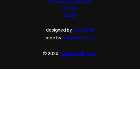
Obchodné podmienky
Cookies
GDPR
designed by
wildcards
code by
wisdomfactory
© 2026,
KANCELARIE, s.r.o.