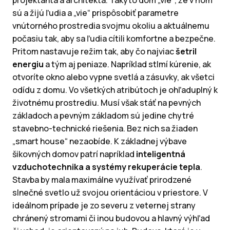
projektanta a architekta. Takýto dom „vie“, že v ňom
sú a žijú ľudia a „vie“ prispôsobiť parametre
vnútorného prostredia svojmu okoliu a aktuálnemu
počasiu tak, aby sa ľudia cítili komfortne a bezpečne.
Pritom nastavuje režim tak, aby čo najviac
šetril
energiu
a tým aj peniaze. Napríklad stlmí kúrenie, ak
otvoríte okno alebo vypne svetlá a zásuvky, ak všetci
odídu z domu. Vo všetkých atribútoch je ohľaduplný k
životnému prostrediu. Musí však stáť na pevných
základoch a pevným základom sú jedine chytré
stavebno-technické riešenia. Bez nich sa žiaden
„smart house“ nezaobíde. K základnej výbave
šikovných domov patrí napríklad
inteligentná
vzduchotechnika a systémy rekuperácie tepla
.
Stavba by mala maximálne využívať prirodzené
slnečné svetlo už svojou orientáciou v priestore. V
ideálnom prípade je zo severu z veternej strany
chránený stromami či inou budovou a hlavný výhľad