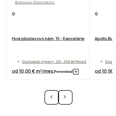
Bratislava-Staré Mesto
Hviezdoslavovo nám. 15 - Kancelárie
Apollo Bus
Dostupné výmery: 29 - 345 m²
Ihneď
Dostu
od 10,00 € m²/mes.
od 10,90
Porovnávač