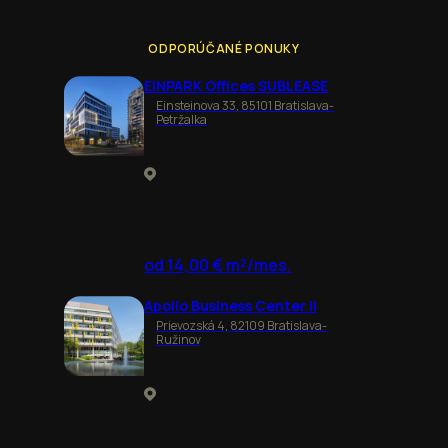
ODPORÚČANÉ PONUKY
EINPARK Offices SUBLEASE
Einsteinova 33, 85101 Bratislava-
Petržalka
od 14,00 € m²/mes.
Apollo Business Center II
Prievozská 4, 82109 Bratislava-
Ružinov