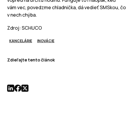
vopred na určitú hodinu. Funguje to i naopak, keď
vám vec, povedzme chladnička, dá vedieť SMSkou, čo
v nech chýba.
Zdroj: SCHUCO
KANCELÁRIE
INOVÁCIE
Zdieľajte tento článok