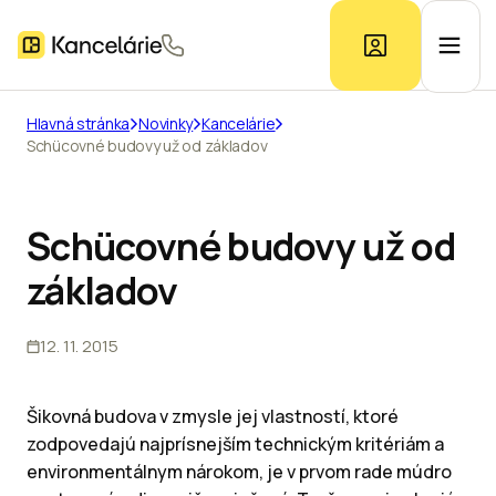
Hlavná stránka
Novinky
Kancelárie
Schücovné budovy už od základov
Ponuka kancelárií
Prieskum trhu
Schücovné budovy už od
základov
Kontakt
12. 11. 2015
Inzerát
Šikovná budova v zmysle jej vlastností, ktoré
zodpovedajú najprísnejším technickým kritériám a
environmentálnym nárokom, je v prvom rade múdro