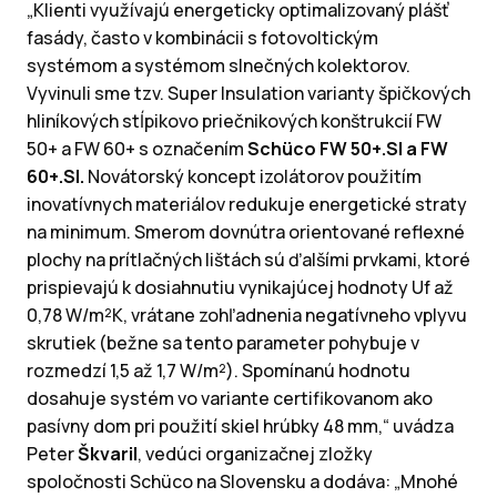
„Klienti využívajú energeticky optimalizovaný plášť
fasády, často v kombinácii s fotovoltickým
systémom a systémom slnečných kolektorov.
Vyvinuli sme tzv. Super Insulation varianty špičkových
hliníkových stĺpikovo priečnikových konštrukcií FW
50+ a FW 60+ s označením
Schüco FW 50+.SI a FW
60+.SI.
Novátorský koncept izolátorov použitím
inovatívnych materiálov redukuje energetické straty
na minimum. Smerom dovnútra orientované reflexné
plochy na prítlačných lištách sú ďalšími prvkami, ktoré
prispievajú k dosiahnutiu vynikajúcej hodnoty Uf až
0,78 W/m²K, vrátane zohľadnenia negatívneho vplyvu
skrutiek (bežne sa tento parameter pohybuje v
rozmedzí 1,5 až 1,7 W/m²). Spomínanú hodnotu
dosahuje systém vo variante certifikovanom ako
pasívny dom pri použití skiel hrúbky 48 mm,“ uvádza
Peter
Škvaril
, vedúci organizačnej zložky
spoločnosti Schüco na Slovensku a dodáva: „Mnohé