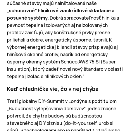
súčasné stavby majú nainštalované naše
„
schücovné“ hliníkové viackrídlové skladacie a
posuvné systémy
. Dobrá spracovateľnosť hliníka a
pevnosť tepelne izolovaných aj neizolovaných
profilov zaisťujú, aby konštrukčné prvky presne
priliehali a dobre, energeticky úsporne, tesnili. K
výbornej energetickej bilancii stavby prispievajú aj
hliníkové okenné profily, napríklad energeticky
úsporný okenný systém Schüco AWS 75.SI (Super
Insulation), ktorý zadefinoval nový štandard v oblasti
tepelnej izolácie hliníkových okien.“
Keď chladnička vie, čo v nej chýba
Tretí globálny DIY-Summit v Londýne s podtitulom
„Budúcnosť vylepšovania domovov“ jednoznačne
potvrdil, že chytré budovy sú budúcnosťou
stavebného aj DIY biznisu (do-it-yourself, urob si
sám). S technológiami ako je napríklad 3D tlač alebo