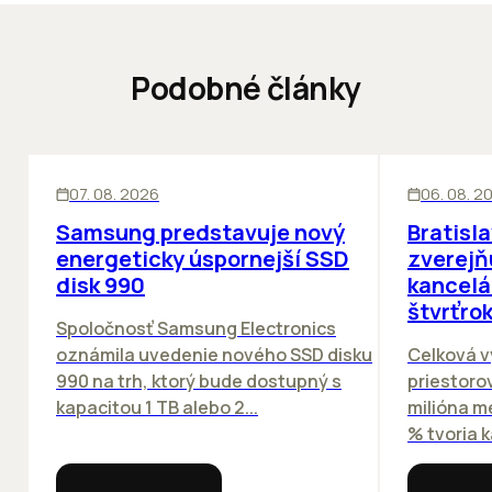
Podobné články
INOVÁCIE
KANCELÁRIE
07. 08. 2026
06. 08. 2
Samsung predstavuje nový
Bratisl
energeticky úspornejší SSD
zverejň
disk 990
kancelá
štvrťro
Spoločnosť Samsung Electronics
oznámila uvedenie nového SSD disku
Celková v
990 na trh, ktorý bude dostupný s
priestorov
kapacitou 1 TB alebo 2...
milióna m
% tvoria k