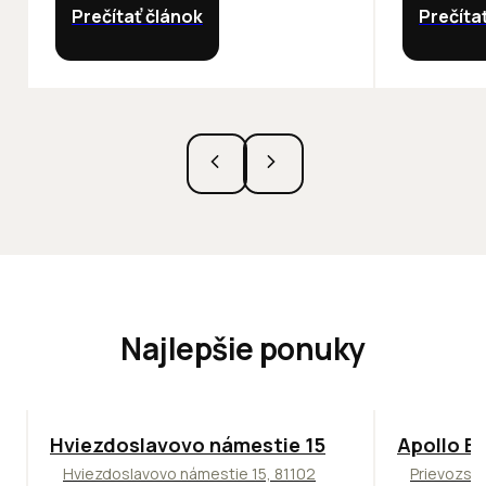
Prečítať článok
Prečíta
Najlepšie ponuky
ODPORÚČAME
TOP
NOVIN
Hviezdoslavovo námestie 15
Apollo Bu
Hviezdoslavovo námestie 15, 81102
Prievozská