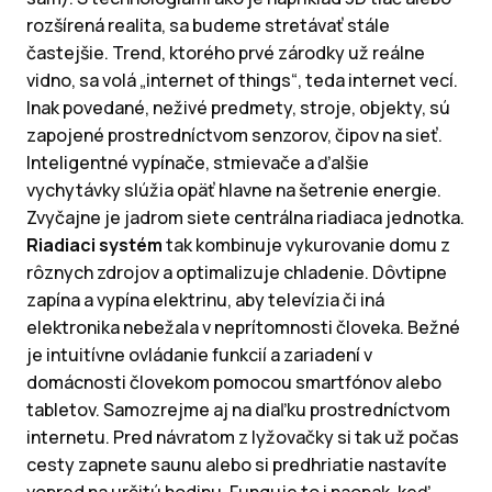
rozšírená realita, sa budeme stretávať stále
častejšie. Trend, ktorého prvé zárodky už reálne
vidno, sa volá „internet of things“, teda internet vecí.
Inak povedané, neživé predmety, stroje, objekty, sú
zapojené prostredníctvom senzorov, čipov na sieť.
Inteligentné vypínače, stmievače a ďalšie
vychytávky slúžia opäť hlavne na šetrenie energie.
Zvyčajne je jadrom siete centrálna riadiaca jednotka.
Riadiaci systém
tak kombinuje vykurovanie domu z
rôznych zdrojov a optimalizuje chladenie. Dôvtipne
zapína a vypína elektrinu, aby televízia či iná
elektronika nebežala v neprítomnosti človeka. Bežné
je intuitívne ovládanie funkcií a zariadení v
domácnosti človekom pomocou smartfónov alebo
tabletov. Samozrejme aj na diaľku prostredníctvom
internetu. Pred návratom z lyžovačky si tak už počas
cesty zapnete saunu alebo si predhriatie nastavíte