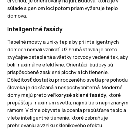
či vchod, je orientovaný na juh. Budova, ktorá je v
súlade s geniom loci potom priam vyžaruje teplo
domova.
Inteligentné fasády
Tepelné mosty a úniky tepla by pri inteligentných
domoch nemali vznikať. Už hrubá stavba je preto
zvyčajne zateplená a všetky rozvody vedené tak, aby
boli maximálne efektívne. Orientácii budovy sú
prispôsobené zasklené plochy a ich tienenie.
Dôležitosť dostatku prirodzeného svetla pre pohodu
človeka je dokázaná a nespochybniteľná. Moderné
domy majú preto
veľkorysé sklené fasády
, ktoré
prepúšťajú maximum svetla, najmä tie s nepriznaným
rámom. V zime obyvatelia ocenia prepúšťané teplo a
v lete inteligentné tienenie, ktoré zabraňuje
prehrievaniu a vzniku skleníkového efektu.