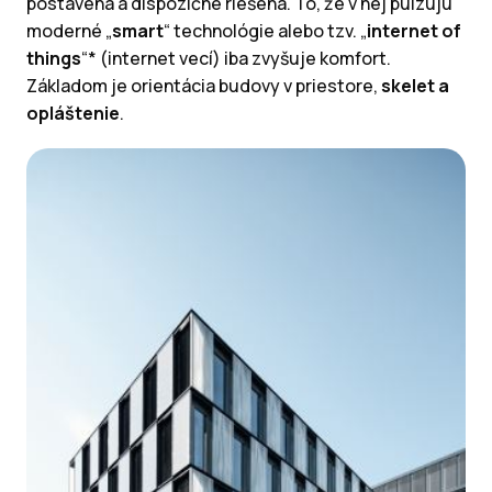
postavená a dispozične riešená. To, že v nej pulzujú
moderné „
smart
“ technológie alebo tzv. „
internet of
things
“* (internet vecí) iba zvyšuje komfort.
Základom je orientácia budovy v priestore,
skelet a
opláštenie
.