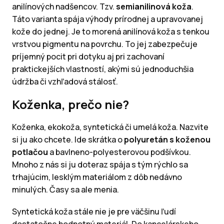
anilínových nadšencov. Tzv.
semianilinová koža
.
Táto varianta spája výhody prírodnej a upravovanej
kože do jednej. Je to morená anilínová koža s tenkou
vrstvou pigmentu na povrchu. To jej zabezpečuje
príjemný pocit pri dotyku aj pri zachovaní
praktickejších vlastností, akými sú jednoduchšia
údržba či vzhľadová stálosť.
Koženka, prečo nie?
Koženka, ekokoža, syntetická či umelá koža. Nazvite
si ju ako chcete. Ide skrátka o
polyuretán s koženou
potlačou
a bavlneno-polyesterovou podšívkou.
Mnoho z nás si ju doteraz spája s tým rýchlo sa
trhajúcim, lesklým materiálom z dôb nedávno
minulých. Časy sa ale menia.
Syntetická koža stále nie je pre väčšinu ľudí