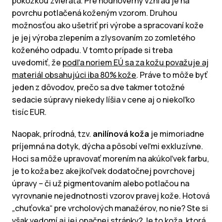
pokožkou zvieraťa. Pre hodnoverný vzhľad je na
povrchu potlačená koženým vzorom. Druhou
možnosťou ako ušetriť pri výrobe a spracovaní kože
je jej výroba zlepením a zlysovaním zo zomletého
koženého odpadu. V tomto prípade si treba
uvedomiť, že
podľa noriem EÚ sa za kožu považuje aj
materiál obsahujúci iba 80% kože
. Práve to môže byť
jeden z dôvodov, prečo sa dve takmer totožné
sedacie súpravy niekedy líšia v cene aj o niekoľko
tisíc EUR.
Naopak, prírodná, tzv.
anilínová koža
je mimoriadne
príjemná na dotyk, dýcha a pôsobí veľmi exkluzívne.
Hoci sa môže upravovať morením na akúkoľvek farbu,
je to koža bez akejkoľvek dodatočnej povrchovej
úpravy – či už pigmentovaním alebo potlačou na
vyrovnanie nejednotnosti vzorov pravej kože. Hotová
„chuťovka“ pre vrcholových manažérov, no nie? Ste si
však vedomí aj jej opačnej stránky?
Je to koža, ktorá