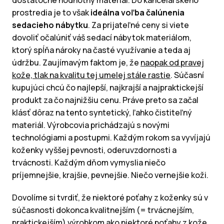
dostatočne hodnotný materiál. Do kancelárskeho
prostredia je to však
ideálna voľba čalúnenia
sedacieho nábytku
. Za prijateľné ceny si viete
dovoliť očalúniť váš sedací nábytok materiálom,
ktorý spĺňa nároky na časté využívanie a teda aj
údržbu. Zaujímavým faktom je, že
naopak od pravej
kože, tlak na kvalitu tej umelej stále rastie
. Súčasní
kupujúci chcú čo najlepší, najkrajší a najpraktickejší
produkt za čo najnižšiu cenu. Práve preto sa začal
klásť dôraz na tento syntetický, ľahko čistiteľný
materiál. Výrobcovia prichádzajú s novými
technológiami a postupmi. Každým rokom sa vyvíjajú
koženky vyššej pevnosti, oderuvzdornosti a
trvácnosti. Každým dňom vymyslia niečo
príjemnejšie, krajšie, pevnejšie. Niečo vernejšie koži.
Dovolíme si tvrdiť, že niektoré poťahy z koženky sú v
súčasnosti dokonca kvalitnejším (= trvácnejším,
praktickejším) výrobkom ako niektoré poťahy z kože.