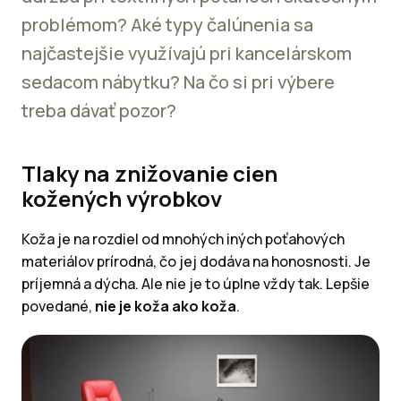
problémom? Aké typy čalúnenia sa
najčastejšie využívajú pri kancelárskom
sedacom nábytku? Na čo si pri výbere
treba dávať pozor?
Tlaky na znižovanie cien
kožených výrobkov
Koža je na rozdiel od mnohých iných poťahových
materiálov prírodná, čo jej dodáva na honosnosti. Je
príjemná a dýcha. Ale nie je to úplne vždy tak. Lepšie
povedané,
nie je koža ako koža
.