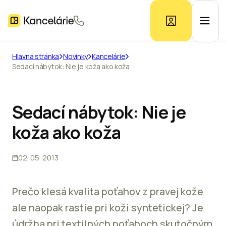
Hlavná stránka
Novinky
Kancelárie
Sedací nábytok: Nie je koža ako koža
Ponuka kancelárií
Prieskum trhu
Sedací nábytok: Nie je
koža ako koža
Kontakt
02. 05. 2013
Inzerát
Prečo klesá kvalita poťahov z pravej kože
ale naopak rastie pri koži syntetickej? Je
údržba pri textilných poťahoch skutočným