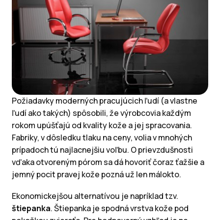
Požiadavky moderných pracujúcich ľudí (a vlastne
ľudí ako takých) spôsobili, že výrobcovia každým
rokom upúšťajú od kvality kože a jej spracovania.
Fabriky, v dôsledku tlaku na ceny, volia v mnohých
prípadoch tú najlacnejšiu voľbu. O prievzdušnosti
vďaka otvoreným pórom sa dá hovoriť čoraz ťažšie a
jemný pocit pravej kože pozná už len málokto.
Ekonomickejšou alternatívou je napríklad tzv.
štiepanka
. Štiepanka je spodná vrstva kože pod