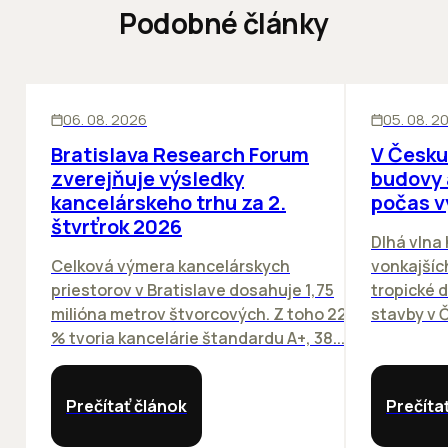
Podobné články
KANCELÁRIE
KANCELÁRIE
06. 08. 2026
05. 08. 2
Bratislava Research Forum
V Česku
zverejňuje výsledky
budovy 
kancelárskeho trhu za 2.
počas v
štvrťrok 2026
Dlhá vlna
Celková výmera kancelárskych
vonkajších
priestorov v Bratislave dosahuje 1,75
tropické dn
milióna metrov štvorcových. Z toho 22
stavby v Č
% tvoria kancelárie štandardu A+, 38...
Prečítať článok
Prečíta