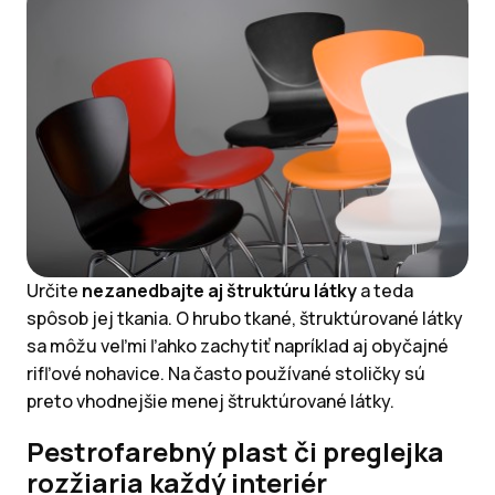
Určite
nezanedbajte aj štruktúru látky
a teda
spôsob jej tkania. O hrubo tkané, štruktúrované látky
sa môžu veľmi ľahko zachytiť napríklad aj obyčajné
rifľové nohavice. Na často používané stoličky sú
preto vhodnejšie menej štruktúrované látky.
Pestrofarebný plast či preglejka
rozžiaria každý interiér