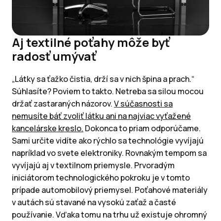
Aj textilné poťahy môže byť
radosť umývať
„Látky sa ťažko čistia, drží sa v nich špina a prach.“
Súhlasíte? Poviem to takto. Netreba sa silou mocou
držať zastaraných názorov.
V súčasnosti sa
nemusíte báť zvoliť látku ani na najviac vyťažené
kancelárske kreslo.
Dokonca to priam odporúčame.
Sami určite vidíte ako rýchlo sa technológie vyvíjajú
napríklad vo svete elektroniky. Rovnakým tempom sa
vyvíjajú aj v textilnom priemysle. Prvoradým
iniciátorom technologického pokroku je v tomto
prípade automobilový priemysel. Poťahové materiály
v autách sú stavané na vysokú zaťaž a časté
používanie. Vďaka tomu na trhu už existuje ohromný