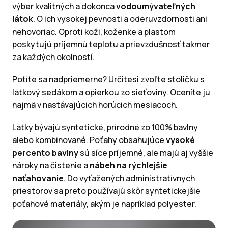
výber kvalitných a dokonca
vodoumývateľných
látok
. O ich vysokej pevnosti a oderuvzdornosti ani
nehovoriac. Oproti koži, koženke a plastom
poskytujú príjemnú teplotu a prievzdušnosť takmer
za každých okolností.
Potíte sa nadpriemerne? Určitesi zvoľte stoličku s
látkový sedákom a opierkou zo sieťoviny
. Oceníte ju
najmä v nastávajúcich horúcich mesiacoch.
Látky bývajú syntetické, prírodné zo 100% bavlny
alebo kombinované. Poťahy obsahujúce
vysoké
percento bavlny
sú síce príjemné, ale majú aj vyššie
nároky na čistenie a
nábeh na rýchlejšie
naťahovanie
. Do vyťažených administratívnych
priestorov sa preto používajú skôr syntetickejšie
poťahové materiály, akým je napríklad polyester.