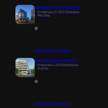
EINPARK Offices SUBLEASE
Einsteinova 33, 85101 Bratislava-
Petržalka
od 14,00 € m²/mes.
Apollo Business Center II
Prievozská 4, 82109 Bratislava-
Ružinov
od 10,90 € m²/mes.