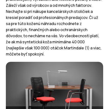
Záleží však od výrobcov a od mnohých faktorov.
Nechajte si pri nákupe kancelárskych stoličiek a
kresiel poradiť od profesionálnych predajcov. Či už
sa pre túto koženú náhradu rozhodnete z
praktických, finančných alebo ochranárskych
dôvodov, to necháme na vás. Vo všeobecnosti platí,
že ak má syntetická koža minimálne 40 000
(najlepšie však 100 000) otáčok Martindale (1) a viac,
môžete byť spokojní.