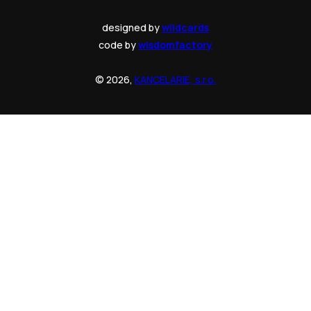
designed by
wildcards
code by
wisdomfactory
© 2026,
KANCELARIE, s.r.o.