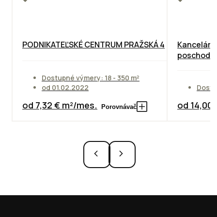
PODNIKATEĽSKÉ CENTRUM PRAŽSKÁ 4
Kancelárie
poschodie
Dostupné výmery: 18 - 350 m²
od 01.02.2022
Dostu
od 7,32 € m²/mes.
od 14,00
Porovnávač