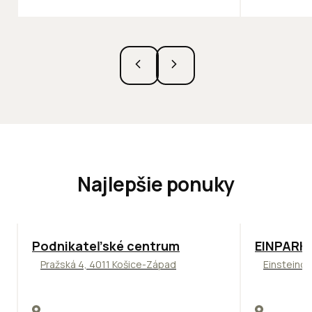
Najlepšie ponuky
ODPORÚČAME
TOP
ODPO
Podnikateľské centrum
EINPARK 
Pražská 4, 4011 Košice-Západ
Einsteinov