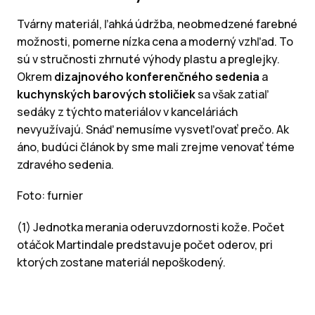
Tvárny materiál, ľahká údržba, neobmedzené farebné
možnosti, pomerne nízka cena a moderný vzhľad. To
sú v stručnosti zhrnuté výhody plastu a preglejky.
Okrem
dizajnového konferenčného sedenia
a
kuchynských barových stoličiek
sa však zatiaľ
sedáky z týchto materiálov v kanceláriách
nevyužívajú. Snáď nemusíme vysvetľovať prečo. Ak
áno, budúci článok by sme mali zrejme venovať téme
zdravého sedenia.
Foto: furnier
(1) Jednotka merania oderuvzdornosti kože. Počet
otáčok Martindale predstavuje počet oderov, pri
ktorých zostane materiál nepoškodený.