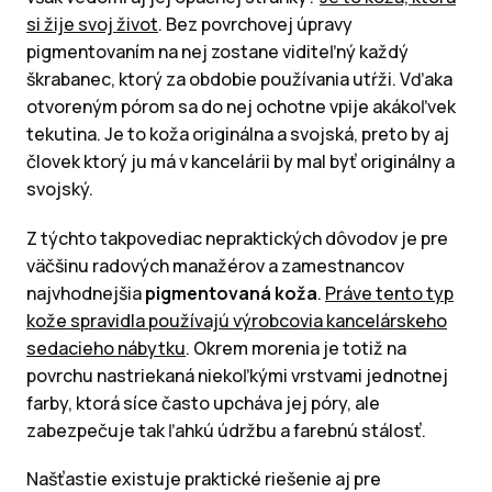
si žije svoj život
. Bez povrchovej úpravy
pigmentovaním na nej zostane viditeľný každý
škrabanec, ktorý za obdobie používania utŕži. Vďaka
otvoreným pórom sa do nej ochotne vpije akákoľvek
tekutina. Je to koža originálna a svojská, preto by aj
človek ktorý ju má v kancelárii by mal byť originálny a
svojský.
Z týchto takpovediac nepraktických dôvodov je pre
väčšinu radových manažérov a zamestnancov
najvhodnejšia
pigmentovaná koža
.
Práve tento typ
kože spravidla používajú výrobcovia kancelárskeho
sedacieho nábytku
. Okrem morenia je totiž na
povrchu nastriekaná niekoľkými vrstvami jednotnej
farby, ktorá síce často upcháva jej póry, ale
zabezpečuje tak ľahkú údržbu a farebnú stálosť.
Našťastie existuje praktické riešenie aj pre