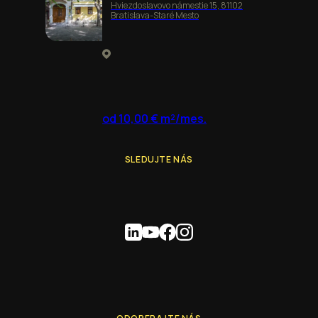
Hviezdoslavovo námestie 15, 81102
Bratislava-Staré Mesto
od 10,00 € m²/mes.
SLEDUJTE NÁS