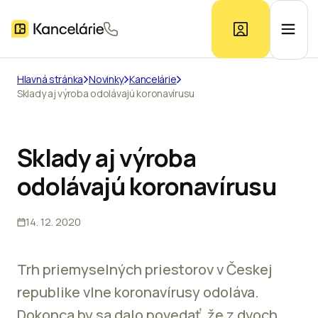
Hlavná stránka
Novinky
Kancelárie
Sklady aj výroba odolávajú koronavírusu
Ponuka kancelárií
Prieskum trhu
Sklady aj výroba
odolávajú koronavírusu
Kontakt
14. 12. 2020
Inzerát
Trh priemyselných priestorov v Českej
republike vlne koronavírusy odoláva.
Dokonca by sa dalo povedať, že z dvoch