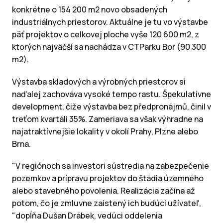
konkrétne o 154 200 m2 novo obsadených
industriálnych priestorov. Aktuálne je tu vo výstavbe
päť projektov o celkovej ploche vyše 120 600 m2, z
ktorých najväčší sa nachádza v CTParku Bor (90 300
m2).
Výstavba skladových a výrobných priestorov si
naďalej zachováva vysoké tempo rastu. Špekulatívne
development, čiže výstavba bez předpronájmů, činil v
treťom kvartáli 35%. Zameriava sa však výhradne na
najatraktívnejšie lokality v okolí Prahy, Plzne alebo
Brna.
"V regiónoch sa investori sústredia na zabezpečenie
pozemkov a prípravu projektov do štádia územného
alebo stavebného povolenia. Realizácia začína až
potom, čo je zmluvne zaistený ich budúci užívateľ,
"dopĺňa Dušan Drábek, vedúci oddelenia