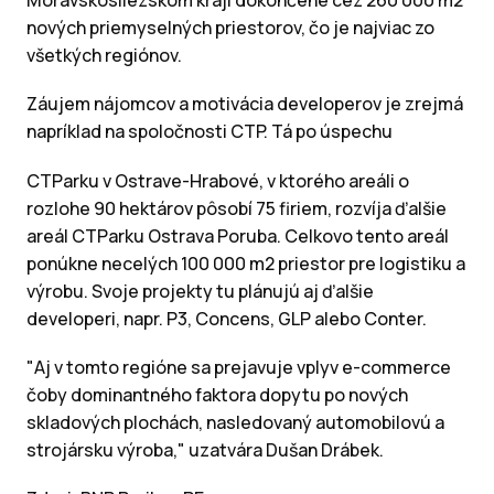
Moravskosliezskom kraji dokončené cez 260 000 m2
nových priemyselných priestorov, čo je najviac zo
všetkých regiónov.
Záujem nájomcov a motivácia developerov je zrejmá
napríklad na spoločnosti CTP. Tá po úspechu
CTParku v Ostrave-Hrabové, v ktorého areáli o
rozlohe 90 hektárov pôsobí 75 firiem, rozvíja ďalšie
areál CTParku Ostrava Poruba. Celkovo tento areál
ponúkne necelých 100 000 m2 priestor pre logistiku a
výrobu. Svoje projekty tu plánujú aj ďalšie
developeri, napr. P3, Concens, GLP alebo Conter.
"Aj v tomto regióne sa prejavuje vplyv e-commerce
čoby dominantného faktora dopytu po nových
skladových plochách, nasledovaný automobilovú a
strojársku výroba," uzatvára Dušan Drábek.