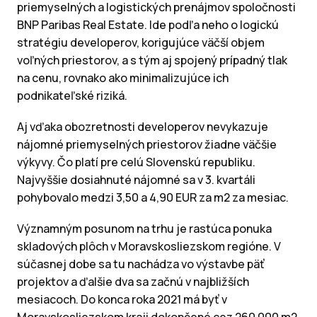
priemyselných a logistických prenájmov spoločnosti
BNP Paribas Real Estate. Ide podľa neho o logickú
stratégiu developerov, korigujúce väčší objem
voľných priestorov, a s tým aj spojený prípadný tlak
na cenu, rovnako ako minimalizujúce ich
podnikateľské riziká.
Aj vďaka obozretnosti developerov nevykazuje
nájomné priemyselných priestorov žiadne väčšie
výkyvy. Čo platí pre celú Slovenskú republiku.
Najvyššie dosiahnuté nájomné sa v 3. kvartáli
pohybovalo medzi 3,50 a 4,90 EUR za m2 za mesiac.
Významným posunom na trhu je rastúca ponuka
skladových plôch v Moravskosliezskom regióne. V
súčasnej dobe sa tu nachádza vo výstavbe päť
projektov a ďalšie dva sa začnú v najbližších
mesiacoch. Do konca roka 2021 má byť v