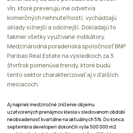
vĺn, ktoré preverujú iné odvetvia
komerčných nehnuteľností, vychádzajú
sklady silnejší a odolnejší. Dokladajú to
takmer všetky využívané indikátory.
Medzinárodná poradenská spoločnosť BNP
Paribas Real Estate na výsledkoch za 3.
štvrťrok pomenúva trendy, ktoré budú
tento sektor charakterizovať aj v ďalších
mesiacoch.
Aj napriek medziročné zníženie objemu
uzatvorených prenájmov klesla v sledovanom období
neobsadenosť kvartálne na aktuálnych 5%. Do konca
septembra developeri dokončili vyše 500 000 m2