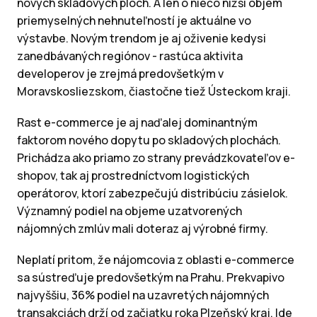
nových skladových plôch. A len o niečo nižší objem
priemyselných nehnuteľností je aktuálne vo
výstavbe. Novým trendom je aj oživenie kedysi
zanedbávaných regiónov - rastúca aktivita
developerov je zrejmá predovšetkým v
Moravskosliezskom, čiastočne tiež Ústeckom kraji.
Rast e-commerce je aj naďalej dominantným
faktorom nového dopytu po skladových plochách.
Prichádza ako priamo zo strany prevádzkovateľov e-
shopov, tak aj prostredníctvom logistických
operátorov, ktorí zabezpečujú distribúciu zásielok.
Významný podiel na objeme uzatvorených
nájomných zmlúv mali doteraz aj výrobné firmy.
Neplatí pritom, že nájomcovia z oblasti e-commerce
sa sústreďuje predovšetkým na Prahu. Prekvapivo
najvyššiu, 36% podiel na uzavretých nájomných
transakciách drží od začiatku roka Plzeňský kraj. Ide