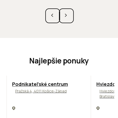
Najlepšie ponuky
ODPORÚČAME
ODPORÚČAM
Podnikateľské centrum
Hviezdos
Pražská 4, 4011 Košice-Západ
Hviezdosl
Bratislava