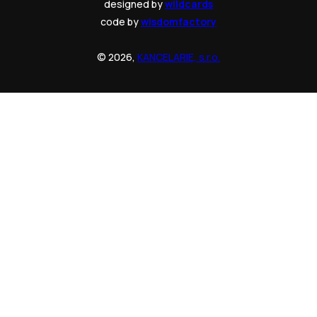
designed by
wildcards
code by
wisdomfactory
© 2026,
KANCELARIE, s.r.o.