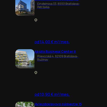
Einsteinova 33, 85101 Bratislava-
Petržalka
od 14,00 € m²/mes.
Apollo Business Center II
Prievozská 4, 82109 Bratislava-
Ružinov
od 10,90 € m²/mes.
Hviezdoslavovo námestie 15