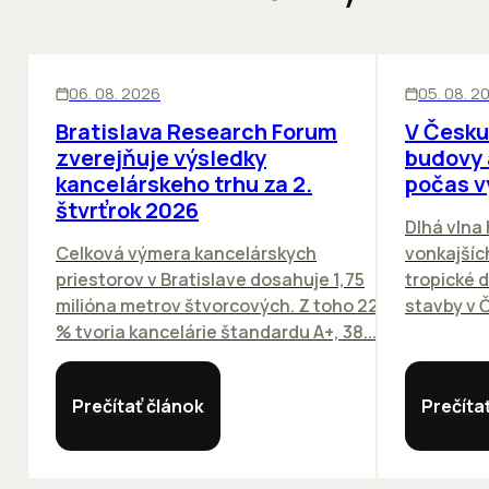
KANCELÁRIE
KANCELÁRIE
06. 08. 2026
05. 08. 2
Bratislava Research Forum
V Česku
zverejňuje výsledky
budovy 
kancelárskeho trhu za 2.
počas v
štvrťrok 2026
Dlhá vlna
Celková výmera kancelárskych
vonkajších
priestorov v Bratislave dosahuje 1,75
tropické dn
milióna metrov štvorcových. Z toho 22
stavby v Č
% tvoria kancelárie štandardu A+, 38...
Prečítať článok
Prečíta