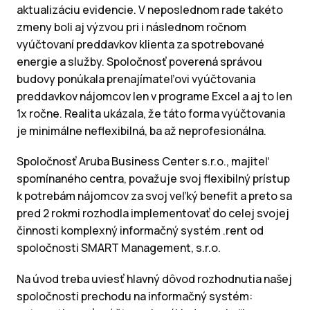
aktualizáciu evidencie. V neposlednom rade takéto
zmeny boli aj výzvou pri i následnom ročnom
vyúčtovaní preddavkov klienta za spotrebované
energie a služby. Spoločnosť poverená správou
budovy ponúkala prenajímateľovi vyúčtovania
preddavkov nájomcov len v programe Excel a aj to len
1x ročne. Realita ukázala, že táto forma vyúčtovania
je minimálne neflexibilná, ba až neprofesionálna.
Spoločnosť Aruba Business Center s.r.o., majiteľ
spomínaného centra, považuje svoj flexibilný prístup
k potrebám nájomcov za svoj veľký benefit a preto sa
pred 2 rokmi rozhodla implementovať do celej svojej
činnosti komplexný informačný systém .rent od
spoločnosti SMART Management, s.r.o.
Na úvod treba uviesť hlavný dôvod rozhodnutia našej
spoločnosti prechodu na informačný systém: