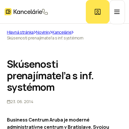
Hlavná stránka
Novinky
Kancelárie
Skúsenosti prenajímateľa s inf. systémom
Ponuka kancelárií
Prieskum trhu
Skúsenosti
prenajímateľa s inf.
Kontakt
systémom
23. 06. 2014
Inzerát
Business Centrum Aruba je moderné
administratívne centrum v Bratislave. Svojou