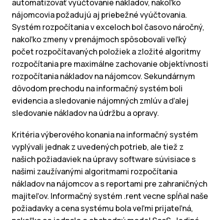
automatizovať vyúčtovanie nákladov, nakoľko
nájomcovia požadujú aj priebežné vyúčtovania.
Systém rozpočítania v exceloch bol časovo náročný,
nakoľko zmeny v prenájmoch spôsobovali veľký
počet rozpočítavaných položiek a zložité algoritmy
rozpočítania pre maximálne zachovanie objektívnosti
rozpočítania nákladov na nájomcov. Sekundárnym
dôvodom prechodu na informačný systém boli
evidencia a sledovanie nájomných zmlúv a ďalej
sledovanie nákladov na údržbu a opravy.
Kritéria výberového konania na informačný systém
vyplývali jednak z uvedených potrieb, ale tiež z
našich požiadaviek na úpravy software súvisiace s
našimi zaužívanými algoritmami rozpočítania
nákladov na nájomcov a s reportami pre zahraničných
majiteľov. Informačný systém .rent vecne spĺňal naše
požiadavky a cena systému bola veľmi prijateľná,