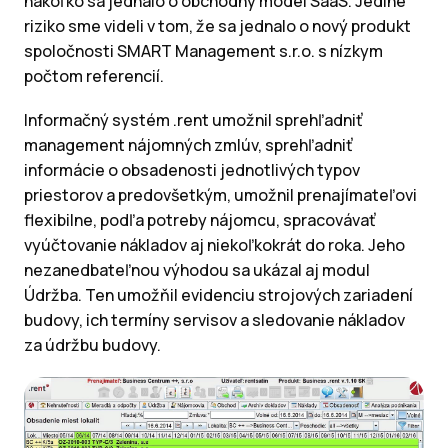
nakoľko sa jednalo o obchodný model SaaS. Jediné
riziko sme videli v tom, že sa jednalo o nový produkt
spoločnosti SMART Management s.r.o. s nízkym
počtom referencií.
Informačný systém .rent umožnil sprehľadniť
management nájomných zmlúv, sprehľadniť
informácie o obsadenosti jednotlivých typov
priestorov a predovšetkým, umožnil prenajímateľovi
flexibilne, podľa potreby nájomcu, spracovávať
vyúčtovanie nákladov aj niekoľkokrát do roka. Jeho
nezanedbateľnou výhodou sa ukázal aj modul
Údržba. Ten umožňil evidenciu strojových zariadení
budovy, ich termíny servisov a sledovanie nákladov
za údržbu budovy.