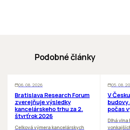
Podobné články
KANCELÁRIE
KANCELÁRIE
06. 08. 2026
05. 08. 2
Bratislava Research Forum
V Česku
zverejňuje výsledky
budovy 
kancelárskeho trhu za 2.
počas v
štvrťrok 2026
Dlhá vlna
Celková výmera kancelárskych
vonkajších