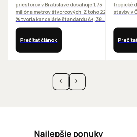
priestorov v Bratislave dosahuje 1,75
tropické dn
milióna metrov štvorcových. Z toho 22
stavby v Č
% tvoria kancelárie štandardu A+, 38...
Prečítať článok
Prečíta
Najlepšie ponuky