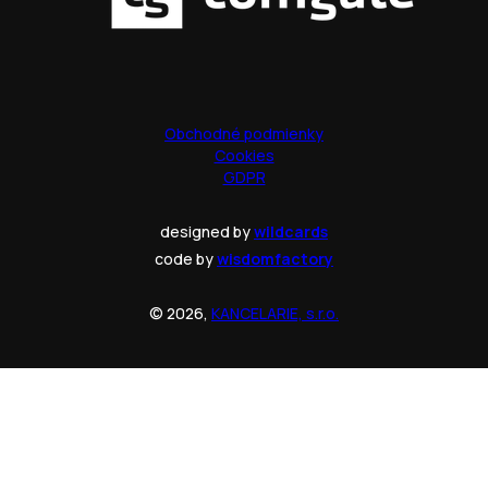
Obchodné podmienky
Cookies
GDPR
designed by
wildcards
code by
wisdomfactory
© 2026,
KANCELARIE, s.r.o.