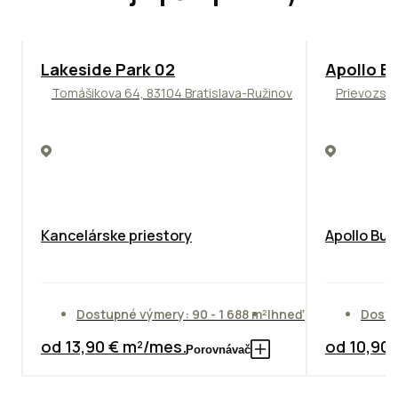
ODPORÚČAME
TOP
NOVIN
Lakeside Park 02
Apollo Bu
Tomášikova 64, 83104 Bratislava-Ružinov
Prievozská
Kancelárske priestory
Apollo Bus
Dostupné výmery: 90 - 1 688 m²
Ihneď
Dostu
od 13,90 € m²/mes.
od 10,90
Porovnávač