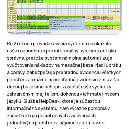
Po 2 rokoch prevádzkovania systému sa ukázalo
naše rozhodnutie pre informačný systém .rent ako
správne, pretože systém nám plne automatizuje
vyúčtovania nákladov na mesačnej báze, riadi údržbu
a opravy, zabezpečuje prehľadnú evidenciu všetkých
priestorov a máme aj prehľadnú evidenciu zmlúv. Na
dennej báze sme schopní zasielať naše výsledky
zahraničným majiteľom, dokonca v ich materinskom
jazyku. Služba HelpDesk, ktorá je súčasťou
informačného systému, nám výrazne pomohla v
začiatkoch pri počiatočných zadávaniach
jednotlivých priestorov, nájomcov a zmlúv do