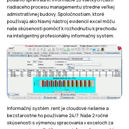
riadiaceho procesu managementu stredne veľkej
admistratívnej budovy. Spoločnostiam, ktoré
používajú ako hlavný nástroj evidencií excel môžu
naše skúsenosti pomôcť k rozhodnutiu k prechodu
na inteligentný profesionálny informačný systém.
Informačný systém .rent je cloudové riešenie a
bezstarostne ho používame 24/7. Naše 2 ročné
skúsenosti s výmenou spracovania v exceloch za