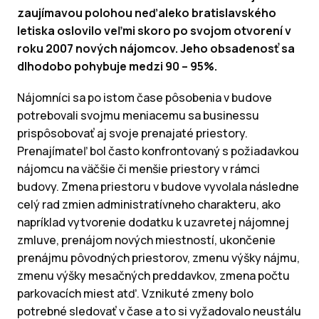
zaujímavou polohou neďaleko bratislavského
letiska oslovilo veľmi skoro po svojom otvorení v
roku 2007 nových nájomcov. Jeho obsadenosť sa
dlhodobo pohybuje medzi 90 – 95%.
Nájomníci sa po istom čase pôsobenia v budove
potrebovali svojmu meniacemu sa businessu
prispôsobovať aj svoje prenajaté priestory.
Prenajímateľ bol často konfrontovaný s požiadavkou
nájomcu na väčšie či menšie priestory v rámci
budovy. Zmena priestoru v budove vyvolala následne
celý rad zmien administratívneho charakteru, ako
napríklad vytvorenie dodatku k uzavretej nájomnej
zmluve, prenájom nových miestností, ukončenie
prenájmu pôvodných priestorov, zmenu výšky nájmu,
zmenu výšky mesačných preddavkov, zmena počtu
parkovacích miest atď. Vznikuté zmeny bolo
potrebné sledovať v čase a to si vyžadovalo neustálu