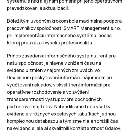
systému a naďalej nám pomáha pri jeho operatívnom
prevádzkovaní a aktualizácii.
Dôležitým úvodným krokom bola maximálna podpora
pracovnníkov spoločnosti SMART Management s.r.o.
pri implementácii informačného systému, počas
ktorej preukázali vysokú profesionalitu.
Prínos zavedenia informačného systému .rent pre
našu spoločnosť je hlavne v znížení času na
evidenciu zmien v nájomných zmluvách, vo
flexibilnom poskytovaní informácii nájomcom pri
vyúčtovaní nákladov, v skvalitnení informácií pre
operatívne rozhodovanie a vo zvýšení
transparentnosti výstupov pre obchodných
partnerov i majiteľov. Nahradili sme teda všetky
evidencie v rôznych excelových tabuľkách jednou
komplexnou databázou a tým sme nielen znížili čas
na evidencie, ale aj skvalitnili konzistentnosť údajov.