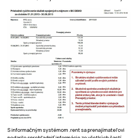
S informačným systémom .rent sa prenajímateľovi
podarilo sprehľadniť informácie zo všetkých častí