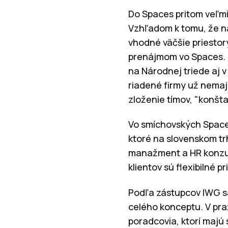
Do Spaces pritom veľmi
Vzhľadom k tomu, že n
vhodné väčšie priestor
prenájmom vo Spaces. 
na Národnej triede aj v
riadené firmy už nemaj
zloženie tímov, "konšta
Vo smíchovských Space
ktoré na slovenskom tr
manažment a HR konzulta
klientov sú flexibilné p
Podľa zástupcov IWG s
celého konceptu. V pra
poradcovia, ktorí majú