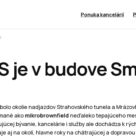
Ponuka kancelárií
P
F
 je v budove S
 bolo okolie nadjazdov Strahovského tunela a Mrázo
ímané ako
mikrobrownfield
neďaleko tepajúceho mes
júcej bývanie, kancelárie i služby ale dochádza k rýc
uje aj na okolí, hlavne roky na chátrajúcej a dopravo