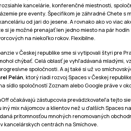
rozsiahle kancelárie, konferenčné miestnosti, spoloč
zázemie pre eventy. Špecifikom je záhradné Chete s
anceláriu od jari do jesene. A rovnako ako vo viac a
e si je možné prenajať len jedno miesto na pár hodín 
orcových na niekoľko rokov. Flexibilne.
nzie v Českej republike sme si vytipovali štyri pre Pra
mohol chýbať. Celá oblasť je vyhľadávaná mladými, v
progresívne spoločnosti. A aj také si už vo smíchovsk
rel Pelán
, ktorý riadi rozvoj Spaces v Českej republik
a sídlo spoločností Zoznam alebo Google práve v okol
Off očakávajú zástupcovia prevádzkovateľa tejto siet
u iný mix nájomcov a klientov než u ďalších Spaces na
 je daná prítomnosťou mnohých renomovaných obchod
 v kancelárskych centrách na Smíchove.