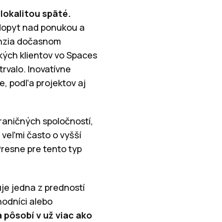
 lokalitou späté.
 dopyt nad ponukou a
panzia dočasnom
ých klientov vo Spaces
trvalo. Inovatívne
, podľa projektov aj
raničných spoločností,
veľmi často o vyšší
Presne pre tento typ
je jedna z predností
hodníci alebo
 pôsobí v už viac ako