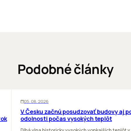
Podobné články
KANCELÁRIE
05. 08. 2026
V Česku začnú posudzovať budovy aj p
rok
odolnosti počas vysokých teplôt
Dlhá vlna historicky vysokých vonkajších teplôt v 