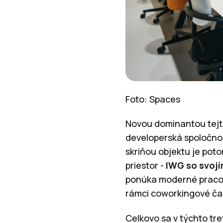
Foto: Spaces
Novou dominantou tejto
developerská spoločno
skriňou objektu je poto
priestor -
IWG so svoj
ponúka moderné pracovn
rámci coworkingové čas
Celkovo sa v týchto tr