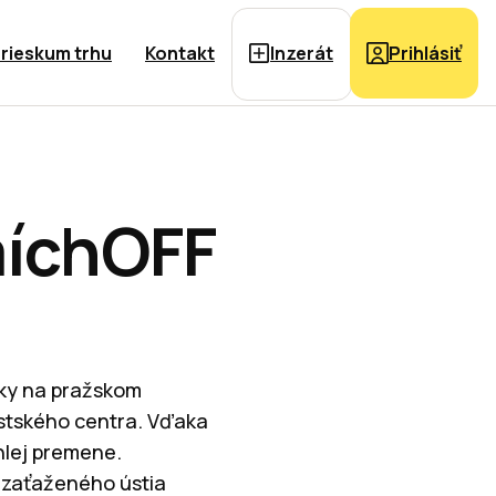
rieskum trhu
Kontakt
Inzerát
Prihlásiť
míchOFF
vky na pražskom
tského centra. Vďaka
hlej premene.
u zaťaženého ústia