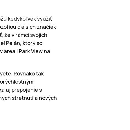
ôžu kedykoľvek využiť
lozofiou ďalších značiek
, že v rámci svojich
el Pelán, ktorý so
v areáli Park View na
vete. Rovnako tak
korýchlostným
a aj prepojenie s
nych stretnutí a nových