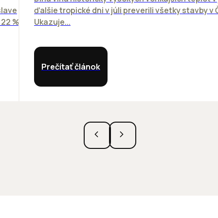
slave
ďalšie tropické dni v júli preverili všetky stavby v
o 22 %
Ukazuje...
Prečítať článok