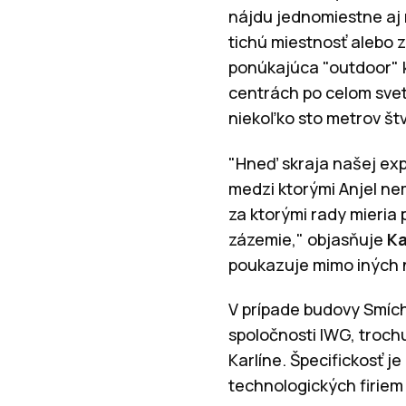
nájdu jednomiestne aj 
tichú miestnosť alebo 
ponúkajúca "outdoor" k
centrách po celom svet
niekoľko sto metrov štv
"Hneď skraja našej expa
medzi ktorými Anjel ne
za ktorými rady mieria 
zázemie," objasňuje
Ka
poukazuje mimo iných n
V prípade budovy Smích
spoločnosti IWG, troch
Karlíne. Špecifickosť
technologických firiem