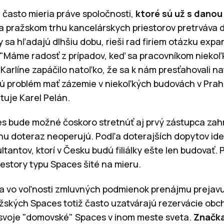
 často mieria práve spoločnosti,
ktoré sú už s danou
a pražskom trhu kancelárskych priestorov pretrváva
y sa hľadajú dlhšiu dobu, rieši rad firiem otázku ex
"Máme radosť z prípadov, keď sa pracovníkom niekoľk
 Karlíne zapáčilo natoľko, že sa k nám presťahovali na
ú problém mať zázemie v niekoľkých budovách v Prahe
tuje Karel Pelán.
s bude možné čoskoro stretnúť aj prvý zástupca zah
hu doteraz neoperujú. Podľa doterajších dopytov ide 
ntov, ktorí v Česku budú filiálky ešte len budovať. 
riestory typu Spaces šité na mieru.
a vo voľnosti zmluvných podmienok prenájmu prejavu
žských Spaces totiž často uzatvárajú rezervácie obc
 svoje "domovské" Spaces v inom meste sveta.
Značka