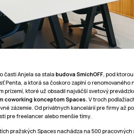
 časti Anjela sa stala
budova SmíchOFF
, pod ktorou
sť Penta, a ktorá sa čoskoro zaplní o renomovaného
m prízemí, ktoré už obsadil najväčší svetový prevádzk
ím coworking konceptom Spaces.
V troch podlažiac
é zázemie. Od privátnych kancelárií pre firmy až p
ti pre freelancer alebo menšie tímy.
etích pražských Spaces nachádza na 500 pracovných m