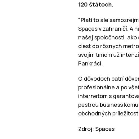
120 štátoch.
"Platí to ale samozrej
Spaces v zahraničí. A n
našej spoločnosti, ako
ciest do rôznych metrop
svojím tímom už intenzí
Pankráci.
O dôvodoch patrí dôve
profesionálne a po vš
internetom s garantova
pestrou business komun
obchodných príležitostí
Zdroj: Spaces