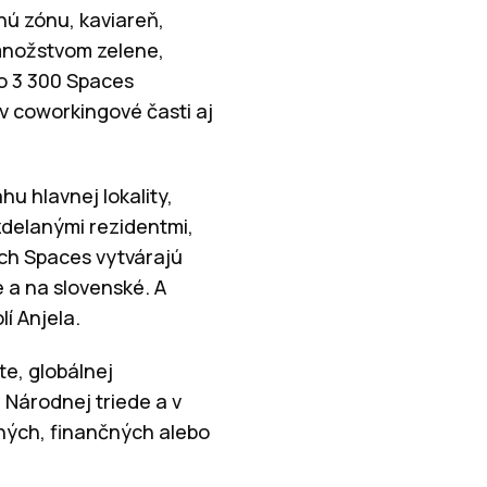
nú zónu, kaviareň,
 množstvom zelene,
ko 3 300 Spaces
v coworkingové časti aj
hu hlavnej lokality,
zdelanými rezidentmi,
ých Spaces vytvárajú
e a na slovenské. A
í Anjela.
e, globálnej
 Národnej triede a v
ných, finančných alebo