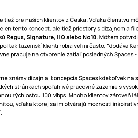
me tiež pre našich klientov z Česka. Vďaka členstvu m
ielen tento koncept, ale tiež priestory s dizajnom a fi
 sú
Regus, Signature, HQ alebo No18
. Môžem potvrdiť
ol tak tuzemskí klienti robia veľmi často, "dodáva Kar
vne pracuje na otvorenie zatiaľ posledných Spaces - 
rne známy dizajn aj koncepcia Spaces kdekoľvek na s
etkých stránkach spoľahlivé pracovné zázemie s vyso
nou rýchlosťou 100 Mbps. Mnoho klientov zároveň lák
itou, vďaka ktorej sa im otvárajú možnosti inšpiratív
.