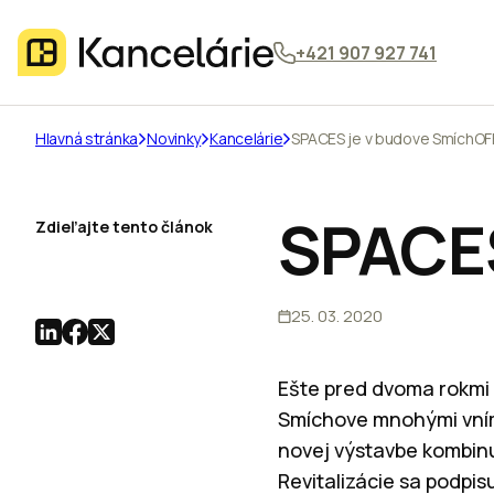
+421 907 927 741
Hlavná stránka
Novinky
Kancelárie
SPACES je v budove SmíchOF
SPACES
Zdieľajte tento článok
25. 03. 2020
Ešte pred dvoma rokmi
Smíchove mnohými vn
novej výstavbe kombinu
Revitalizácie sa podpis