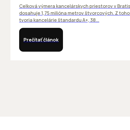
Celková výmera kancelárskych priestorov v Brati
dosahuje 1,75 milióna metrov štvorcových. Z toh
tvoria kancelárie štandardu A+, 38...
Prečítať článok