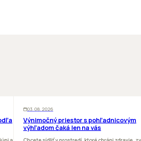
KANCELÁRIE
03. 08. 2026
odľa
Výnimočný priestor s pohľadnicovým
výhľadom čaká len na vás
júni a
Chcete sídliť v prostredí, ktoré chráni zdravie, z