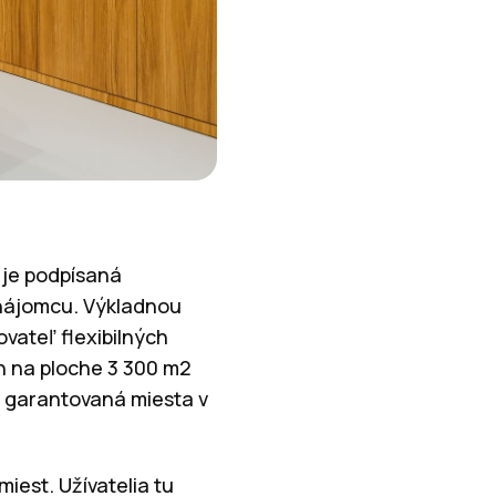
 je podpísaná
 nájomcu. Výkladnou
ovateľ flexibilných
h na ploche 3 300 m2
o garantovaná miesta v
iest. Užívatelia tu