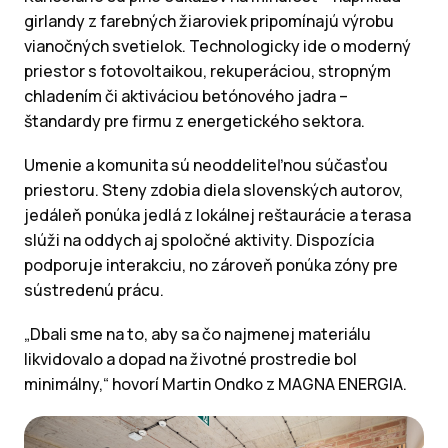
girlandy z farebných žiaroviek pripomínajú výrobu
vianočných svetielok. Technologicky ide o moderný
priestor s fotovoltaikou, rekuperáciou, stropným
chladením či aktiváciou betónového jadra –
štandardy pre firmu z energetického sektora.
Umenie a komunita sú neoddeliteľnou súčasťou
priestoru. Steny zdobia diela slovenských autorov,
jedáleň ponúka jedlá z lokálnej reštaurácie a terasa
slúži na oddych aj spoločné aktivity. Dispozícia
podporuje interakciu, no zároveň ponúka zóny pre
sústredenú prácu.
„Dbali sme na to, aby sa čo najmenej materiálu
likvidovalo a dopad na životné prostredie bol
minimálny,“ hovorí Martin Ondko z MAGNA ENERGIA.