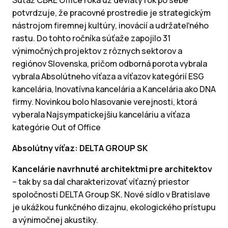
Súťaž CBRE Office roka už deviaty rok po sebe
potvrdzuje, že pracovné prostredie je strategickým
nástrojom firemnej kultúry, inovácií a udržateľného
rastu. Do tohto ročníka súťaže zapojilo 31
výnimočných projektov z rôznych sektorov a
regiónov Slovenska, pričom odborná porota vybrala
vybrala Absolútneho víťaza a víťazov kategórií ESG
kancelária, Inovatívna kancelária a Kancelária ako DNA
firmy. Novinkou bolo hlasovanie verejnosti, ktorá
vyberala Najsympatickejšiu kanceláriu a víťaza
kategórie Out of Office
Absolútny víťaz: DELTA GROUP SK
Kancelárie navrhnuté architektmi pre architektov
– tak by sa dal charakterizovať víťazný priestor
spoločnosti DELTA Group SK. Nové sídlo v Bratislave
je ukážkou funkčného dizajnu, ekologického prístupu
a výnimočnej akustiky.