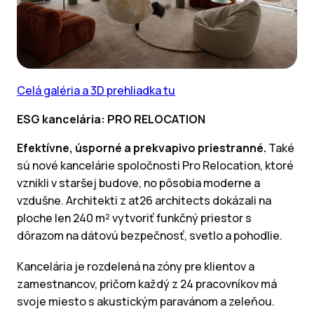
Celá galéria a 3D prehliadka tu
ESG kancelária: PRO RELOCATION
Efektívne, úsporné a prekvapivo priestranné.
Také
sú nové kancelárie spoločnosti Pro Relocation, ktoré
vznikli v staršej budove, no pôsobia moderne a
vzdušne. Architekti z at26 architects dokázali na
ploche len 240 m² vytvoriť funkčný priestor s
dôrazom na dátovú bezpečnosť, svetlo a pohodlie.
Kancelária je rozdelená na zóny pre klientov a
zamestnancov, pričom každý z 24 pracovníkov má
svoje miesto s akustickým paravánom a zeleňou.