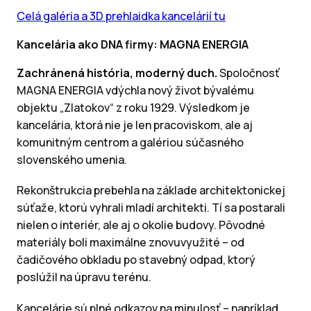
Celá galéria a 3D prehlaidka kancelárií tu
Kancelária ako DNA firmy: MAGNA ENERGIA
Zachránená história, moderný duch.
Spoločnosť
MAGNA ENERGIA vdýchla nový život bývalému
objektu „Zlatokov“ z roku 1929. Výsledkom je
kancelária, ktorá nie je len pracoviskom, ale aj
komunitným centrom a galériou súčasného
slovenského umenia.
Rekonštrukcia prebehla na základe architektonickej
súťaže, ktorú vyhrali mladí architekti. Tí sa postarali
nielen o interiér, ale aj o okolie budovy. Pôvodné
materiály boli maximálne znovuvyužité – od
čadičového obkladu po stavebný odpad, ktorý
poslúžil na úpravu terénu.
Kancelárie sú plné odkazov na minulosť – napríklad