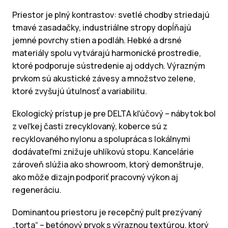
Priestor je plný kontrastov: svetlé chodby striedajú
tmavé zasadačky, industriálne stropy dopĺňajú
jemné povrchy stien a podláh. Hebké a drsné
materiály spolu vytvárajú harmonické prostredie,
ktoré podporuje sústredenie aj oddych. Výrazným
prvkom sú akustické závesy a množstvo zelene,
ktoré zvyšujú útulnosť a variabilitu.
Ekologický prístup je pre DELTA kľúčový – nábytok bol
z veľkej časti zrecyklovaný, koberce sú z
recyklovaného nylonu a spolupráca s lokálnymi
dodávateľmi znižuje uhlíkovú stopu. Kancelárie
zároveň slúžia ako showroom, ktorý demonštruje,
ako môže dizajn podporiť pracovný výkon aj
regeneráciu.
Dominantou priestoru je recepčný pult prezývaný
„torta“ – betónový prvok s výraznou textúrou, ktorý