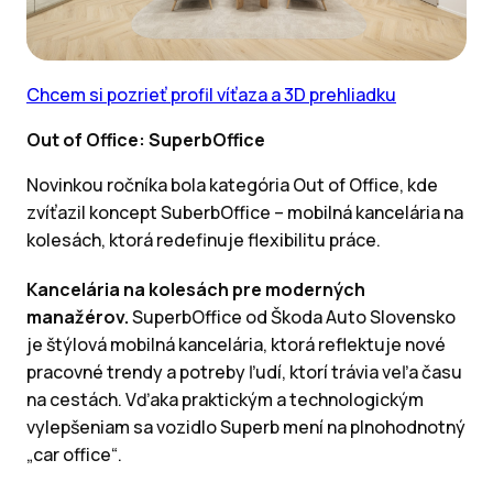
Chcem si pozrieť profil víťaza a 3D prehliadku
Out of Office: SuperbOffice
Novinkou ročníka bola kategória Out of Office, kde
zvíťazil koncept SuberbOffice – mobilná kancelária na
kolesách, ktorá redefinuje flexibilitu práce.
Kancelária na kolesách pre moderných
manažérov.
SuperbOffice od Škoda Auto Slovensko
je štýlová mobilná kancelária, ktorá reflektuje nové
pracovné trendy a potreby ľudí, ktorí trávia veľa času
na cestách. Vďaka praktickým a technologickým
vylepšeniam sa vozidlo Superb mení na plnohodnotný
„car office“.