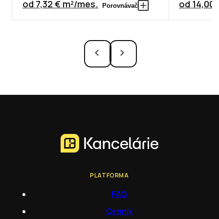
od 7,32 € m²/mes.
od 14,00
Porovnávač
PLATFORMA
FAQ
Cenník