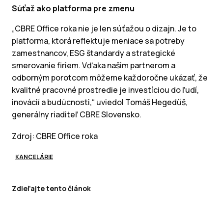
Súťaž ako platforma pre zmenu
„CBRE Office roka nie je len súťažou o dizajn. Je to
platforma, ktorá reflektuje meniace sa potreby
zamestnancov, ESG štandardy a strategické
smerovanie firiem. Vďaka našim partnerom a
odborným porotcom môžeme každoročne ukázať, že
kvalitné pracovné prostredie je investíciou do ľudí,
inovácií a budúcnosti,“ uviedol Tomáš Hegedűš,
generálny riaditeľ CBRE Slovensko.
Zdroj: CBRE Office roka
KANCELÁRIE
Zdieľajte tento článok