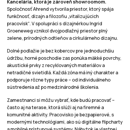
Kancelária, ktorá je zároveň showroomom.
Spoločnosť Ahrend vytvorila priestor, ktorý spája
funkčnosť, dizajn a filozofiu „vitalizujúcich
pracovísk“. V spolupráci s dizajnérkou Ingrid
Groeneweg vznikol dvojpodlažný priestor plný
zelene, prírodných odtieňov a cirkulárneho dizajnu.
Dolné podlažie je bez kobercov pre jednoduchšiu
údržbu, horné poschodie zas ponúka mäkké povrchy,
akustické prvky z recyklovaných materiálov a
netradičné svietidlá. Každá zóna má iný charakter a
podporuje rôzne typy práce – od individuálneho
sústredenia až po medzinárodné školenia.
Zamestnanci si môžu vybrať, kde budú pracovať –
často aj na terase, ktorá slúži aj na firemné a
komunitné aktivity. Pracovisko je bezpapierové, s
modernými technológiami, ako sú digitálne flipcharty
a mobilné prístupové systémy. Nábytok je vlastnej