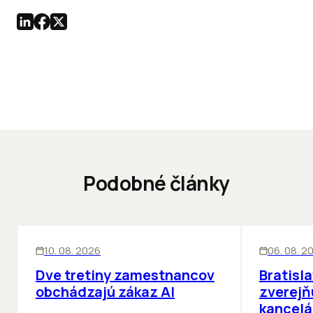
Podobné články
KANCELÁRIE
ĽUDIA
KANCELÁRIE
10. 08. 2026
06. 08. 2
Dve tretiny zamestnancov
Bratisl
obchádzajú zákaz AI
zverejň
kancelá