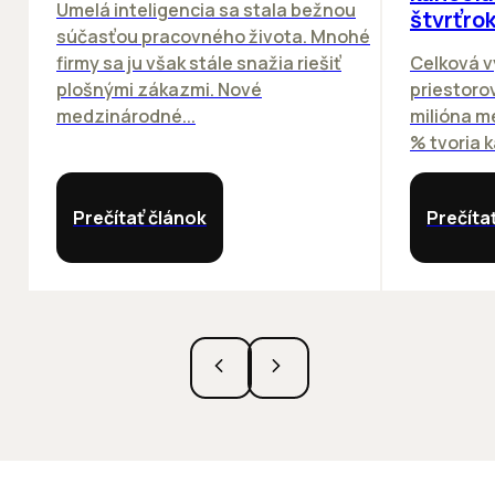
Umelá inteligencia sa stala bežnou
štvrťro
súčasťou pracovného života. Mnohé
firmy sa ju však stále snažia riešiť
Celková v
plošnými zákazmi. Nové
priestorov
medzinárodné...
milióna m
% tvoria k
Prečítať článok
Prečíta