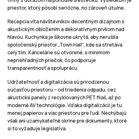
firmy s dôrazom na pohodlie a estetiku. Výsledkom je
priestor, ktorý pôsobí seriózne, no zároveň útulne.
Recepcia víta návštevníkov decentným dizajnom s
akustickým obložením a dekoratívnym prvkom nad
hlavou. Kuchynka je šikovne ukrytá, aby nerušila
spoločenský priestor „Town Hall“, kde sa stretáva
celý tím. Kancelárie sú otvorené, s minimom
nepriehľadných priečok, čo podporuje
transparentnosť a spoluprácu.
Udržateľnosť a digitalizácia sú prirodzenou
súčasťou priestoru – od triedenia odpadu, cez
akustické panely z recyklovaných PET fliaš, až po
moderné AV technológie. Vďaka digitalizácii je tu
menej papierov a viac priestoru pre ľudí. Nechýbajú
však ani uzamykateľné skrine pre dokumenty, ktoré
si to vyžaduje legislatíva.