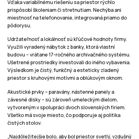
Vďaka variabilnému riešeniu sa priestor rýchlo
prispôsobí školeniam či stretnutiam. Nechýba ani
miestnosť na telefonovanie, integrovaná priamo do
pôdorysu.
Udržateľnosť a lokálnosť sú kľúčové hodnoty firmy.
Využili vyradený nábytok z banky, ktorá vlastní
budovu – vrátane 17-ročného archivačného systému.
Ušetrené prostriedky investovali do iného vybavenia.
Výsledkom je čistý, funkčný a esteticky zladený
priestor s kruhovými motívmi a oblúkovým oknom.
Akustické prvky – paravány, nástenné panely a
závesné disky – sú zároveň umeleckým dielom,
vytvoreným v spolupráci dvoch slovenských firiem.
Všetko má svoje miesto, čo podporuje aj politika
čistých stolov.
„Najdôležitejšie bolo, aby bol priestor svetlý, vzdušný