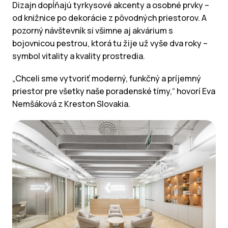
Dizajn dopĺňajú tyrkysové akcenty a osobné prvky –
od knižnice po dekorácie z pôvodných priestorov. A
pozorný návštevník si všimne aj akvárium s
bojovnicou pestrou, ktorá tu žije už vyše dva roky –
symbol vitality a kvality prostredia.
„Chceli sme vytvoriť moderný, funkčný a príjemný
priestor pre všetky naše poradenské tímy,“ hovorí Eva
Nemšáková z Kreston Slovakia.