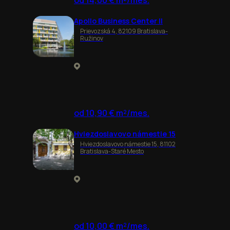
od 14,00 € m²/mes.
Apollo Business Center II
Prievozská 4, 82109 Bratislava-
Ružinov
od 10,90 € m²/mes.
Hviezdoslavovo námestie 15
Hviezdoslavovo námestie 15, 81102
Bratislava-Staré Mesto
od 10,00 € m²/mes.