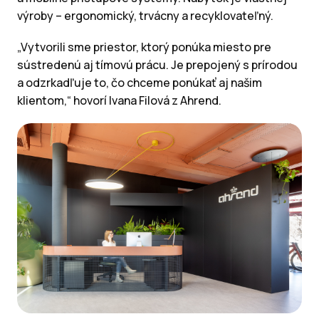
výroby – ergonomický, trvácny a recyklovateľný.
„Vytvorili sme priestor, ktorý ponúka miesto pre
sústredenú aj tímovú prácu. Je prepojený s prírodou
a odzrkadľuje to, čo chceme ponúkať aj našim
klientom,“ hovorí Ivana Filová z Ahrend.