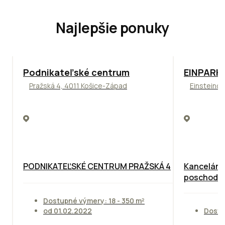
Najlepšie ponuky
ODPORÚČAME
TOP
ODPO
Podnikateľské centrum
EINPARK 
Pražská 4, 4011 Košice-Západ
Einsteinov
PODNIKATEĽSKÉ CENTRUM PRAŽSKÁ 4
Kancelárie
poschodie
Dostupné výmery: 18 - 350 m²
od 01.02.2022
Dostu