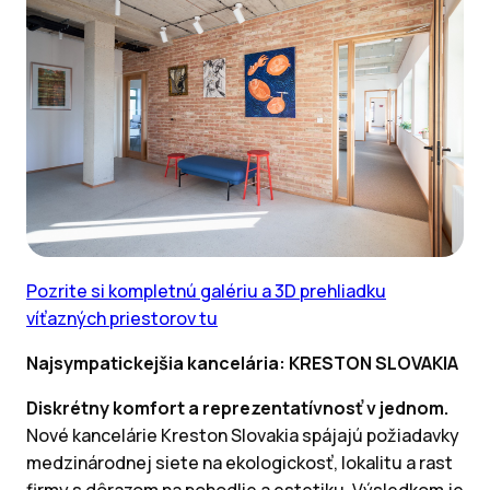
Pozrite si kompletnú galériu a 3D prehliadku
víťazných priestorov tu
Najsympatickejšia kancelária: KRESTON SLOVAKIA
Diskrétny komfort a reprezentatívnosť v jednom.
Nové kancelárie Kreston Slovakia spájajú požiadavky
medzinárodnej siete na ekologickosť, lokalitu a rast