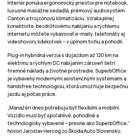
Interiér ponúka ergonomický priestor pre notebook,
luxusné masážne sedadlá, prémiový audiosystém
Canton a trojzónovú klimatizáciu. Vďaka plnej
konektivite, bezdrôtovému nabíjaniu a rýchlemu
internetu môžete vybavovať e-maily, telefonáty aj
videohovory kdekoľvek – v úplnom tichu a pohodlí.
Plug-in hybridná verzia s dojazdom až 120 km na
elektrinu a rýchlym DC nabíjaním zároveň šetrí
firemné náklady a životné prostredie. SuperbOffice
je vybavený modernými asistenčnými systémami a
handsfree technológiou, ktorá umožňuje bezpečnú
jazdu aj počas práce.
„Manažéri dnes potrebujú byť flexibilní a mobilní.
Vozidlo musí byť spoľahlivé, pohodlné a
technologicky vybavené – presne ako SuperbOffice,“
hovorí Jaroslav Hercog zo Škoda Auto Slovensko.