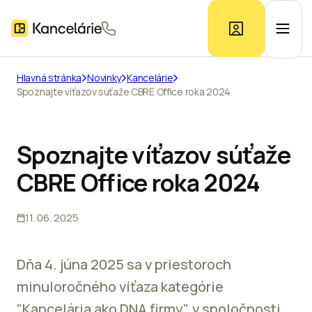
Hlavná stránka
Novinky
Kancelárie
Spoznajte víťazov súťaže CBRE Office roka 2024
Ponuka kancelárií
Prieskum trhu
Spoznajte víťazov súťaže
CBRE Office roka 2024
Kontakt
11. 06. 2025
Inzerát
Dňa 4. júna 2025 sa v priestoroch
minuloročného víťaza kategórie
"Kancelária ako DNA firmy", v spoločnosti