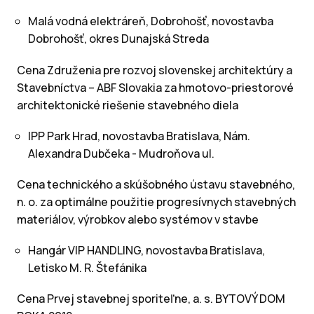
Malá vodná elektráreň, Dobrohošť, novostavba
Dobrohošť, okres Dunajská Streda
Cena Združenia pre rozvoj slovenskej architektúry a
Stavebníctva – ABF Slovakia za hmotovo-priestorové
architektonické riešenie stavebného diela
IPP Park Hrad, novostavba Bratislava, Nám.
Alexandra Dubčeka - Mudroňova ul.
Cena technického a skúšobného ústavu stavebného,
n. o. za optimálne použitie progresívnych stavebných
materiálov, výrobkov alebo systémov v stavbe
Hangár VIP HANDLING, novostavba Bratislava,
Letisko M. R. Štefánika
Cena Prvej stavebnej sporiteľne, a. s. BYTOVÝ DOM