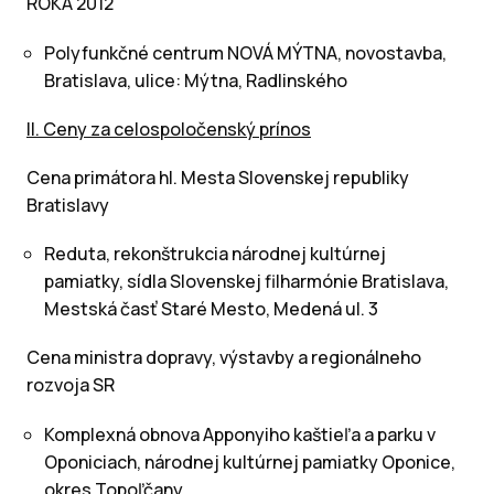
ROKA 2012
Polyfunkčné centrum NOVÁ MÝTNA, novostavba,
Bratislava, ulice: Mýtna, Radlinského
II. Ceny za celospoločenský prínos
Cena primátora hl. Mesta Slovenskej republiky
Bratislavy
Reduta, rekonštrukcia národnej kultúrnej
pamiatky, sídla Slovenskej filharmónie Bratislava,
Mestská časť Staré Mesto, Medená ul. 3
Cena ministra dopravy, výstavby a regionálneho
rozvoja SR
Komplexná obnova Apponyiho kaštieľa a parku v
Oponiciach, národnej kultúrnej pamiatky Oponice,
okres Topoľčany