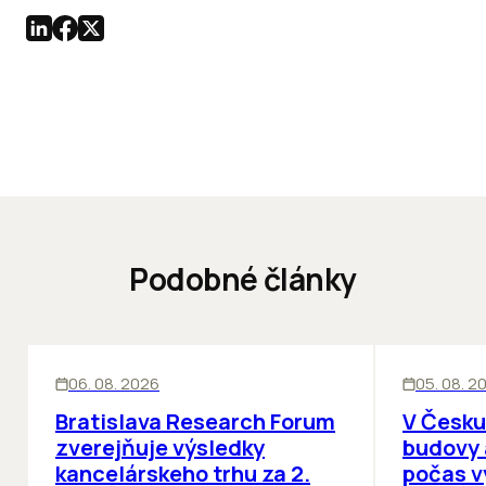
Podobné články
KANCELÁRIE
KANCELÁRIE
06. 08. 2026
05. 08. 2
Bratislava Research Forum
V Česku
zverejňuje výsledky
budovy 
kancelárskeho trhu za 2.
počas v