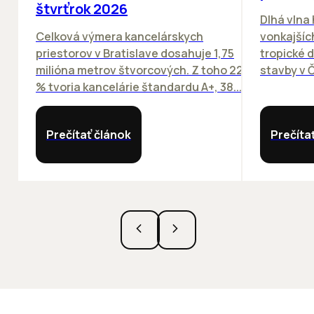
štvrťrok 2026
Dlhá vlna
Celková výmera kancelárskych
vonkajších
priestorov v Bratislave dosahuje 1,75
tropické dn
milióna metrov štvorcových. Z toho 22
stavby v Č
% tvoria kancelárie štandardu A+, 38...
Prečítať článok
Prečíta