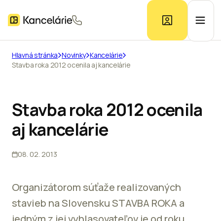
Hlavná stránka
Novinky
Kancelárie
Stavba roka 2012 ocenila aj kancelárie
Ponuka kancelárií
Prieskum trhu
Stavba roka 2012 ocenila
aj kancelárie
Kontakt
08. 02. 2013
Inzerát
Organizátorom súťaže realizovaných
stavieb na Slovensku STAVBA ROKA a
jedným z jej vyhlasovateľov je od roku