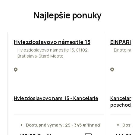
Najlepšie ponuky
ODPORÚČAME
TOP
ODPO
Hviezdoslavovo námestie 15
EINPARK 
Hviezdoslavovo námestie 15, 81102
Einsteinov
Bratislava-Staré Mesto
Hviezdoslavovo nám. 15 - Kancelárie
Kancelárie
poschodie
Dostupné výmery: 29 - 345 m²
Ihneď
Dostu