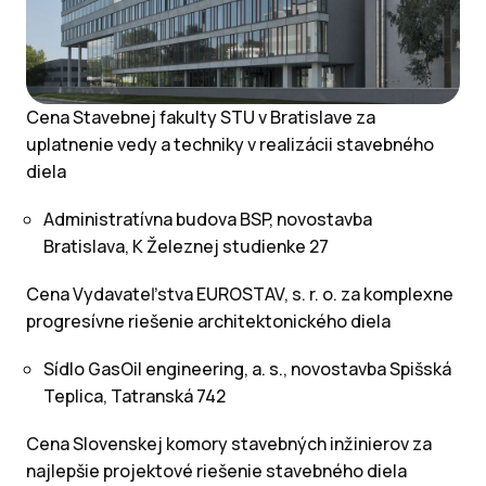
Cena Stavebnej fakulty STU v Bratislave za
uplatnenie vedy a techniky v realizácii stavebného
diela
Administratívna budova BSP, novostavba
Bratislava, K Železnej studienke 27
Cena Vydavateľstva EUROSTAV, s. r. o. za komplexne
progresívne riešenie architektonického diela
Sídlo GasOil engineering, a. s., novostavba Spišská
Teplica, Tatranská 742
Cena Slovenskej komory stavebných inžinierov za
najlepšie projektové riešenie stavebného diela