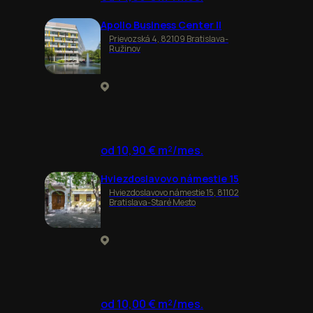
Apollo Business Center II
Prievozská 4, 82109 Bratislava-
Ružinov
od 10,90 € m²/mes.
Hviezdoslavovo námestie 15
Hviezdoslavovo námestie 15, 81102
Bratislava-Staré Mesto
od 10,00 € m²/mes.