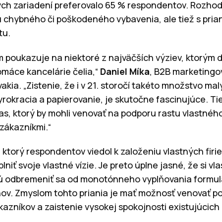
vých zariadení preferovalo 65 % respondentov. Rozho
u chybného či poškodeného vybavenia, ale tiež s prian
tu.
 poukazuje na niektoré z najväčších výziev, ktorým 
omáce kancelárie čelia,“
Daniel Míka
, B2B marketingov
ia. „Zistenie, že i v 21. storočí takéto množstvo ma
yrokracia a papierovanie, je skutočne fascinujúce. Ti
s, ktorý by mohli venovať na podporu rastu vlastnéh
 zákazníkmi.“
orý respondentov viedol k založeniu vlastných firi
niť svoje vlastné vízie. Je preto úplne jasné, že si vla
ajú odbremeniť sa od monotónneho vyplňovania formul
ov. Zmyslom tohto priania je mať možnosť venovať p
azníkov a zaistenie vysokej spokojnosti existujúcich 