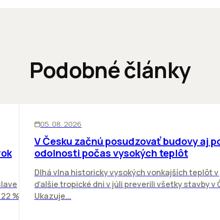
Podobné články
KANCELÁRIE
05. 08. 2026
V Česku začnú posudzovať budovy aj p
rok
odolnosti počas vysokých teplôt
Dlhá vlna historicky vysokých vonkajších teplôt v 
slave
ďalšie tropické dni v júli preverili všetky stavby v
o 22 %
Ukazuje...