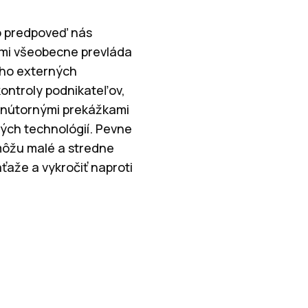
to predpoveď nás
ami všeobecne prevláda
oho externých
kontroly podnikateľov,
 vnútornými prekážkami
ných technológií. Pevne
môžu malé a stredne
ťaže a vykročiť naproti