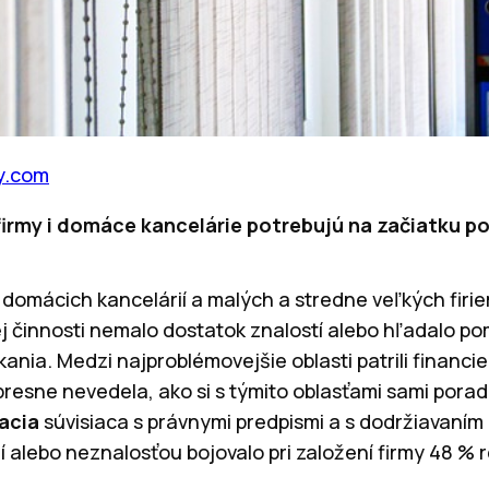
y.com
firmy i domáce kancelárie potrebujú na začiatku 
domácich kancelárií a malých a stredne veľkých firiem
j činnosti nemalo dostatok znalostí alebo hľadalo p
ania. Medzi najproblémovejšie oblasti patrili financie
presne nevedela, ako si s týmito oblasťami sami pora
racia
súvisiaca s právnymi predpismi a s dodržiavaním
 alebo neznalosťou bojovalo pri založení firmy 48 %