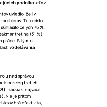
ínajúcich podnikateľov
ov uviedlo, že i v
 problémy. Toto číslo
 súhlasilo celých 76 %
 takmer tretina (31 %)
a práce. S týmto
blasti
vzdelávania
trolu nad správou
 outsourcing tretích
%),
naopak, najväčší
). Nie je pritom
ktov hrá efektivita,