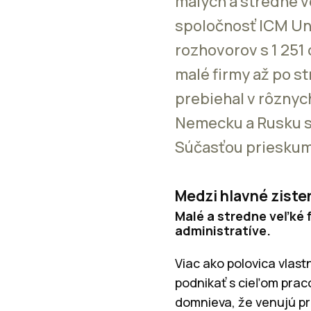
malých a stredne v
spoločnosť ICM Unl
rozhovorov s 1 251
malé firmy až po 
prebiehal v rôznych
Nemecku a Rusku s c
Súčasťou prieskumu 
Medzi hlavné ziste
Malé a stredne veľké f
administratíve.
Viac ako polovica vlast
podnikať s cieľom pra
domnieva, že venujú pr