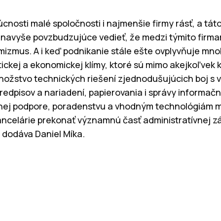
úcnosti malé spoločnosti i najmenšie firmy rásť, a tá
e navyše povzbudzujúce vedieť, že medzi týmito firm
imizmus. A i keď podnikanie stále ešte ovplyvňuje mn
ickej a ekonomickej klímy, ktoré sú mimo akejkoľvek 
nožstvo technických riešení zjednodušujúcich boj s
redpisov a nariadení, papierovania i správy informač
itnej podpore, poradenstvu a vhodným technológiám 
ancelárie prekonať významnú časť administratívnej zá
 dodáva Daniel Míka.