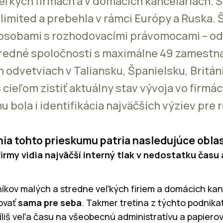
eľkých firmách a v domácich kanceláriách. Št
imited a prebehla v rámci Európy a Ruska. 
 osobami s rozhodovacími právomocami – od
stredné spoločnosti s maximálne 49 zamest
 odvetviach v Taliansku, Španielsku, Britán
ieľom zistiť aktuálny stav vývoja vo firmác
bola i identifikácia najväčších výziev pre 
nia tohto prieskumu patria nasledujúce oblas
irmy vidia najväčší interný tlak v nedostatku času a
níkov malých a stredne veľkých firiem a domácich kan
covať
sama pre seba
. Takmer tretina z týchto podnika
íliš veľa času na všeobecnú administratívu a papiero