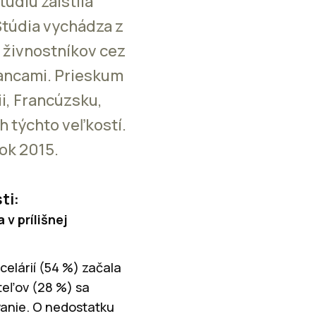
údiu zaistila
Štúdia vychádza z
 živnostníkov cez
nancami. Prieskum
ii, Francúzsku,
h týchto veľkostí.
rok 2015.
ti:
 v prílišnej
celárií (54 %) začala
teľov (28 %) sa
vanie. O nedostatku