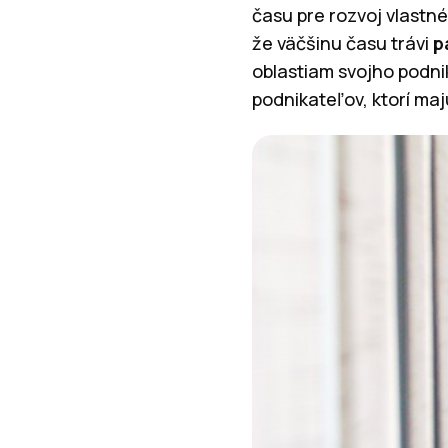
času pre rozvoj vlastn
že väčšinu času trávi
p
oblastiam svojho podnik
podnikateľov, ktorí ma