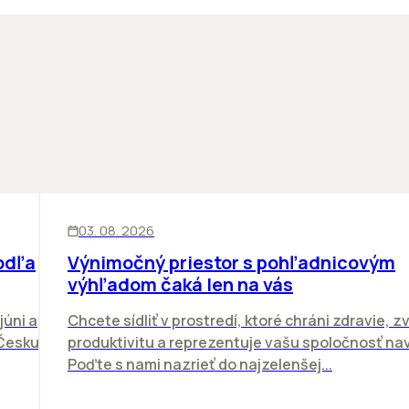
KANCELÁRIE
03. 08. 2026
odľa
Výnimočný priestor s pohľadnicovým
výhľadom čaká len na vás
júni a
Chcete sídliť v prostredí, ktoré chráni zdravie, z
 Česku.
produktivitu a reprezentuje vašu spoločnosť n
Poďte s nami nazrieť do najzelenšej...