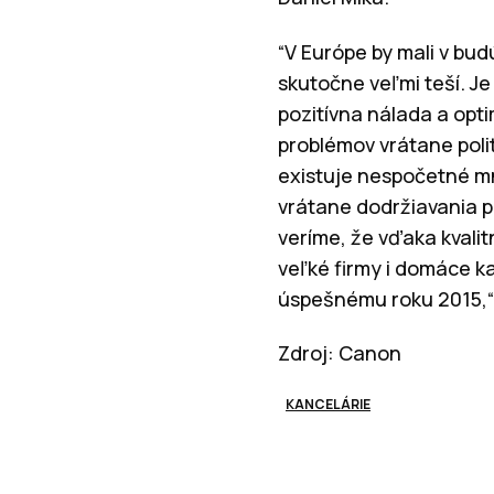
“V Európe by mali v bud
skutočne veľmi teší. J
pozitívna nálada a opt
problémov vrátane polit
existuje nespočetné m
vrátane dodržiavania p
veríme, že vďaka kval
veľké firmy i domáce k
úspešnému roku 2015,“
Zdroj: Canon
KANCELÁRIE