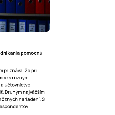
podnikania pomocnú
 priznáva, že pri
omoc s rôznymi
 a účtovníctvo –
diť. Druhým najväčším
 rôznych nariadení. S
 respondentov