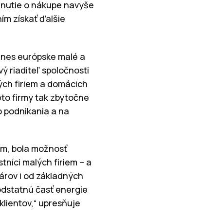
dnutie o nákupe navyše
ím získať ďalšie
dnes európske malé a
ý riaditeľ spoločnosti
lých firiem a domácich
eto firmy tak zbytočne
o podnikania a na
em, bola možnosť
stníci malých firiem – a
árov i od základných
odstatnú časť energie
klientov,“ upresňuje