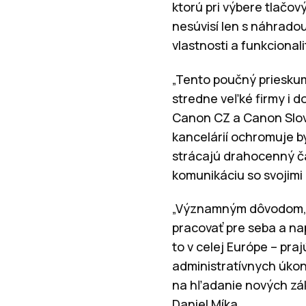
ktorú pri výbere tlačo
nesúvisí len s náhrado
vlastnosti a funkcionali
„Tento poučný prieskum
stredne veľké firmy i d
Canon CZ a Canon Slovak
kancelárií ochromuje b
strácajú drahocenný ča
komunikáciu so svojimi
„Významným dôvodom, kt
pracovať pre seba a napl
to v celej Európe – pr
administratívnych úkon
na hľadanie nových zák
Daniel Míka.