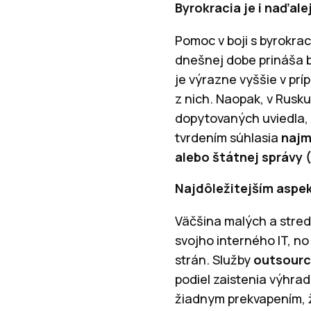
Byrokracia je i naďal
Pomoc v boji s byrokrac
dnešnej dobe prináša b
je výrazne vyššie v pr
z nich. Naopak, v Rusku
dopytovaných uviedla, 
tvrdením súhlasia
najm
alebo štátnej správy 
Najdôležitejším aspek
Väčšina malých a stred
svojho interného IT, no
strán. Služby
outsour
podiel zaistenia výhra
žiadnym prekvapením, ž