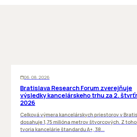
KANCELÁRIE
06. 08. 2026
Bratislava Research Forum zverejňuje
výsledky kancelárskeho trhu za 2. štvrť
2026
Celková výmera kancelárskych priestorov v Brati
dosahuje 1,75 milióna metrov štvorcových. Z toh
tvoria kancelárie štandardu A+, 38...