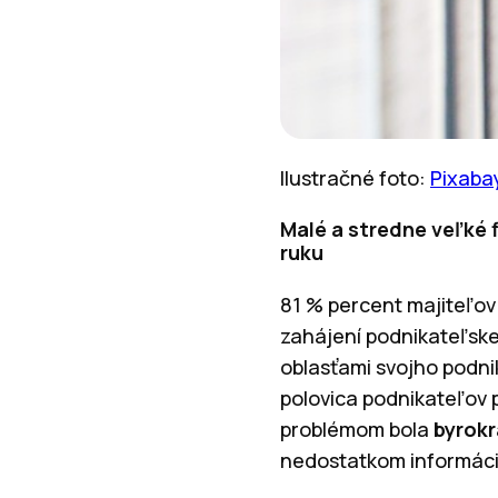
Ilustračné foto:
Pixaba
Malé a stredne veľké 
ruku
81 % percent majiteľov 
zahájení podnikateľske
oblasťami svojho podnik
polovica podnikateľov 
problémom bola
byrok
nedostatkom informácií