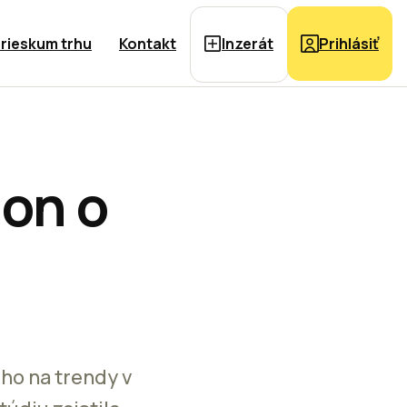
rieskum trhu
Kontakt
Inzerát
Prihlásiť
non o
ho na trendy v