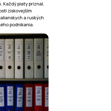
 Každý piaty priznal,
sti ziskovejším
 talianskych a ruských
ného podnikania.