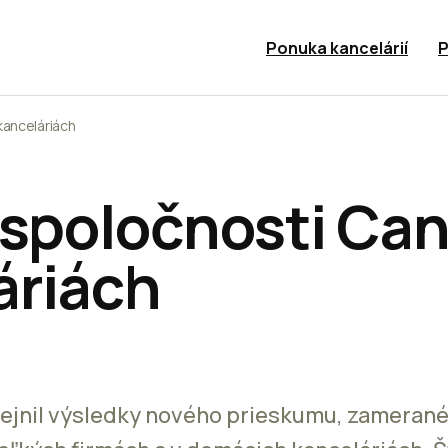
Ponuka kancelárií
P
kanceláriách
 spoločnosti Ca
áriách
ejnil výsledky nového prieskumu, zamerané