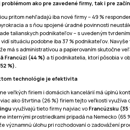
ej problémom ako pre zavedené firmy, tak i pre zač
iou pritom nehľadajú iba nové firmy – 49 % respondent
yrokracia a s ňou spojené úradné povinnosti neustále
ípade talianskych podnikateľov – s uvedeným tvrdením
 vidí situáciu podobne iba 37 % podnikateľov. Navyše
že má s administratívou a papierovaním skutočne veľ
ä Francúzi (44 %)
a tí podnikatelia, ktorí pôsobia v o
(52 %).
tom technológie je efektivita
ne veľkých firiem i domácich kancelárií má úplnú kon
 viac ako štvrtina (26 %) firiem tejto veľkosti využíva
cingu
využívajú tieto firmy najviac vo
Francúzsku (35 
dne internými prostriedkami pripadá na Nemecko (65 %
e významnú úlohu pri rozhodovaní o zadovážení produ