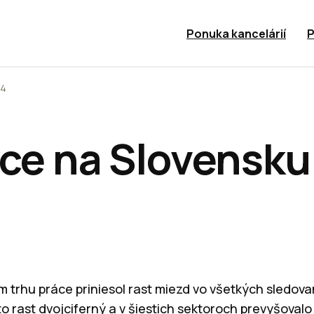
Ponuka kancelárií
P
24
áce na Slovensku
 trhu práce priniesol rast miezd vo všetkých sledov
to rast dvojciferný a v šiestich sektoroch prevyšoval