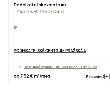
ODPORÚČAME
Podnikateľské centrum
Pražská 4, 4011 Košice-Západ
PODNIKATEĽSKÉ CENTRUM PRAŽSKÁ 4
Dostupné výmery: 18 - 350 m²
od 01.02.2022
od 7,32 € m²/mes.
Porovnávač