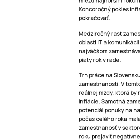
miezd najhorším rokom 
Koncoročný pokles inflá
pokračovať.
Medziročný rast zamestn
oblasti IT a komunikáci
najväčšom zamestnávat
piaty rok v rade.
Trh práce na Slovensku 
zamestnanosti. V tomto
reálnej mzdy, ktorá by
inflácie. Samotná zame
potenciál ponuky na na
počas celého roka mala
zamestnanosť v sektor
roku prejaviť negatívn