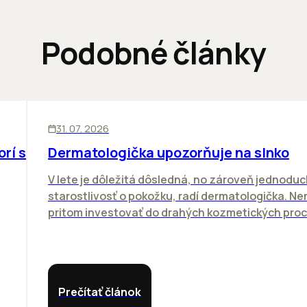
Podobné články
ĽUDIA
31. 07. 2026
orí sa
Dermatologička upozorňuje na slnko
V lete je dôležitá dôsledná, no zároveň jednodu
starostlivosť o pokožku, radí dermatologička. N
pritom investovať do drahých kozmetických proce
Prečítať článok