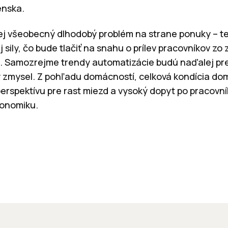
enska.
lej všeobecný dlhodobý problém na strane ponuky – 
j sily, čo bude tlačiť na snahu o prílev pracovníkov zo
. Samozrejme trendy automatizácie budú naďalej pr
 zmysel. Z pohľadu domácností, celková kondícia do
perspektívu pre rast miezd a vysoký dopyt po pracovn
konomiku.