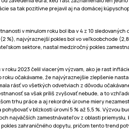
od zavedenia eura, keď rast zaznamenalo len jedno 
cie sa tak pozitívne prejavil aj na domácej kúpyscho
anosti v minulom roku bol iba v 4 z 10 sledovaných o
í (2 %), najvýraznejší pokles bol vo veľkoobchode (2,8
eľskom sektore, nastal medziročný pokles zamestnan
v roku 2023 čelil viacerým výzvam, ako je rast infláci
 roku očakávame, že najvýraznejšie zlepšenie nasta
 mala rásť vo všetkých odvetviach z dôvodu očakávan
stnanosť sa však príliš zvyšovať nebude, a to vzhľa
šom trhu práce a aj rekordné úrovne miery nezamestn
 pohybovať v blízkosti úrovní 5 % až 5,5 %. Výzvou b
och najväčších zamestnávateľov z oblasti priemyslu
e pokles zahraničného dopytu, pričom tento trend po