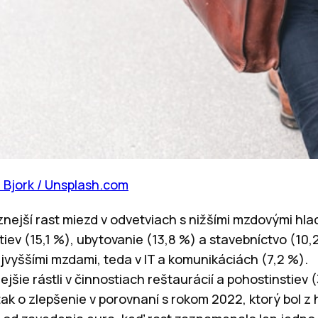
 Bjork / Unsplash.com
nejší rast miezd v odvetviach s nižšími mzdovými hlad
tiev (15,1 %), ubytovanie (13,8 %) a stavebníctvo (10,
ajvyššími mzdami, teda v IT a komunikáciách (7,2 %).
šie rástli v činnostiach reštaurácií a pohostinstiev (3
 tak o zlepšenie v porovnaní s rokom 2022, ktorý bol z