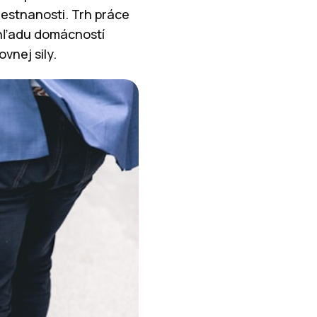
mestnanosti. Trh práce
pohľadu domácností
vnej sily.