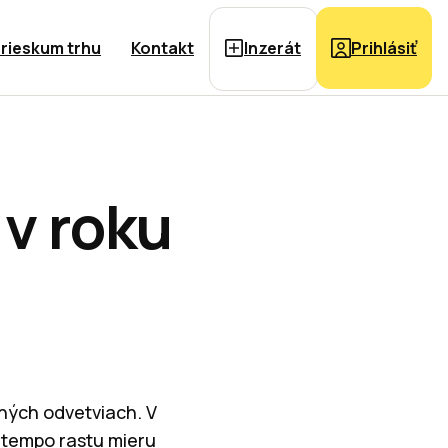
rieskum trhu
Kontakt
Inzerát
Prihlásiť
 v roku
aných odvetviach. V
o tempo rastu mieru