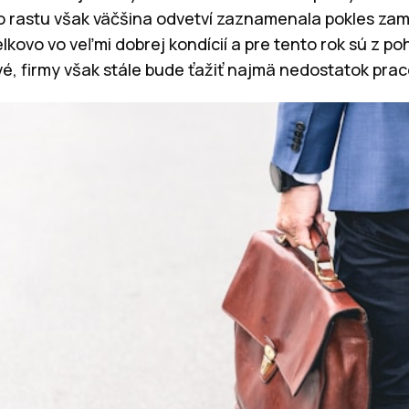
to rastu však väčšina odvetví zaznamenala pokles za
lkovo vo veľmi dobrej kondícií a pre tento rok sú z 
vé, firmy však stále bude ťažiť najmä nedostatok praco