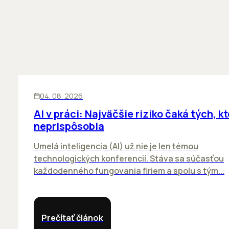
ĽUDIA
INOVÁCIE
04. 08. 2026
AI v práci: Najväčšie riziko čaká tých, kt
neprispôsobia
Umelá inteligencia (AI) už nie je len témou
technologických konferencií. Stáva sa súčasťou
každodenného fungovania firiem a spolu s tým...
Prečítať článok