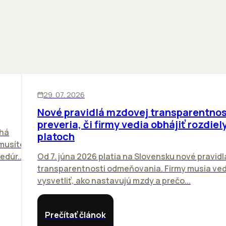
ĽUDIA
29. 07. 2026
Nové pravidlá mzdovej transparentnos
preveria, či firmy vedia obhájiť rozdiely
chá
platoch
emusíte
dúr...
Od 7. júna 2026 platia na Slovensku nové pravidl
transparentnosti odmeňovania. Firmy musia ved
vysvetliť, ako nastavujú mzdy a prečo...
Prečítať článok