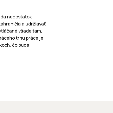
teda nedostatok
 zahraničia a udržiavať
etláčané všade tam,
máceho trhu práce je
íkoch, čo bude