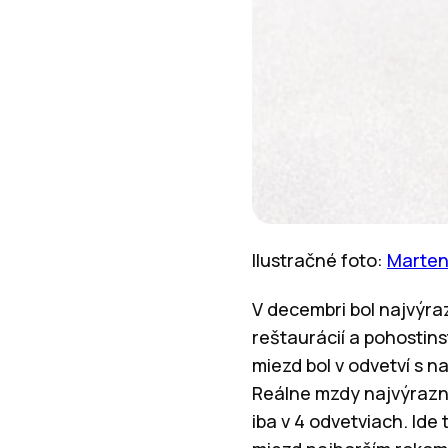
Ilustračné foto:
Marten
V decembri bol najvýraz
reštaurácií a pohostins
miezd bol v odvetví s n
Reálne mzdy najvýraznej
iba v 4 odvetviach. Ide