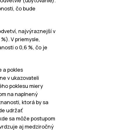
odvetvie (ubytovanie).
pnosti, čo bude
dvetví, najvýraznejší v
 %). V priemysle,
osti o 0,6 %, čo je
e a pokles
ne v ukazovateli
ého poklesu miery
dom na naplnený
anosti, ktorá by sa
ude udržať
, kde sa môže postupom
tvrdzuje aj medziročný