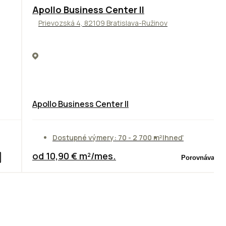
TOP
NOVINKA
ODPORÚČAME
Apollo Business Center II
Prievozská 4, 82109 Bratislava-Ružinov
Apollo Business Center II
Dostupné výmery: 70 - 2 700 m²
Ihneď
od 10,90 € m²/mes.
Porovnávač