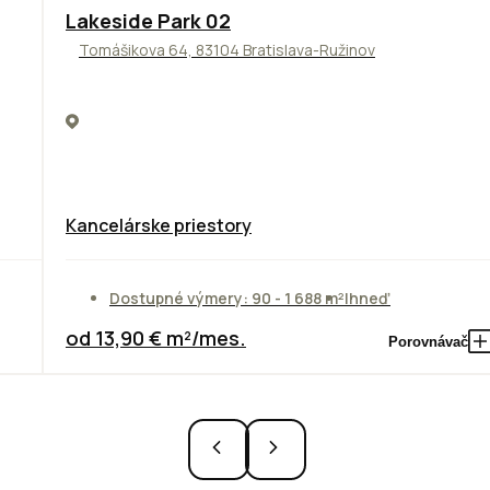
ODPORÚČAME
Lakeside Park 02
Tomášikova 64, 83104 Bratislava-Ružinov
Kancelárske priestory
Dostupné výmery: 90 - 1 688 m²
Ihneď
od 13,90 € m²/mes.
Porovnávač