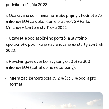
podnikom k 1. júlu 2022.
○ Očakávané sú minimálne hrubé príjmy v hodnote 73
miliónov EUR za dokončenie prác vo VGP Parku
Mníchov v štvrtom štvrťroku 2022.
○ Uzavretie počiatočného portfólia Štvrtého
spoločného podniku je naplánované na štvrtý štvrťrok
2022.
○ Revolvingový úver bol zvýšený o 50 % na 300
miliónov EUR (zatiaľ úplne nečerpaný).
Miera zadlženosti bola 35,2 % (33,5 % podľa pro
forma).