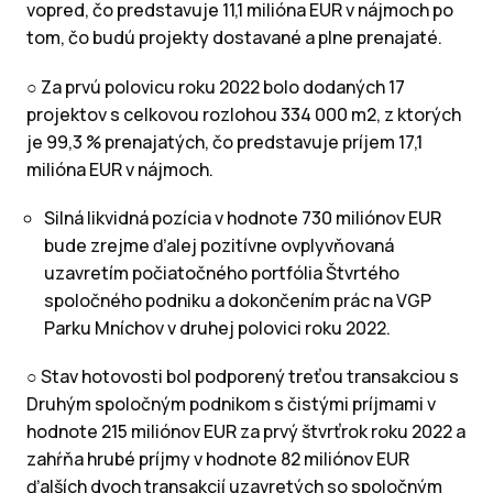
vopred, čo predstavuje 11,1 milióna EUR v nájmoch po
tom, čo budú projekty dostavané a plne prenajaté.
○ Za prvú polovicu roku 2022 bolo dodaných 17
projektov s celkovou rozlohou 334 000 m2, z ktorých
je 99,3 % prenajatých, čo predstavuje príjem 17,1
milióna EUR v nájmoch.
Silná likvidná pozícia v hodnote 730 miliónov EUR
bude zrejme ďalej pozitívne ovplyvňovaná
uzavretím počiatočného portfólia Štvrtého
spoločného podniku a dokončením prác na VGP
Parku Mníchov v druhej polovici roku 2022.
○ Stav hotovosti bol podporený treťou transakciou s
Druhým spoločným podnikom s čistými príjmami v
hodnote 215 miliónov EUR za prvý štvrťrok roku 2022 a
zahŕňa hrubé príjmy v hodnote 82 miliónov EUR
ďalších dvoch transakcií uzavretých so spoločným