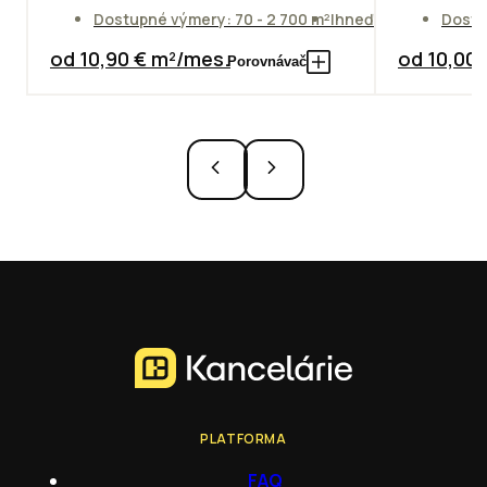
Dostupné výmery: 70 - 2 700 m²
Ihneď
Dostu
od 10,90 € m²/mes.
od 10,00
Porovnávač
PLATFORMA
FAQ