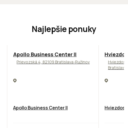
Najlepšie ponuky
TOP
NOVINKA
ODPORÚČAME
ODPORÚČAM
Apollo Business Center II
Hviezdos
Prievozská 4, 82109 Bratislava-Ružinov
Hviezdosl
Bratislava
Apollo Business Center II
Hviezdosla