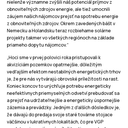
nielenže významne zvýšili náš potenciál príjmov z
obnoviteľných zdrojov energie, ale tiež umocnili
záujem našich nájomcov prejsť na spotrebu energie
z obnoviteľných zdrojov. Okrem zavedených bášt v
Nemecku a Holandsku teraz rozbiehame solárne
projekty takmer vo všetkých regiónoch na základe
priameho dopytu nájomcov.“
„Hoci sme v prvej polovici roka pristupovali k
akvizíciám pozemkov opatrnejšie, dôležitým
vedľajším efektom nestabilných energetických trhov
je, že pre nás vytvárajú obrovské príležitosti na rast.
Koniec koncov to urýchľuje potrebu energeticky
neefektívnych priemyselných odvetví prebudovať sa
a prejsť na udržateľnejšie a energeticky úspornejšie
zázemia a prevádzky. Jedným z ďalších dôsledkov je,
že dávajú do predaja svoje staré továrne stojace
väčšinou v lukratívnych lokalitách, čo pre VGP