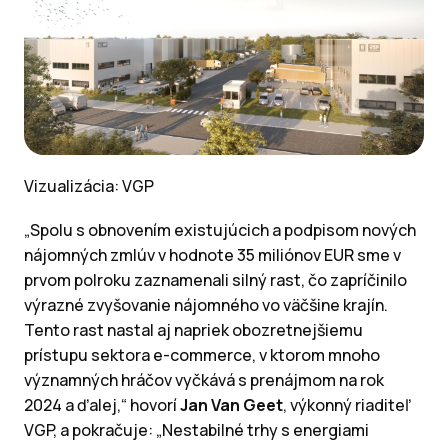
Vizualizácia: VGP
„Spolu s obnovením existujúcich a podpisom nových
nájomných zmlúv v hodnote 35 miliónov EUR sme v
prvom polroku zaznamenali silný rast, čo zapríčinilo
výrazné zvyšovanie nájomného vo väčšine krajín.
Tento rast nastal aj napriek obozretnejšiemu
prístupu sektora e-commerce, v ktorom mnoho
významných hráčov vyčkává s prenájmom na rok
2024 a ďalej,“ hovorí
Jan Van Geet
, výkonný riaditeľ
VGP, a pokračuje: „Nestabilné trhy s energiami