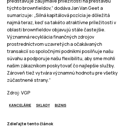
predstavuje zaujímavé príležitosti na prestavbu
týchto brownfieldov,“ dodáva Jan Van Geet a
sumarizuje: „Silná kapitálová pozícia je dôležitá
najmä teraz, keď sa takéto atraktívne príležitosti v
oblasti brownfieldov objavujú stále častejšie.
Významná recyklácia finančných zdrojov
prostredníctvom uzavretých a očakávaných
transakcií so spoločnými podnikmi posilňuje našu
súvahu a podporuje našu flexibilitu, aby sme mohli
našim zákazníkom poskytovať čo najlepšie služby.
Zároveň tiež vytvára významnú hodnotu pre všetky
zúčastnené strany.“
Zdroj: VGP
KANCELÁRIE
SKLADY
BIZNIS
Zdieľajte tento článok