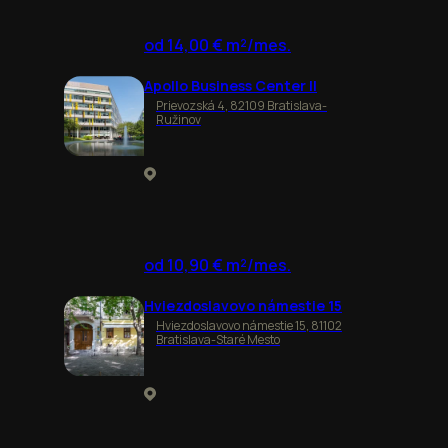
od 14,00 € m²/mes.
Apollo Business Center II
Prievozská 4, 82109 Bratislava-
Ružinov
od 10,90 € m²/mes.
Hviezdoslavovo námestie 15
Hviezdoslavovo námestie 15, 81102
Bratislava-Staré Mesto