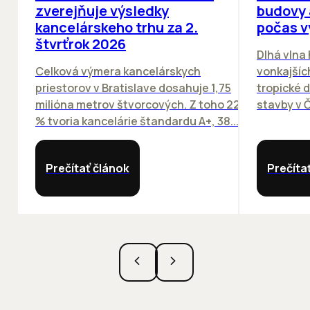
zverejňuje výsledky
budovy 
kancelárskeho trhu za 2.
počas v
štvrťrok 2026
Dlhá vlna
Celková výmera kancelárskych
vonkajších
priestorov v Bratislave dosahuje 1,75
tropické dn
milióna metrov štvorcových. Z toho 22
stavby v Č
% tvoria kancelárie štandardu A+, 38...
Prečítať článok
Prečíta