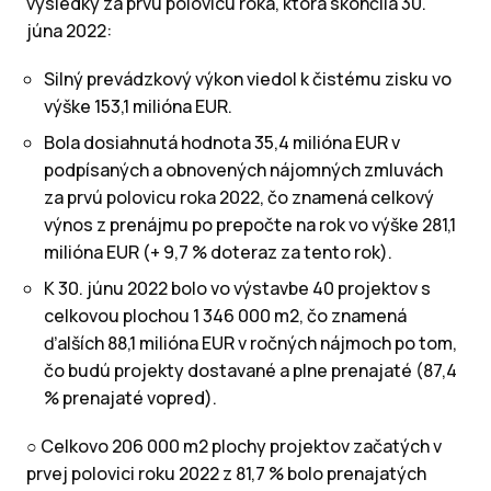
výsledky za prvú polovicu roka, ktorá skončila 30.
júna 2022:
Silný prevádzkový výkon viedol k čistému zisku vo
výške 153,1 milióna EUR.
Bola dosiahnutá hodnota 35,4 milióna EUR v
podpísaných a obnovených nájomných zmluvách
za prvú polovicu roka 2022, čo znamená celkový
výnos z prenájmu po prepočte na rok vo výške 281,1
milióna EUR (+ 9,7 % doteraz za tento rok).
K 30. júnu 2022 bolo vo výstavbe 40 projektov s
celkovou plochou 1 346 000 m2, čo znamená
ďalších 88,1 milióna EUR v ročných nájmoch po tom,
čo budú projekty dostavané a plne prenajaté (87,4
% prenajaté vopred).
○ Celkovo 206 000 m2 plochy projektov začatých v
prvej polovici roku 2022 z 81,7 % bolo prenajatých