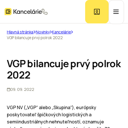
Hlavná stránka
Novinky
Kancelárie
VGP bilancuje prvý polrok 2022
Ponuka kancelárií
Prieskum trhu
VGP bilancuje prvý polrok
2022
Kontakt
09. 09. 2022
Inzerát
VGP NV („VGP“ alebo „Skupina“), európsky
poskytovateľ špičkových logistických a
semiindustriálnych nehnuteľností, oznamuje