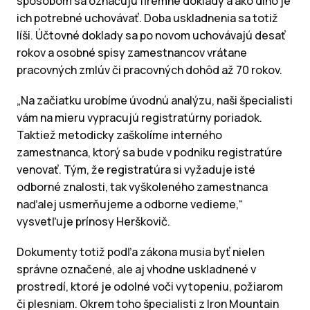
spôsobom sa označujú firemné doklady a ako dlho je
ich potrebné uchovávať. Doba uskladnenia sa totiž
líši. Účtovné doklady sa po novom uchovávajú desať
rokov a osobné spisy zamestnancov vrátane
pracovných zmlúv či pracovných dohôd až 70 rokov.
„Na začiatku urobíme úvodnú analýzu, naši špecialisti
vám na mieru vypracujú registratúrny poriadok.
Taktiež metodicky zaškolíme interného
zamestnanca, ktorý sa bude v podniku registratúre
venovať. Tým, že registratúra si vyžaduje isté
odborné znalosti, tak vyškoleného zamestnanca
naďalej usmerňujeme a odborne vedieme,“
vysvetľuje prínosy Herškovič.
Dokumenty totiž podľa zákona musia byť nielen
správne označené, ale aj vhodne uskladnené v
prostredí, ktoré je odolné voči vytopeniu, požiarom
či plesniam. Okrem toho špecialisti z Iron Mountain