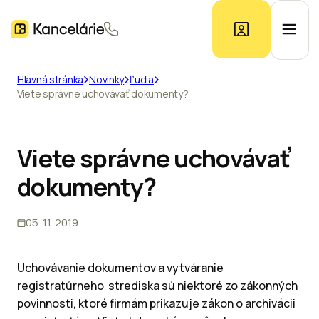
Hlavná stránka
Novinky
Ľudia
Viete správne uchovávať dokumenty?
Ponuka kancelárií
Prieskum trhu
Viete správne uchovávať
dokumenty?
Kontakt
05. 11. 2019
Inzerát
Uchovávanie dokumentov a vytváranie
registratúrneho strediska sú niektoré zo zákonných
povinnosti, ktoré firmám prikazuje zákon o archivácii