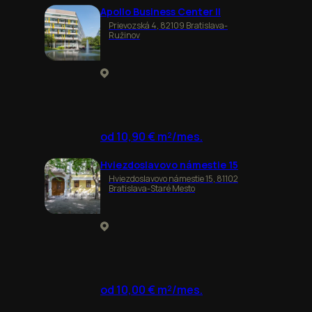
Apollo Business Center II
Prievozská 4, 82109 Bratislava-
Ružinov
od 10,90 € m²/mes.
Hviezdoslavovo námestie 15
Hviezdoslavovo námestie 15, 81102
Bratislava-Staré Mesto
od 10,00 € m²/mes.