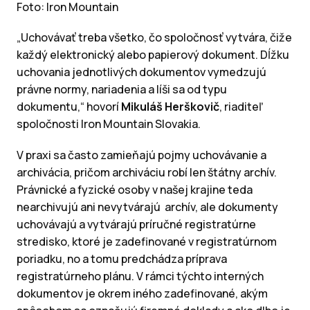
Foto: Iron Mountain
„Uchovávať treba všetko, čo spoločnosť vytvára, čiže
každý elektronický alebo papierový dokument. Dĺžku
uchovania jednotlivých dokumentov vymedzujú
právne normy, nariadenia a líši sa od typu
dokumentu,“ hovorí
Mikuláš Herškovič
, riaditeľ
spoločnosti Iron Mountain Slovakia.
V praxi sa často zamieňajú pojmy uchovávanie a
archivácia, pričom archiváciu robí len štátny archív.
Právnické a fyzické osoby v našej krajine teda
nearchivujú ani nevytvárajú archív, ale dokumenty
uchovávajú a vytvárajú príručné registratúrne
stredisko, ktoré je zadefinované v registratúrnom
poriadku, no a tomu predchádza príprava
registratúrneho plánu. V rámci týchto interných
dokumentov je okrem iného zadefinované, akým