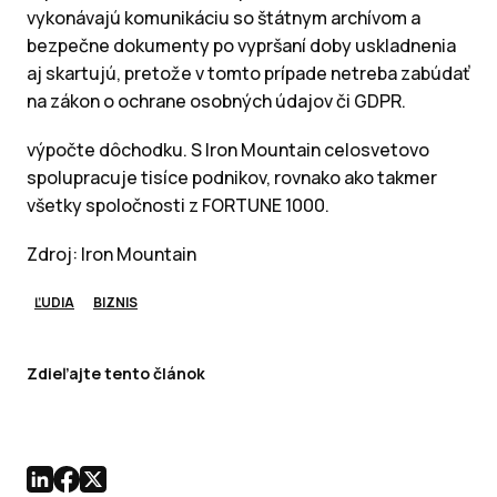
vykonávajú komunikáciu so štátnym archívom a
bezpečne dokumenty po vypršaní doby uskladnenia
aj skartujú, pretože v tomto prípade netreba zabúdať
na zákon o ochrane osobných údajov či GDPR.
výpočte dôchodku. S Iron Mountain celosvetovo
spolupracuje tisíce podnikov, rovnako ako takmer
všetky spoločnosti z FORTUNE 1000.
Zdroj: Iron Mountain
ĽUDIA
BIZNIS
Zdieľajte tento článok