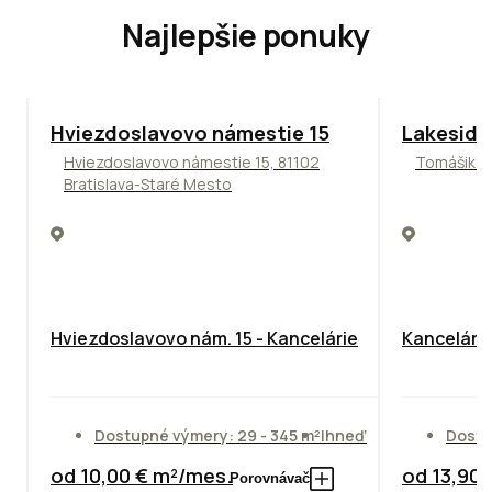
Najlepšie ponuky
ODPORÚČAME
ODPORÚČAM
Hviezdoslavovo námestie 15
Lakeside
Hviezdoslavovo námestie 15, 81102
Tomášikova
Bratislava-Staré Mesto
Hviezdoslavovo nám. 15 - Kancelárie
Kancelársk
Dostupné výmery: 29 - 345 m²
Ihneď
Dostu
od 10,00 € m²/mes.
od 13,90
Porovnávač