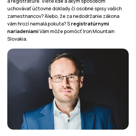
a registratúre. Viete kde a akým spôsobom
uchovávať účtovné doklady či osobné spisy vašich
zamestnancov? Alebo, že za nedodržanie zákona
vám hrozí nemalá pokuta? S
registratúrnymi
nariadeniami
Vám môže pomôcť Iron Mountain
Slovakia.