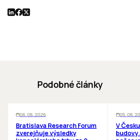
Podobné články
KANCELÁRIE
KANCELÁRIE
06. 08. 2026
05. 08. 2
Bratislava Research Forum
V Česku
zverejňuje výsledky
budovy 