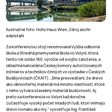
Ilustračné foto: Hoho Haus Wien, Z
droj aschl-
edelstahl
Za konferenciou stojí renomovaná Vyššia odborná
škola a Stredná priemyselná škola vo Volyni, ktorá
tento rok oslávi 160. výročie od svojho založenia, a
oblastná kancelária Českej komory autorizovaných
inžinierov a technikov činných vo výstavbe v Českých
Budějoviciach (ČKAIT). „Sme presvedčení, že drevo
ako obnoviteľný materiál má mnoho vlastností, ktoré
z neho vytvára stavebný materiál budúcnosti. Aj
preto sa konferencia vo Volyni každoročne
zúčastňuje vysoký počet mladých ľudí, ktorí vnímajú
drevo rovnako ako my,“ vysvetľuje Ing. František