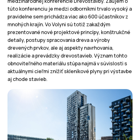
medzinárodnej konferencie Drevostavby. Záujem o
túto konferenciu je medzi odborníkmi trvalo vysoký a
pravidelne sem prichádza viac ako 600 účastníkov z
mnohých krajín. Vo Volyni sú totiž zakaždým
prezentované nové projektové princípy, konštrukčné
detaily, postupy spracovania dreva a výroby
drevených prvkov, ale aj aspekty navrhovania,
realizácie a prevádzky drevostavieb. Význam tohto
obnoviteľného materiálu stúpa najmä v súvislosti s
aktuálnymi cieľmi znížiť skleníkové plyny pri výstavbe
aj chode stavieb.