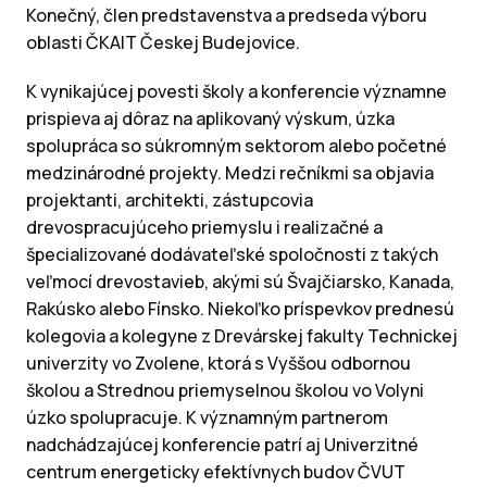
Konečný, člen predstavenstva a predseda výboru
oblasti ČKAIT Českej Budejovice.
K vynikajúcej povesti školy a konferencie významne
prispieva aj dôraz na aplikovaný výskum, úzka
spolupráca so súkromným sektorom alebo početné
medzinárodné projekty. Medzi rečníkmi sa objavia
projektanti, architekti, zástupcovia
drevospracujúceho priemyslu i realizačné a
špecializované dodávateľské spoločnosti z takých
veľmocí drevostavieb, akými sú Švajčiarsko, Kanada,
Rakúsko alebo Fínsko. Niekoľko príspevkov prednesú
kolegovia a kolegyne z Drevárskej fakulty Technickej
univerzity vo Zvolene, ktorá s Vyššou odbornou
školou a Strednou priemyselnou školou vo Volyni
úzko spolupracuje. K významným partnerom
nadchádzajúcej konferencie patrí aj Univerzitné
centrum energeticky efektívnych budov ČVUT