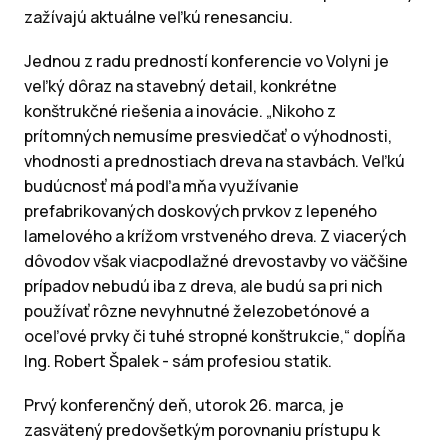
zažívajú aktuálne veľkú renesanciu.
Jednou z radu predností konferencie vo Volyni je
veľký dôraz na stavebný detail, konkrétne
konštrukčné riešenia a inovácie. „Nikoho z
prítomných nemusíme presviedčať o výhodnosti,
vhodnosti a prednostiach dreva na stavbách. Veľkú
budúcnosť má podľa mňa využívanie
prefabrikovaných doskových prvkov z lepeného
lamelového a krížom vrstveného dreva. Z viacerých
dôvodov však viacpodlažné drevostavby vo väčšine
prípadov nebudú iba z dreva, ale budú sa pri nich
používať rôzne nevyhnutné železobetónové a
oceľové prvky či tuhé stropné konštrukcie,“ dopĺňa
Ing. Robert Špalek - sám profesiou statik.
Prvý konferenčný deň, utorok 26. marca, je
zasvätený predovšetkým porovnaniu prístupu k