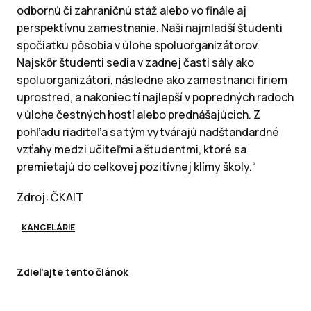
odbornú či zahraničnú stáž alebo vo finále aj
perspektívnu zamestnanie. Naši najmladší študenti
spočiatku pôsobia v úlohe spoluorganizátorov.
Najskôr študenti sedia v zadnej časti sály ako
spoluorganizátori, následne ako zamestnanci firiem
uprostred, a nakoniec tí najlepší v popredných radoch
v úlohe čestných hostí alebo prednášajúcich. Z
pohľadu riaditeľa sa tým vytvárajú nadštandardné
vzťahy medzi učiteľmi a študentmi, ktoré sa
premietajú do celkovej pozitívnej klímy školy.“
Zdroj: ČKAIT
KANCELÁRIE
Zdieľajte tento článok