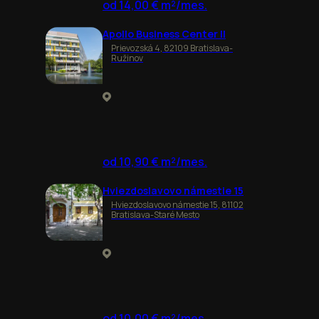
od 14,00 € m²/mes.
Apollo Business Center II
Prievozská 4, 82109 Bratislava-
Ružinov
od 10,90 € m²/mes.
Hviezdoslavovo námestie 15
Hviezdoslavovo námestie 15, 81102
Bratislava-Staré Mesto
od 10,00 € m²/mes.