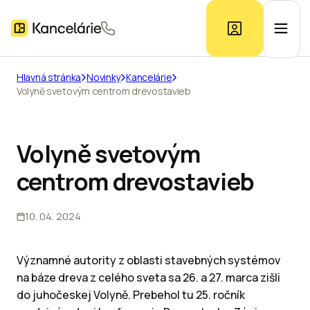
Hlavná stránka
Novinky
Kancelárie
Volyně svetovým centrom drevostavieb
Ponuka kancelárií
Prieskum trhu
Volyně svetovým
centrom drevostavieb
Kontakt
10. 04. 2024
Inzerát
Významné autority z oblasti stavebných systémov
na báze dreva z celého sveta sa 26. a 27. marca zišli
do juhočeskej Volyně. Prebehol tu 25. ročník