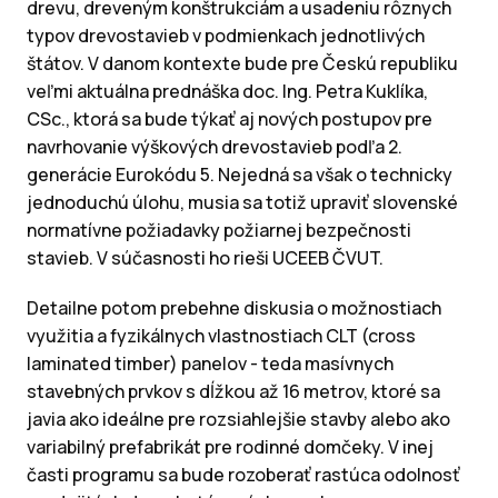
drevu, dreveným konštrukciám a usadeniu rôznych
typov drevostavieb v podmienkach jednotlivých
štátov. V danom kontexte bude pre Českú republiku
veľmi aktuálna prednáška doc. Ing. Petra Kuklíka,
CSc., ktorá sa bude týkať aj nových postupov pre
navrhovanie výškových drevostavieb podľa 2.
generácie Eurokódu 5. Nejedná sa však o technicky
jednoduchú úlohu, musia sa totiž upraviť slovenské
normatívne požiadavky požiarnej bezpečnosti
stavieb. V súčasnosti ho rieši UCEEB ČVUT.
Detailne potom prebehne diskusia o možnostiach
využitia a fyzikálnych vlastnostiach CLT (cross
laminated timber) panelov - teda masívnych
stavebných prvkov s dĺžkou až 16 metrov, ktoré sa
javia ako ideálne pre rozsiahlejšie stavby alebo ako
variabilný prefabrikát pre rodinné domčeky. V inej
časti programu sa bude rozoberať rastúca odolnosť