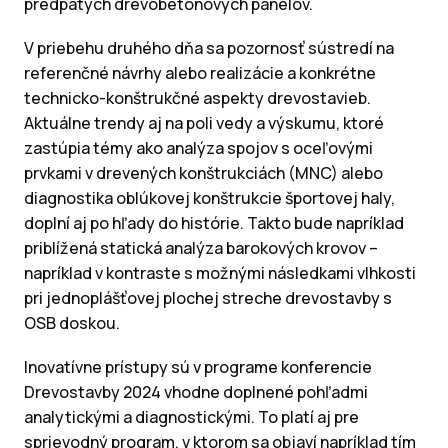
predpätých drevobetónových panelov.
V priebehu druhého dňa sa pozornosť sústredí na
referenčné návrhy alebo realizácie a konkrétne
technicko-konštrukčné aspekty drevostavieb.
Aktuálne trendy aj na poli vedy a výskumu, ktoré
zastúpia témy ako analýza spojov s oceľovými
prvkami v drevených konštrukciách (MNC) alebo
diagnostika oblúkovej konštrukcie športovej haly,
doplní aj po
hľady do histórie. Takto bude napríklad
priblížená statická analýza barokových krovov –
napríklad v kontraste s možnými následkami vlhkosti
pri jednoplášťovej plochej streche drevostavby s
OSB doskou.
Inovatívne prístupy sú v programe konferencie
Drevostavby 2024 vhodne doplnené pohľadmi
analytickými a diagnostickými. To platí aj pre
sprievodný program, v ktorom sa objaví napríklad tím