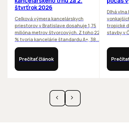
kancelárskeho trhu za 2.
počas v
štvrťrok 2026
Dlhá vlna
Celková výmera kancelárskych
vonkajších
priestorov v Bratislave dosahuje 1,75
tropické dn
milióna metrov štvorcových. Z toho 22
stavby v Č
% tvoria kancelárie štandardu A+, 38...
Prečítať článok
Prečíta