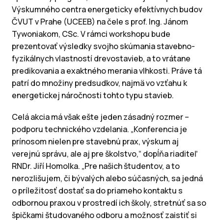
Výskumného centra energeticky efektívnych budov
ČVUT v Prahe (UCEEB) na čele s prof. Ing. Jánom
Tywoniakom, CSc. V rámci workshopu bude
prezentovať výsledky svojho skúmania stavebno-
fyzikálnych vlastností drevostavieb, a to vrátane
predikovania a exaktného merania vlhkosti. Práve tá
patrí do množiny predsudkov, najmä vo vzťahu k
energetickej náročnosti tohto typu stavieb.
Celá akcia má však ešte jeden zásadný rozmer –
podporu technického vzdelania. „Konferencia je
prínosom nielen pre stavebnú prax, výskum aj
verejnú správu, ale aj pre školstvo,“ dopĺňa riaditeľ
RNDr. Jiří Homolka. „Pre našich študentov, a to
nerozlišujem, či bývalých alebo súčasných, sa jedná
o príležitosť dostať sa do priameho kontaktu s
odbornou praxou v prostredí ich školy, stretnúť sa so
špičkami študovaného odboru a možnosť zaistiť si