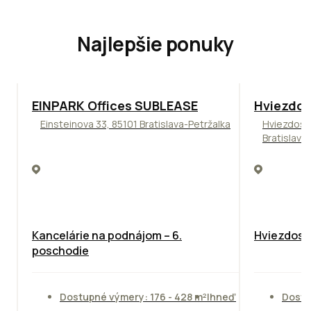
Najlepšie ponuky
TOP
ODPORÚČAME
ODPORÚČAM
EINPARK Offices SUBLEASE
Hviezdos
Einsteinova 33, 85101 Bratislava-Petržalka
Hviezdosl
Bratislava
Kancelárie na podnájom – 6.
Hviezdosla
poschodie
Dostupné výmery: 176 - 428 m²
Ihneď
Dostu