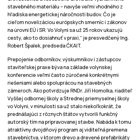
stavebného materiálu – navyše veľmi vhodného z
hľadiska energetickej náročnosti budov. Čo je
cieľom novelizáciou európskych smerníc i zákonov
na úrovni EÚ i SR. Vo Volyni sa už 25 rokov ukazujú
cesty, ako to dosiahnuť v praxi,“ je presvedčený Ing.
Robert Špalek, predseda ČKAIT.
Prepojenie odborníkov, výskumníkov i zástupcov
staviteľskej praxe býva na základe volynskej
konferencie veľmi často zúročené konkrétnymi
riešeniami alebo spoluprácou na stavebných
zámeroch. Ako potvrdzuje RNDr. Jiří Homolka, riaditeľ
Vyššej odbornej školy a Strednej priemyselnej školy
vo Volyni, v minulosti sa už stalo niekoľkokrát, že
prednášajúci z rôznych štátov vytvorili funkčný
autorský tím na pripravovanej stavbe. Nabáda k tomu
atraktívny dvojdňový program aj viditeľná premena
stavebníctva, v ktorom drevo a drevené prefabrikáty