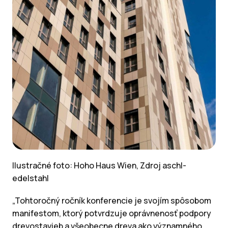
Ilustračné foto: Hoho Haus Wien, Z
droj aschl-
edelstahl
„Tohtoročný ročník konferencie je svojím spôsobom
manifestom, ktorý potvrdzuje oprávnenosť podpory
drevostavieb a všeobecne dreva ako významného